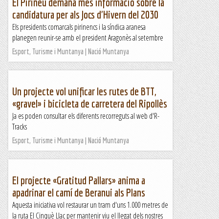
El Pirineu demana més informació sobre la
candidatura per als Jocs d'Hivern del 2030
Els presidents comarcals pirinencs i la síndica aranesa
planegen reunir-se amb el president Aragonès al setembre
Esport, Turisme i Muntanya | Nació Muntanya
Un projecte vol unificar les rutes de BTT,
«gravel» i bicicleta de carretera del Ripollès
Ja es poden consultar els diferents recorreguts al web d'R-
Tracks
Esport, Turisme i Muntanya | Nació Muntanya
El projecte «Gratitud Pallars» anima a
apadrinar el camí de Beranui als Plans
Aquesta iniciativa vol restaurar un tram d'uns 1.000 metres de
la ruta El Cinquè Llac per mantenir viu el llegat dels nostres