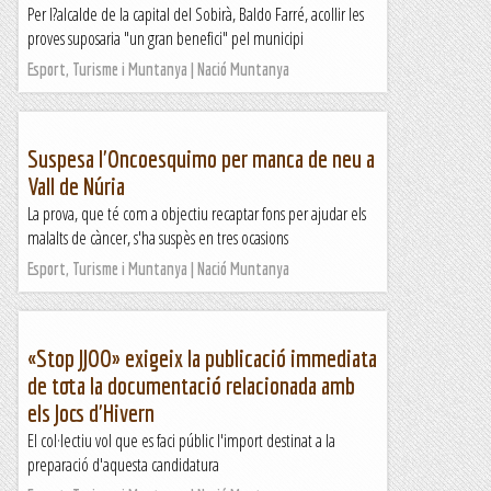
Per l?alcalde de la capital del Sobirà, Baldo Farré, acollir les
proves suposaria "un gran benefici" pel municipi
Esport, Turisme i Muntanya | Nació Muntanya
Suspesa l'Oncoesquimo per manca de neu a
Vall de Núria
La prova, que té com a objectiu recaptar fons per ajudar els
malalts de càncer, s'ha suspès en tres ocasions
Esport, Turisme i Muntanya | Nació Muntanya
«Stop JJOO» exigeix la publicació immediata
de tota la documentació relacionada amb
els Jocs d'Hivern
El col·lectiu vol que es faci públic l'import destinat a la
preparació d'aquesta candidatura