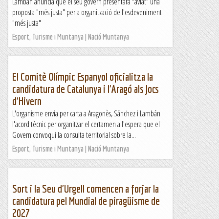
Lambán anuncia que el seu govern presentarà "aviat" una
proposta "més justa" per a organització de l'esdeveniment
"més justa"
Esport, Turisme i Muntanya | Nació Muntanya
El Comitè Olímpic Espanyol oficialitza la
candidatura de Catalunya i l'Aragó als Jocs
d'Hivern
L'organisme envia per carta a Aragonès, Sánchez i Lambán
l'acord tècnic per organitzar el certamen a l'espera que el
Govern convoqui la consulta territorial sobre la...
Esport, Turisme i Muntanya | Nació Muntanya
Sort i la Seu d'Urgell comencen a forjar la
candidatura pel Mundial de piragüisme de
2027