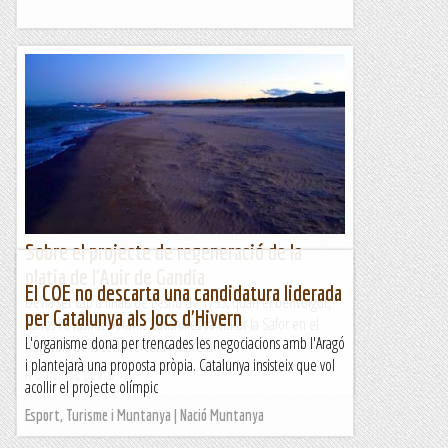
Sobre el projecte de regeneració de la
platja de l'Auir de Gandia
El COE no descarta una candidatura liderada
Devia ser cap a finals de l'estiu de 1793, quan el benvolgut,
per Catalunya als Jocs d'Hivern
curiós i il·lustrat botànic Cavanilles va visitar la Safor en el
L'organisme dona per trencades les negociacions amb l'Aragó
transcurs de la seua tercera i darrera...
i plantejarà una proposta pròpia. Catalunya insisteix que vol
A un tir de pedra
acollir el projecte olímpic
Esport, Turisme i Muntanya | Nació Muntanya