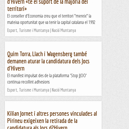
d'Hivern «té el suport de la majoria del
territori»
El conseller d'Economia creu que el territori "mereix" la
mateixa oportunitat que va tenir la capital catalana el 1992
Esport, Turisme i Muntanya | Nació Muntanya
Quim Torra, Llach i Wagensberg també
demanen aturar la candidatura dels Jocs
d'Hivern
El manifest impulsat des de la plataforma 'Stop JJOO'
continua recollint adhesions
Esport, Turisme i Muntanya | Nació Muntanya
Kilian Jornet i altres persones vinculades al
Pirineu exigeixen la retirada de la
candidatura als Jocs d?Hivern