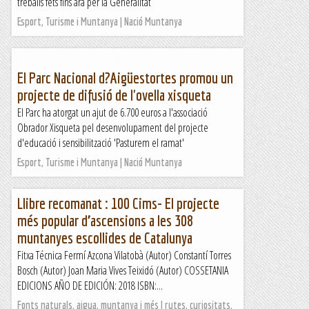
treballs fets fins ara per la Generalitat
Esport, Turisme i Muntanya | Nació Muntanya
El Parc Nacional d?Aigüestortes promou un
projecte de difusió de l'ovella xisqueta
El Parc ha atorgat un ajut de 6.700 euros a l'associació
Obrador Xisqueta pel desenvolupament del projecte
d'educació i sensibilització 'Pasturem el ramat'
Esport, Turisme i Muntanya | Nació Muntanya
Llibre recomanat : 100 Cims- El projecte
més popular d’ascensions a les 308
muntanyes escollides de Catalunya
Fitxa Técnica Fermí Azcona Vilatobà (Autor) Constantí Torres
Bosch (Autor) Joan Maria Vives Teixidó (Autor) COSSETANIA
EDICIONS AÑO DE EDICIÓN: 2018 ISBN:...
Fonts naturals, aigua, muntanya i més | rutes, curiositats,