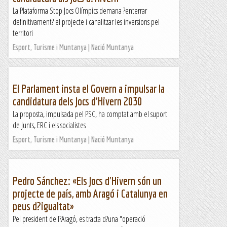
La Plataforma Stop Jocs Olímpics demana ?enterrar
definitivament? el projecte i canalitzar les inversions pel
territori
Esport, Turisme i Muntanya | Nació Muntanya
El Parlament insta el Govern a impulsar la
candidatura dels Jocs d'Hivern 2030
La proposta, impulsada pel PSC, ha comptat amb el suport
de Junts, ERC i els socialistes
Esport, Turisme i Muntanya | Nació Muntanya
Pedro Sánchez: «Els Jocs d'Hivern són un
projecte de país, amb Aragó i Catalunya en
peus d?igualtat»
Pel president de l?Aragó, es tracta d?una "operació