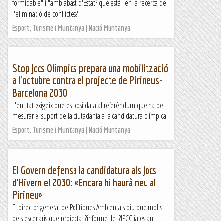
formidable" i "amb abast d'Estat? que està "en la recerca de
l'eliminació de conflictes?
Esport, Turisme i Muntanya | Nació Muntanya
Stop Jocs Olímpics prepara una mobilització
a l'octubre contra el projecte de Pirineus-
Barcelona 2030
L'entitat exigeix que es posi data al referèndum que ha de
mesurar el suport de la ciutadania a la candidatura olímpica
Esport, Turisme i Muntanya | Nació Muntanya
El Govern defensa la candidatura als Jocs
d'Hivern el 2030: «Encara hi haurà neu al
Pirineu»
El director general de Polítiques Ambientals diu que molts
dels escenaris que projecta l?informe de l?IPCC ja estan