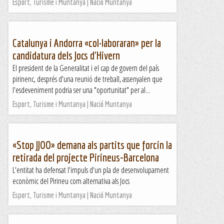
Esport, Turisme i Muntanya | Nació Muntanya
Catalunya i Andorra «col·laboraran» per la
candidatura dels Jocs d'Hivern
El president de la Generalitat i el cap de govern del país
pirinenc, després d'una reunió de treball, assenyalen que
l'esdeveniment podria ser una "oportunitat" per al...
Esport, Turisme i Muntanya | Nació Muntanya
«Stop JJOO» demana als partits que forcin la
retirada del projecte Pirineus-Barcelona
L'entitat ha defensat l'impuls d'un pla de desenvolupament
econòmic del Pirineu com alternativa als Jocs
Esport, Turisme i Muntanya | Nació Muntanya