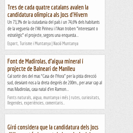
Tres de cada quatre catalans avalen la
candidatura olímpica als Jocs d'Hivern
Un 73,3% de la ciutadania del país i un 74,6% dels habitants
de la vegueria de l'Alt Pirineu i l'Aran troben "interessant o
estratègic" el projecte, segons una enquesta...
Esport, Turisme i Muntanya | Nació Muntanya
Font de Madirolas, d’aigua mineral i
projecte de Balneari de Manlleu
Cal sortir des del mas “Casa de l’Hora” per la pista direcció
sud, desviant-nos a la dreta després de 200m., per anar cap al
mas Madirolas, casa natal d’en Ramon...
Fonts naturals, aigua, muntanya i més | rutes, curiositats,
llegendes, experiències, comentaris…
Giró considera que la candidatura dels Jocs