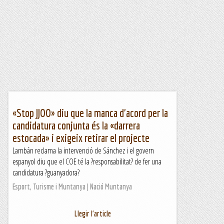
«Stop JJOO» diu que la manca d'acord per la
candidatura conjunta és la «darrera
estocada» i exigeix retirar el projecte
Lambán reclama la intervenció de Sánchez i el govern
espanyol diu que el COE té la ?responsabilitat? de fer una
candidatura ?guanyadora?
Esport, Turisme i Muntanya | Nació Muntanya
Llegir l'article