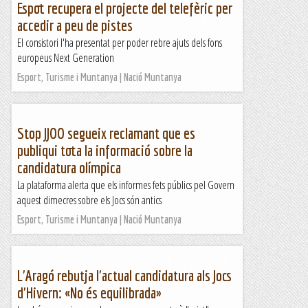
Espot recupera el projecte del telefèric per
accedir a peu de pistes
El consistori l'ha presentat per poder rebre ajuts dels fons
europeus Next Generation
Esport, Turisme i Muntanya | Nació Muntanya
Stop JJOO segueix reclamant que es
publiqui tota la informació sobre la
candidatura olímpica
La plataforma alerta que els informes fets públics pel Govern
aquest dimecres sobre els Jocs són antics
Esport, Turisme i Muntanya | Nació Muntanya
L'Aragó rebutja l'actual candidatura als Jocs
d'Hivern: «No és equilibrada»