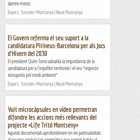
darrers mesos
Esport, Turisme i Muntanya | Nació Muntanya
El Govern referma el seu suport a la
candidatura Pirineus-Barcelona per als Jocs
d'Hivern del 2030
El president Quim Torra subratlla la importància de la
candidatura per a l'equilibri territorial i el seu "respecte
escrupolós pel medi ambient"
Esport, Turisme i Muntanya | Nació Muntanya
Vuit microcàpsules en vídeo permetran
difondre les accions més rellevants del
projecte «Life Tritó Montseny»
Aquests documentals aprofundeixen en les particularitats
d'aquesta espècie tan enigmàtica que només habita al