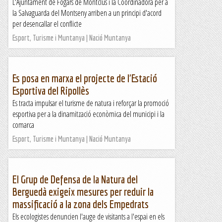
L'Ajuntament de Fogars de Montclús i la Coordinadora per a
la Salvaguarda del Montseny arriben a un principi d'acord
per desencallar el conflicte
Esport, Turisme i Muntanya | Nació Muntanya
Es posa en marxa el projecte de l'Estació
Esportiva del Ripollès
Es tracta impulsar el turisme de natura i reforçar la promoció
esportiva per a la dinamització econòmica del municipi i la
comarca
Esport, Turisme i Muntanya | Nació Muntanya
El Grup de Defensa de la Natura del
Berguedà exigeix mesures per reduir la
massificació a la zona dels Empedrats
Els ecologistes denuncien l'auge de visitants a l'espai en els