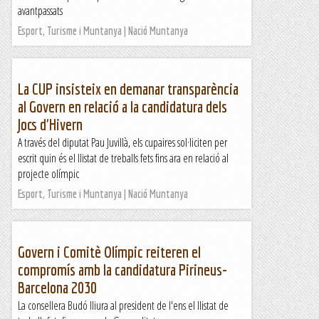
avantpassats
Esport, Turisme i Muntanya | Nació Muntanya
La CUP insisteix en demanar transparència
al Govern en relació a la candidatura dels
Jocs d'Hivern
A través del diputat Pau Juvillà, els cupaires sol·liciten per
escrit quin és el llistat de treballs fets fins ara en relació al
projecte olímpic
Esport, Turisme i Muntanya | Nació Muntanya
Govern i Comitè Olímpic reiteren el
compromís amb la candidatura Pirineus-
Barcelona 2030
La consellera Budó lliura al president de l'ens el llistat de