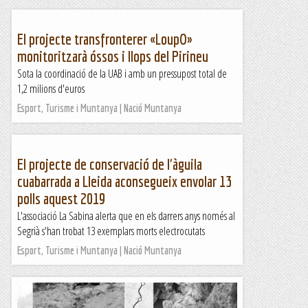
El projecte transfronterer «LoupO»
monitoritzarà óssos i llops del Pirineu
Sota la coordinació de la UAB i amb un pressupost total de
1,2 milions d'euros
Esport, Turisme i Muntanya | Nació Muntanya
El projecte de conservació de l'àguila
cuabarrada a Lleida aconsegueix envolar 13
polls aquest 2019
L'associació La Sabina alerta que en els darrers anys només al
Segrià s'han trobat 13 exemplars morts electrocutats
Esport, Turisme i Muntanya | Nació Muntanya