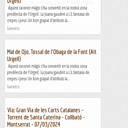
Urgell)
Alzina Sal·lari, coves: Joan Gran, Joan Petit, Morta, Hospital
Aquest raconet màgic s'ha convertit en la nostra zona
Sang, Racó Gran i Santuari Luni-Solar; fonts: Viola i...
predilecta de l'Urgell. La Joana gaudint a L3, fantasia de
Muntanya
crepes i peus Un bon grapat d'atributs la...
Ganxets
Mal de Ojo, Tossal de l'Obaga de la Font (Alt
Urgell)
Aquest raconet màgic s'ha convertit en la nostra zona
predilecta de l'Urgell. La Joana gaudint a L3, fantasia de
crepes i peus Un bon grapat d'atributs la...
Ganxets
Via: Gran Via de les Corts Catalanes -
Torrent de Santa Caterina - Collbató -
Montserrat - 07/03/2024