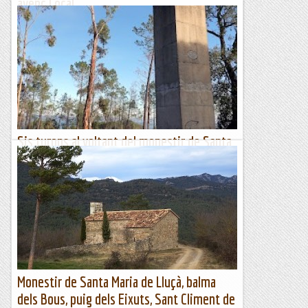
avenc Local
Aparcament Falconera, La Sabatera, balma d'en Rubí, cova
Bosc Màgic, font i foradada de la Figuerota i cova
MuronellAparcament Falconera, La Sabatera, balma d'en
Rubí,...
Muntanya
Sis turons al voltant del monestir de Santa
Maria de Roca-Rossa (460 m)
Dissabte 3 de febrer de 2024MatinalHora de sortida: Vuit del
matí. Ubicació: Comarca del Maresme. Temps aproximat: 3
h 15 min (8,4 km) Desnivell: 280 m...
Maifemcim.cat
Monestir de Santa Maria de Lluçà, balma
dels Bous, puig dels Eixuts, Sant Climent de