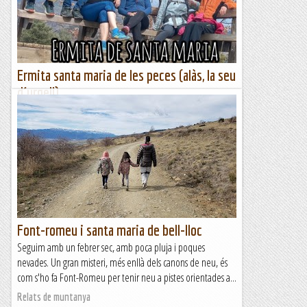
Ermita santa maria de les peces (alàs, la seu
d´urgell)
Aprofitant la nostra estada aquest cap de SEtmana a la
població de Arfa, aprofitem el Diumenge matí per ...fer
aquesta curteta excursió sortint del Cementeri de la
població...
El món de la ferrata i la escalada
Font-romeu i santa maria de bell-lloc
Seguim amb un febrer sec, amb poca pluja i poques
nevades. Un gran misteri, més enllà dels canons de neu, és
com s'ho fa Font-Romeu per tenir neu a pistes orientades a...
Relats de muntanya