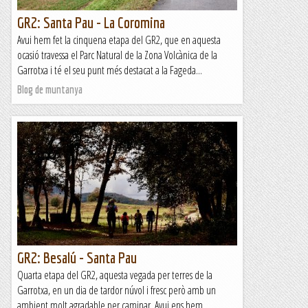
GR2: Santa Pau - La Coromina
Avui hem fet la cinquena etapa del GR2, que en aquesta
ocasió travessa el Parc Natural de la Zona Volcànica de la
Garrotxa i té el seu punt més destacat a la Fageda...
Blog de muntanya
GR2: Besalú - Santa Pau
Quarta etapa del GR2, aquesta vegada per terres de la
Garrotxa, en un dia de tardor núvol i fresc però amb un
ambient molt agradable per caminar. Avui ens hem