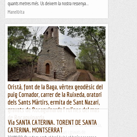
quants metres més. Us deixem la nostra ressenya...
Manel&Ita
Oristà, font de la Baga, vèrtex geodèsic del
puig Cornador, carrer de la Ruixeda, oratori
dels Sants Màrtirs, ermita de Sant Nazari,
gravats de Rocaguinarda i ruïnes del mas
de Rocaguinarda
Via SANTA CATERINA. TORENT DE SANTA
Oristà, vèrtex geodèsic puig Cornador, carrer de la Ruixeda,
CATERINA. MONTSERRAT
oratori dels Sants Màrtirs, Sant Nazari i gravats de