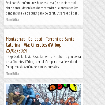
Avui només teníem unes horetes al matí, no teníem molt
clar on anar i després ens hem recordat que encara teníem
pendent una via d'aquest pany de paret. Ens anava bé pel...
Manel&Ita
Montserrat - Collbató - Torrent de Santa
Caterina - Via: Cireretes d'Arboç -
25/02/2024
Després de fer la via Desacatament, ens trobem a peu de via
de la Cireretes d'Arboç i per tal d'omplir el matí ens decidim
fer aquesta via.Aquí us deixem les dues vies...
Manel&Ita