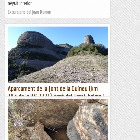
neguit interior:...
Excursions del Joan Ramon
Aparcament de la font de la Guineu (km
18,5 de la BV-1221), font del Forat, balma i
Roques de la Coca, el Montcau, Coll d'Eres i
font de la Guineu
Aparcament de la font de la Guineu, font del Forat, roques
de la Coca, Montcau, Coll d'Eres i font de la...
Muntanya