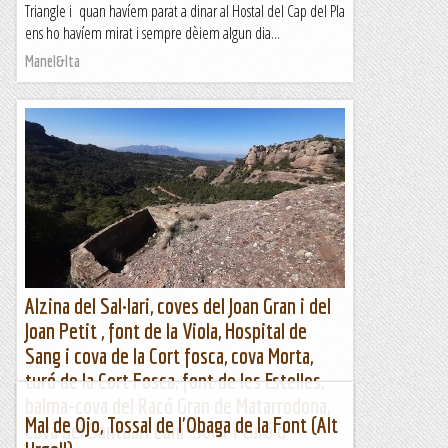
Triangle i quan havíem parat a dinar al Hostal del Cap del Pla
ens ho havíem mirat i sempre dèiem algun dia...
Manel&Ita
Alzina del Sal·lari, coves del Joan Gran i del
Joan Petit , font de la Viola, Hospital de
Sang i cova de la Cort fosca, cova Morta,
turó de la Cort Fosca, font de les Estelles,
balma-cova del Racó Gran de Matarrodona,
Mal de Ojo, Tossal de l'Obaga de la Font (Alt
cova del Santuari Luni-Solar i turó d