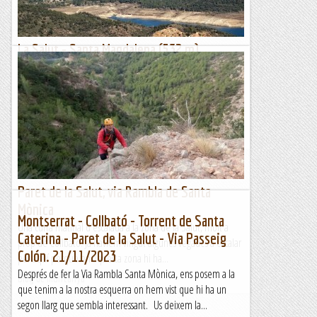
La Salut - Santa Magdalena (532 m)
Dimecres 6 de desembre de 2023 (26 anys de
maifemcim)Hora de sortida: Set del matí. Ubicació:
Comarca de l’Alt Empordà. Temps aproximat: 4 h (10,2
km) ...
Maifemcim.cat
Paret de la Salut, via Rambla de Santa
Mònica
Montserrat - Collbató - Torrent de Santa
Una curta matinal d'escalada a la zona de la Salut, molt a
Caterina - Paret de la Salut - Via Passeig
prop de Collbató. Ja havíem vingut algunes vegades a escalar
Colón. 21/11/2023
per aquí perquè en aquesta zona hi ha...
Després de fer la Via Rambla Santa Mònica, ens posem a la
Blog de muntanya
que tenim a la nostra esquerra on hem vist que hi ha un
segon llarg que sembla interessant. Us deixem la...