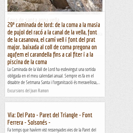
Cova de santa anna vella
29ª caminada de lord: de la coma a la masia
Sí Baixem des del pla de les Taràntules pel camí de la
de pujol del racó a la canal de la vella, font
drecera de l'ermita de santa Anna,a peus de Gorros,una mica
de la casanova, el camí vell i font del prat
abans d'arribar al torrent de Santa Maria, podem...
major. baixada al coll de coma pregona on
Montserrat endins
agafem el carandella fins a cal fiter i a la
piscina de la coma
La Caminada de la Vall de Lord ha esdevingut una sortida
obligada en el meu calendari anual. Sempre es fa en el
dissabte de Setmana Santa i l’organització és meravellosa,...
Excursions del Joan Ramon
Via: Del Pato - Paret del Triangle - Font
Ferrera - Solsonés -
Fa temps que havíem vist ressenyades vies de la Paret del