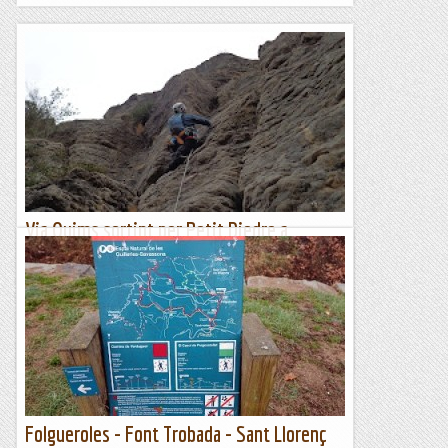
Via Quims sortint per Petit Diedre a
l'Ermita de Santa Brígida.
Tenim un dia ben rufol i ens decidim per visitar aquest bonic
i bucòlic reconet de món.La via es una combinació ben
trempada i ens serveix per veure com les gasten per...
Les altres vies...
Folgueroles - Font Trobada - Sant Llorenç