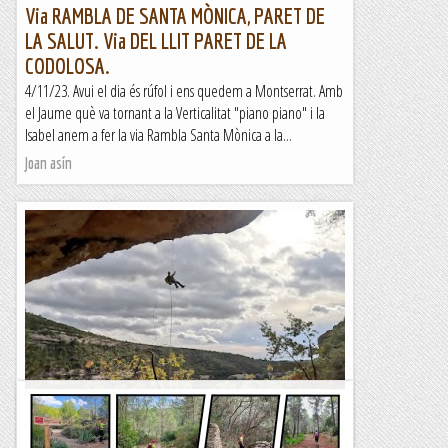
Via RAMBLA DE SANTA MÒNICA, PARET DE
LA SALUT. Via DEL LLIT PARET DE LA
CODOLOSA.
4/11/23. Avui el dia és rúfol i ens quedem a Montserrat. Amb
el Jaume què va tornant a la Verticalitat "piano piano" i la
Isabel anem a fer la via Rambla Santa Mònica a la...
Joan asín
Barranc de la Font de l'Atzuc
Avui hem recorregut un barranc per una zona poc habitual,