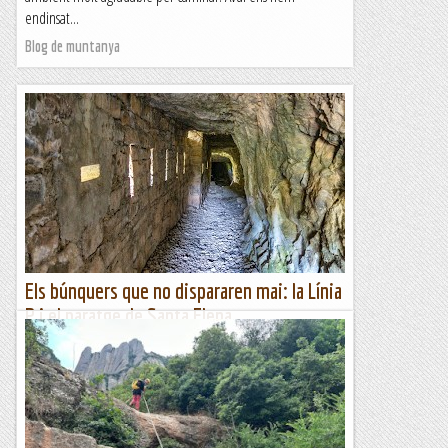
endinsat...
Blog de muntanya
Els búnquers que no dispararen mai: la Línia
P i el paratge de Santa Elena
—Ets comunista?—No, soc antifeixista.—Des de quan?—
Des que vaig entendre el feixisme.Això va escriure Ernest
Hemingway a "Per qui toquen les campanes". Hui fa 126
anys...
A un tir de pedra