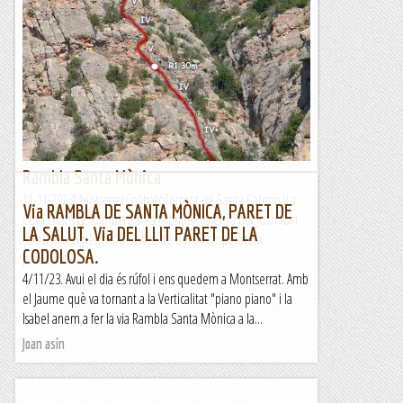
Coma de sa Font de s’Ermita, Coma de
s’Hostalet, Golf de Bendinat
TrailRunningMallorca – Correr por la isla de Mallorca
Rambla Santa Mònica
11-11-2023MontserratCollbatóTorrent de Santa CaterinaLa
Via RAMBLA DE SANTA MÒNICA, PARET DE
Cova GranVia: Rambla Santa MònicaRessenya del Joan Asín
LA SALUT. Via DEL LLIT PARET DE LA
(amb el seu permís)Dissabte de bona temperatura,
CODOLOSA.
pronòstic...
4/11/23. Avui el dia és rúfol i ens quedem a Montserrat. Amb
Blog del Guillem
el Jaume què va tornant a la Verticalitat "piano piano" i la
Isabel anem a fer la via Rambla Santa Mònica a la...
Joan asín