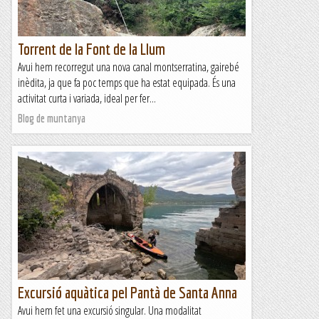
Torrent de la Font de la Llum
Avui hem recorregut una nova canal montserratina, gairebé
inèdita, ja que fa poc temps que ha estat equipada. És una
activitat curta i variada, ideal per fer...
Blog de muntanya
Excursió aquàtica pel Pantà de Santa Anna
Avui hem fet una excursió singular. Una modalitat