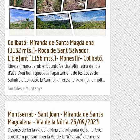
la Serra de Comiols. El barranc de la Font de l'Atzuc és curt
però molt interesant per l'entorn i pel...
Blog de muntanya
Collbató- Miranda de Santa Magdalena
Volta per Galilea (Camí des Ratxó, Font
(1132 mts.)- Roca de Sant Salvador,
Nova, Coll des Molí des Vent)
L'Elefant (1156 mts.)- Monestir- Collbató.
Itinerari marcat amb el Suunto Vertical.Altimetria del dia
TrailRunningMallorca – Correr por la isla de Mallorca
d'avui.Avui hem quedat a l'aparcament de les Coves de
Salnitre a Collbató, la Carme, la Teresa, el Xavi i jo, fa molt...
Sortides a Muntanya
Montserrat - Sant Joan - Miranda de Santa
Magdalena - Via de la Núria, 26/09/2023
Després de fer la via de la Nina a la Miranda de Sant Pere,
aprofitem per sortir per la Via de la Núria, així farem uns