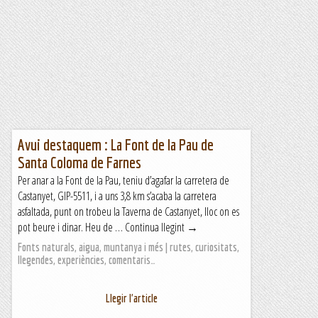
Avui destaquem : La Font de la Pau de
Santa Coloma de Farnes
Per anar a la Font de la Pau, teniu d’agafar la carretera de
Castanyet, GIP-5511, i a uns 3,8 km s’acaba la carretera
asfaltada, punt on trobeu la Taverna de Castanyet, lloc on es
pot beure i dinar. Heu de … Continua llegint →
Fonts naturals, aigua, muntanya i més | rutes, curiositats,
llegendes, experiències, comentaris…
Llegir l'article