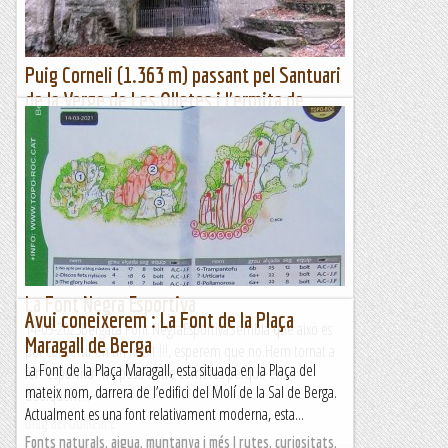
Puig Corneli (1.363 m) passant pel Santuari
de la Verge de Les Olletes i l'ermita de
Santa Magdalena del Mont
Dissabte 16 de setembre de 2023Hora de sortida: Set del
matí. Ubicació: Comarca de la Garrotxa. Temps aproximat: 5
h 30 min (9,3 km) Desnivell: 732 m...
Maifemcim.cat
La Font Negra Esportiva
Avui coneixerem : La Font de la Plaça
14-09-2023BergaLa Font NegraEsportivaSembla que això es
Maragall de Berga
pot convertir en un hàbit !!!, esperem que no.Hem tornat a
La Font de la Plaça Maragall, esta situada en la Plaça del
fer "esportiva" ho poso entre cometes perquè ens
mateix nom, darrera de l’edifici del Molí de la Sal de Berga.
dediquem...
Actualment es una font relativament moderna, esta...
Blog del Guillem 2
Fonts naturals, aigua, muntanya i més | rutes, curiositats,