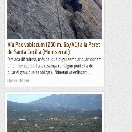
que l'Esperó del Vent era la clàssica difícil. Sempre he tingut
la sensació de que es repetia més...
Bloc Empotrat
Via Pax vobiscum (230 m. 6b/A1) a la Paret
de Santa Cecília (Montserrat)
Escalada dificultosa, més del que pugui semblar quan donem
un primer cop d'ull a la ressenya (en algun punt s'ha de
pujar el grau, que és obligat). L'itinerari va enllaçant...
Classic climber