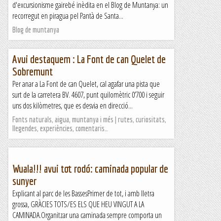
d'excursionisme gairebé inèdita en el Blog de Muntanya: un
recorregut en piragua pel Pantà de Santa...
Blog de muntanya
Avui destaquem : La Font de can Quelet de
Sobremunt
Per anar a La Font de can Quelet, cal agafar una pista que
surt de la carretera BV. 4607, punt quilomètric 0’700 i seguir
uns dos kilòmetres, que es desvia en direcció...
Fonts naturals, aigua, muntanya i més | rutes, curiositats,
llegendes, experiències, comentaris…
Wuala!!! avui tot rodó: caminada popular de
sunyer
Explicant al parc de les BassesPrimer de tot, i amb lletra
grossa, GRÀCIES TOTS/ES ELS QUE HEU VINGUT A LA
CAMINADA.Organitzar una caminada sempre comporta un