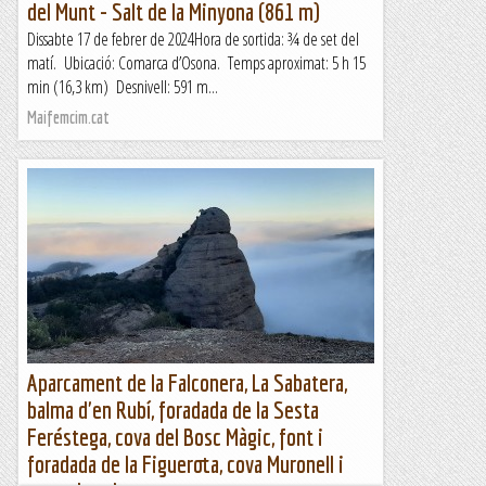
del Munt - Salt de la Minyona (861 m)
Dissabte 17 de febrer de 2024Hora de sortida: ¾ de set del
matí. Ubicació: Comarca d’Osona. Temps aproximat: 5 h 15
min (16,3 km) Desnivell: 591 m...
Maifemcim.cat
Aparcament de la Falconera, La Sabatera,
balma d'en Rubí, foradada de la Sesta
Feréstega, cova del Bosc Màgic, font i
foradada de la Figuerota, cova Muronell i