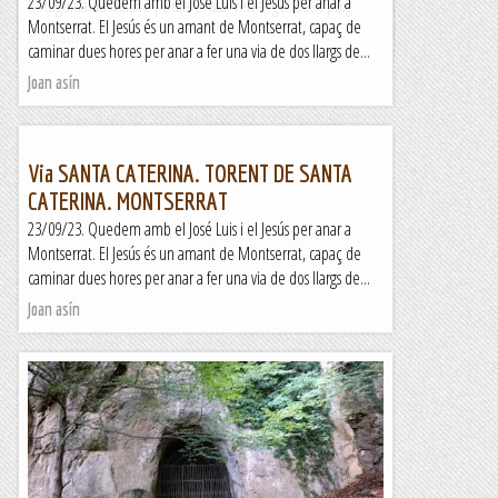
23/09/23. Quedem amb el José Luis i el Jesús per anar a
RocaguinardaWikiloc | Ruta Oristà, vèrtex geodèsic puig...
Montserrat. El Jesús és un amant de Montserrat, capaç de
Muntanya
caminar dues hores per anar a fer una via de dos llargs de...
Joan asín
Via SANTA CATERINA. TORENT DE SANTA
CATERINA. MONTSERRAT
23/09/23. Quedem amb el José Luis i el Jesús per anar a
Montserrat. El Jesús és un amant de Montserrat, capaç de
caminar dues hores per anar a fer una via de dos llargs de...
Joan asín