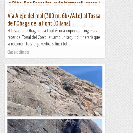
la Riba, Roc Espatllat, puig Martorell, castell
de Lluçà i ermita de Sant Vicenç
Via Aleje del mal (300 m. 6b+/A1e) al Tossal
Lluçà, Balma dels Bous, puig dels Eixuts, Sant Climent de la
de l'Obaga de la Font (Oliana)
Riba, roc Espatllat, Puig Martorell i Castell de LluçàLluçà,
El Tossal de l'Obaga de la Font és una imponent cinglera, a
Balma dels Bous, puig dels Eixuts, Sant Climent...
recer del Tossal del Coscollet, amb un seguit d'itineraris que
Muntanya
la recorren, tots força verticals, fins i tot...
Classic climber
Fissura Oblicua a la Font Freda.
De tota la vida aquesta era la clàssica fàcil de la paret mentre