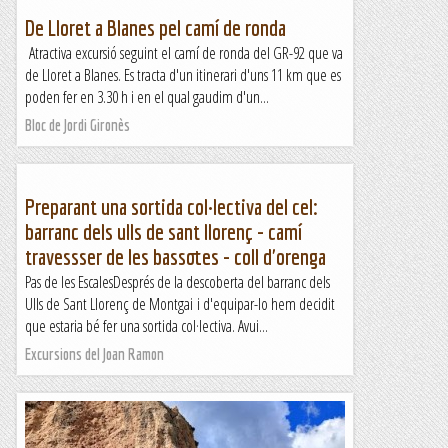
De Lloret a Blanes pel camí de ronda
Atractiva excursió seguint el camí de ronda del GR-92 que va
de Lloret a Blanes. Es tracta d'un itinerari d'uns 11 km que es
poden fer en 3.30 h i en el qual gaudim d'un...
Bloc de Jordi Gironès
Preparant una sortida col·lectiva del cel:
barranc dels ulls de sant llorenç - camí
travessser de les bassotes - coll d'orenga
Pas de les EscalesDesprés de la descoberta del barranc dels
Ulls de Sant Llorenç de Montgai i d'equipar-lo hem decidit
que estaria bé fer una sortida col·lectiva. Avui...
Excursions del Joan Ramon