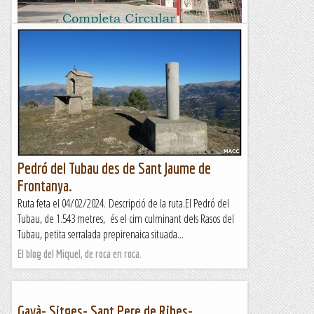
Completa Circular entre Xalets, lladrucs i
algun Pi
&nb...
Kimisades
Pedró del Tubau des de Sant Jaume de
Frontanya.
Ruta feta el 04/02/2024. Descripció de la ruta.El Pedró del
Tubau, de 1.543 metres, és el cim culminant dels Rasos del
Tubau, petita serralada prepirenaica situada...
El blog del Miquel, de roca en roca.
Gavà- Sitges- Sant Pere de Ribes-