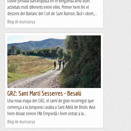
Doble jornada barranquista en el Berguedà amb dues
activitats molt diferents entre elles. Primer hem fet el
descens del Barranc del Coll de Sant Ramon, fàcil i obert,...
Blog de muntanya
GR2: Sant Martí Sesserres - Besalú
Una nova etapa del GR2, el camí de gran recorregut que
comença a la Jonquera i acaba a Sant Adrià de Besòs. Avui
hem deixat enrere l’Alt Empordà i hem entrat a la...
Blog de muntanya