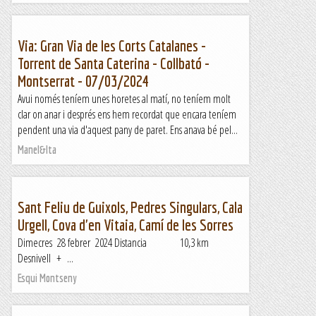
Via: Gran Via de les Corts Catalanes -
Torrent de Santa Caterina - Collbató -
Montserrat - 07/03/2024
Avui només teníem unes horetes al matí, no teníem molt
clar on anar i després ens hem recordat que encara teníem
pendent una via d'aquest pany de paret. Ens anava bé pel...
Manel&Ita
Sant Feliu de Guixols, Pedres Singulars, Cala
Urgell, Cova d'en Vitaia, Camí de les Sorres
Dimecres 28 febrer 2024 Distancia 10,3 km
Desnivell + ...
Esqui Montseny