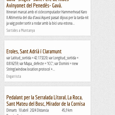
Avinyonet del Penedès- Gavà.
Itinerari marcat amb el ciclecomputador Hammerhead Karo
II.Altimetria del dia d'avui.Aquest passat dijous per la tarda-nit
ja vaig poder sortir a rodar amb la bici una estona...
Sortides a Muntanya
Eroles, Sant Adrià i Claramunt
var Latitud_sortida = 42.173220; var Longitud_sortida =
0.816259; var Mapa_defecte = 'ICC'; var Domini = new
String(window.location.protocol +...
Engarrista
Pedalant per la Serralada Litoral, La Roca,
Sant Mateu del Bosc, Mirador de la Cornisa
Dimarts 10 abril 2024 Distancia 45,9 km