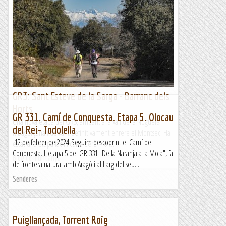
GR3: Sant Esteve de la Sarga - Barranc dels
Horts
GR 331. Camí de Conquesta. Etapa 5. Olocau
Una nova etapa del GR3, arribant a la vall de la Noguera
del Rei- Todolella
Ribagorçana i deixant definitivament enrere el Montsec. Ha
12 de febrer de 2024 Seguim descobrint el Camí de
estat una etapa fàcil i curta però molt...
Conquesta. L'etapa 5 del GR 331 "De la Naranja a la Mola", fa
Blog de muntanya
de frontera natural amb Aragó i al llarg del seu...
Senderes
Puigllançada, Torrent Roig