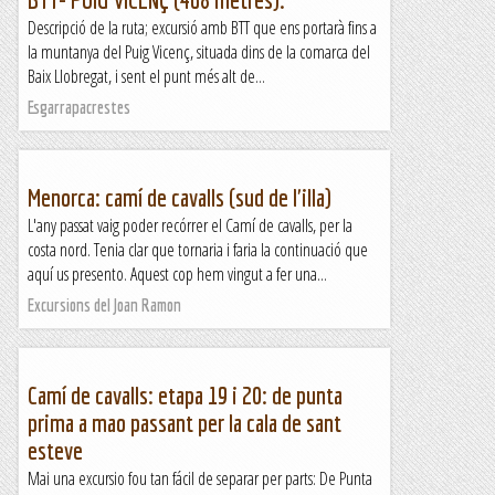
Descripció de la ruta; excursió amb BTT que ens portarà fins a
la muntanya del Puig Vicenç, situada dins de la comarca del
Baix Llobregat, i sent el punt més alt de...
Esgarrapacrestes
Menorca: camí de cavalls (sud de l'illa)
L'any passat vaig poder recórrer el Camí de cavalls, per la
costa nord. Tenia clar que tornaria i faria la continuació que
aquí us presento. Aquest cop hem vingut a fer una...
Excursions del Joan Ramon
Camí de cavalls: etapa 19 i 20: de punta
prima a mao passant per la cala de sant
esteve
Mai una excursio fou tan fácil de separar per parts: De Punta