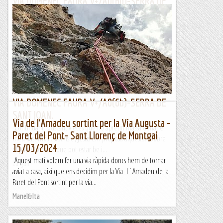
VIA DOMENEC FAURA V+/A0(6b)-SERRA DE
SANT JOAN.
Continuant buscant vietes que no apretin massa donat el
meu llastimós estat físic , Jesús em proposa aquesta. Sobre
el paper sembla que pot estar be i...
Lo gall
VIA DOMENEC FAURA V+/A0(6b)-SERRA DE
SANT JOAN.
Via de l'Amadeu sortint per la Via Augusta -
Continuant buscant vietes que no apretin massa donat el
Paret del Pont- Sant Llorenç de Montgai
meu llastimós estat físic , Jesús em proposa aquesta. Sobre
15/03/2024
el paper sembla que pot estar be i...
Aquest matí volem fer una via ràpida doncs hem de tornar
Lo gall
aviat a casa, així que ens decidim per la Via l´Amadeu de la
Paret del Pont sortint per la via...
Manel&Ita