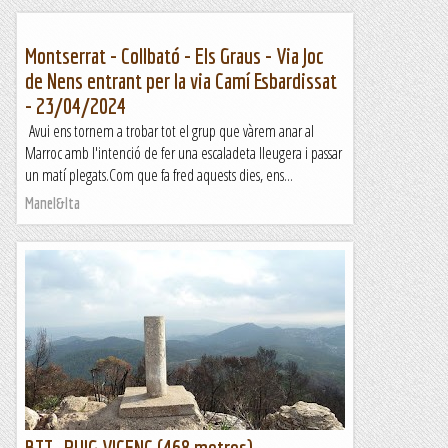
Montserrat - Collbató - Els Graus - Via Joc
de Nens entrant per la via Camí Esbardissat
- 23/04/2024
Avui ens tornem a trobar tot el grup que vàrem anar al
Marroc amb l'intenció de fer una escaladeta lleugera i passar
un matí plegats.Com que fa fred aquests dies, ens...
Manel&Ita
BTT- PUIG VICENÇ (468 metres).