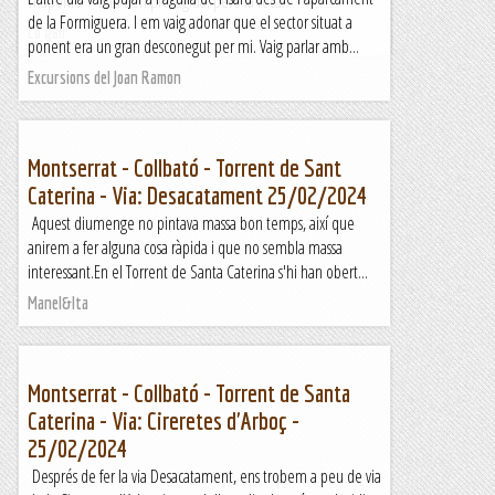
Titaponio". Està ben protegida, però la roca...
de la Formiguera. I em vaig adonar que el sector situat a
Lo gall
ponent era un gran desconegut per mi. Vaig parlar amb...
Excursions del Joan Ramon
Montserrat - Collbató - Torrent de Sant
Caterina - Via: Desacatament 25/02/2024
Aquest diumenge no pintava massa bon temps, així que
anirem a fer alguna cosa ràpida i que no sembla massa
interessant.En el Torrent de Santa Caterina s'hi han obert...
Manel&Ita
Montserrat - Collbató - Torrent de Santa
Caterina - Via: Cireretes d'Arboç -
25/02/2024
Després de fer la via Desacatament, ens trobem a peu de via