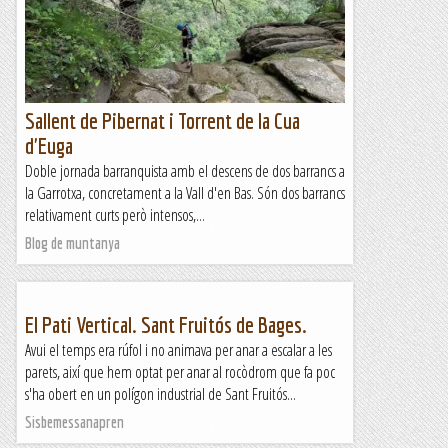
Sallent de Pibernat i Torrent de la Cua
d'Euga
Doble jornada barranquista amb el descens de dos barrancs a
la Garrotxa, concretament a la Vall d'en Bas. Són dos barrancs
relativament curts però intensos,...
Blog de muntanya
El Pati Vertical. Sant Fruitós de Bages.
Avui el temps era rúfol i no animava per anar a escalar a les
parets, així que hem optat per anar al rocòdrom que fa poc
s'ha obert en un polígon industrial de Sant Fruitós...
Sisbemessanapren