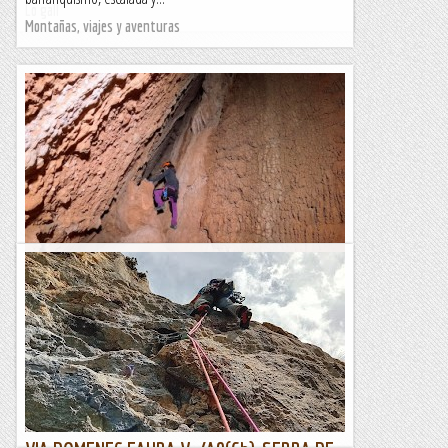
Lo gall
Montañas, viajes y aventuras
Escletxa del Moro o Cova de Sant Jeroni
L'Escletxa del Moro és un indret singular de Montserat. Es
tracta d'una cavitat dintre d'una gran fisura entre roques, al
peu de la Paret de l'Aeri. Tot i que...
Blog de muntanya