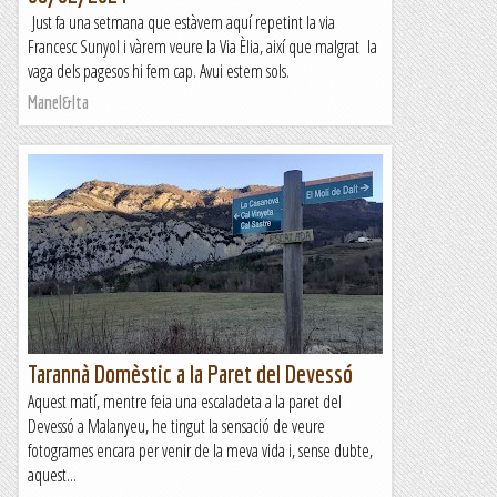
Just fa una setmana que estàvem aquí repetint la via
Francesc Sunyol i vàrem veure la Via Èlia, així que malgrat la
vaga dels pagesos hi fem cap. Avui estem sols.
Manel&Ita
Tarannà Domèstic a la Paret del Devessó
Aquest matí, mentre feia una escaladeta a la paret del
Devessó a Malanyeu, he tingut la sensació de veure
fotogrames encara per venir de la meva vida i, sense dubte,
aquest...