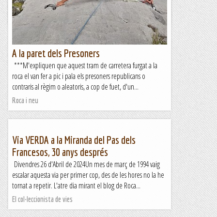
amb els artefactes d'ara la cosa encara, si cap,...
Roca i neu
A la paret dels Presoners
***M'expliquen que aquest tram de carretera furgat a la
roca el van fer a pic i pala els presoners republicans o
contraris al règim o aleatoris, a cop de fuet, d'un...
Roca i neu
Via VERDA a la Miranda del Pas dels
Francesos, 30 anys després
Divendres 26 d'Abril de 2024Un mes de març de 1994 vaig
escalar aquesta via per primer cop, des de les hores no la he
tornat a repetir. L'atre dia mirant el blog de Roca...
El col·leccionista de vies