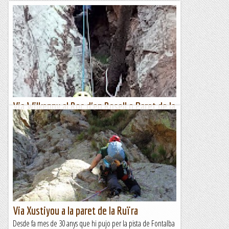
Via Wilkenny al Roc d'en Rosell o Paret de la
Ruïra
Avui em fet la primera repetició d'aquesta nova via. Quins
cullons i que valents que son per obrir aquests 300 metres a
ple estiu amb la que ens cau a sobre....
Les altres vies...
Via Xustiyou a la paret de la Ruïra
Desde fa mes de 30 anys que hi pujo per la pista de Fontalba