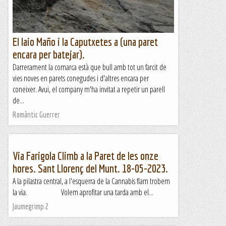
El Iaio Maño i la Caputxetes a (una paret
encara per batejar).
Darrerament la comarca està que bull amb tot un farcit de
vies noves en parets conegudes i d'altres encara per
coneixer. Avui, el company m'ha invitat a repetir un parell
de...
Romàntic Guerrer
Via Farigola Climb a la Paret de les onze
hores. Sant Llorenç del Munt. 18-05-2023.
A la pilastra central, a l'esquerra de la Cannabis flam trobem
la via. Volem aprofitar una tarda amb el...
Jaumegrimp 2