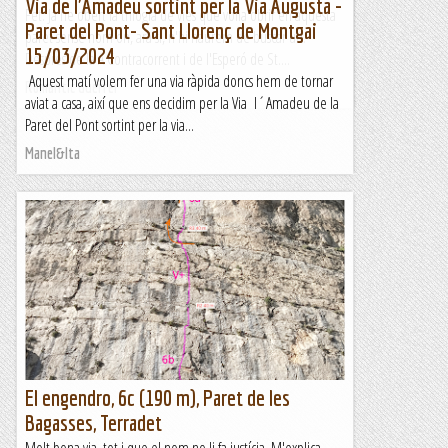
Via de l'Amadeu sortint per la Via Augusta -
Fet. Ja he obert la trilogia de vies que volia obrir en aquesta
Paret del Pont- Sant Llorenç de Montgai
paret sense nom on, ara sí, n'hi haurem de buscar un.
15/03/2024
Després de la A Contracorrent i de l'Esperó de St....
Aquest matí volem fer una via ràpida doncs hem de tornar
Romàntic Guerrer
aviat a casa, així que ens decidim per la Via l´Amadeu de la
Paret del Pont sortint per la via...
Manel&Ita
El engendro, 6c (190 m), Paret de les
Bagasses, Terradet