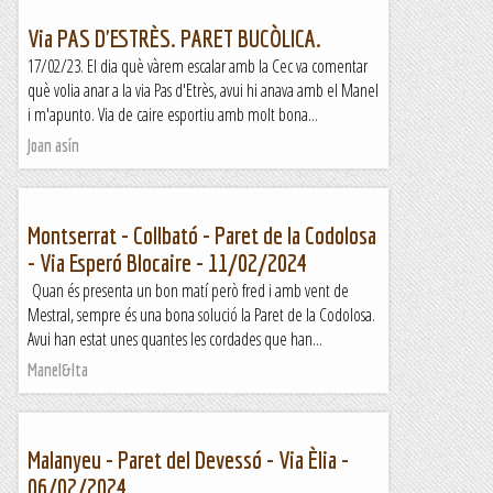
Via PAS D'ESTRÈS. PARET BUCÒLICA.
17/02/23. El dia què vàrem escalar amb la Cec va comentar
què volia anar a la via Pas d'Etrès, avui hi anava amb el Manel
i m'apunto. Via de caire esportiu amb molt bona...
Joan asín
Montserrat - Collbató - Paret de la Codolosa
- Via Esperó Blocaire - 11/02/2024
Quan és presenta un bon matí però fred i amb vent de
Mestral, sempre és una bona solució la Paret de la Codolosa.
Avui han estat unes quantes les cordades que han...
Manel&Ita
Malanyeu - Paret del Devessó - Via Èlia -
06/02/2024