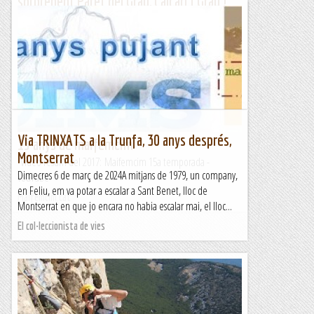
sorprenent Paret del Grau, Calcari i Grau !
10-06-2023.
La Paret del Grau Coll de Nargó és molt conegut com a
zona d'escalada esportiva a l'indret de Coll Piquer i ja fa força
anys hi havia pujat...
Jaumegrimp 2
Via TRINXATS a la Trunfa, 30 anys després,
15 anys de maifemcim
Montserrat
Vídeo resum del 2017: Maifemcim 15a temporada -
Dimecres 6 de març de 2024A mitjans de 1979, un company,
YouTube
en Feliu, em va potar a escalar a Sant Benet, lloc de
Maifemcim.cat
Montserrat en que jo encara no habia escalar mai, el lloc...
El col·leccionista de vies