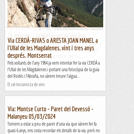
15 anys de... la Niltina al Cap del Ras.
Via CERDÀ-RIVAS o ARESTA JOAN MANEL a
Crec recordar que feia relativament poc que havien obert la
l'Ullal de les Magdalenes, vint i tres anys
Niltina a Àger quan vam veure la ressenya, tot i així encara
després. Montserrat
vam tardar un any en anar-la a repetir. Així que,...
Pels voltants de l'any 1984 ja vem intentar fer la via CERDÀ a
Romàntic Guerrer
l'Ullal de les Magdalenes i portant una fotocòpia de la guia
del Rodés i l'Abraña, no vàrem treure l'aigua...
El col·leccionista de vies
Via: Montse Curto - Paret del Devessó -
Malanyeu 05/03/2024
Tornem a estar a peu de paret d'una via que vàrem fer fa
quasi 6 anys, ens costa recordar els detalls de la via, però no