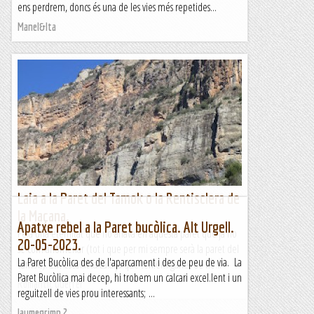
ens perdrem, doncs és una de les vies més repetides...
Manel&Ita
Laia a la Paret del Tamok o la Rentisclera de
la Maçana.
Apatxe rebel a la Paret bucòlica. Alt Urgell.
Feia una eternitat que no anava en aquesta paret que ja no
20-05-2023.
sé com anomenar (tot i que per mi sempre serà la paret del
La Paret Bucòlica des de l'aparcament i des de peu de via. La
Tamok). Em escollit la Laia ja que teniem ganes de no...
Paret Bucòlica mai decep, hi trobem un calcari excel.lent i un
Romàntic Guerrer
reguitzell de vies prou interessants; ...
Jaumegrimp 2