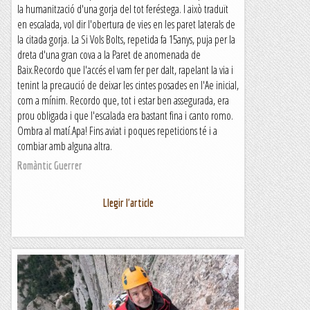
la humanització d'una gorja del tot feréstega. I això traduït
en escalada, vol dir l'obertura de vies en les paret laterals de
la citada gorja. La Si Vols Bolts, repetida fa 15anys, puja per la
dreta d'una gran cova a la Paret de anomenada de
Baix.Recordo que l'accés el vam fer per dalt, rapelant la via i
tenint la precaució de deixar les cintes posades en l'Ae inicial,
com a mínim. Recordo que, tot i estar ben assegurada, era
prou obligada i que l'escalada era bastant fina i canto romo.
Ombra al matí.Apa! Fins aviat i poques repeticions té i a
combiar amb alguna altra.
Romàntic Guerrer
Llegir l'article