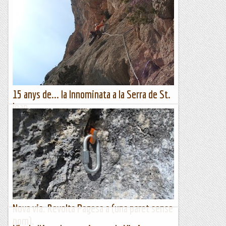
15 anys de... la Innominata a la Serra de St.
Joan.
Actualment el tinc una mica abandonat, però durant una
bona temporada la Serra de Sant Joan a Montanisell va ser
un terreny de joc excelent per escalar-hi, avui fa 15anys
vam...
Romàntic Guerrer
Nova via. Revolta Pagesa a (una paret sense
nom).