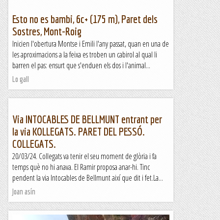
Esto no es bambi, 6c+ (175 m), Paret dels
Sostres, Mont-Roig
Inicien l'obertura Montse i Emili l'any passat, quan en una de
les aproximacions a la feixa es troben un cabirol al qual li
barren el pas: ensurt que s'enduen els dos i l'animal...
Lo gall
Via INTOCABLES DE BELLMUNT entrant per
la via KOLLEGATS. PARET DEL PESSÓ.
COLLEGATS.
20/03/24. Collegats va tenir el seu moment de glòria i fa
temps què no hi anava. El Ramir proposa anar-hi. Tinc
pendent la via Intocables de Bellmunt així que dit i fet.La...
Joan asín