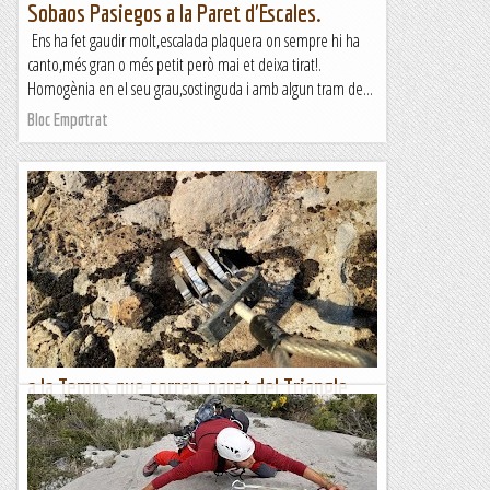
Sobaos Pasiegos a la Paret d'Escales.
Ens ha fet gaudir molt,escalada plaquera on sempre hi ha
canto,més gran o més petit però mai et deixa tirat!.
Homogènia en el seu grau,sostinguda i amb algun tram de...
Bloc Empotrat
a la Temps que corren, paret del Triangle
(Font Ferrera)
***Sort que els pioners del lloc just penjaven al cintu uns
tascons, claus i falques, i algun que altre friend. Segur que