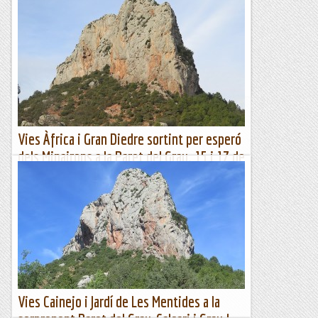
d'Aiguafreda.
Com no podia ser d'una altre manera en Cerdà i l'Anglada
tenien tota la paret per desvirgar i gràcies al seu bon ull
varen triar la linea més lógica de la paret.Potser...
Bloc Empotrat
Vies Àfrica i Gran Diedre sortint per esperó
dels Minairons a la Paret del Grau. 15 i 17 de
febrer 2024
La majestuosa Paret del Grau vista des de coll Piquer.
Aprofitant la bona climatologia i orientació de la Paret del
Grau, aquest febrer hi tornem; hi tenim...
Jaumegrimp 2
Vies Cainejo i Jardí de Les Mentides a la