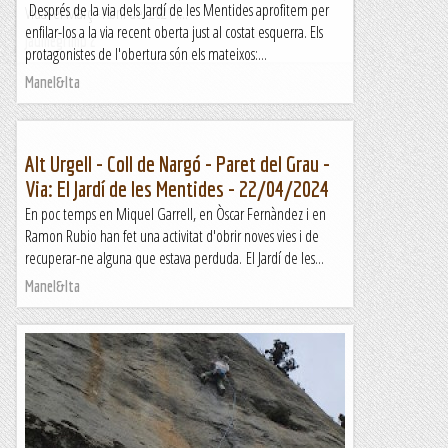
Després de la via dels Jardí de les Mentides aprofitem per
Vidal el Març - Abril del 2021 i...
enfilar-los a la via recent oberta just al costat esquerra. Els
Jaumegrimp 2
protagonistes de l'obertura són els mateixos:...
Manel&Ita
Alt Urgell - Coll de Nargó - Paret del Grau -
Via: El Jardí de les Mentides - 22/04/2024
En poc temps en Miquel Garrell, en Òscar Fernàndez i en
Ramon Rubio han fet una activitat d'obrir noves vies i de
recuperar-ne alguna que estava perduda. El Jardí de les...
Manel&Ita