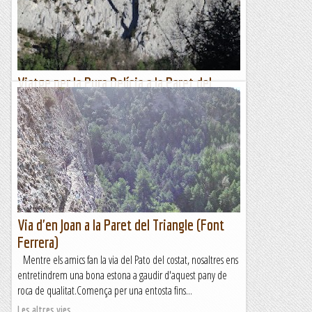
Viatge per la Pura Delícia a la Paret del
Devessó.
Qui més, qui menys, segur que aquests dies ha fet, està fent
o farà algun viatge. Jo també. He fet el Viatge per la Pura
Delícia a Malanyeu, que després de les darreres...
Romàntic Guerrer
Via d'en Joan a la Paret del Triangle (Font
Ferrera)
Mentre els amics fan la via del Pato del costat, nosaltres ens
entretindrem una bona estona a gaudir d'aquest pany de
roca de qualitat.Comença per una entosta fins...
Les altres vies...