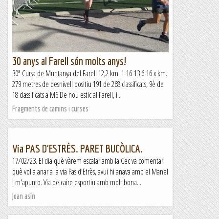
30 anys al Farell són molts anys!
30ª Cursa de Muntanya del Farell 12,2 km. 1-16-13 6-16 x km.
279 metres de desnivell positiu 191 de 268 classificats, 9è de
18 classificats a M6 De nou estic al Farell, i...
Fragments de camins i curses
Via PAS D'ESTRÈS. PARET BUCÒLICA.
17/02/23. El dia què vàrem escalar amb la Cec va comentar
què volia anar a la via Pas d'Etrès, avui hi anava amb el Manel
i m'apunto. Via de caire esportiu amb molt bona...
Joan asín