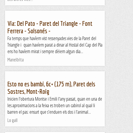
Via: Del Pato - Paret del Triangle - Font
Ferrera - Solsonés -
Fa temps que havíem vist ressenyades vies de la Paret del
Triangle i quan havíem parat a dinar al Hostal del Cap del Pla
ens ho havíem mirat i sempre dèiem algun dia...
Manel&Ita
Esto no es bambi, 6c+ (175 m), Paret dels
Sostres, Mont-Roig
Inicien l'obertura Montse i Emili l'any passat, quan en una de
les aproximacions a la feixa es troben un cabirol al qual li
barren el pas: ensurt que s'enduen els dos i l'animal...
Lo gall