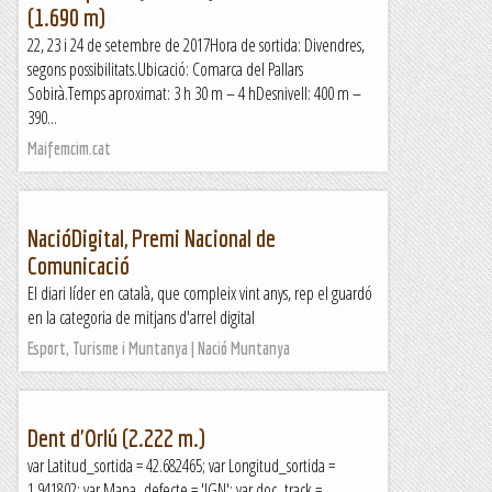
(1.690 m)
22, 23 i 24 de setembre de 2017Hora de sortida: Divendres,
segons possibilitats.Ubicació: Comarca del Pallars
Sobirà.Temps aproximat: 3 h 30 m – 4 hDesnivell: 400 m –
390...
Maifemcim.cat
NacióDigital, Premi Nacional de
Comunicació
El diari líder en català, que compleix vint anys, rep el guardó
en la categoria de mitjans d'arrel digital
Esport, Turisme i Muntanya | Nació Muntanya
Dent d'Orlú (2.222 m.)
var Latitud_sortida = 42.682465; var Longitud_sortida =
1.941802; var Mapa_defecte = 'IGN'; var doc_track =...