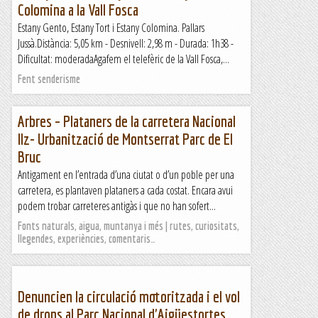
Colomina a la Vall Fosca
Estany Gento, Estany Tort i Estany Colomina. Pallars
Jussà.Distància: 5,05 km - Desnivell: 2,98 m - Durada: 1h38 -
Dificultat: moderadaAgafem el telefèric de la Vall Fosca,...
Fent senderisme
Arbres – Plataners de la carretera Nacional
IIz- Urbanització de Montserrat Parc de El
Bruc
Antigament en l’entrada d’una ciutat o d’un poble per una
carretera, es plantaven plataners a cada costat. Encara avui
podem trobar carreteres antigàs i que no han sofert...
Fonts naturals, aigua, muntanya i més | rutes, curiositats,
llegendes, experiències, comentaris…
Denuncien la circulació motoritzada i el vol
de drons al Parc Nacional d'Aigüestortes