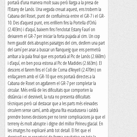
portarà d’una manera molt suau però llarga a la presa de
l’Estany de Lanós. Una vegada creuat aquest, ens trobem la
Cabana del Roset, punt de confluència entre el GR-7 i el GR-
10. Des d’aquest punt, ens enfilem fins la Portella d’Orlú
(2.403m) i d’aquí, baixem fins l’enclotat Estany Faurí on
deixarem el GR-7 per iniciar la forta pujada al cim. Un cop
hem gaudit dels abruptes paisatges del cim, desfem una part
del camí per anar a buscar un flanqueig que ens permetrà
arribar a la pala final que ens portarà al Pic de Lanós (2.660m)
i d’aquí, en ben poca estona al Pic de Madides (2.663m). El
descens el farem fins el Coll de Coma d’Anyell (2.470m) on
enllaçarem amb el GR-10 que ens portarà directes a la
Cabana de Roset on agafarem el GR-7 per completar la
circular. Més enllà de les dificultats que comporten la
distància i el desnivell, la ruta no presenta dificultats
tècniques però cal destacar que a les parts més elevades
circulem sense camí, amb alguna fita escadussera i caldrà
prendre bones decisions per no tenir complicacions ja que el
terreny és molt abrupte i digne del millor Pirineu glacial. En
les imatges ho explicaré amb tot detall. El fet que el