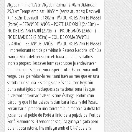
Alçada mínima:1.729mAlçada màxima: 2.702m Distància:
29,3 km Temps empleat: 10h54m (sense aturades) Desnivell
+ : 1.802m Desnivell - : 1.802m PÀRQUING ESTANY EL PASSET
(Portè) – ESTANY DE LANÓS – PORTELLA D’ORLÚ (2.403m) –
PIC DE L'ESTANY FAURÍ (2.702m) – PIC DE LANÓS (2.660m) –
PIC DE MADIDES (2.663m) – COLL DE COMA D'ANYELL
(2.470m) – ESTANY DE LANÓS – PÀRQUING ESTANY EL PASSET
Impressionant sortida per visitar la Reserva Nacional d’Orlú a
França. Molts dels seus cims els havia albirat des d’altres
indrets propers i les seves formes abruptes ja endevinaven
que tenia que ser una zona espectacular. És una zona molt
verge, ideal per visitar-la realitzant travessa més que en una
sortida d’un sol dia. Els refugis de Bésines i d’en Beys són
punts estratègics dins d’aquesta sensacional zona i és que
qualsevol aproximació als seus cims és llarga. Partim d’un
pàrquing que hi ha just abans d’arribar a l’estany del Passet.
Per arribar-hi prenem una carretera que marxa a la dreta tot
just arribar al poble de Portè a l’inici de la pujada del Port de
Portè Puymorens. El sender de seguida guanya alçada però
durant poca estona, fins enllaçar amb el GR-7 que ens