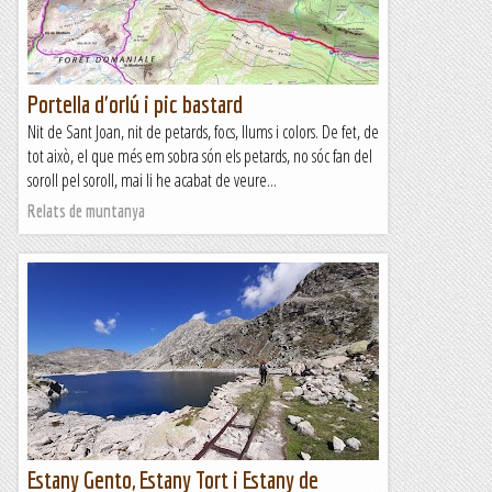
Portella d'orlú i pic bastard
Nit de Sant Joan, nit de petards, focs, llums i colors. De fet, de
tot això, el que més em sobra són els petards, no sóc fan del
soroll pel soroll, mai li he acabat de veure...
Relats de muntanya
Estany Gento, Estany Tort i Estany de