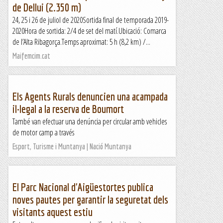
de Dellui (2.350 m)
24, 25 i 26 de juliol de 2020Sortida final de temporada 2019-
2020Hora de sortida: 2/4 de set del matí.Ubicació: Comarca
de l’Alta Ribagorça.Temps aproximat: 5 h (8,2 km) /...
Maifemcim.cat
Els Agents Rurals denuncien una acampada
il·legal a la reserva de Boumort
També van efectuar una denúncia per circular amb vehicles
de motor camp a través
Esport, Turisme i Muntanya | Nació Muntanya
El Parc Nacional d'Aigüestortes publica
noves pautes per garantir la seguretat dels
visitants aquest estiu