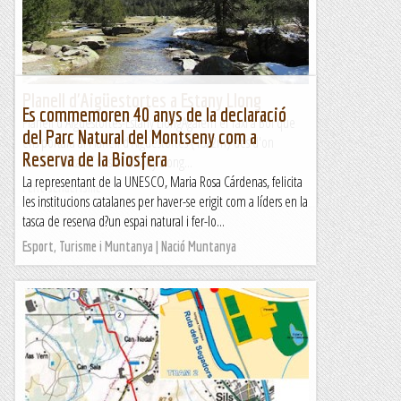
Planell d'Aigüestortes a Estany Llong
Es commemoren 40 anys de la declaració
Planell d'Aigüestortes-Estany LlongAgafem el Taxi a Boí que
del Parc Natural del Montseny com a
ens portarà al Planell d'Aigüestortes (1822m) des d'on
Reserva de la Biosfera
iniciem el camí fins a l'Estany Llong...
La representant de la UNESCO, Maria Rosa Cárdenas, felicita
Fent senderisme
les institucions catalanes per haver-se erigit com a líders en la
tasca de reserva d?un espai natural i fer-lo...
Esport, Turisme i Muntanya | Nació Muntanya