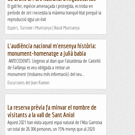
El gall fer, espècie amenaçada i protegida, es troba en
període de zel i necessita la màxima tranquil·litat perquè la
reproducció sigui un èxit
Esport, Turisme i Muntanya | Nació Muntanya
L'audiència nacional m'ensenya història:
monument-homenatge a julià babia
ANTECEDENTS: Llegeixo al diari que l'alcaldessa de Castelló
de Farfanya es veu obligada a retirar un
monument (trobareu més informació) del seu...
Excursions del Joan Ramon
La reserva prèvia fa minvar el nombre de
visitants a la vall de Sant Aniol
Aquest 2021 han visita aquest espai natural de l'Alta Garrotxa
un total de 28.306 persones, un 15% menys que al 2020