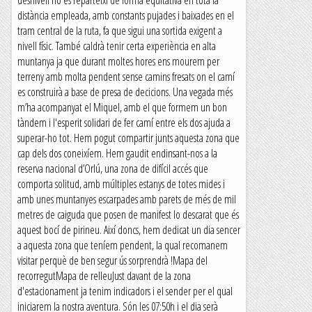
desnivell no es reparteixi de forma equitativa en tota la
distància empleada, amb constants pujades i baixades en el
tram central de la ruta, fa que sigui una sortida exigent a
nivell físic. També caldrà tenir certa experiència en alta
muntanya ja que durant moltes hores ens mourem per
terreny amb molta pendent sense camins fresats on el camí
es construirà a base de presa de decicions. Una vegada més
m’ha acompanyat el Miquel, amb el que formem un bon
tàndem i l'esperit solidari de fer camí entre els dos ajuda a
superar-ho tot. Hem pogut compartir junts aquesta zona que
cap dels dos coneixíem. Hem gaudit endinsant-nos a la
reserva nacional d’Orlú, una zona de difícil accés que
comporta solitud, amb múltiples estanys de totes mides i
amb unes muntanyes escarpades amb parets de més de mil
metres de caiguda que posen de manifest lo descarat que és
aquest bocí de pirineu. Així doncs, hem dedicat un dia sencer
a aquesta zona que teníem pendent, la qual recomanem
visitar perquè de ben segur ús sorprendrà !Mapa del
recorregutMapa de relleuJust davant de la zona
d'estacionament ja tenim indicadors i el sender per el qual
iniciarem la nostra aventura. Són les 07:50h i el dia serà