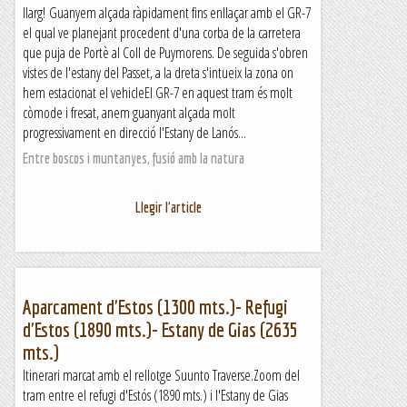
llarg! Guanyem alçada ràpidament fins enllaçar amb el GR-7
el qual ve planejant procedent d'una corba de la carretera
que puja de Portè al Coll de Puymorens. De seguida s'obren
vistes de l'estany del Passet, a la dreta s'intueix la zona on
hem estacionat el vehicleEl GR-7 en aquest tram és molt
còmode i fresat, anem guanyant alçada molt
progressivament en direcció l'Estany de Lanós...
Entre boscos i muntanyes, fusió amb la natura
Llegir l'article
Aparcament d'Estos (1300 mts.)- Refugi
d'Estos (1890 mts.)- Estany de Gias (2635
mts.)
Itinerari marcat amb el rellotge Suunto Traverse.Zoom del
tram entre el refugi d'Estós (1890 mts.) i l'Estany de Gias