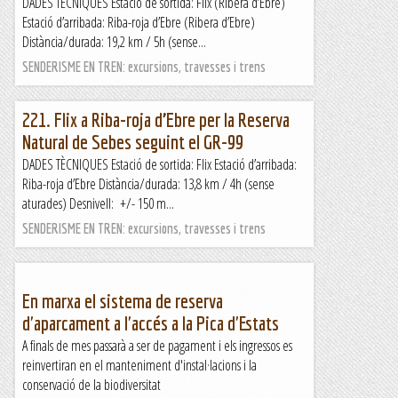
DADES TÈCNIQUES Estació de sortida: Flix (Ribera d’Ebre)
Estació d’arribada: Riba-roja d’Ebre (Ribera d’Ebre)
Distància/durada: 19,2 km / 5h (sense...
SENDERISME EN TREN: excursions, travesses i trens
221. Flix a Riba-roja d’Ebre per la Reserva
Natural de Sebes seguint el GR-99
DADES TÈCNIQUES Estació de sortida: Flix Estació d’arribada:
Riba-roja d’Ebre Distància/durada: 13,8 km / 4h (sense
aturades) Desnivell: +/- 150 m...
SENDERISME EN TREN: excursions, travesses i trens
En marxa el sistema de reserva
d'aparcament a l'accés a la Pica d'Estats
A finals de mes passarà a ser de pagament i els ingressos es
reinvertiran en el manteniment d'instal·lacions i la
conservació de la biodiversitat