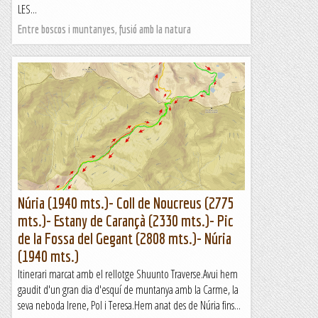
LES...
Entre boscos i muntanyes, fusió amb la natura
Núria (1940 mts.)- Coll de Noucreus (2775
mts.)- Estany de Carançà (2330 mts.)- Pic
de la Fossa del Gegant (2808 mts.)- Núria
(1940 mts.)
Itinerari marcat amb el rellotge Shuunto Traverse.Avui hem
gaudit d'un gran dia d'esquí de muntanya amb la Carme, la
seva neboda Irene, Pol i Teresa.Hem anat des de Núria fins...