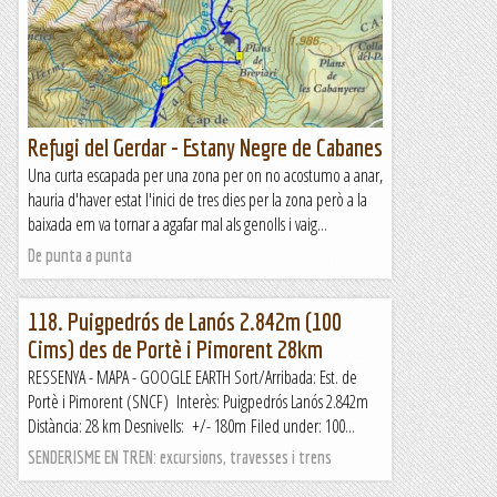
Refugi del Gerdar - Estany Negre de Cabanes
Una curta escapada per una zona per on no acostumo a anar,
hauria d'haver estat l'inici de tres dies per la zona però a la
baixada em va tornar a agafar mal als genolls i vaig...
De punta a punta
118. Puigpedrós de Lanós 2.842m (100
Cims) des de Portè i Pimorent 28km
RESSENYA - MAPA - GOOGLE EARTH Sort/Arribada: Est. de
Portè i Pimorent (SNCF) Interès: Puigpedrós Lanós 2.842m
Distància: 28 km Desnivells: +/- 180m Filed under: 100...
SENDERISME EN TREN: excursions, travesses i trens