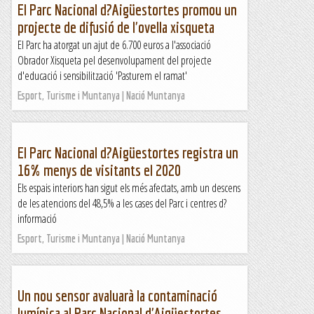
El Parc Nacional d?Aigüestortes promou un
projecte de difusió de l'ovella xisqueta
El Parc ha atorgat un ajut de 6.700 euros a l'associació
Obrador Xisqueta pel desenvolupament del projecte
d'educació i sensibilització 'Pasturem el ramat'
Esport, Turisme i Muntanya | Nació Muntanya
El Parc Nacional d?Aigüestortes registra un
16% menys de visitants el 2020
Els espais interiors han sigut els més afectats, amb un descens
de les atencions del 48,5% a les cases del Parc i centres d?
informació
Esport, Turisme i Muntanya | Nació Muntanya
Un nou sensor avaluarà la contaminació
lumínica al Parc Nacional d'Aigüestortes