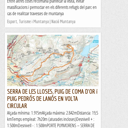
Entre altres coses recomana planificar la visita, evitar
massificacions i pernoctar en els diferents refugis del parc en
cas de realitzar travesses de muntanya
Esport, Turisme i Muntanya | Nació Muntanya
SERRA DE LES LLOSES, PUIG DE COMA D'OR i
PUIG PEDRÓS DE LANÓS EN VOLTA
CIRCULAR
Alçada mínima: 1.915mAlçada máxima: 2.842mDistancia: 19,5
kmTemps empleat: 7h20m (aturades incloses)Desnivell + :
1.500mDesnivell - : 1.500mPORTE PUYMORENS – SERRA DE