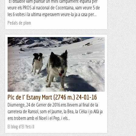
El dissabte vam plantar un mini campament espartà per
veure els PROS al nacional de Cocentaina, vam veure 5 de
les 6 voltes i la ultima esperavem veure-la ja a casa per...
Pedals de plom
Pic de l´ Estany Mort (2746 m.) 24-01-16
Diumenge, 24 de Gener de 2016.ens llevem al final de la
carretera de Ransol, som el Jaume, la Bea, la Cèlia i jo.Allà ja
ens trobem amb el Noel i el Pep, i els...
El blog d´El Yeti II