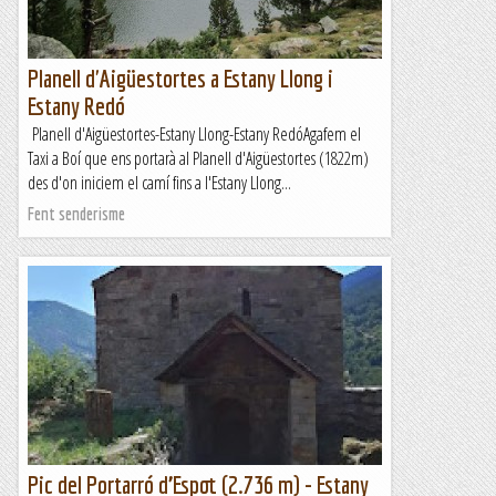
Planell d'Aigüestortes a Estany Llong i
Estany Redó
Planell d'Aigüestortes-Estany Llong-Estany RedóAgafem el
Taxi a Boí que ens portarà al Planell d'Aigüestortes (1822m)
des d'on iniciem el camí fins a l'Estany Llong...
Fent senderisme
Pic del Portarró d’Espot (2.736 m) - Estany