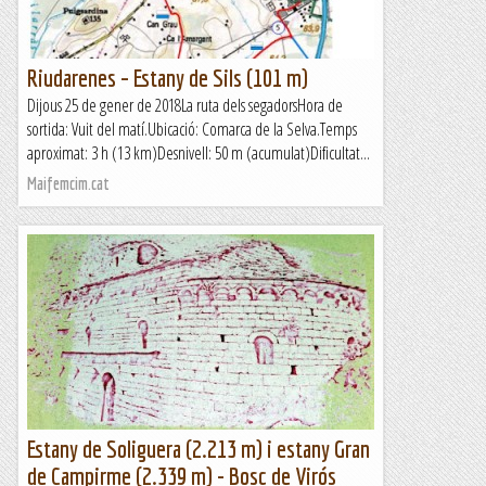
Riudarenes – Estany de Sils (101 m)
Dijous 25 de gener de 2018La ruta dels segadorsHora de
sortida: Vuit del matí.Ubicació: Comarca de la Selva.Temps
aproximat: 3 h (13 km)Desnivell: 50 m (acumulat)Dificultat...
Maifemcim.cat
Estany de Soliguera (2.213 m) i estany Gran
de Campirme (2.339 m) - Bosc de Virós