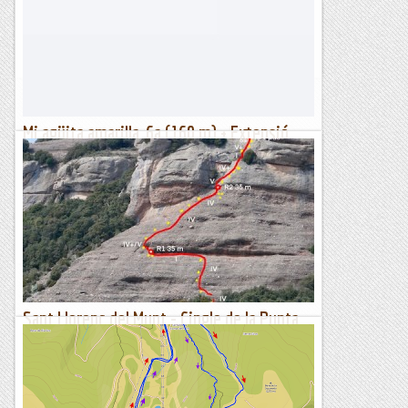
oest de l'illa de Mallorca constitueix per si mateixa un espai
de gran bellesa solcat de petites serralades que...
Muntanyes i paisatges
Mi agüita amarilla, 6a (160 m) + Extensió,
6b+ (15 m), Punta Camarasa
La paranoia per les regulacions/prohibicions ha arribat a tal
punt que la gent obre anònimament. No és per menys, ja
que la informació, en el millor dels casos, és difícil...
Lo gall
Sant Llorenç del Munt - Cingle de la Punta
d'en Serreta - Via Ximpleta 21/03/2021
Entre la Punta d'en Serreta i la Roca del Moro hi ha una
altra punta que no hem sabut trobar el nom, però que
discorra una via força interessant, doncs té tres tirades...