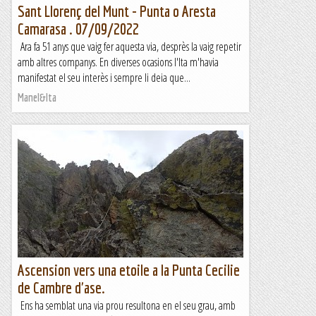
Sant Llorenç del Munt - Punta o Aresta
Camarasa . 07/09/2022
Ara fa 51 anys que vaig fer aquesta via, desprès la vaig repetir
amb altres companys. En diverses ocasions l'Ita m'havia
manifestat el seu interès i sempre li deia que...
Manel&Ita
Ascension vers una etoile a la Punta Cecilie
de Cambre d'ase.
Ens ha semblat una via prou resultona en el seu grau, amb