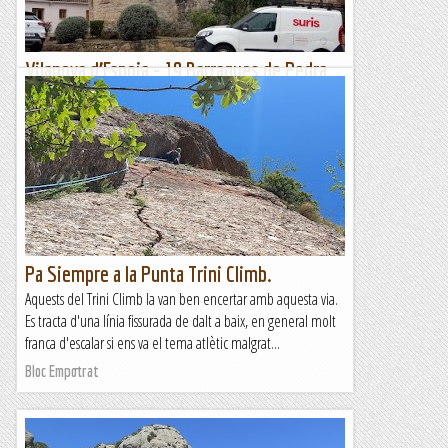
Vilanova d’Espoia - 19 Barraques de Pedra
Seca (496 m)
Dimarts 26 de març de 2024Hora de sortida: Vuit del matí.
Ubicació: Comarca de l’Anoia. Temps aproximat: 4 h 15 min
(11 km) Desnivell: 246 m...
Maifemcim.cat
Pa Siempre a la Punta Trini Climb.
Aquests del Trini Climb la van ben encertar amb aquesta via.
Es tracta d'una línia fissurada de dalt a baix, en general molt
franca d'escalar si ens va el tema atlètic malgrat...
Bloc Empotrat