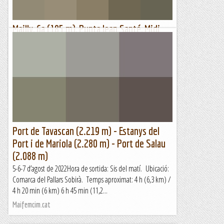
Mailly, 6a (185 m), Punta Jean Santé, Midi
d'Ossau
Poques vegades he trobat tanta discrepància entre allò que
t'esperes d'una via i el que t'acabes trobant. Avui se'ns
apunta Jesús, tot fanàtic per anar al Midi, i li seguim...
Lo gall
Port de Tavascan (2.219 m) - Estanys del
Port i de Mariola (2.280 m) - Port de Salau
(2.088 m)
5-6-7 d’agost de 2022Hora de sortida: Sis del matí. Ubicació:
Comarca del Pallars Sobirà. Temps aproximat: 4 h (6,3 km) /
4 h 20 min (6 km) 6 h 45 min (11,2...
Maifemcim.cat