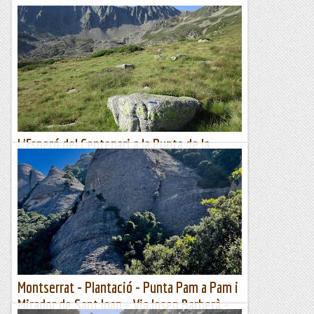
L'Esperó del Centenari a la Punta de la
Vinyola.
Gràcies a internet vas recollint informació de les activitats
d'altres cordades de vies que saps que existeixen però la
informació que tens és molt antiga i dolenta. Això...
Romàntic Guerrer
Montserrat - Plantació - Punta Pam a Pam i
Mirador de Sant Joan - Via Josep Barberà -