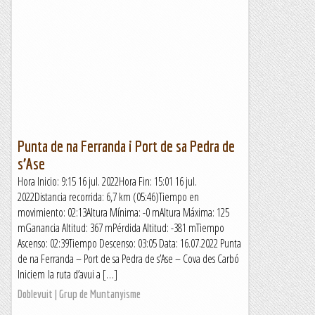
Punta de na Ferranda i Port de sa Pedra de
s’Ase
Hora Inicio: 9:15 16 jul. 2022Hora Fin: 15:01 16 jul.
2022Distancia recorrida: 6,7 km (05:46)Tiempo en
movimiento: 02:13Altura Mínima: -0 mAltura Máxima: 125
mGanancia Altitud: 367 mPérdida Altitud: -381 mTiempo
Ascenso: 02:39Tiempo Descenso: 03:05 Data: 16.07.2022 Punta
de na Ferranda – Port de sa Pedra de s’Ase – Cova des Carbó
Iniciem la ruta d’avui a […]
Doblevuit | Grup de Muntanyisme