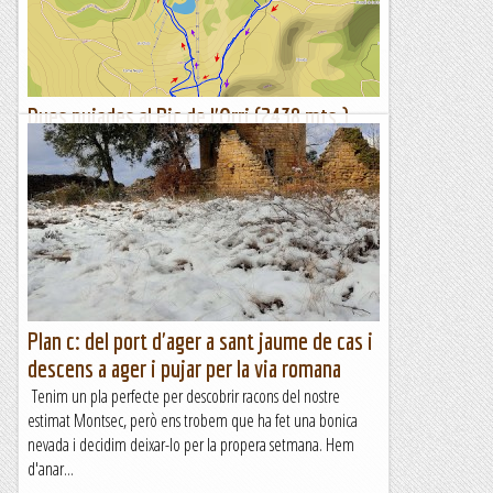
Manel&Ita
Dues pujades al Pic de l'Orri (2438 mts.)
des de Port Ainé (1975 mts.)
Itinerari d'avui. Fletxa vermella: primera pujada i baixada.
Fletxa lila: segona pujada i baixada.El mateix itinerari marcat
en el plànol de l'estació.Altimetria del dia...
Sortides a Muntanya
Plan c: del port d'ager a sant jaume de cas i
descens a ager i pujar per la via romana
Tenim un pla perfecte per descobrir racons del nostre
estimat Montsec, però ens trobem que ha fet una bonica
nevada i decidim deixar-lo per la propera setmana. Hem
d'anar...