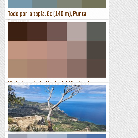
Todo por la tapia, 6c (140 m), Punta
Camarasa
Ahir, el Club d'Escalada i Muntanya de Pardinyes (CEMP)
organitzà -amb Jesús com a mestre de cerimònies- una
reunió/xerrada/debat sobre escalada sostenible. Ens
apleguem...
Lo gall
Via Sabadell a La Punta del Mig. Sant
Llorenç del Munt. 08-02-2023
La via Sabadell va per la fissura de la dreta El mes de febrer
les tardes encara són curtes, però ens animem amb el Ricard
Rofes a repetir aquesta via que no fa...
Jaumegrimp 2