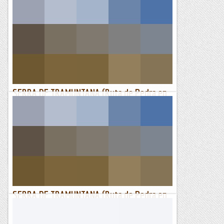
Hort de sa Cova, Port de Canonge, Camí
Pescadors, Pla des Ses Piotes
TrailRunningMallorca – Correr por la isla de Mallorca
SERRA DE TRAMUNTANA (Ruta de Pedra en
Sec) GR-221
La Serra de Tramuntana que s'estén al llarg de tota la costa
oest de l'illa de Mallorca constitueix per si mateixa un espai
de gran bellesa solcat de petites serralades que...
Muntanyes i paisatges
SERRA DE TRAMUNTANA (Ruta de Pedra en
Sec) GR-221
La Serra de Tramuntana que s'estén al llarg de tota la costa