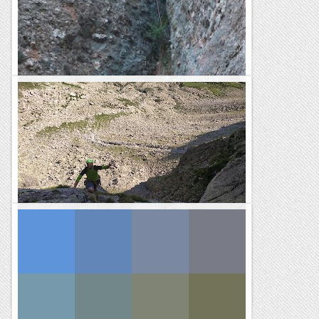
trobem aquesta via a l'esquerra de la Punta Serreta.
...
Jaumegrimp 2
Via Negrona a la Punta d'en Serreta.
Ja tenim les calors d'estiu ben assentades i les tardes
cerquem bona ombra en aquests indrets tant bonics.La via es
ben elegant i arriba un punt que ens aboca...
Les altres vies...
Narcoalpinisme a la Punta de la Vinyola.
Ens ha semblat una via ben reeixida.Sinó ens encantem la
podrem combinar amb l'Esperit Lliure aconseguint així un
bon maridatge. Diuen que les comparacions són...
Bloc Empotrat