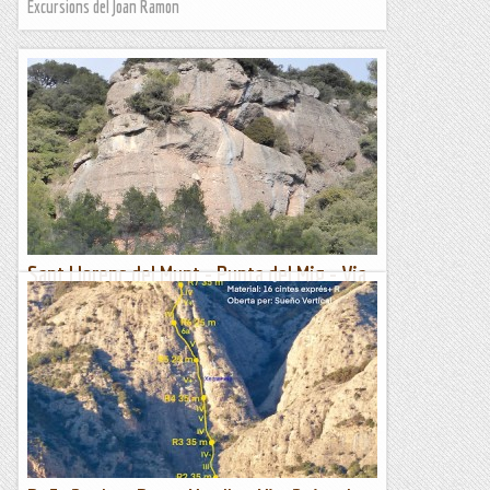
Excursions del Joan Ramon
Sant Llorenç del Munt - Punta del Mig - Via
Punta del Mig - RESTAURADA - 29/01/2023
A la Punta del Mig a finals de l'any 1970 en Àngel Colomer,
Francesc Alavedra, Francesc Galofré i en Pep Melo, varen
obrir una via a la vessant Sud-Est, anomenada Punta...
Manel&Ita