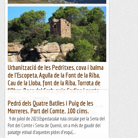
MASSÍS DEL COTIELLA: PUNTA LIERGA O
LLERGA ( 2269 m)
Vista al Massís de les...
AVUI, SEMPRE. Dècades de muntanya
Urbanització de les Pedritxes, cova i balma
de l'Escopeta, Agulla de la Font de la Riba,
Cau de la Lloba, font de la Riba, Torrota de
l'Obac, Roca del Corb, puig Codina i punta
dels Caus Cremats
Pedró dels Quatre Batlles i Puig de les
Urb. Pedritxes, cova Escopeta, Agulla Font de la Riba, Cau de
Morreres. Port del Comte. 100 cims.
la Lloba, font de la Riba, Torrota Obac, Roca Corb i Caus
9 de juliol de 2023.Espectacular ruta circular per la Serra del
CrematsWikiloc | Ruta Urb. Pedritxes, cova Escopeta,...
Port del Comte i Serra de Querol, on a més de gaudir del
Muntanya
paisatge estival d'aquestes pistes d'esquí,...