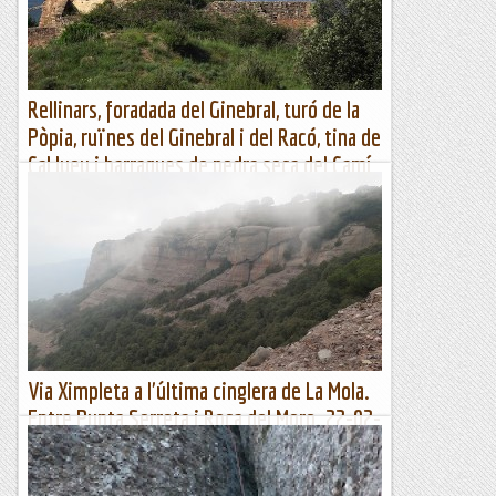
Romàntic Guerrer
Rellinars, foradada del Ginebral, turó de la
Pòpia, ruïnes del Ginebral i del Racó, tina de
Cal Jueu i barraques de pedra seca del Camí
del Manel, del Ginebral i d'en Pere Baqué
Rellinars, foradada del Ginebral, turó de la Pòpia, ruïnes del
Ginebral i del Racó, tina del Jueu i barraques de pedra seca
...
Muntanya
Via Ximpleta a l'última cinglera de La Mola.
Entre Punta Serreta i Roca del Moro. 22-02-
2023.
Aquesta part central de la darrera cinglera de La Mola és on