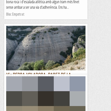
bona roca i d'escalada atlètica amb algun tram més finet
sense arribar a ser una via d'adherència. Ens ha...
Bloc Empotrat
Via PEDRA VOLADORA. PARET DE LA
BATALLA. VILAMALA.
30/08/22. Avui quedem amb el Juan Carlos que va entrant
en material, anem a la via Pedra Voladora, a la Paret de la
Batalla. Aquesta via és una de les primeres obertes per la...
Joan asín