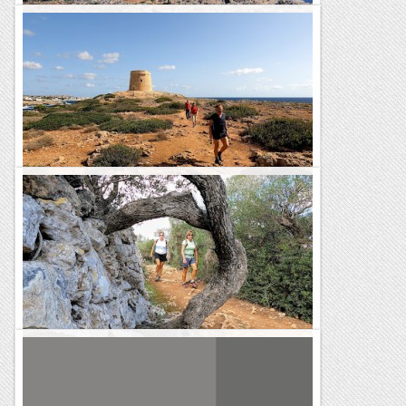
Del port de Manacor a cala Morlanda
Cala Petita una de les joies d’aquest tast del litoral
manacoríInici: Deixem el vehicle al carrer de la Punta Rasa de
Porto Cristo (Port de Manacor).(WP-01) Port de Manacor -...
Viaranys
GR223: Punta Prima - Sa Mesquida
Avui hem completat la nostra estada a Menorca amb la
cinquena i última etapa del Camí de Cavalls sud, des de
Punta Prima fins a Sa Mesquida. L'etapa prevista...
Blog de muntanya
GR223: Cala en Porter - Punta Prima
L'etapa d'avui pel Camí de Cavalls ha tingut dues parts
clarament diferenciades. La primera part era bàsicament per