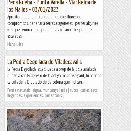
Peña Rueba - Punta Varella - Via: Reina de
los Mallos - 03/01/2023
Aprofitem que tenim un parell de dies lliures de
compromisos, per anar a terres aragoneses i per fer algunes
vies que tenim com a pendents i així farem les primeres
escalades...
Manel&Ita
La Pedra Degollada de Viladecavalls
La Pedra Degollada esta situada a prop de la pista asfaltada
que va a can Buxeres o de la antiga masia Margarit, hi ha varis
cartells de la Diputació de Barcelona que indican...
Fonts naturals, aigua, muntanya i més | rutes, curiositats,
llegendes, experiències, comentaris…