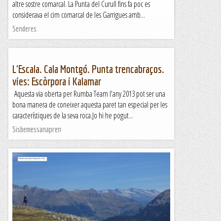
altre sostre comarcal. La Punta del Curull fins fa poc es
Les altres vies...
considerava el cim comarcal de les Garrigues amb...
Senderes
L'Escala. Cala Montgó. Punta trencabraços.
vies: Escòrpora i Kalamar
Aquesta via oberta per Rumba Team l'any 2013 pot ser una
bona manera de coneixer aquesta paret tan especial per les
característiques de la seva roca.Jo hi he pogut...
Sisbemessanapren