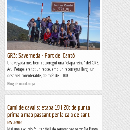
GR3: Saverneda - Port del Cantó
Una vegada més hem recorregut una "etapa reina" del GR3.
Avui l'etapa era tot un repte, amb un recorregut llarg i un
desnivell considerable, de més de 1.100...
Blog de muntanya
Camí de cavalls: etapa 19 i 20: de punta
prima a mao passant per la cala de sant
esteve
Mai una excursio fou tan fácil de separar per parts: De Punta