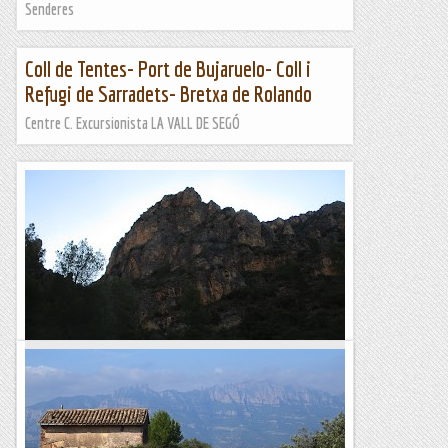
Senderes
Coll de Tentes- Port de Bujaruelo- Coll i
Refugi de Sarradets- Bretxa de Rolando
Centre C. Excursionista LA VALL DE SEGÓ
Mi Agüita Amarilla a la Punta Camarasa.
Les refrescades estivals són tant (o més) benvingudes que
l'aigua de maig, tot i que en els temps que corren no sabria
amb quina quedar-m'he. Sigui el que sigui, avui a...