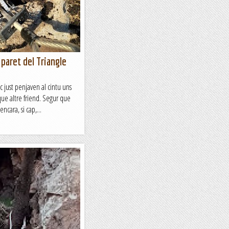
profunditat...
 paret del Triangle
c just penjaven al cintu uns
 que altre friend. Segur que
ncara, si cap,...