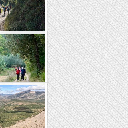
rres - Besalú
mí de gran recorregut que
a Sant Adrià de Besòs. Avui
 i hem entrat a la...
Martí Sesserres
 de gran recorregut que
a Sant Adrià. Avui hem seguit
e la petita...