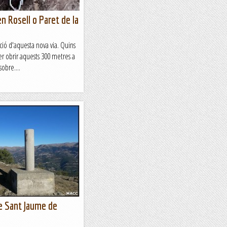
n Rosell o Paret de la
ió d'aquesta nova via. Quins
er obrir aquests 300 metres a
obre....
e Sant Jaume de