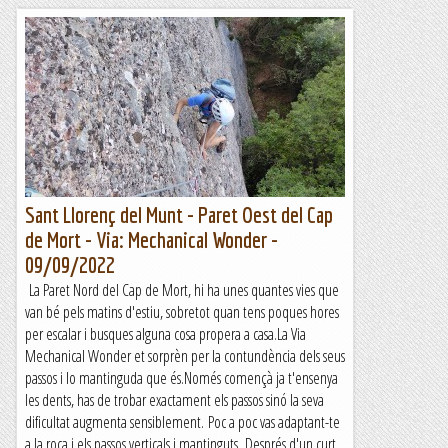
Sant Llorenç del Munt - Paret Oest del Cap
de Mort - Via: Mechanical Wonder -
09/09/2022
La Paret Nord del Cap de Mort, hi ha unes quantes vies que
van bé pels matins d'estiu, sobretot quan tens poques hores
per escalar i busques alguna cosa propera a casa.La Via
Mechanical Wonder et sorprèn per la contundència dels seus
passos i lo mantinguda que és.Només començà ja t'ensenya
les dents, has de trobar exactament els passos sinó la seva
dificultat augmenta sensiblement. Poc a poc vas adaptant-te
a la roca i els passos verticals i mantinguts. Després d'un curt