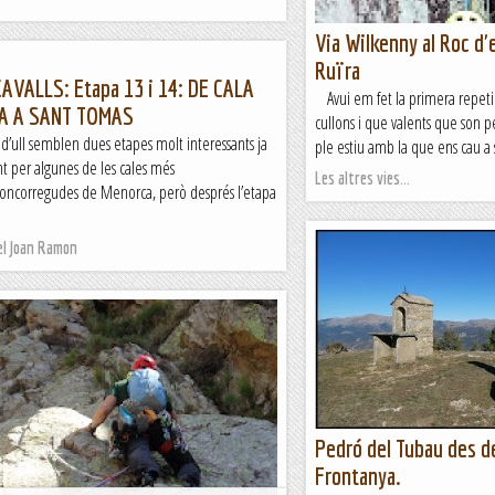
Via Wilkenny al Roc d'e
Ruïra
AVALLS: Etapa 13 i 14: DE CALA
Avui em fet la primera repetic
A A SANT TOMAS
cullons i que valents que son p
d’ull semblen dues etapes molt interessants ja
ple estiu amb la que ens cau a s
t per algunes de les cales més
Les altres vies...
ncorregudes de Menorca, però després l’etapa
el Joan Ramon
Pedró del Tubau des d
Frontanya.