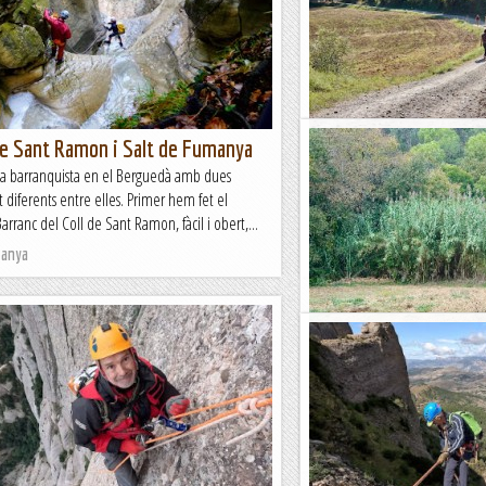
de Sant Ramon i Salt de Fumanya
GR2: Sant Martí Sesse
a barranquista en el Berguedà amb dues
Una nova etapa del GR2, el ca
lt diferents entre elles. Primer hem fet el
comença a la Jonquera i acaba 
arranc del Coll de Sant Ramon, fàcil i obert,...
hem deixat enrere l’Alt Empordà
tanya
Blog de muntanya
GR2: Terrades - Sant 
Segona etapa del GR2, el camí
comença a La Jonquera i acaba 
recorrent l'Alt Empordà sortint d
Blog de muntanya