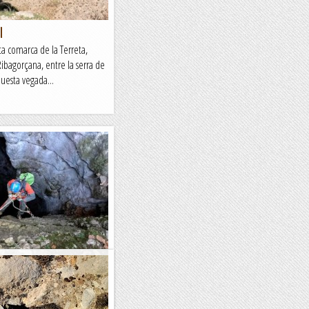
l
ita comarca de la Terreta,
Ribagorçana, entre la serra de
uesta vegada...
u) és una cavitat de poca
llaçats, situada a prop del