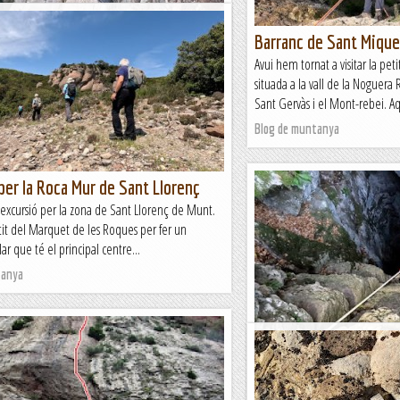
 de la Paret de l'Aeri
Barranc de Sant Mique
e volíem fer aquesta activitat tan singular:
Avui hem tornat a visitar la pet
et de l'Aeri, la vertical més gran de Montserrat.
situada a la vall de la Noguera 
an pany de paret, de més de 350...
Sant Gervàs i el Mont-rebei. Aq
tanya
Blog de muntanya
per la Roca Mur de Sant Llorenç
excursió per la zona de Sant Llorenç de Munt.
tit del Marquet de les Roques per fer un
ular que té el principal centre...
tanya
Forat de Sant Ou
El Forat de Sant Ou (o Sant Ho
complexitat, només dos pous en