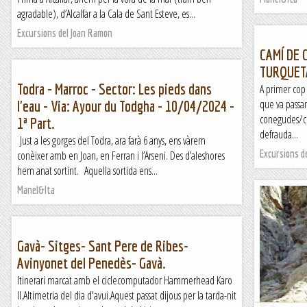
agradable), d’Alcalfar a la Cala de Sant Esteve, es...
Excursions del Joan Ramon
CAMÍ DE C
TURQUET
Todra - Marroc - Sector: Les pieds dans
A primer cop 
que va passan
l'eau - Via: Ayour du Todgha - 10/04/2024 -
conegudes/co
1ª Part.
defrauda...
Just a les gorges del Todra, ara farà 6 anys, ens vàrem
Excursions d
conèixer amb en Joan, en Ferran i l’Arseni. Des d’aleshores
hem anat sortint. Aquella sortida ens...
Manel&Ita
Gavà- Sitges- Sant Pere de Ribes-
Avinyonet del Penedès- Gavà.
Itinerari marcat amb el ciclecomputador Hammerhead Karo
II.Altimetria del dia d'avui.Aquest passat dijous per la tarda-nit