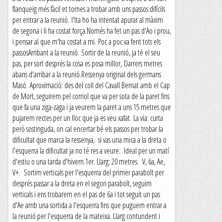
flanqueig més fàcil et tornes a trobar amb uns passos difícils
per entrar a la reunió. l'Ita ho ha intentat apurar al màxim
de segona i li ha costat força.Només ha fet un pas d'Ao i prou,
i pensar al que m'ha costat a mi. Poc a poc va fent tots els
passosArribant a la reunió. Sortir de la reunió, ja té el seu
pas, per sort després la cosa es posa millor, Darrers metres
abans d'arribar a la reunió.Ressenya original dels germans
Masó. Aproximació: des del coll del Cavall Bernat amb el Cap
de Mort, seguirem pel corriol que va per sota de la paret fins
que fa una ziga-zaga i ja veurem la paret a uns 15 metres que
pujarem rectes per un lloc que ja es veu xafat. La via: curta
però sostinguda, on cal encertar bé els passos per trobar la
dificultat que marca la ressenya, si vas una mica a la dreta o
l'esquerra la dificultat ja no té res a veure. Ideal per un matí
d'estiu o una tarda d'hivern.1er. Llarg: 20 metres. V, 6a, Ae,
V+. Sortim verticals per l'esquerra del primer parabolt per
després passar a la dreta en el segon parabolt, seguim
verticals i ens trobarem en el pas de 6a i tot seguit un pas
d'Ae amb una sortida a l'esquerra fins que puguem entrar a
la reunió per l'esquerra de la mateixa. Llarg contundent i