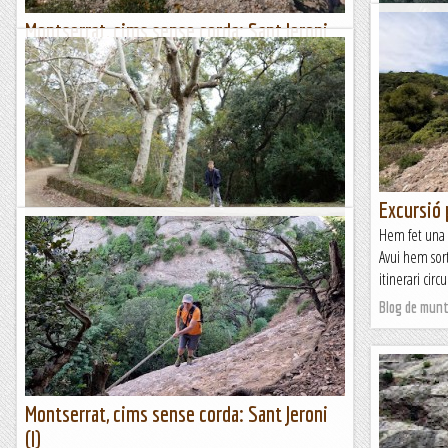
Montserrat, cims sense corda: Sant Jeroni
Els ràpels
(II)
Feia temps qu
baixar la Par
Ja fa quatre anys que es va publicar el llibre Montserrat, cims
En aquest gr
sense corda. En aquesta publicació es proposa un bon grapat
d'ascensions a roques i agulles de...
Blog de mun
Blog de muntanya
Excursió 
Escursió a Sant Ramon (Montbaig)
Hem fet una 
Avui hem sor
El Montbaig o cim de Sant Ramon, és una petita muntanya
itinerari circ
de només 292 metres d'altitud, situada al costat de Sant Boi
de Llobregat. Tot i que és una muntanya...
Blog de mun
Blog de muntanya
Montserrat, cims sense corda: Sant Jeroni
(I)