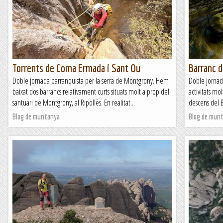
Torrents de Coma Ermada i Sant Ou
Barranc 
Doble jornada barranquista per la serra de Montgrony. Hem
Doble jornad
baixat dos barrancs relativament curts situats molt a prop del
activitats mo
santuari de Montgrony, al Ripollès. En realitat...
descens del B
Blog de muntanya
Blog de mun