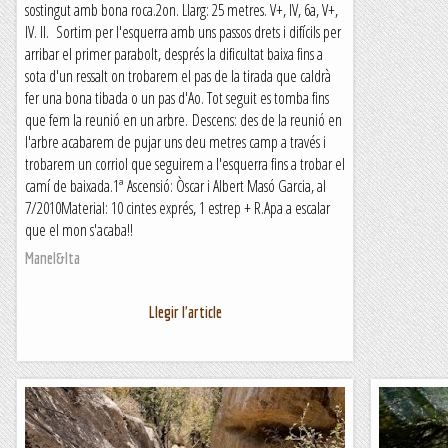
sostingut amb bona roca.2on. Llarg: 25 metres. V+, IV, 6a, V+,
IV. II. Sortim per l'esquerra amb uns passos drets i difícils per
arribar el primer parabolt, després la dificultat baixa fins a
sota d'un ressalt on trobarem el pas de la tirada que caldrà
fer una bona tibada o un pas d'Ao. Tot seguit es tomba fins
que fem la reunió en un arbre. Descens: des de la reunió en
l'arbre acabarem de pujar uns deu metres camp a través i
trobarem un corriol que seguirem a l'esquerra fins a trobar el
camí de baixada.1ª Ascensió: Òscar i Albert Masó Garcia, al
7/2010Material: 10 cintes exprés, 1 estrep + R.Apa a escalar
que el mon s'acaba!!
Manel&Ita
Llegir l'article