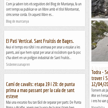
Com ja saben tots els seguidors del Blog de Muntanya, fa un
cert temps va publicar-se un llibre amb el títol Montserrat,
cims sense corda. En aquest llibre es...
Blog de muntanya
Sobaos Pa
Ens ha fet g
canto,més gra
El Pati Vertical. Sant Fruitós de Bages.
Homogènia en
Avui el temps era rúfol i no animava per anar a escalar a les
Bloc Empotra
parets, així que hem optat per anar al rocòdrom que fa poc
s'ha obert en un polígon industrial de Sant Fruitós...
Sisbemessanapren
A la pare
Todra - S
***M'expliqu
trover i 
roca el van fe
Camí de cavalls: etapa 19 i 20: de punta
12/04/202
contraris al r
prima a mao passant per la cala de sant
Tornem als Ja
Roca i neu
Ahir en Ferra
esteve
i ens ho van 
Mai una excursio fou tan fácil de separar per parts: De Punta
Prima a Alcalfar, anem per la vora de la mar (tram ben
Manel&Ita