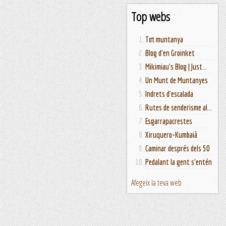
Top webs
Tot muntanya
Blog d'en Groinket
Mikimiau's Blog | Just...
Un Munt de Muntanyes
Indrets d'escalada
Rutes de senderisme al...
Esgarrapacrestes
Xiruquero-Kumbaià
Caminar després dels 50
Pedalant la gent s'entén
Afegeix la teva web