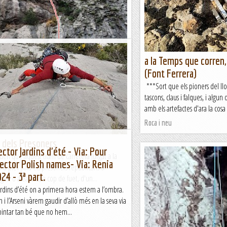
Santuari de Montgrony. Té una 
Blog de muntanya
siegos a la Paret d'Escales.
a la Temps que corren,
audir molt,escalada plaquera on sempre hi ha
(Font Ferrera)
n o més petit però mai et deixa tirat!.
***Sort que els pioners del llo
 el seu grau,sostinguda i amb algun tram de...
tascons, claus i falques, i algun
t
amb els artefactes d'ara la cosa e
Roca i neu
t dels Presoners
ector Jardins d'été - Via: Pour
en que aquest tram de carretera furgat a la
Sector Polish names- Via: Renia
r a pic i pala els presoners republicans o
4 - 3ª part.
ègim o aleatoris, a cop de fuet, d'un...
rdins d’été on a primera hora estem a l’ombra.
n i l’Arseni vàrem gaudir d’allò més en la seva via
pintar tan bé que no hem...