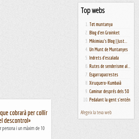
Top webs
Tot muntanya
Blog d'en Groinket
Mikimiau's Blog | Just...
Un Munt de Muntanyes
Indrets d'escalada
Rutes de senderisme al...
Esgarrapacrestes
Xiruquero-Kumbaià
Caminar després dels 50
Pedalant la gent s'entén
 que cobrarà per collir
Afegeix la teva web
el descontrol»
per persona i un màxim de 10