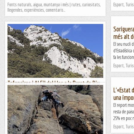
Fonts naturals, aigua, muntanya i més | rutes, curiositats,
Esport, Turi
llegendes, experiències, comentaris…
Soriguera
més alt d
El seu nucli 
d'Estadístic
fa les funcion
Esport, Turi
Tofonaires i Al Fil del Lloc a la Paret de Riu
L'«Estat 
Lacó.
una impor
Dia esplèndid, lluminós i temperatura super bona, llàstima
que les obligacions no m'hagin deixat gaudir-lo en la seva
El report mo
totalitat. He anat a fer un parell de vietes a la paret...
resta de païs
25% en poc m
Romàntic Guerrer
Esport, Turi