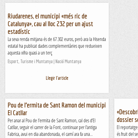
Riudarenes, el municipi «més ric de
Catalunya», cau al lloc 232 per un ajust
estadístic
La seva renda mitjana és de 67.302 euros, però ara la Hisenda
estatal ha publicat dades complementàries que redueixen
aquesta xifra quasi a un terç
Esport, Turisme i Muntanya | Nació Muntanya
Llegir l'article
Pou de l’ermita de Sant Ramon del municipi
«Descobri
El Catllar
dossier s
Per anar al Pou de l’ermita de Sant Ramon, cal des d’El
Catllar, seguir el carrer de la Font, continuar per l’antiga
El reportatge
Fabrica, avui en dia abandonada, el camí ara fa una...
és fruit del 