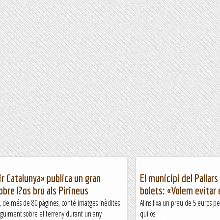
r Catalunya» publica un gran
El municipi del Pallars
obre l?os bru als Pirineus
bolets: «Volem evitar 
, de més de 80 pàgines, conté imatges inèdites i
Alins fixa un preu de 5 euros 
seguiment sobre el terreny durant un any
quilos