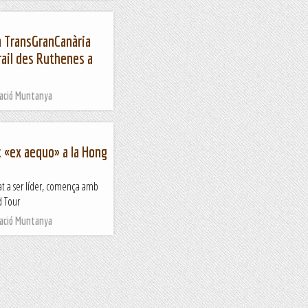
a TransGranCanària
rail des Ruthenes a
Nació Muntanya
oc «ex aequo» a la Hong
bat a ser líder, comença amb
d Tour
Nació Muntanya