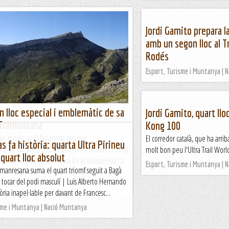
Jordi Gamito prepara l
amb un segon lloc al T
Rodés
Esport, Turisme i Muntanya | 
un lloc especial i emblemàtic de sa
Jordi Gamito, quart ll
 Tramuntana
Kong 100
el massís del Massanella des del
El corredor català, que ha arri
as fa història: quarta Ultra Pirineu
ica de Gabriel Pomar Esteva)Feia bastants d'anys
molt bon peu l'Ultra Trail Worl
 quart lloc absolut
Mateu parlava de fer un frit al Massanella i a
Esport, Turisme i Muntanya | 
 manresana suma el quart triomf seguit a Bagà
 tocar del podi masculí | Luis Alberto Hernando
òria inapel·lable per davant de Francesc...
sme i Muntanya | Nació Muntanya