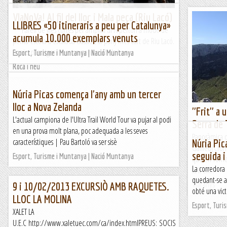
VIaNoVa! Al fil del lloc i Mala peça (Riu Lacó)
LLIBRES «50 itineraris a peu per Catalunya»
***Parell de vies curtes per ampliar al repertori a mode de
acumula 10.000 exemplars venuts
petita escola d'escalada clàssica, al pany més curt de Riu Lacó.
Bonics passatges i roca en general de la ben...
Esport, Turisme i Muntanya | Nació Muntanya
Roca i neu
Núria Picas comença l'any amb un tercer
lloc a Nova Zelanda
"Frit" a 
L'actual campiona de l'Ultra Trail World Tour va pujar al podi
Serra de
en una prova molt plana, poc adequada a les seves
Panoràmica d
característiques | Pau Bartoló va ser sisè
Núria Pic
Galileu(Cròn
seguida i
Esport, Turisme i Muntanya | Nació Muntanya
que en Tomeu 
La corredora
la fi en...
quedant-se a
9 i 10/02/2013 EXCURSIÒ AMB RAQUETES.
Viaranys
obté una vict
LLOC LA MOLINA
Esport, Turi
XALET LA
U.E.C http://www.xaletuec.com/ca/index.htmlPREUS: SOCIS