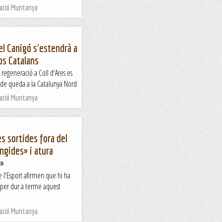
Nació Muntanya
el Canigó s'estendrà a
os Catalans
a regeneració a Coll d'Ares es
c de queda a la Catalunya Nord
Nació Muntanya
es sortides fora del
ngides» i atura
r»
e l'Esport afirmen que hi ha
per dur a terme aquest
Nació Muntanya