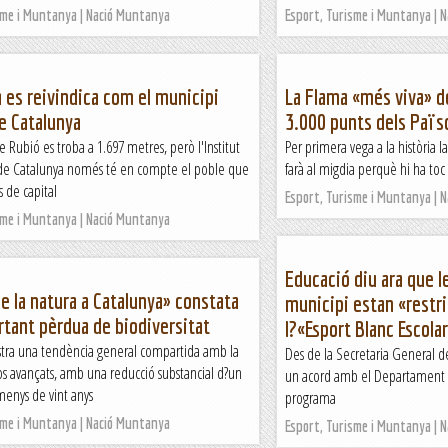
sme i Muntanya | Nació Muntanya
Esport, Turisme i Muntanya | 
 es reivindica com el municipi
La Flama «més viva» d
e Catalunya
3.000 punts dels Païs
de Rubió es troba a 1.697 metres, però l'Institut
Per primera vega a la història l
a de Catalunya només té en compte el poble que
farà al migdia perquè hi ha to
s de capital
Esport, Turisme i Muntanya | 
sme i Muntanya | Nació Muntanya
Educació diu ara que l
de la natura a Catalunya» constata
municipi estan «restri
tant pèrdua de biodiversitat
l?«Esport Blanc Escola
stra una tendència general compartida amb la
Des de la Secretaria General d
os avançats, amb una reducció substancial d?un
un acord amb el Departament 
enys de vint anys
programa
sme i Muntanya | Nació Muntanya
Esport, Turisme i Muntanya | 