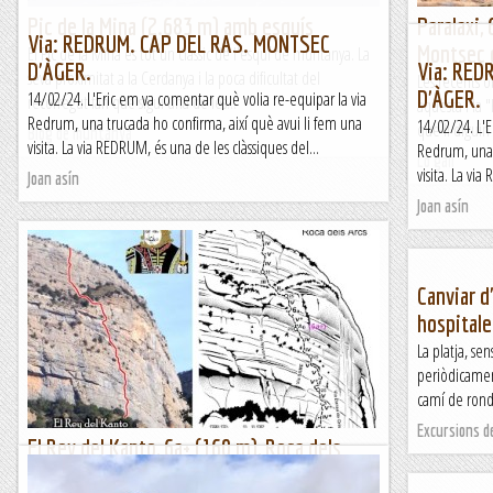
Pic de la Mina (2.683 m) amb esquís
Paralaxi,
Via: REDRUM. CAP DEL RAS. MONTSEC
Montsec 
El Pic de la Mina és tot un clàssic de l'esquí de muntanya. La
D'ÀGER.
Via: RED
seva proximitat a la Cerdanya i la poca dificultat del
Les recents o
D'ÀGER.
14/02/24. L'Eric em va comentar què volia re-equipar la via
recorregut fan que sigui una de les...
aquesta i la 
Redrum, una trucada ho confirma, així què avui li fem una
14/02/24. L'E
que li diguin
Blog de muntanya
visita. La via REDRUM, és una de les clàssiques del...
Redrum, una 
Lo gall
visita. La via
Joan asín
Joan asín
Canviar d'
hospitale
La platja, se
periòdicament
camí de ronda
Excursions d
El Rey del Kanto, 6a+ (160 m), Roca dels
Arcs, Montsec de Rúbies