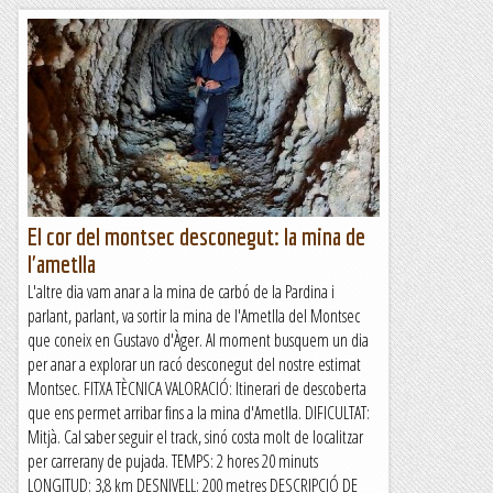
El cor del montsec desconegut: la mina de
l'ametlla
L'altre dia vam anar a la mina de carbó de la Pardina i
parlant, parlant, va sortir la mina de l'Ametlla del Montsec
que coneix en Gustavo d'Àger. Al moment busquem un dia
per anar a explorar un racó desconegut del nostre estimat
Montsec. FITXA TÈCNICA VALORACIÓ: Itinerari de descoberta
que ens permet arribar fins a la mina d'Ametlla. DIFICULTAT:
Mitjà. Cal saber seguir el track, sinó costa molt de localitzar
per carrerany de pujada. TEMPS: 2 hores 20 minuts
LONGITUD: 3,8 km DESNIVELL: 200 metres DESCRIPCIÓ DE