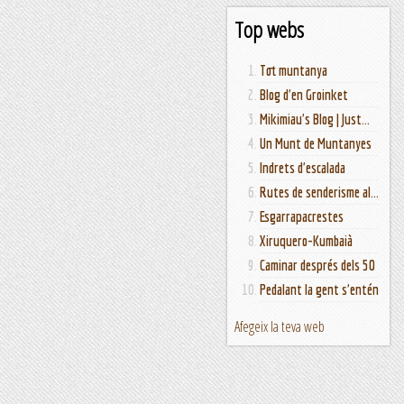
Top webs
Tot muntanya
Blog d'en Groinket
Mikimiau's Blog | Just...
Un Munt de Muntanyes
Indrets d'escalada
Rutes de senderisme al...
Esgarrapacrestes
Xiruquero-Kumbaià
Caminar després dels 50
Pedalant la gent s'entén
Afegeix la teva web