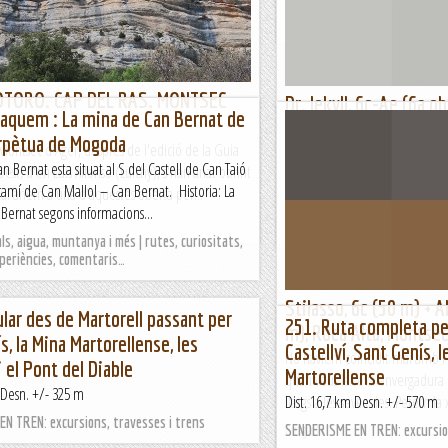
Lo gall
TOTORO. CAP DEL RAS. MONTSEC
Dr. Jekyll, 6c-Ae (6a o
aquem : La mina de Can Bernat de
Sant Miquel, Montsec 
rpètua de Mogoda
Montsec d'Àger, després de l'edició de la Guia
Compartir, donar, és una de les
n Bernat esta situat al S del Castell de Can Taió
st, d'en Luis Alfonso (Luichy), s'han anat obrint
per a algú. Ho saben bé tots a
 camí de Can Mallol – Can Bernat. Historia: La
vui anem a una d'aquestes oberta per...
seu temps a ajudar segments que
Bernat segons informacions...
Lo gall
s, aigua, muntanya i més | rutes, curiositats,
xperiències, comentaris…
Stilasso, 6c (50 m) + A
ular des de Martorell passant per
251. Ruta completa per
m), Roca Alta, Montse
s, la Mina Martorellense, les
Castellví, Sant Genís, l
No havíem coincidit mai amb l'E
i el Pont del Diable
Martorellense
quan veus la seva envergadura 
 Desn. +/- 325 m
llargs a les seves vies. Petem la
Dist. 16,7 km Desn. +/- 570 m
N TREN: excursions, travesses i trens
Lo gall
SENDERISME EN TREN: excursion