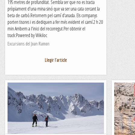
195 metres de profunditat. Sembla ser que no es tracta
pròpiament d'una mina sinó que va ser una cata cercant la
beta de carbó.Retornem pel camí d'anada. Els companys
porten tisores i es dediquen a fer més evident el camí.2 h 20
min Arribem a l'inici del recorregut.Per obtenir el
track:Powered by Wikiloc
Excursions del Joan Ramon
Llegir l'article