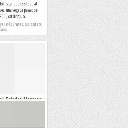
olins cal que us situeu al
ques, una vegada passat pel
CC., cal dirigiu a...
a i més | rutes, curiositats,
taris…
 m), Peladet, Montsec
laques difícils de la paret i és,
senzilles de pujar la paret.
a,...