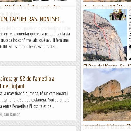
 6a/A0 (165 m), Roca dels Arcs,
Paralaxi, 6a/A0 (165 m)
de Rúbies
Montsec de Rúbies
RUM. CAP DEL RAS. MONTSEC
bertures a la zona, amb segell Ballart, com
Les recents obertures a la zona
"Rey del Canto", pateixen d'overbooking. I si no
aquesta i la "Rey del Canto", p
ric em va comentar què volia re-equipar la via
 a Pepe i a Jesús que el darrer cap de...
que li diguin a Pepe i a Jesús q
trucada ho confirma, així què avui li fem una
Lo gall
 REDRUM, és una de les clàssiques del...
El Rey del Kanto, 6a+ 
Arcs, Montsec de Rúbi
aires: gr-92 de l'ametlla a
Recent obertura de Nandi Salas
t de l'infant
fàcil de definir: escalada molt b
nse la massificació humana, té un cert encant i
directa i, ohhh sorpresa, per ser
 cal fer una sortida costanera. Avui aprofito el
Lo gall
 entre l'Ametlla a l'Hospitalet de...
el Joan Ramon
Jovencitas Viciosas, 6