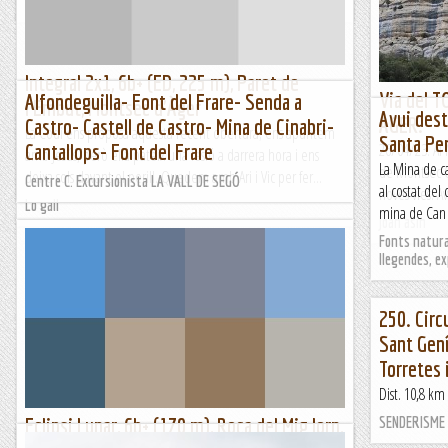
Lo gall
Integral 2x1, 6b+ (ED, 225 m), Paret de
Via del 
Alfondeguilla- Font del Frare- Senda a
l'Embut, Montsec d'Àger
Avui dest
ÀGER.
Castro- Castell de Castro- Mina de Cinabri-
La Codi ens proposa aquesta recent obertura; ens apuntem
Santa Pe
Cantallops- Font del Frare
26/04/23. Al 
amb Jesús, però ella pateix una lesió a darrera hora i ens
La Mina de ca
de Montsec Oe
deixa sols davant el perill. Quedem amb Ari i Vic per fer...
Centre C. Excursionista LA VALL DE SEGÓ
al costat del
noves vies. A
Lo gall
mina de Can 
Joan asín
Fonts natural
llegendes, e
250. Circ
Sant Gení
Torretes 
Dist. 10,8 km
Eclipsi Lunar, 6b+ (170 m), Roca del Mig Jorn,
SENDERISME E