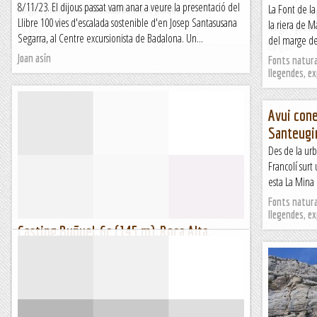
8/11/23. El dijous passat vam anar a veure la presentació del
llargs. I preveient una escalada sobre plaques...
La Font de la
entren unes p
Llibre 100 vies d'escalada sostenible d'en Josep Santasusana
la riera de M
llargs. I pre
Lo gall
Segarra, al Centre excursionista de Badalona. Un...
del marge de 
Lo gall
Joan asín
Fonts natural
llegendes, e
Avui cone
Santeugin
Des de la urb
Francolí surt
esta La Mina 
Fonts natural
llegendes, e
Casting Buñuel, 6c (145 m), Roca Alta,
Montsec de Rübies
Tremenda via de l'Emili i en "Piju" que ja té més de 20 anys
(la via, ells també) i encara no havíem gosat atansar-nos-hi.
Molt bona en tot el seu recorregut, atlètica,...