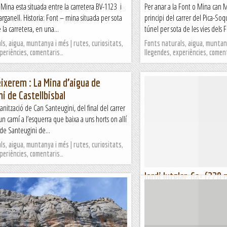
 Mina esta situada entre la carretera BV-1123 i
Per anar a la Font o Mina can M
etites cagaleres. Molt poc "brillo" veiem en els
arganell. Historia: Font – mina situada per sota
principi del carrer del Pica-So
veient una escalada sobre plaques...
la carretera, en una...
túnel per sota de les vies dels FF
s, aigua, muntanya i més | rutes, curiositats,
Fonts naturals, aigua, muntany
xperiències, comentaris…
llegendes, experiències, comen
ixerem : La Mina d’aigua de
i de Castellbisbal
anització de Can Santeugini, del final del carrer
 un camí a l’esquerra que baixa a uns horts on allí
de Santeugini de...
s, aigua, muntanya i més | rutes, curiositats,
xperiències, comentaris…
Jordi Jutglar, 6a+ (220
de Rúbies
Aquesta via trenca la tònica de p
potser, una de les maneres més 
Excel·lent via, de buscar-se la vid