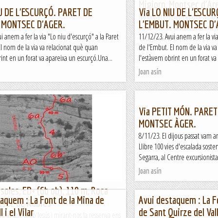
Migjorn, Montsec d'Ar
IU DE L'ESCURÇÓ. PARET DE
Via LO NIU DE L'ESCU
No fa gaire, fèiem el cafè amb M
 MONTSEC D'AGER.
L'EMBUT. MONTSEC D'
casualitats de la vida, avui ens
i anem a fer la via "Lo niu d'escurçó" a la Paret
11/12/23. Avui anem a fer la via
Com Jesús ha d'entrenar pel Pa
l nom de la via va relacionat què quan
de l'Embut. El nom de la via v
Lo gall
int en un forat va apareixa un escurçó.Una...
l'estàvem obrint en un forat va
Joan asín
Via PETIT MÓN. PARET
MONTSEC ÀGER.
8/11/23. El dijous passat vam a
Llibre 100 vies d'escalada sost
Segarra, al Centre excursionist
Joan asín
soles, ED+ (6b ob), 110 m, Roca
aquem : La Font de la Mina de
Avui destaquem : La F
tsec de Rúbies
 i el Vilar
de Sant Quirze del Val
nt el cafè amb Jesús i mirant-nos la ressenya ens