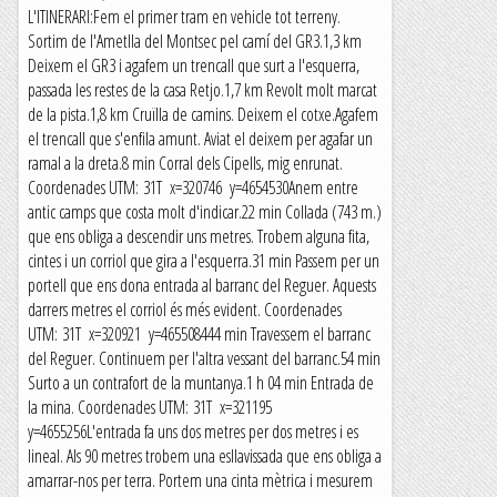
L'ITINERARI:Fem el primer tram en vehicle tot terreny.
Sortim de l'Ametlla del Montsec pel camí del GR3.1,3 km
Deixem el GR3 i agafem un trencall que surt a l'esquerra,
passada les restes de la casa Retjo.1,7 km Revolt molt marcat
de la pista.1,8 km Cruïlla de camins. Deixem el cotxe.Agafem
el trencall que s'enfila amunt. Aviat el deixem per agafar un
ramal a la dreta.8 min Corral dels Cipells, mig enrunat.
Coordenades UTM: 31T x=320746 y=4654530Anem entre
antic camps que costa molt d'indicar.22 min Collada (743 m.)
que ens obliga a descendir uns metres. Trobem alguna fita,
cintes i un corriol que gira a l'esquerra.31 min Passem per un
portell que ens dona entrada al barranc del Reguer. Aquests
darrers metres el corriol és més evident. Coordenades
UTM: 31T x=320921 y=465508444 min Travessem el barranc
del Reguer. Continuem per l'altra vessant del barranc.54 min
Surto a un contrafort de la muntanya.1 h 04 min Entrada de
la mina. Coordenades UTM: 31T x=321195
y=4655256L'entrada fa uns dos metres per dos metres i es
lineal. Als 90 metres trobem una esllavissada que ens obliga a
amarrar-nos per terra. Portem una cinta mètrica i mesurem