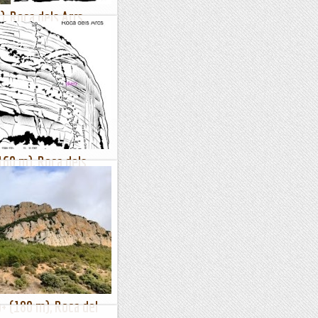
, Roca dels Arcs,
, amb segell Ballart, com
ateixen d'overbooking. I si no
ue el darrer cap de...
(160 m), Roca dels
es
 i Armand Ballart que resulta
onica, agradable, gens difícil,
 de qui és, molt...
b+ (180 m), Roca del