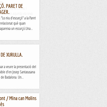
es
RÇÓ. PARET DE
aira i Pep al Cirera, i
AGER.
 trobem en aquesta via seva.
 "Lo niu d'escurçó" a la Paret
kistan, aproximem tota la...
a relacionat què quan
 apareixa un escurçó.Una...
 DE XURULLA.
nar a veure la presentació del
enible d'en Josep Santasusana
a de Badalona. Un...
ont / Mina can Molins
lès