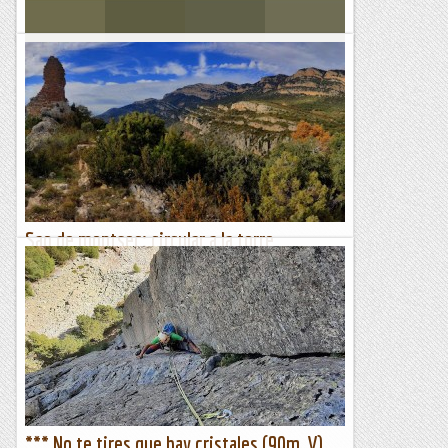
Els Visas
Per Camins i Topans de La Torre Lluvià
&nb...
Kimisades
Sao de montsec: circular a la torre
d'escumo
Quan vaig descobrir el camí de Terradets a l'Ametlla del
Montsec em vaig quedar amb el desig de poder descubrir el
camí que pujava a la torre d'Escumó que també havia...
Excursions del Joan Ramon
*** No te tires que hay cristales (90m, V),