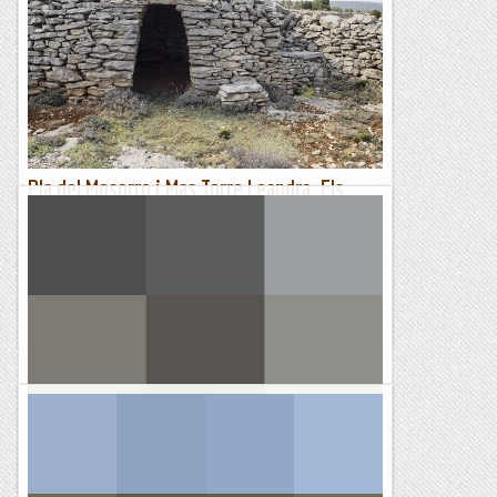
Descripció de la ruta; itinerari que assoleix el cim del Cogulló
de Cal Torre (882 metres), un cim inclòs en la llista dels 100
cims de la FEEC. La ruta ressegueix el sender...
Esgarrapacrestes
Pla del Mosorro i Mas Torre Leandra. Els
Ports.
25 de març de 2023Aprofitant la visita a la zona per fer la
ruta del Picaio i les Coves del Forcall em reservo la tarda per
complementar-la amb la visita a una altra zona...
Senderes
Tastant el sector de la torre de guaita
DIMECRES, 08 DE MARÇ DE 2023Per aquest dimecres he
quedat de sortir amb el Lluis i tot i que ja vaig baixar a
Rasquera el dissabte passat, ell te ganes de coneixer la...