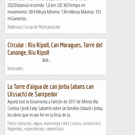
2022Distancia recorrida: 1,6 km (02:36)Tiempo en
movimiento: 00:41Altura Mínima: 134 mAltura Máxima: 333
mGanancia...
Doblevuit | Grup de Muntanyisme
Circular : Riu Ripoll, Can Moragues, Torre del
Canonge, Riu Ripoll
&nb...
Kimisades
La Torre d’aigua de can Jorba (abans can
Llissach) de Santpedor
Aquest text es fonamenta a l’article de 2017 de Mireia Vila
Cortina i Jordi Falip Sabartés sobre las famílies Llissach i Jorba,
les obres que es van fer en la finca de la...
Fonts naturals, aigua, muntanya i més | rutes, curiositats,
llegendes, experiències, comentaris…