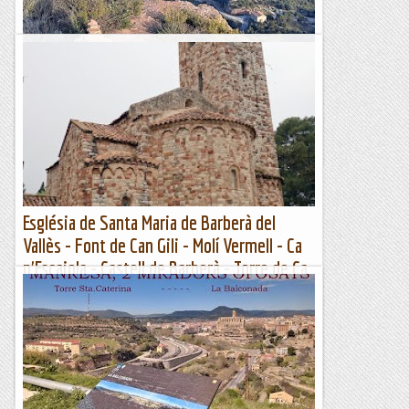
GRIMPADA a LA TORRE ALTA
&nb...
Kimisades
Església de Santa Maria de Barberà del
Vallès - Font de Can Gili - Molí Vermell - Ca
n'Escaiola - Castell de Barberà - Torre de Ca
n'Altimira - Barberà del Vallès (161 m)
Divendres 30 d’abril de 2021Hora de sortida: Vuit del matí.
Ubicació: Comarca del Vallès Occidental. Temps aproximat: 3
h 30 min (10,4 km) Desnivell: 205...
Maifemcim.cat