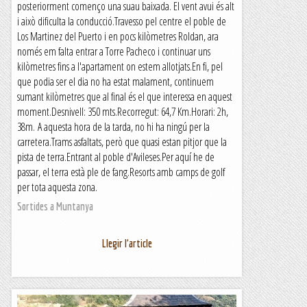
posteriorment començo una suau baixada. El vent avui és alt
i això dificulta la conducció.Travesso pel centre el poble de
Los Martinez del Puerto i en pocs kilòmetres Roldan, ara
només em falta entrar a Torre Pacheco i continuar uns
kilòmetres fins a l'apartament on estem allotjats.En fi, pel
que podia ser el dia no ha estat malament, continuem
sumant kilòmetres que al final és el que interessa en aquest
moment.Desnivell: 350 mts.Recorregut: 64,7 Km.Horari: 2h,
38m. A aquesta hora de la tarda, no hi ha ningú per la
carretera.Trams asfaltats, però que quasi estan pitjor que la
pista de terra.Entrant al poble d'Avileses.Per aquí he de
passar, el terra està ple de fang.Resorts amb camps de golf
per tota aquesta zona.
Sortides a Muntanya
Llegir l'article