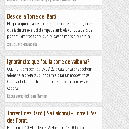
Des de la Torre del Baró
Els qui visquin a la costa central, com és el meu cas, caldrà
que facin un exercici d'empatia amb els conciutadans de
ponent i d'altres zones que es passen molts dies sota la...
Xiruquero-Kumbaià
Ignorància: que fou la torre de valbona?
Quan entrem per l'autovia A-22 a Catalunya ens podrem
adonar a la dreta (sud) podem albirar un modest tossal.
Coronant el cim hi ha un edifici estrany. La torre estava
coberta...
Excursions del Joan Ramon
Torrent des Racó ( Sa Calobra) – Torre i Pas
des Forat.
Hora Inicio: 10:34 19 feb. 2022Hora Fin: 13:10 19 feb.