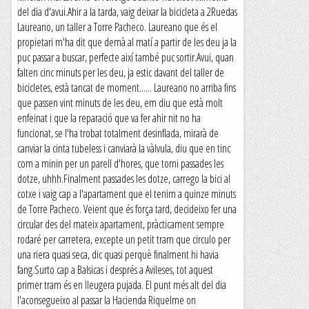
del dia d'avui.Ahir a la tarda, vaig deixar la bicicleta a 2Ruedas
Laureano, un taller a Torre Pacheco. Laureano que és el
propietari m'ha dit que demà al matí a partir de les deu ja la
puc passar a buscar, perfecte així també puc sortir.Avui, quan
falten cinc minuts per les deu, ja estic davant del taller de
bicicletes, està tancat de moment...... Laureano no arriba fins
que passen vint minuts de les deu, em diu que està molt
enfeinat i que la reparació que va fer ahir nit no ha
funcionat, se l'ha trobat totalment desinflada, mirarà de
canviar la cinta tubeless i canviarà la vàlvula, diu que en tinc
com a minin per un parell d'hores, que torni passades les
dotze, uhhh.Finalment passades les dotze, carrego la bici al
cotxe i vaig cap a l'apartament que el tenim a quinze minuts
de Torre Pacheco. Veient que és força tard, decideixo fer una
circular des del mateix apartament, pràcticament sempre
rodaré per carretera, excepte un petit tram que circulo per
una riera quasi seca, dic quasi perquè finalment hi havia
fang.Surto cap a Balsicas i després a Avileses, tot aquest
primer tram és en lleugera pujada. El punt més alt del dia
l'aconsegueixo al passar la Hacienda Riquelme on