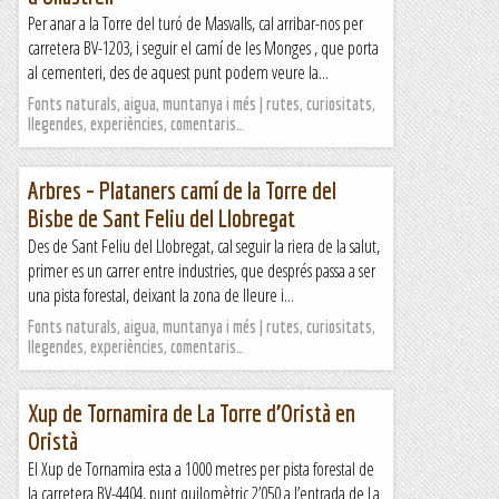
Per anar a la Torre del turó de Masvalls, cal arribar-nos per
carretera BV-1203, i seguir el camí de les Monges , que porta
al cementeri, des de aquest punt podem veure la...
Fonts naturals, aigua, muntanya i més | rutes, curiositats,
llegendes, experiències, comentaris…
Arbres – Plataners camí de la Torre del
Bisbe de Sant Feliu del Llobregat
Des de Sant Feliu del Llobregat, cal seguir la riera de la salut,
primer es un carrer entre industries, que després passa a ser
una pista forestal, deixant la zona de lleure i...
Fonts naturals, aigua, muntanya i més | rutes, curiositats,
llegendes, experiències, comentaris…
Xup de Tornamira de La Torre d’Oristà en
Oristà
El Xup de Tornamira esta a 1000 metres per pista forestal de
la carretera BV-4404, punt quilomètric 2’050 a l’entrada de La