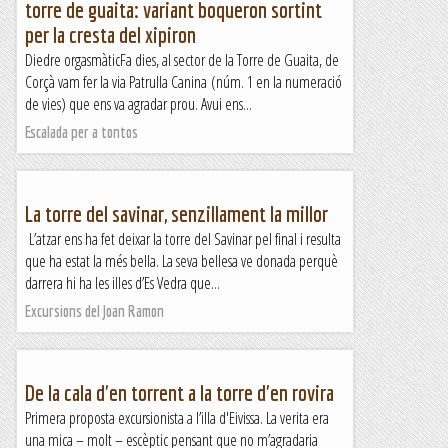
torre de guaita: variant boqueron sortint
per la cresta del xipiron
Diedre orgasmàticFa dies, al sector de la Torre de Guaita, de
Corçà vam fer la via Patrulla Canina (núm. 1 en la numeració
de vies) que ens va agradar prou. Avui ens...
Escalada per a tontos
La torre del savinar, senzillament la millor
L’atzar ens ha fet deixar la torre del Savinar pel final i resulta
que ha estat la més bella. La seva bellesa ve donada perquè
darrera hi ha les illes d’Es Vedra que...
Excursions del Joan Ramon
De la cala d'en torrent a la torre d'en rovira
Primera proposta excursionista a l’illa d'Eivissa. La verita era
una mica – molt – escèptic pensant que no m’agradaria