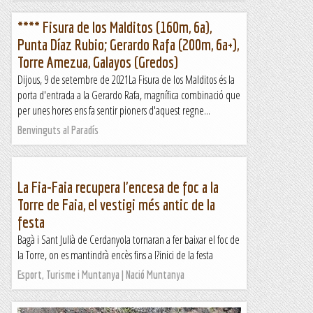
**** Fisura de los Malditos (160m, 6a),
Punta Díaz Rubio; Gerardo Rafa (200m, 6a+),
Torre Amezua, Galayos (Gredos)
Dijous, 9 de setembre de 2021La Fisura de los Malditos és la
porta d'entrada a la Gerardo Rafa, magnífica combinació que
per unes hores ens fa sentir pioners d'aquest regne...
Benvinguts al Paradís
La Fia-Faia recupera l'encesa de foc a la
Torre de Faia, el vestigi més antic de la
festa
Bagà i Sant Julià de Cerdanyola tornaran a fer baixar el foc de
la Torre, on es mantindrà encès fins a l?inici de la festa
Esport, Turisme i Muntanya | Nació Muntanya