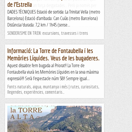
de l’Estrella
sovint les vies estan força desgastades... Però ja només per
passejar entre el seu laberint de torres de roca val...
DADES TÈCNIQUES Estació de sortida: La Trinitat Vella (metro
Barcelona) Estació d’arribada: Can Cuiàs (metro Barcelona)
Muntanyenc
Distància/durada: 7,2 km / 1h45 (sense...
SENDERISME EN TREN: excursions, travesses i trens
Informació: La Torre de Fontaubella i les
Memòries Líquides. Veus de les bugaderes.
Aquest dissabte fem bugada al Priorat!! La Torre de
Fontaubella viurà les Memòries Líquides en la seva màxima
expressió!!! Serà l’espectacle núm 58!! Sempre igual...
Fonts naturals, aigua, muntanya i més | rutes, curiositats,
llegendes, experiències, comentaris…