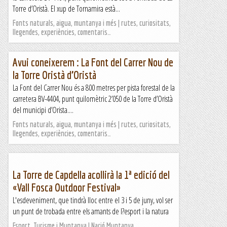
Torre d’Oristà. El xup de Tornamira està...
Fonts naturals, aigua, muntanya i més | rutes, curiositats,
llegendes, experiències, comentaris…
Avui coneixerem : La Font del Carrer Nou de
la Torre Oristà d’Oristà
La Font del Carrer Nou és a 800 metres per pista forestal de la
carretera BV-4404, punt quilomètric 2’050 de la Torre d’Oristà
del municipi d’Orista....
Fonts naturals, aigua, muntanya i més | rutes, curiositats,
llegendes, experiències, comentaris…
La Torre de Capdella acollirà la 1ª edició del
«Vall Fosca Outdoor Festival»
L'esdeveniment, que tindrà lloc entre el 3 i 5 de juny, vol ser
un punt de trobada entre els amants de l?esport i la natura
Esport, Turisme i Muntanya | Nació Muntanya