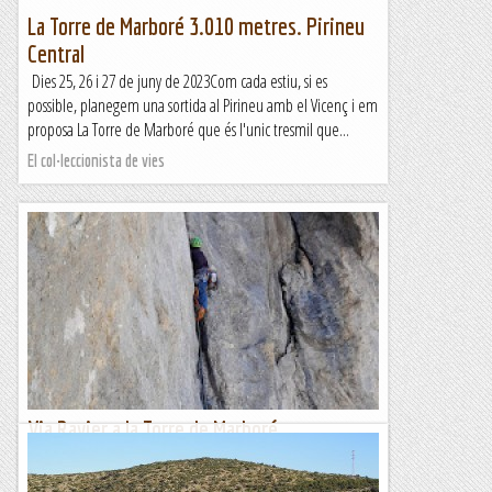
La Torre de Marboré 3.010 metres. Pirineu
Central
Dies 25, 26 i 27 de juny de 2023Com cada estiu, si es
possible, planegem una sortida al Pirineu amb el Vicenç i em
proposa La Torre de Marboré que és l'unic tresmil que...
El col·leccionista de vies
Via Ravier a la Torre de Marboré.
Quin bon ull ( o cop de sort ) en Ravier i companyia per
trobar el camí en una paret aparenment