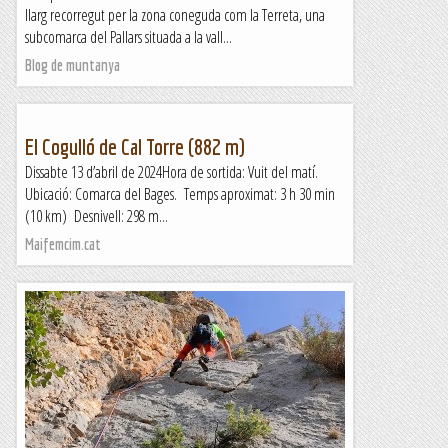
llarg recorregut per la zona coneguda com la Terreta, una
subcomarca del Pallars situada a la vall...
Blog de muntanya
El Cogulló de Cal Torre (882 m)
Dissabte 13 d’abril de 2024Hora de sortida: Vuit del matí.
Ubicació: Comarca del Bages. Temps aproximat: 3 h 30 min
(10 km) Desnivell: 298 m...
Maifemcim.cat