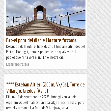
Btt-el pont del diable i la torre fossada.
Descripció de la ruta; el track descriu l'itinerari sortint des del
Prat de Llobregat, però es pot fer des de qualsevol dels
pobles que hi ha vora el riu. En el nostre cas...
Esgarrapacrestes
**** Esteban Altieri (205m, V+/6a), Torre de
Villarejo, Gredos (Àvila)
Dilluns, 11 de setembre de 2023Submergits en la boira
esperem. Aquest matí és l'únic paisatge al nostre abast, però
rere el seu mantell la Torre de Villarejo aguarda....