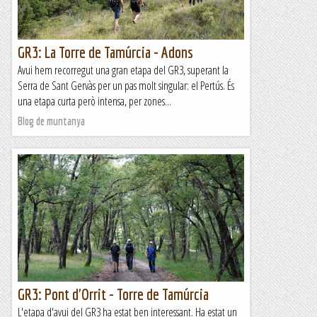
GR3: La Torre de Tamúrcia - Adons
Avui hem recorregut una gran etapa del GR3, superant la
Serra de Sant Gervàs per un pas molt singular: el Pertús. És
una etapa curta però intensa, per zones...
Blog de muntanya
GR3: Pont d'Orrit - Torre de Tamúrcia
L'etapa d'avui del GR3 ha estat ben interessant. Ha estat un