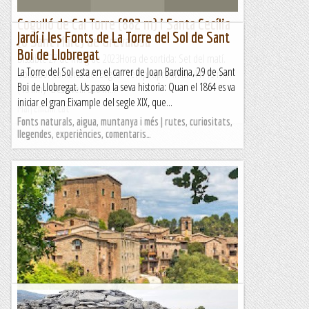
Cogulló de Cal Torre (882 m) i Santa Cecília
Jardí i les Fonts de La Torre del Sol de Sant
(o Sant Marc) de Grevalosa
Boi de Llobregat
Dissabte 27 de maig de 2023Hora de sortida: Set del matí.
La Torre del Sol esta en el carrer de Joan Bardina, 29 de Sant
Ubicació: Comarca del Bages. Temps aproximat: 4 h 15 min
Boi de Llobregat. Us passo la seva historia: Quan el 1864 es va
(13 km) Desnivell: 320 m...
iniciar el gran Eixample del segle XIX, que...
Maifemcim.cat
Fonts naturals, aigua, muntanya i més | rutes, curiositats,
llegendes, experiències, comentaris…
COGULLÓ DE CAL TORRE (882 metres).