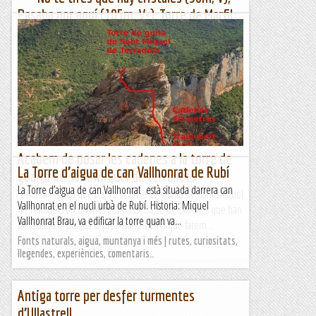
Pasaba por aquí (105m, V+), Torre de Marfil
(Ampriu), Benasc
Diumenge, 11 de setembre de 2022La Torre de Marfil,
records d'estius a casa l'àvia que no tenen res a veure amb
l'ullal de gneis que s'alça al meu davant. La Història...
Benvinguts al Paradís
Acabem de posar les cadenes a la torre de
La Torre d’aigua de can Vallhonrat de Rubí
guaita de sant miquel de terradets
La Torre d’aigua de can Vallhonrat està situada darrera can
Tercera vegada que pujo a la torre de guaita de Sant Miquel
Vallhonrat en el nucli urbà de Rubí. Historia: Miquel
de Terradets en un mes per posar trams de cadenes que han
Vallhonrat Brau, va edificar la torre quan va...
de facilitar la pujada la propera setmana que farem...
Fonts naturals, aigua, muntanya i més | rutes, curiositats,
Excursions del Joan Ramon
llegendes, experiències, comentaris…
Antiga torre per desfer turmentes
d’Ullastrell