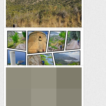
infranquejable,quina empenta per atacar aquest llamp de
tàpia i quin ofici per...
Bloc Empotrat
Sant Simplici i Torre de la Móra. 100 cims.
2 d'abril de 2023 Sant Simplici, de 111m. és un petit turó
que sense ser cap cosa de l'altre món pel que fa a les seves
característiques muntanyenques no...
Senderes
Puig de Bàlitx pel Pas de sa Torre y Comellar
de Cala Ferrera
TrailRunningMallorca – Correr por la isla de Mallorca