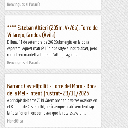
Benvinguts al Paradís
**** Esteban Altieri (205m, V+/6a), Torre de
Villarejo, Gredos (Àvila)
Dilluns, 11 de setembre de 2023Submergits en la boira
esperem. Aquest matí és l'únic paisatge al nostre abast, però
rere el seu mantell la Torre de Villarejo aguarda....
Benvinguts al Paradís
Barranc Castellfollit - Torre del Moro - Roca
de la Mel - Intent frustrat- 23/11/2023
A principis dels anys 70 hi vàrem anar en diverses ocasions en
el Barranc de Castellfollit, però sempre acabàvem fent cap a
la Roca Ponent, ens semblava que la roca estava un...
Manel&Ita