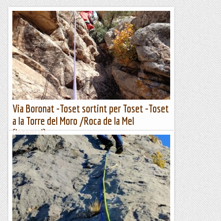
Via Boronat -Toset sortint per Toset -Toset
a la Torre del Moro /Roca de la Mel
(Integral).
Quin goig de roca i de lloc. Solitari i molt tranquil. Amb roca
de primera i amb itineraris ben elegants com
aquest.Aproximació molt rapida en 20 minuts desde el segon
parking...
Les altres vies...