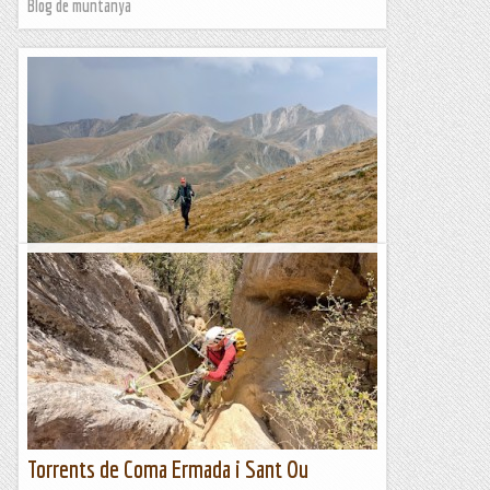
Blog de muntanya
Ascensió al Puig de Pastuira (2.693 m)
L'ascensió al Puig de Pastuira des de l'estació d'esquí de
Vallter és una activitat relativament curta i fàcil, apta per a
una matinal excursionista. Bona part del...
Blog de muntanya
Torrents de Coma Ermada i Sant Ou