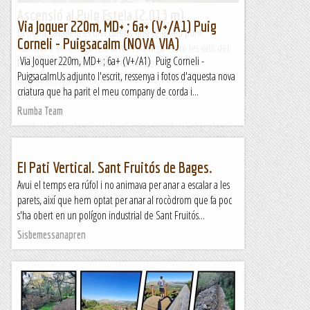
Ascensió al Puig Estela (2.013 m)
Via Joquer 220m, MD+ ; 6a+ (V+/A1) Puig
La Serra Cavallera és una carena que té el seu punt
Corneli - Puigsacalm (NOVA VIA)
culminant en el Taga (2.040 m) i s'allarga entre les valls del
Via Joquer 220m, MD+ ; 6a+ (V+/A1) Puig Corneli -
Fresser i el Ter, des de Ribes de Fresser...
PuigsacalmUs adjunto l'escrit, ressenya i fotos d'aquesta nova
Blog de muntanya
criatura que ha parit el meu company de corda i...
Rumba Team
El Pati Vertical. Sant Fruitós de Bages.
Avui el temps era rúfol i no animava per anar a escalar a les
parets, així que hem optat per anar al rocòdrom que fa poc
s'ha obert en un polígon industrial de Sant Fruitós...
Sisbemessanapren