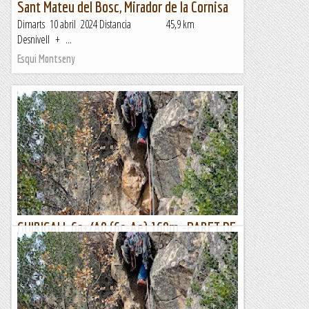
Sant Mateu del Bosc, Mirador de la Cornisa
Dimarts 10 abril 2024 Distancia 45,9 km
Desnivell + ...
Esqui Montseny
GUIRIGALL 6a+/A0 (6c-Ae) 160m.-PARET DE
L'OS- SANT LLORENÇ DE MONTGAI
L’altre dia si em punxen no em treuen sang . Com marquen
les tradicions a cal Gall divendres a tres quarts de quinze la
gent desperta i comença a demanar allò típic...