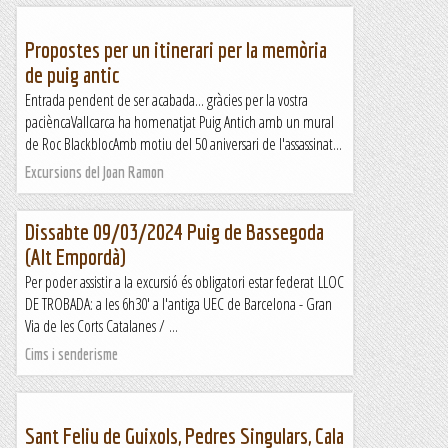
Propostes per un itinerari per la memòria
de puig antic
Entrada pendent de ser acabada... gràcies per la vostra
pacièncaVallcarca ha homenatjat Puig Antich amb un mural
de Roc BlackblocAmb motiu del 50 aniversari de l'assassinat...
Excursions del Joan Ramon
Dissabte 09/03/2024 Puig de Bassegoda
(Alt Empordà)
Per poder assistir a la excursió és obligatori estar federat LLOC
DE TROBADA: a les 6h30' a l'antiga UEC de Barcelona - Gran
Via de les Corts Catalanes / ...
Cims i senderisme
Sant Feliu de Guixols, Pedres Singulars, Cala