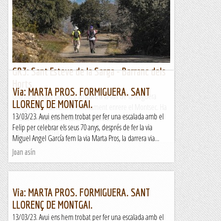
GR3: Sant Esteve de la Sarga - Barranc dels
Horts
Via: MARTA PROS. FORMIGUERA. SANT
Una nova etapa del GR3, arribant a la vall de la Noguera
LLORENÇ DE MONTGAI.
Ribagorçana i deixant definitivament enrere el Montsec. Ha
13/03/23. Avui ens hem trobat per fer una escalada amb el
estat una etapa fàcil i curta però molt...
Felip per celebrar els seus 70 anys, després de fer la via
Blog de muntanya
Miguel Angel García fem la via Marta Pros, la darrera via...
Joan asín
Via: MARTA PROS. FORMIGUERA. SANT
LLORENÇ DE MONTGAI.
13/03/23. Avui ens hem trobat per fer una escalada amb el