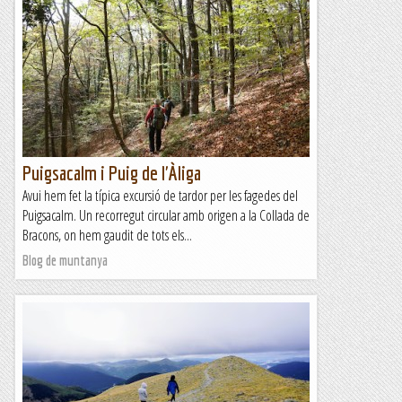
Forat de Sant Ou
El Forat de Sant Ou (o Sant Hou) és una cavitat de poca
complexitat, només dos pous enllaçats, situada a prop del
Santuari de Montgrony. Té una profunditat...
Blog de muntanya
Puigsacalm i Puig de l'Àliga
Avui hem fet la típica excursió de tardor per les fagedes del
Puigsacalm. Un recorregut circular amb origen a la Collada de
Bracons, on hem gaudit de tots els...
Blog de muntanya