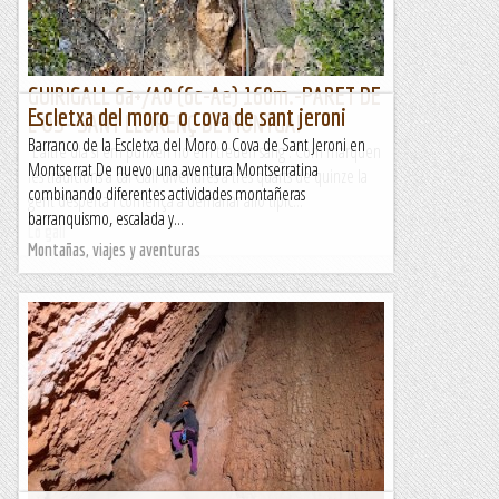
Lo gall
GUIRIGALL 6a+/A0 (6c-Ae) 160m.-PARET DE
Escletxa del moro o cova de sant jeroni
L'OS- SANT LLORENÇ DE MONTGAI
Barranco de la Escletxa del Moro o Cova de Sant Jeroni en
L’altre dia si em punxen no em treuen sang . Com marquen
Montserrat De nuevo una aventura Montserratina
les tradicions a cal Gall divendres a tres quarts de quinze la
combinando diferentes actividades montañeras
gent desperta i comença a demanar allò típic...
barranquismo, escalada y...
Lo gall
Montañas, viajes y aventuras