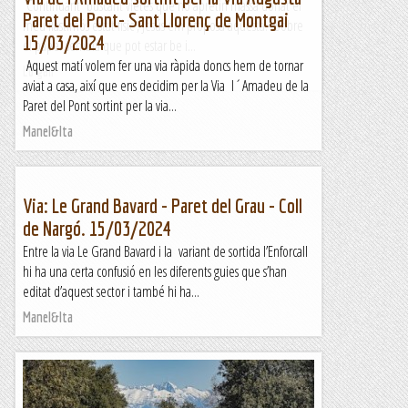
Continuant buscant vietes que no apretin massa donat el
Paret del Pont- Sant Llorenç de Montgai
meu llastimós estat físic , Jesús em proposa aquesta. Sobre
15/03/2024
el paper sembla que pot estar be i...
Aquest matí volem fer una via ràpida doncs hem de tornar
Lo gall
aviat a casa, així que ens decidim per la Via l´Amadeu de la
Paret del Pont sortint per la via...
Manel&Ita
Via: Le Grand Bavard - Paret del Grau - Coll
de Nargó. 15/03/2024
Entre la via Le Grand Bavard i la variant de sortida l’Enforcall
hi ha una certa confusió en les diferents guies que s’han
editat d’aquest sector i també hi ha...
Manel&Ita