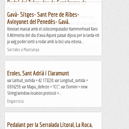
Pedró del Tubau des de Sant Jaume de
Frontanya.
Gavà- Sitges- Sant Pere de Ribes-
Ruta feta el 04/02/2024. Descripció de la ruta.El Pedró del
Avinyonet del Penedès- Gavà.
Tubau, de 1.543 metres, és el cim culminant dels Rasos del
Itinerari marcat amb el ciclecomputador Hammerhead Karo
Tubau, petita serralada prepirenaica situada...
II.Altimetria del dia d'avui.Aquest passat dijous per la tarda-nit
El blog del Miquel, de roca en roca.
ja vaig poder sortir a rodar amb la bici una estona...
Sortides a Muntanya
Eroles, Sant Adrià i Claramunt
var Latitud_sortida = 42.173220; var Longitud_sortida =
0.816259; var Mapa_defecte = 'ICC'; var Domini = new
String(window.location.protocol +...
Engarrista
Pedalant per la Serralada Litoral, La Roca,