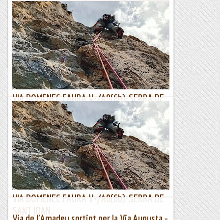
Escletxa del Moro o Cova de Sant Jeroni
L'Escletxa del Moro és un indret singular de Montserat. Es
tracta d'una cavitat dintre d'una gran fisura entre roques, al
peu de la Paret de l'Aeri. Tot i que...
Blog de muntanya
VIA DOMENEC FAURA V+/A0(6b)-SERRA DE
SANT JOAN.
Continuant buscant vietes que no apretin massa donat el
meu llastimós estat físic , Jesús em proposa aquesta. Sobre
el paper sembla que pot estar be i...
Lo gall
VIA DOMENEC FAURA V+/A0(6b)-SERRA DE
SANT JOAN.
Via de l'Amadeu sortint per la Via Augusta -