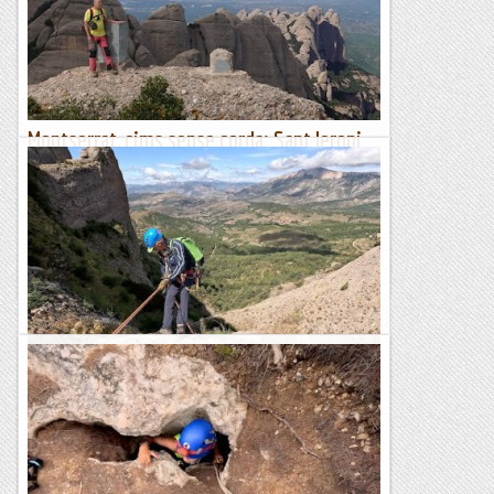
recorrent l'Alt Empordà sortint de la petita...
Blog de muntanya
Montserrat, cims sense corda: Sant Jeroni
(II)
Ja fa quatre anys que es va publicar el llibre Montserrat, cims
sense corda. En aquesta publicació es proposa un bon grapat
d'ascensions a roques i agulles de...
Blog de muntanya
Barranc de Sant Miquel
Avui hem tornat a visitar la petita comarca de la Terreta,
situada a la vall de la Noguera Ribagorçana, entre la serra de
Sant Gervàs i el Mont-rebei. Aquesta vegada...
Blog de muntanya