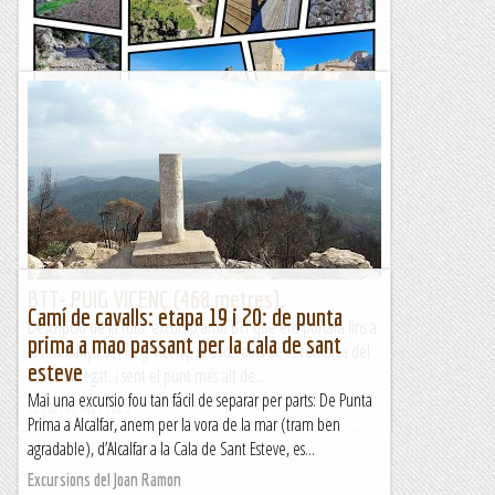
Puig de Maria y Puig de Santuïri
TrailRunningMallorca – Correr por la isla de Mallorca
BTT- PUIG VICENÇ (468 metres).
Camí de cavalls: etapa 19 i 20: de punta
Descripció de la ruta; excursió amb BTT que ens portarà fins a
prima a mao passant per la cala de sant
la muntanya del Puig Vicenç, situada dins de la comarca del
esteve
Baix Llobregat, i sent el punt més alt de...
Mai una excursio fou tan fácil de separar per parts: De Punta
Esgarrapacrestes
Prima a Alcalfar, anem per la vora de la mar (tram ben
agradable), d’Alcalfar a la Cala de Sant Esteve, es...
Excursions del Joan Ramon