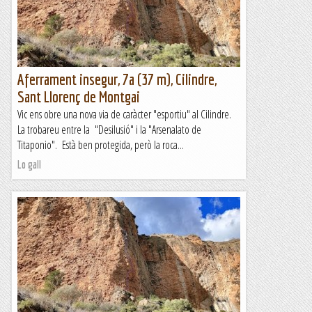
Aferrament insegur, 7a (37 m), Cilindre,
Sant Llorenç de Montgai
Vic ens obre una nova via de caràcter "esportiu" al Cilindre.
La trobareu entre la "Desilusió" i la "Arsenalato de
Titaponio". Està ben protegida, però la roca...
Lo gall