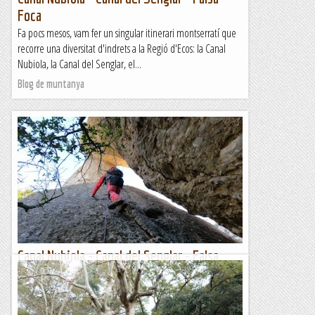
Foca
Fa pocs mesos, vam fer un singular itinerari montserratí que
recorre una diversitat d'indrets a la Regió d'Ecos: la Canal
Nubiola, la Canal del Senglar, el...
Blog de muntanya
Canal Nubiola - Canal del Senglar - Falsa
Foca
Avui hem fet una activitat singular a Montserrat, per la Regió
d'Ecos. Un llarg recorregut per roques, canals i agulles que