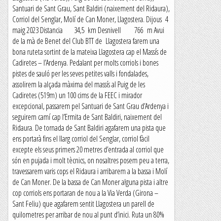
Santuari de Sant Grau, Sant Baldiri (naixement del Ridaura),
Corriol del Senglar, Molí de Can Moner, Llagostera. Dijous 4
maig 2023 Distancia 34,5 km Desnivell 766 m Avui
de la mà de Benet del Club BTT de Llagostera farem una
bona ruteta sortint de la mateixa Llagostera cap el Massís de
Cadiretes – l’Ardenya. Pedalant per molts corriols i bones
pistes de sauló per les seves petites valls i fondalades,
assolirem la alçada màxima del massís al Puig de les
Cadiretes (519m) un 100 cims de la FEEC i mirador
excepcional, passarem pel Santuari de Sant Grau d’Ardenya i
seguirem camí cap l’Ermita de Sant Baldiri, naixement del
Ridaura. De tornada de Sant Baldiri agafarem una pista que
ens portarà fins el llarg corriol del Senglar, corriol fàcil
excepte els seus primers 20 metres d’entrada al corriol que
són en pujada i molt tècnics, on nosaltres posem peu a terra,
travessarem varis cops el Ridaura i arribarem a la bassa i Molí
de Can Moner. De la bassa de Can Moner alguna pista i altre
cop corriols ens portaran de nou a la Via Verda (Girona –
Sant Feliu) que agafarem sentit Llagostera un parell de
quilometres per arribar de nou al punt d’inici. Ruta un 80%