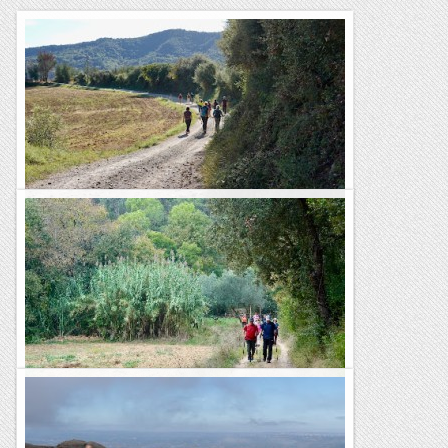
GR2: Sant Martí Sesserres - Besalú
Una nova etapa del GR2, el camí de gran recorregut que
comença a la Jonquera i acaba a Sant Adrià de Besòs. Avui
hem deixat enrere l’Alt Empordà i hem entrat a la...
Blog de muntanya
GR2: Terrades - Sant Martí Sesserres
Segona etapa del GR2, el camí de gran recorregut que
comença a La Jonquera i acaba a Sant Adrià. Avui hem seguit