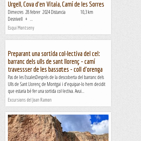
Urgell, Cova d'en Vitaia, Camí de les Sorres
Dimecres 28 febrer 2024 Distancia 10,3 km
Desnivell + ...
Esqui Montseny
Preparant una sortida col·lectiva del cel:
barranc dels ulls de sant llorenç - camí
travessser de les bassotes - coll d'orenga
Pas de les EscalesDesprés de la descoberta del barranc dels
Ulls de Sant Llorenç de Montgai i d'equipar-lo hem decidit
que estaria bé fer una sortida col·lectiva. Avui...
Excursions del Joan Ramon