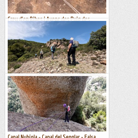
Creu d'en Ribes i Avenc des Puig des
Terrets
Després de molts dies de calor intensa, avui el temps ha
canviat i hem tingut un dia ennuvolat i plujós. Hem aprofitat
aquest clima, més agradable que les...
Blog de muntanya
Excursió per la Roca Mur de Sant Llorenç
Hem fet una excursió per la zona de Sant Llorenç de Munt.
Avui hem sortit del Marquet de les Roques per fer un
itinerari circular que té el principal centre...
Blog de muntanya
Canal Nubiola - Canal del Senglar - Falsa