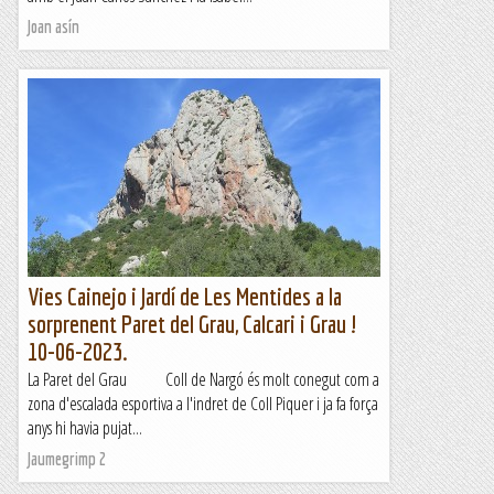
Joan asín
Vies Cainejo i Jardí de Les Mentides a la
sorprenent Paret del Grau, Calcari i Grau !
10-06-2023.
La Paret del Grau Coll de Nargó és molt conegut com a
zona d'escalada esportiva a l'indret de Coll Piquer i ja fa força
anys hi havia pujat...
Jaumegrimp 2