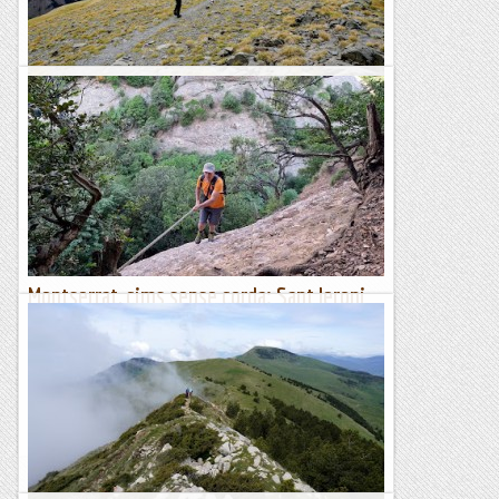
Ascensió al Puig de Dórria (2.547 m)
En el segon dia d'estada a terres del Ripollès hem fet una
ascensió curta i fàcil: el Puig de Dórria des del refugi del
Corral Blanc. En realitat volíem...
Blog de muntanya
Montserrat, cims sense corda: Sant Jeroni
(I)
Com ja saben tots els seguidors del Blog de Muntanya, fa un
cert temps va publicar-se un llibre amb el títol Montserrat,
cims sense corda. En aquest llibre es...
Blog de muntanya