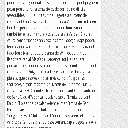
per corriols en general fàcils tot i que en algun punt puguem
posar peu a terra, la sensació és de corriols no difícils i
assequibles. La ruta surt de Llagostera al costat del
restaurant Can Cassoles a tocar de la Via Verda i on trobarem
bon lloc per aparcar i on podem fer un bon esmorzar i
també fer el seu menú al costat de la Via Verda. Si voleu
veure com arribar a Can Cassoles amb Google Maps podeu
fer clic aquí. Vam ser Benet, Quico i Gabi Si voleu baixar el
track feu clic a l'etiqueta blanca de Wikiloc Sortim de
llagostera cap al Massís de l'Ardenya, tot i la sequera
primavera esplendorosa i comencen els corriols i anem fent
corriols cap el Puig de les Cadiretes També va bé alguna
pisteta, que després vindran més corriols Puig de les
Cadiretes, alçada maxima del Massís de l'Ardenya i un 100
cims de la FEEC Corriolets baixant cap a Sant Grau Santuari
de Sant Grau d'Ardenya Pedalant cap a l'Ermita de Sant
Baldiri El plaer de pedalar veient el mar Ermita de Sant
Baldiri, naixement del Ridaura Gaudint del corriolet del
Senglar Bassa i Molí de Can Moner Travessarem el Ridaura
varis cops Camps esplendorosos tornant cap a Llagostera A la