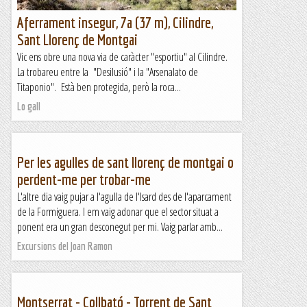
Aferrament insegur, 7a (37 m), Cilindre,
Sant Llorenç de Montgai
Vic ens obre una nova via de caràcter "esportiu" al Cilindre.
La trobareu entre la "Desilusió" i la "Arsenalato de
Titaponio". Està ben protegida, però la roca...
Lo gall
Per les agulles de sant llorenç de montgai o
perdent-me per trobar-me
L'altre dia vaig pujar a l'agulla de l'Isard des de l'aparcament
de la Formiguera. I em vaig adonar que el sector situat a
ponent era un gran desconegut per mi. Vaig parlar amb...
Excursions del Joan Ramon
Montserrat - Collbató - Torrent de Sant