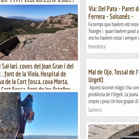
a BV-1221), font del Forat, balma i
Via: Del Pato - Paret d
 la Coca, el Montcau, Coll d'Eres i
Ferrera - Solsonés -
a Guineu
Fa temps que havíem vist ressen
 la font de la Guineu, font del Forat, roques
Triangle i quan havíem parat a 
ntcau, Coll d'Eres i font de la...
ens ho havíem mirat i sempre d
Manel&Ita
 Sal·lari, coves del Joan Gran i del
Mal de Ojo, Tossal de l
 , font de la Viola, Hospital de
Urgell)
va de la Cort fosca, cova Morta,
Aquest raconet màgic s'ha conv
 Cort Fosca, font de les Estelles,
predilecta de l'Urgell. La Joana
a del Racó Gran de Matarrodona,
crepes i peus Un bon grapat d'at
Santuari Luni-Solar i turó d
Ganxets
i, coves: Joan Gran, Joan Petit, Morta, Hospital
n i Santuari Luni-Solar; fonts: Viola i...