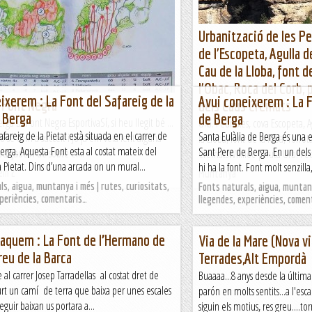
Urbanització de les Pe
de l'Escopeta, Agulla d
Cau de la Lloba, font d
l'Obac, Roca del Corb, 
ixerem : La Font del Safareig de la
Avui coneixerem : La F
 Font Negra
dels Caus Cremats
 Berga
de Berga
rga La Font Negra EsportivaSí, si heu llegit bé ...
Urb. Pedritxes, cova Escopeta, 
afareig de la Pietat està situada en el carrer de
Santa Eulàlia de Berga és una e
no sé com a succeït i Jo ja em veia fent alguna
la Lloba, font de la Riba, Torro
Berga. Aquesta Font esta al costat mateix del
Sant Pere de Berga. En un dels 
 alçades i de sobte el...
CrematsWikiloc | Ruta Urb. Pedr
a Pietat. Dins d’una arcada on un mural...
hi ha la font. Font molt senzilla,
lem 2
Muntanya
s, aigua, muntanya i més | rutes, curiositats,
Fonts naturals, aigua, muntany
xperiències, comentaris…
llegendes, experiències, comen
aquem : La Font de l’Hermano de
Via de la Mare (Nova vi
eu de la Barca
Terrades,Alt Empordà
e al carrer Josep Tarradellas al costat dret de
Buaaaa...8 anys desde la última
surt un camí de terra que baixa per unes escales
parón en molts sentits...a l'esc
seguir baixan us portara a...
siguin els motius, res greu....to