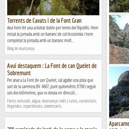
Torrents de Cavats i de la Font Gran
Coma de l
Avui hem fet una activitat doble per terres del Ripollès. Hem
En el segon d
iniciat la jornada amb un barranc de col·leccionista i hem
la gran verti
completat la jornada amb un barranc molt...
activitat mol
Blog de muntanya
Blog de mun
Avui destaquem : La Font de can Quelet de
Torrent d
Sobremunt
Avui hem rec
Per anar a La Font de can Quelet, cal agafar una pista que
inèdita, ja q
surt de la carretera BV. 4607, punt quilomètric 0’700 i seguir
activitat curta
uns dos kilòmetres, que es desvia en direcció...
Blog de mun
Fonts naturals, aigua, muntanya i més | rutes, curiositats,
llegendes, experiències, comentaris…
Aparcamen