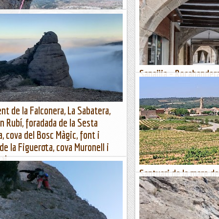
 al Ninet. Mollo de la Mare de Deu
 feiem la Cresta del Ninet però sense pujar
ca i altiva agulla.No teniem ni coneixement ni
a si amb un bon guia local i...
s...
Sanaüja – Rocabandera
Déu dels Esclopets - 
Dijous 29 de febrer de 2024Hor
matí. Ubicació: Comarca de la
t de la Falconera, La Sabatera,
h 30 min (8,8 km) Desnivell: 2
n Rubí, foradada de la Sesta
, cova del Bosc Màgic, font i
Maifemcim.cat
de la Figuerota, cova Muronell i
al
alconera, La Sabatera, balma d'en Rubí, cova
Santuari de la mare d
ont i foradada de la Figuerota i cova
(montferri).
cament Falconera, La Sabatera, balma d'en
Descripció de la ruta; caminada
quilòmetres, i uns cent metres 