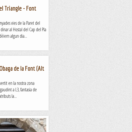
el Triangle - Font
yades vies de la Paret del
dinar al Hostal del Cap del Pla
èiem algun dia...
'Obaga de la Font (Alt
ertit en la nostra zona
 gaudint a L3, fantasia de
ributs la...