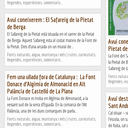
llegendes, experiències, comentaris…
Avui coneixerem : El Safareig de la Pietat
de Berga
El Safareig de la Pietat està situada en el carrer de la Pietat
de Berga. Aquest Safareig esta al costat mateix de la Font de
Avui cone
Esportiva
la Pietat. Dins d’una arcada on un mural de...
Pietat de
06-09-2023 Be
Fonts naturals, aigua, muntanya i més | rutes, curiositats,
La Font del S
"Esportiva", 
llegendes, experiències, comentaris…
la Pietat de 
coseta per les
Safareig de l
Blog del Guil
Fem una ullada fora de Catalunya : La Font
Fonts natural
llegendes, e
Donace d’Algimia de Almonacid en Alt
Palància de Castelló de La Plana
Avui dest
La Font Donace es troba en Algímia de Almonacid, a la
vessant sud de la serra d’Espadà. En la comarca de l’Alt
Sant Andr
Palància, una de les dues comarques de parla...
Cal situar – s
l’escola, on 
Fonts naturals, aigua, muntanya i més | rutes, curiositats,
llegendes, experiències, comentaris…
de fusta, cal 