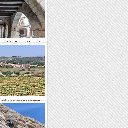
 – Ribelles – Mare de
Sanaüja (563 m)
a de sortida: ¾ de set del
 Segarra. Temps aproximat: 3
09 m...
e déu de montserrat.
 curta de prop de cinc
de desnivell. El recorregut