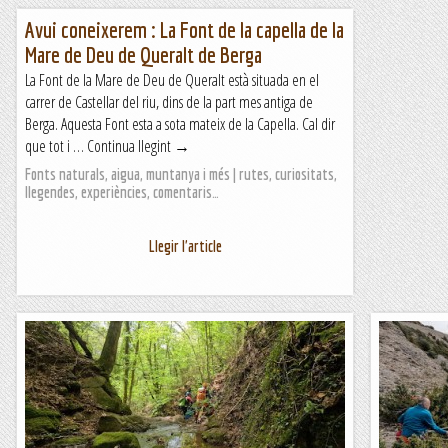
Avui coneixerem : La Font de la capella de la
Mare de Deu de Queralt de Berga
La Font de la Mare de Deu de Queralt està situada en el
carrer de Castellar del riu, dins de la part mes antiga de
Berga. Aquesta Font esta a sota mateix de la Capella. Cal dir
que tot i … Continua llegint →
Fonts naturals, aigua, muntanya i més | rutes, curiositats,
llegendes, experiències, comentaris…
Llegir l'article