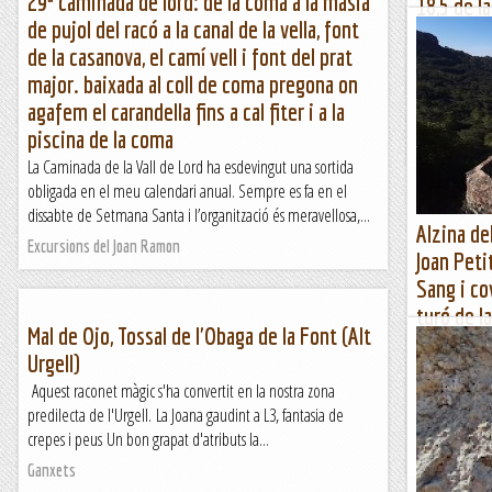
29ª caminada de lord: de la coma a la masia
18,5 de l
de pujol del racó a la canal de la vella, font
Roques de
de la casanova, el camí vell i font del prat
font de l
major. baixada al coll de coma pregona on
Aparcament de
agafem el carandella fins a cal fiter i a la
de la Coca, Mo
piscina de la coma
Muntanya
La Caminada de la Vall de Lord ha esdevingut una sortida
obligada en el meu calendari anual. Sempre es fa en el
dissabte de Setmana Santa i l’organització és meravellosa,...
Alzina del
Excursions del Joan Ramon
Joan Petit
Sang i co
turó de la
Mal de Ojo, Tossal de l'Obaga de la Font (Alt
balma-cov
Urgell)
cova del 
Aquest raconet màgic s'ha convertit en la nostra zona
Alzina Sal·lar
predilecta de l'Urgell. La Joana gaudint a L3, fantasia de
Sang, Racó Gra
crepes i peus Un bon grapat d'atributs la...
Muntanya
Ganxets