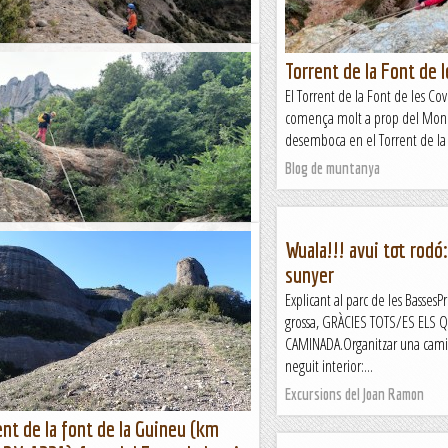
a Capella Est
Torrent de la Font de 
ia d'estada a la Terreta, hem fet el descens de
El Torrent de la Font de les Co
cal de la Coma de la Capella (sector Est). És una
comença molt a prop del Monest
t tècnica perquè té un ràpel...
desemboca en el Torrent de la 
tanya
Blog de muntanya
e la Font de la Llum
Wuala!!! avui tot rodó
sunyer
orregut una nova canal montserratina, gairebé
ue fa poc temps que ha estat equipada. És una
Explicant al parc de les BassesP
 i variada, ideal per fer...
grossa, GRÀCIES TOTS/ES ELS 
CAMINADA.Organitzar una cam
tanya
neguit interior:...
Excursions del Joan Ramon
t de la font de la Guineu (km