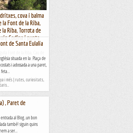
dritxes, cova i balma
e la Font de la Riba,
e la Riba, Torrota de
puig Codina i punta
ont de Santa Eulalia
Agulla Font de la Riba, Cau de
sglésia situada en la Plaça de
ta Obac, Roca Corb i Caus
costats i adossada a una paret,
itxes, cova Escopeta,...
 feta...
a i més | rutes, curiositats,
taris…
a) , Paret de
 entrada al Blog..un bon
alada també! siguin quins
rnem a ser...