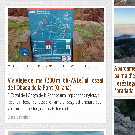
Via Cisco
Fa uns mesos
aquesta boni
informació.Ar
Les altres vie
Folgueroles - Font Trobada - Sant Llorenç
Aparcamen
del Munt - Salt de la Minyona (861 m)
balma d'e
Via Aleje del mal (300 m. 6b+/A1e) al Tossal
Feréstega
Dissabte 17 de febrer de 2024Hora de sortida: ¾ de set del
de l'Obaga de la Font (Oliana)
matí. Ubicació: Comarca d’Osona. Temps aproximat: 5 h 15
foradada 
El Tossal de l'Obaga de la Font és una imponent cinglera, a
min (16,3 km) Desnivell: 591 m...
avenc Loc
recer del Tossal del Coscollet, amb un seguit d'itineraris que
Maifemcim.cat
Aparcament F
la recorren, tots força verticals, fins i tot...
Bosc Màgic, f
Classic climber
MuronellApar
Rubí,...
Muntanya