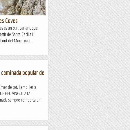
les Coves
ves és un curt barranc que
ir de Santa Cecília i
Font del Moro. Avui...
: caminada popular de
rimer de tot, i amb lletra
QUE HEU VINGUT A LA
inada sempre comporta un