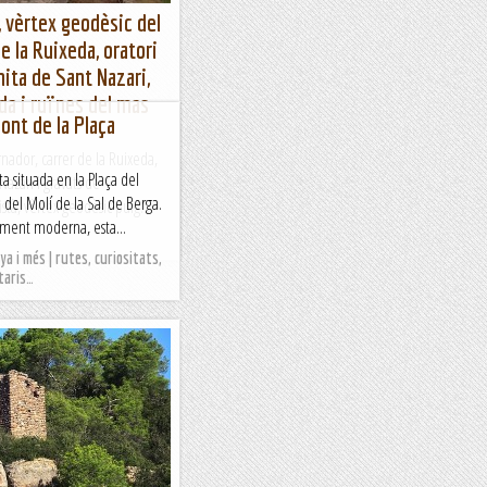
, vèrtex geodèsic del
e la Ruixeda, oratori
mita de Sant Nazari,
da i ruïnes del mas
ont de la Plaça
rnador, carrer de la Ruixeda,
ta situada en la Plaça del
Nazari i gravats de
i del Molí de la Sal de Berga.
tà, vèrtex geodèsic puig...
ament moderna, esta...
a i més | rutes, curiositats,
taris…