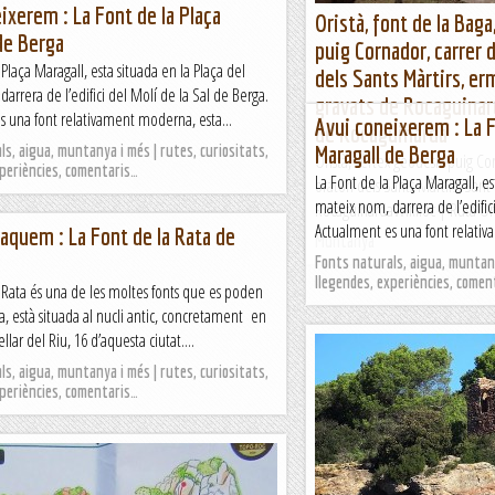
ixerem : La Font de la Plaça
Oristà, font de la Baga
de Berga
puig Cornador, carrer d
 Plaça Maragall, esta situada en la Plaça del
dels Sants Màrtirs, er
arrera de l’edifici del Molí de la Sal de Berga.
gravats de Rocaguinar
s una font relativament moderna, esta...
Avui coneixerem : La F
de Rocaguinarda
s, aigua, muntanya i més | rutes, curiositats,
Maragall de Berga
Oristà, vèrtex geodèsic puig Co
xperiències, comentaris…
La Font de la Plaça Maragall, es
oratori dels Sants Màrtirs, Sant 
mateix nom, darrera de l’edific
RocaguinardaWikiloc | Ruta Oris
Actualment es una font relativ
aquem : La Font de la Rata de
Muntanya
Fonts naturals, aigua, muntany
llegendes, experiències, comen
 Rata és una de les moltes fonts que es poden
a, està situada al nucli antic, concretament en
ellar del Riu, 16 d’aquesta ciutat....
s, aigua, muntanya i més | rutes, curiositats,
xperiències, comentaris…