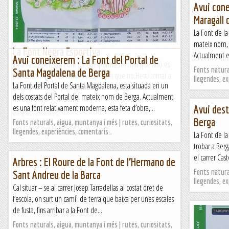
Avui cone
TrailRunningMallorca – Correr por la isla de Mallorca
Maragall 
La Font de la
mateix nom, d
La Font Negra Esportiva
Actualment e
Avui coneixerem : La Font del Portal de
14-09-2023BergaLa Font NegraEsportivaSembla que això es
Fonts natural
Santa Magdalena de Berga
pot convertir en un hàbit !!!, esperem que no.Hem tornat a
llegendes, e
La Font del Portal de Santa Magdalena, esta situada en un
fer "esportiva" ho poso entre cometes perquè ens
dels costats del Portal del mateix nom de Berga. Actualment
dediquem...
es una font relativament moderna, esta feta d’obra,...
Avui dest
Blog del Guillem 2
Berga
Fonts naturals, aigua, muntanya i més | rutes, curiositats,
llegendes, experiències, comentaris…
La Font de la
trobar a Berg
el carrer Cast
Arbres : El Roure de la Font de l’Hermano de
Fonts natural
Sant Andreu de la Barca
llegendes, e
Cal situar – se al carrer Josep Tarradellas al costat dret de
l’escola, on surt un camí de terra que baixa per unes escales
de fusta, fins arribar a la Font de...
Fonts naturals, aigua, muntanya i més | rutes, curiositats,