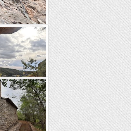
 en mitja hora de...
ont Freda.
làssica fàcil de la paret mentre
ssica difícil. Sempre he tingut
és...
l'Atzuc
 per una zona poc habitual,
de la Font de l'Atzuc és curt
n i pel...