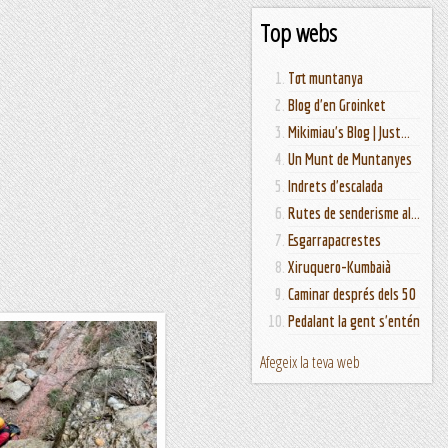
Top webs
Tot muntanya
Blog d'en Groinket
Mikimiau's Blog | Just...
Un Munt de Muntanyes
Indrets d'escalada
Rutes de senderisme al...
Esgarrapacrestes
Xiruquero-Kumbaià
Caminar després dels 50
Pedalant la gent s'entén
Afegeix la teva web