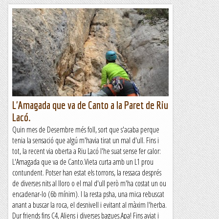
L'Amagada que va de Canto a la Paret de Riu
Lacó.
Quin mes de Desembre més foll, sort que s'acaba perque
tenia la sensació que algú m'havia tirat un mal d'ull. Fins i
tot, la recent via oberta a Riu Lacó l'he suat sense fer calor:
L'Amagada que va de Canto.Vieta curta amb un L1 prou
contundent. Potser han estat els torrons, la ressaca després
de diverses nits al lloro o el mal d'ull però m'ha costat un ou
encadenar-lo (6b mínim). I la resta psha, una mica rebuscat
anant a buscar la roca, el desnivell i evitant al màxim l'herba.
Dur friends fins C4, Aliens i diverses bagues.Apa! Fins aviat i