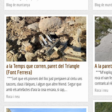
Blog de muntanya
Blog de mun
a la Temps que corren, paret del Triangle
A la pare
(Font Ferrera)
***M'expliqu
roca el van fe
***Sort que els pioners del lloc just penjaven al cintu uns
contraris al r
tascons, claus i falques, i algun que altre friend. Segur que
amb els artefactes d'ara la cosa encara, si cap,...
Roca i neu
Roca i neu