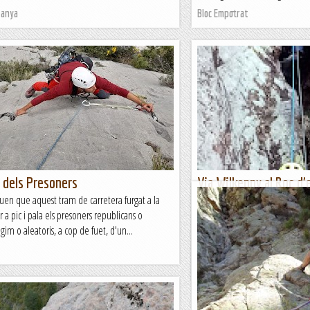
tanya
Bloc Empotrat
t dels Presoners
Via Wilkenny al Roc d'e
Ruïra
en que aquest tram de carretera furgat a la
r a pic i pala els presoners republicans o
Avui em fet la primera repetic
ègim o aleatoris, a cop de fuet, d'un...
cullons i que valents que son p
ple estiu amb la que ens cau a s
Les altres vies...