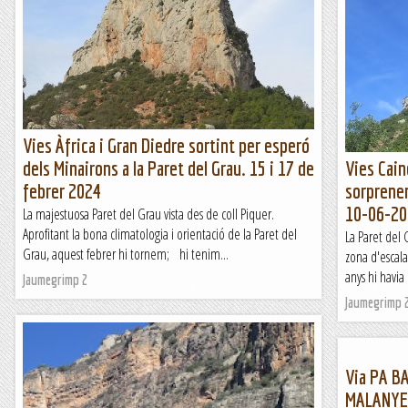
Vies Àfrica i Gran Diedre sortint per esperó
dels Minairons a la Paret del Grau. 15 i 17 de
Vies Cain
febrer 2024
sorprenen
10-06-20
La majestuosa Paret del Grau vista des de coll Piquer.
Aprofitant la bona climatologia i orientació de la Paret del
La Paret de
Grau, aquest febrer hi tornem; hi tenim...
zona d'escalad
anys hi havia 
Jaumegrimp 2
Jaumegrimp 
Via PA B
MALANYE