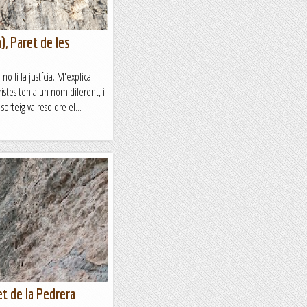
), Paret de les
o li fa justícia. M'explica
istes tenia un nom diferent, i
orteig va resoldre el...
et de la Pedrera