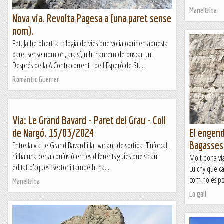
Manel&Ita
Nova via. Revolta Pagesa a (una paret sense
nom).
Fet. Ja he obert la trilogia de vies que volia obrir en aquesta
paret sense nom on, ara sí, n'hi haurem de buscar un.
Després de la A Contracorrent i de l'Esperó de St....
Romàntic Guerrer
Via: Le Grand Bavard - Paret del Grau - Coll
de Nargó. 15/03/2024
El engend
Bagasses,
Entre la via Le Grand Bavard i la variant de sortida l’Enforcall
hi ha una certa confusió en les diferents guies que s’han
Molt bona via
editat d’aquest sector i també hi ha...
Luichy que ca
com no es pos
Manel&Ita
Lo gall