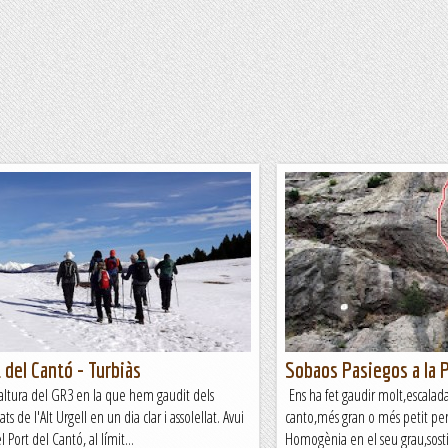
 del Cantó - Turbiàs
Sobaos Pasiegos a la P
altura del GR3 en la que hem gaudit dels
Ens ha fet gaudir molt,escalad
ts de l'Alt Urgell en un dia clar i assolellat. Avui
canto,més gran o més petit però
 Port del Cantó, al límit...
Homogènia en el seu grau,sost