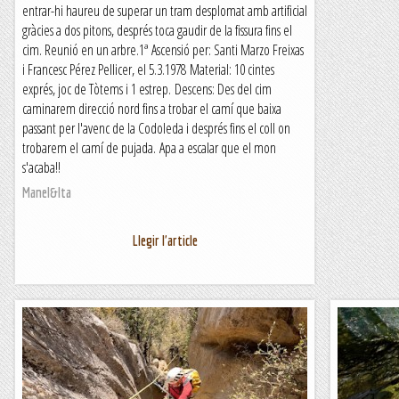
entrar-hi haureu de superar un tram desplomat amb artificial
gràcies a dos pitons, després toca gaudir de la fissura fins el
cim. Reunió en un arbre.1ª Ascensió per: Santi Marzo Freixas
i Francesc Pérez Pellicer, el 5.3.1978 Material: 10 cintes
exprés, joc de Tòtems i 1 estrep. Descens: Des del cim
caminarem direcció nord fins a trobar el camí que baixa
passant per l'avenc de la Codoleda i després fins el coll on
trobarem el camí de pujada. Apa a escalar que el mon
s'acaba!!
Manel&Ita
Llegir l'article