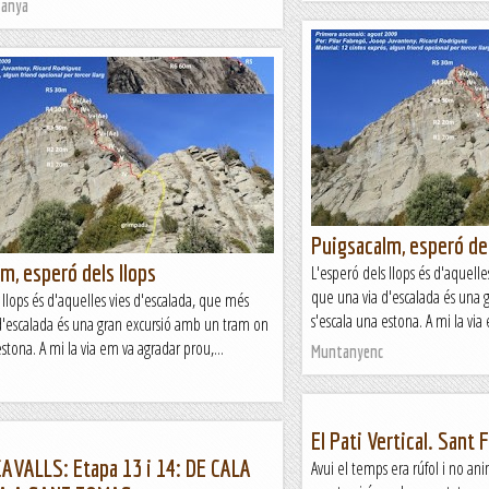
tanya
Puigsacalm, esperó del
m, esperó dels llops
L'esperó dels llops és d'aquell
que una via d'escalada és una 
 llops és d'aquelles vies d'escalada, que més
s'escala una estona. A mi la via
d'escalada és una gran excursió amb un tram on
estona. A mi la via em va agradar prou,...
Muntanyenc
El Pati Vertical. Sant 
AVALLS: Etapa 13 i 14: DE CALA
Avui el temps era rúfol i no ani