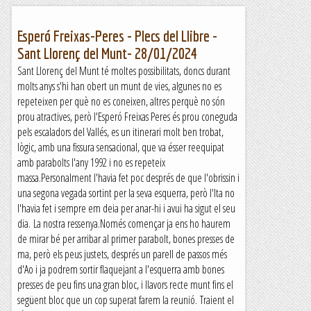
Esperó Freixas-Peres - Plecs del Llibre -
Sant Llorenç del Munt- 28/01/2024
Sant Llorenç del Munt té moltes possibilitats, doncs durant
molts anys s'hi han obert un munt de vies, algunes no es
repeteixen per què no es coneixen, altres perquè no són
prou atractives, però l'Esperó Freixas Peres és prou coneguda
pels escaladors del Vallés, es un itinerari molt ben trobat,
lògic, amb una fissura sensacional, que va ésser reequipat
amb parabolts l'any 1992 i no es repeteix
massa.Personalment l'havia fet poc després de que l'obrissin i
una segona vegada sortint per la seva esquerra, però l'Ita no
l'havia fet i sempre em deia per anar-hi i avui ha sigut el seu
dia. La nostra ressenya.Només començar ja ens ho haurem
de mirar bé per arribar al primer parabolt, bones presses de
ma, però els peus justets, després un parell de passos més
d'Ao i ja podrem sortir flaquejant a l'esquerra amb bones
presses de peu fins una gran bloc, i llavors recte munt fins el
següent bloc que un cop superat farem la reunió. Traient el