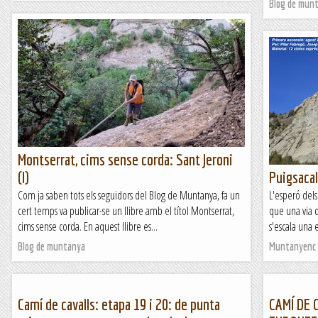
Blog de mun
Montserrat, cims sense corda: Sant Jeroni
(I)
Puigsacal
Com ja saben tots els seguidors del Blog de Muntanya, fa un
L'esperó dels
cert temps va publicar-se un llibre amb el títol Montserrat,
que una via 
cims sense corda. En aquest llibre es...
s'escala una 
Blog de muntanya
Muntanyenc
Camí de cavalls: etapa 19 i 20: de punta
CAMÍ DE C