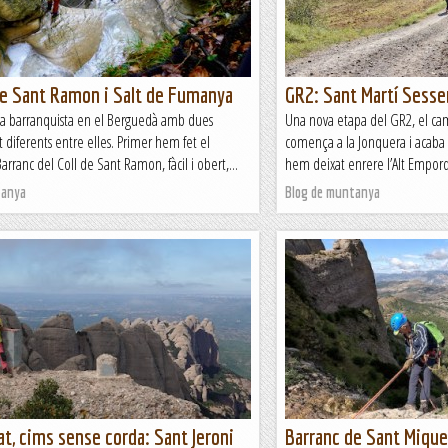
de Sant Ramon i Salt de Fumanya
GR2: Sant Martí Sesse
a barranquista en el Berguedà amb dues
Una nova etapa del GR2, el ca
lt diferents entre elles. Primer hem fet el
comença a la Jonquera i acaba 
arranc del Coll de Sant Ramon, fàcil i obert,...
hem deixat enrere l’Alt Empordà
tanya
Blog de muntanya
t, cims sense corda: Sant Jeroni
Barranc de Sant Mique