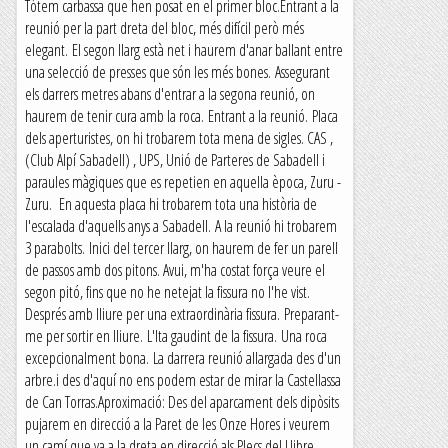
Tòtem carbassa que hen posat en el primer bloc.Entrant a la
reunió per la part dreta del bloc, més difícil però més
elegant. El segon llarg està net i haurem d'anar ballant entre
una selecció de presses que són les més bones. Assegurant
els darrers metres abans d'entrar a la segona reunió, on
haurem de tenir cura amb la roca. Entrant a la reunió. Placa
dels aperturistes, on hi trobarem tota mena de sigles. CAS ,
(Club Alpí Sabadell) , UPS, Unió de Parteres de Sabadell i
paraules màgiques que es repetien en aquella època, Zuru -
Zuru. En aquesta placa hi trobarem tota una història de
l'escalada d'aquells anys a Sabadell. A la reunió hi trobarem
3 parabolts. Inici del tercer llarg, on haurem de fer un parell
de passos amb dos pitons. Avui, m'ha costat força veure el
segon pitó, fins que no he netejat la fissura no l'he vist.
Després amb lliure per una extraordinària fissura. Preparant-
me per sortir en lliure. L'Ita gaudint de la fissura. Una roca
excepcionalment bona. La darrera reunió allargada des d'un
arbre.i des d'aquí no ens podem estar de mirar la Castellassa
de Can Torras.Aproximació: Des del aparcament dels dipòsits
pujarem en direcció a la Paret de les Onze Hores i veurem
un camí que va a la dreta en direcció als Plecs del Llibre,