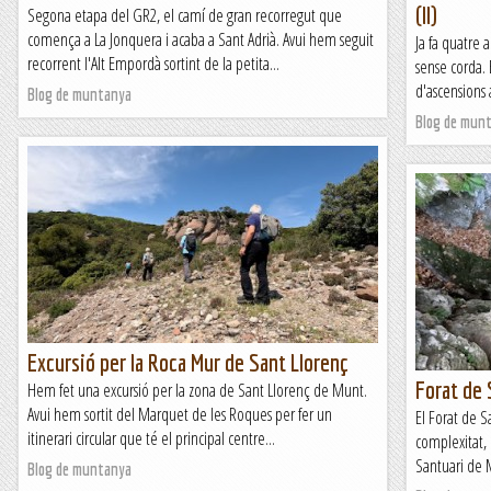
(II)
Segona etapa del GR2, el camí de gran recorregut que
comença a La Jonquera i acaba a Sant Adrià. Avui hem seguit
Ja fa quatre 
recorrent l'Alt Empordà sortint de la petita...
sense corda.
d'ascensions 
Blog de muntanya
Blog de mun
Excursió per la Roca Mur de Sant Llorenç
Forat de
Hem fet una excursió per la zona de Sant Llorenç de Munt.
Avui hem sortit del Marquet de les Roques per fer un
El Forat de 
itinerari circular que té el principal centre...
complexitat, 
Santuari de 
Blog de muntanya