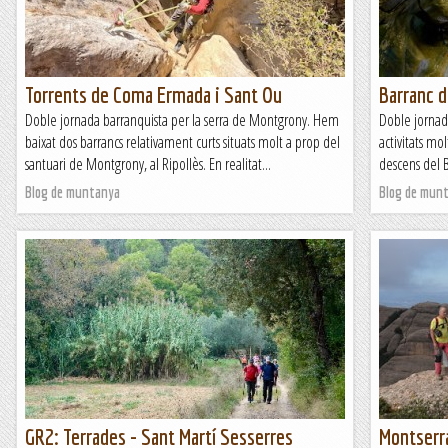
Torrents de Coma Ermada i Sant Ou
Barranc 
Doble jornada barranquista per la serra de Montgrony. Hem
Doble jornad
baixat dos barrancs relativament curts situats molt a prop del
activitats mo
santuari de Montgrony, al Ripollès. En realitat...
descens del B
Blog de muntanya
Blog de mun
GR2: Terrades - Sant Martí Sesserres
Montserra