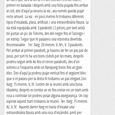
primer en baixada i després amb una forta pujada fins arribar
al coll, des d'aquí ja veureu la via , ara només queda pujar
recte amunt. La via: en pocs metres hi trobareu diferents
tipus d'escalada, placa, artificial, i una extraordinària fissura. La
via està equipada amb 3 parabolts i 2 pitons, per tant anirà
bé portar un joc de Tòtems, des del negre fins el Taronge i
un estrep. Segur que hi passareu una estoneta divertida.
Recomanable. 1er. llarg: 20 metres. V, IV+, V. 3 parabolts.
Per arribar al primer parabolt, ja haureu de fer un pas just de
peus, per sort hi ha uns bons còdols per les mans, després
podreu seguir amb Ao fins el tercer parabolts, des d'on
sortireu a l'esquerra amb un flanqueig bonic fins un gran
bloc. Des d'aquí ja podreu pujar vertical fins el següent bloc
que si el passeu per la dreta hi trobareu un pas elegant.2on
llarg: 15 metres. V, IV. Sortim de la reunió amb una bona
tibadeta, després es tomba un xic fins entrar en un tram amb
roca a controlar on podreu posar alguna assegurança. Un cop
superat aquest tram trobareu la reunió. 3er. llarg: 15 metres.
A2, V, IV. Aquests darrer llarg es tracta d'escalar una
extraordinària fissura amb una roca d'escàndol, però per