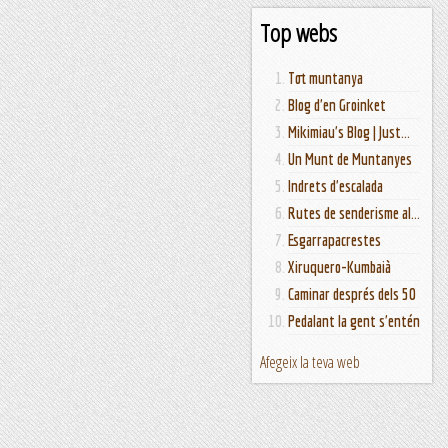
Top webs
Tot muntanya
Blog d'en Groinket
Mikimiau's Blog | Just...
Un Munt de Muntanyes
Indrets d'escalada
Rutes de senderisme al...
Esgarrapacrestes
Xiruquero-Kumbaià
Caminar després dels 50
Pedalant la gent s'entén
Afegeix la teva web