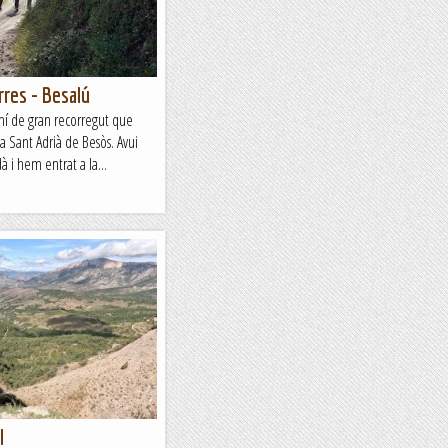
rres - Besalú
mí de gran recorregut que
a Sant Adrià de Besòs. Avui
 i hem entrat a la...
l