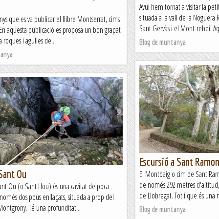
Avui hem tornat a visitar la pet
situada a la vall de la Noguera 
anys que es va publicar el llibre Montserrat, cims
Sant Gervàs i el Mont-rebei. Aq
 En aquesta publicació es proposa un bon grapat
a roques i agulles de...
Blog de muntanya
tanya
Escursió a Sant Ramon
 Sant Ou
El Montbaig o cim de Sant Ra
de només 292 metres d'altitud, 
Sant Ou (o Sant Hou) és una cavitat de poca
de Llobregat. Tot i que és una 
només dos pous enllaçats, situada a prop del
Montgrony. Té una profunditat...
Blog de muntanya