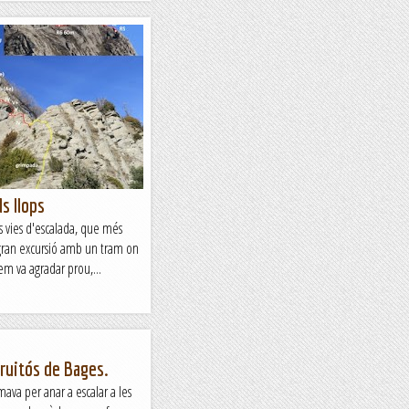
s llops
es vies d'escalada, que més
gran excursió amb un tram on
 em va agradar prou,...
Fruitós de Bages.
mava per anar a escalar a les