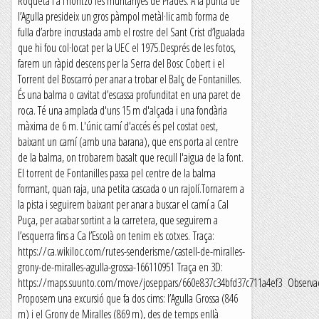
Roqueta i a l’horitzó les muntanyes de Prades. A la punta de
l’Agulla presideix un gros pàmpol metàl·lic amb forma de
fulla d’arbre incrustada amb el rostre del Sant Crist d’Igualada
que hi fou col·locat per la UEC el 1975.Després de les fotos,
farem un ràpid descens per la Serra del Bosc Cobert i el
Torrent del Boscarró per anar a trobar el Balç de Fontanilles.
És una balma o cavitat d’escassa profunditat en una paret de
roca. Té una amplada d'uns 15 m d'alçada i una fondària
màxima de 6 m. L'únic camí d'accés és pel costat oest,
baixant un camí (amb una barana), que ens porta al centre
de la balma, on trobarem basalt que recull l'aigua de la font.
El torrent de Fontanilles passa pel centre de la balma
formant, quan raja, una petita cascada o un rajolí.Tornarem a
la pista i seguirem baixant per anar a buscar el camí a Cal
Puça, per acabar sortint a la carretera, que seguirem a
l’esquerra fins a Ca l’Escolà on tenim els cotxes. Traça:
https://ca.wikiloc.com/rutes-senderisme/castell-de-miralles-
grony-de-miralles-agulla-grossa-166110951 Traça en 3D:
https://maps.suunto.com/move/joseppars/660e837c34bfd37c711a4ef3 Observac
Proposem una excursió que fa dos cims: l’Agulla Grossa (846
m) i el Grony de Miralles (869 m), des de temps enllà