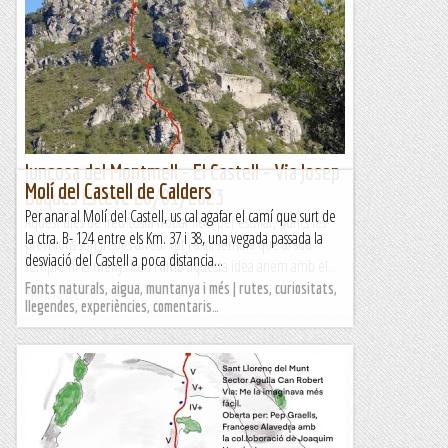
Juncosa del Montmell - El Castell - Via Josep
Molí del Castell de Calders
Baqués Esteve 28/01/2023
Per anar al Molí del Castell, us cal agafar el camí que surt de
Aquest dies de fred costa trobar llocs per escalar, doncs les
la ctra. B- 124 entre els Km. 37 i 38, una vegada passada la
previsions són fredes arreu. Tot i així, sembla que al sud
desviació del Castell a poca distancia...
sempre hi fa menys fred i amb aquesta idea anem amb el...
Fonts naturals, aigua, muntanya i més | rutes, curiositats,
Manel&Ita
llegendes, experiències, comentaris…