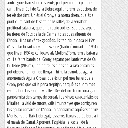
amb alguns trams ben costeruts, part per corriol i part per
camí, fins el Coll de Ca la Llebre.Aquí tindrem les opcions de
fer els dos cims: Un és el Grony, a la nostra dreta, que és el
punt culminant de la serra de Miralles, de la serralada
prelitoral catalana, que en direcció sud-est, sud-oest separa
les rieres de Tous de la de Carme, totes dues afluents de
l’Anoia. Hi ha un vèrtex geodèsic. És tradició iniciada el 1994
d’instal·lar-hi cada any un pessebre (tradició iniciada el 1964 i
que fins el 1994 es col·locava als Mollons)Tornarem a baixar al
coll i a l’altra banda del Grony, separat per l’antic mas de Ca
la Llebre (808 m), - on entre les runes de la casa encara es
pot observar un forn de llenya - hi ha la esmolada agulla
anomenada Agulla Grossa, que és un pèl mes baixa que el
Grony però que val la pena trepitjar, perquè és el cim més
escarpat de la serra de Miralles. Des del cim tenim una gran
panoràmica dels camps de cereals i de vinyes característics de
Miralles i la visió de turons, valls i muntanyes que configuren
la singular comarca de l’Anoia. La panoràmica aquí s’estén fins
Montserrat, el Baix Llobregat, les serres litorals de Collserola i
el massís de Garraf. A ponent, l’església i el castell de la