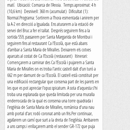
matí. Ubicació: Comarca de l’Anoia. Temps aproximat: 4 h
(10,6 km) Desnivell: 360 m (acumulat) Dificultat (1):
Normal.Programa: Sortirem a l’hora esmentada i anirem per
la A-2 en direcció a Igualada. Ens aturarem a la estació de
servei del Bruc a fer el tallat. Després seguirem fins a la
sortida 559, passarem per Santa Margarida de Montbui i
seguirem fins al restaurant Ca l’Escolà, que està abans
d’arribar a Santa Maria de Miralles. Deixarem els cotxes
aparcats al costat de Ca l’Escolà (restaurant) Itinerari:
Començarem a caminar des Ca l’Escolà i pujarem a Santa
Maria de Miralles on es troba l'antic castell dalt d’un turó a
662 m per damunt de ca l’Escolà. El castell està constituït per
una edificació rectangular que conserva part de les parets en
les que es pot apreciar l’opus spicatum. A sota d'aquesta s'hi
troba una esplanada que queda limitada per una muralla
enderrocada de la qual es conserva una torre quadrada i
l’església de Santa Maria de Miralles, romànica d'una nau
amb portal d'arc rodó coronat amb un fris.Per continuar,
agafarem un camí que surt a la dreta de l’església. Arribarem
a uns camps i enllaçarem amb el sender GR-172 que puja