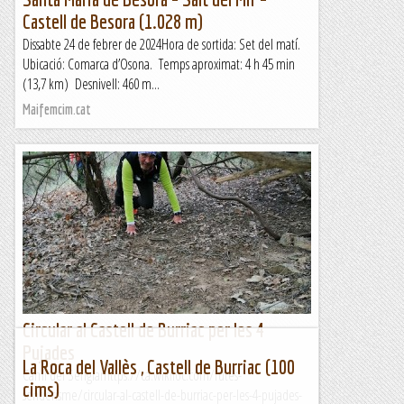
Castell de Besora (1.028 m)
Dissabte 24 de febrer de 2024Hora de sortida: Set del matí.
Ubicació: Comarca d’Osona. Temps aproximat: 4 h 45 min
(13,7 km) Desnivell: 460 m...
Maifemcim.cat
Circular al Castell de Burriac per les 4
Pujades
La Roca del Vallès , Castell de Burriac (100
Camí del Senglarhttps://ca.wikiloc.com/rutes-
cims)
senderisme/circular-al-castell-de-burriac-per-les-4-pujades-