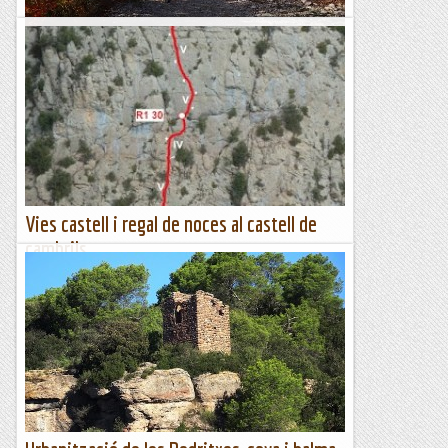
En BTT pels dominis del Castell de Mur
Distància: 42 km.Desnivell: 1400 m.Dificultat tècnica:
mitjana, puntualment alta. Durada total: 6 h.Punt de sortida:
Cellers (Hotel del Llac). Bonica pedalada al...
Passamuntanyes
Vies castell i regal de noces al castell de
cambrils
DIUMENGE, 17 DE SETEMBRE DE 2023 Avui tornem al
Solsonès, inicialment volíem fer un parell de cordades
perquè el Pep conegui la zona on no hi ha escalat mai,
però...
Els Visas