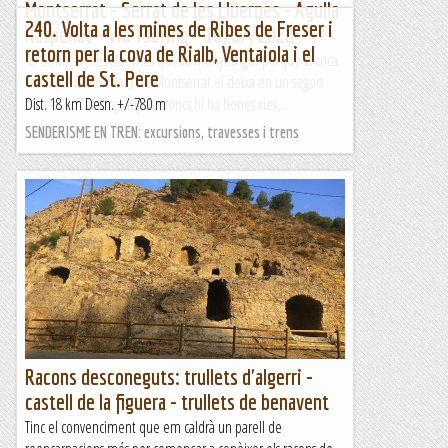
Montserrat - Serrat de les Lluernes - Agulla
240. Volta a les mines de Ribes de Freser i
Ratpenat - Via Tsering - 10/07/2022
retorn per la cova de Rialb, Ventaiola i el
El Serrat de les Lluernes queda menystingut perquè la roca
castell de St. Pere
reina (Cavall Bernat) de Montserrat el deixa en un segon
terme, un fet força injust, doncs hi ha bones vies,...
Dist. 18 km Desn. +/-780 m
Manel&Ita
SENDERISME EN TREN: excursions, travesses i trens
Racons desconeguts: trullets d'algerri -
castell de la figuera - trullets de benavent
Tinc el convenciment que em caldrà un parell de