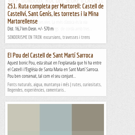
Via P. GONDOUX. ROC DEL SEGRE o CASTELL
251. Ruta completa per Martorell: Castell de
DE L'AIGUA. GORGES DE LLO.
Castellví, Sant Genís, les torretes i la Mina
30/10/22. A les gorges de Llo trobem una agulla què crida
Martorellense
l'atenció, amb diverses vies. La més clàssica és la via
P.Gondoux, una via de tres llargs de corda amb tres...
Dist. 16,7 km Desn. +/- 570 m
Joan asín
SENDERISME EN TREN: excursions, travesses i trens
El Pou del Castell de Sant Martí Sarroca
Aquest bonic Pou, esta situat en l’explanada que hi ha entre
el Castell i l’Església de Santa Maria en Sant Martí Sarroca.
Pou ben conservat, tal com el seu conjunt...
Fonts naturals, aigua, muntanya i més | rutes, curiositats,
llegendes, experiències, comentaris…