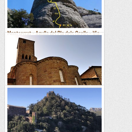
sopa...", així que arribem en un plis a peu de via...
Lo gall
Montserrat - Agulla del Pla dels Ocells - Via
Guzmán - Silva 06/05/2023
Després de donar voltes a veure quina via podíem fer,
resulta que els nostres companys, Montse i Sergi, no havien
fet l'Agulla del Pla dels Ocells, així que ja tenim...
Manel&Ita
Monestir de leyre i castell de javier.
Descripció de la ruta; si alguna vegada decidiu fer un tomb
per la comunitat de Navarra, aquí detallem un parell de
passejades curtes sense cap dificultat, però amb un...
Esgarrapacrestes