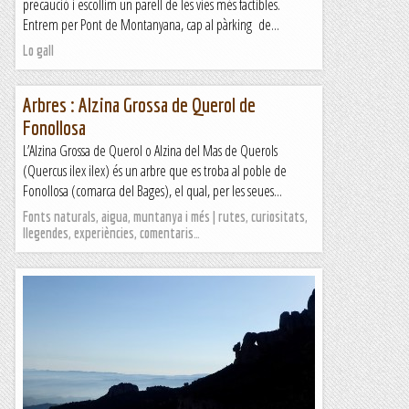
precaució i escollim un parell de les vies més factibles.
Entrem per Pont de Montanyana, cap al pàrking de...
Lo gall
Arbres : Alzina Grossa de Querol de
Fonollosa
L’Alzina Grossa de Querol o Alzina del Mas de Querols
(Quercus ilex ilex) és un arbre que es troba al poble de
Fonollosa (comarca del Bages), el qual, per les seues...
Fonts naturals, aigua, muntanya i més | rutes, curiositats,
llegendes, experiències, comentaris…