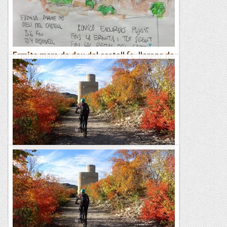
Balma dels Bous, puig dels Eixuts, Sant Climent...
Muntanya
Ermita mare de deu del castell (s. llorenç de
montgai)
Ruta de Xalets de la Solana a Sant Llorenç de Montgai
pasando por:- Ermita Mare de Deu del Castell (1.5 km)Curta
però molt maca excursió fins la ERMITA MARE DE DEU DEL...
El món de la ferrata i la escalada
En BTT pels dominis del Castell de Mur
Distància: 42 km.Desnivell: 1400 m.Dificultat tècnica:
mitjana, puntualment alta. Durada total: 6 h.Punt de sortida:
Cellers (Hotel del Llac). Bonica pedalada al...
Pass@muntanyes