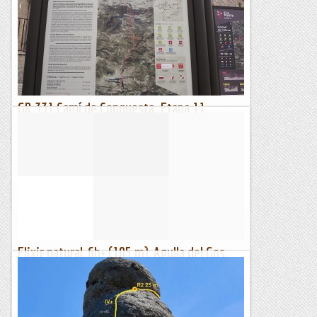
de franc per la comunitat). Aquest cap de setmana hem
tornat a fer Centre i hem arranjat l'interessantíssim...
Excursions del Joan Ramon
GR 331 Camí de Conquesta. Etapa 11.
Castell de Cabres - Vallibona
1 d’abril de 2023Seguint la traça del Camí de Conquesta,
emprenem l’etapa 11 entre Castell de Cabres i Vallibona que
en bona part transcorre per la Tineça de Benifassà,...
Senderes
Elixir natural, 6b+ (105 m), Agulla del Gos,
Collegats
Galls i cervell mai han lligat bé, però quan les galles s'hi
afegeixen, l'entropia es dispara. El pla avui era fer "No vols