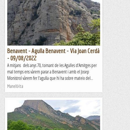
Torno a la vall de Cerneres (veure sortida anterior) però en
lloc de pujar al Collell, avui decideIxo pujar-me al cimal del
Castell de Termes. Es tracta d’una bona excursió...
Excursions del Joan Ramon
Benavent - Agulla Benavent - Via Joan Cerdà
- 09/08/2022
A mitjans dels anys 70, tornant de les Agulles d'Amitges per
mal temps ens vàrem parar a Benavent i amb el Josep
Monistrol vàrem fer l'agulla que hi ha sobre mateix del...
Manel&Ita