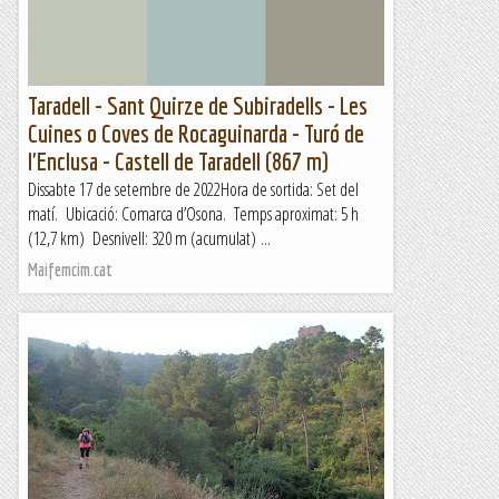
Taradell - Sant Quirze de Subiradells - Les
Cuines o Coves de Rocaguinarda - Turó de
l'Enclusa - Castell de Taradell (867 m)
Dissabte 17 de setembre de 2022Hora de sortida: Set del
matí. Ubicació: Comarca d’Osona. Temps aproximat: 5 h
(12,7 km) Desnivell: 320 m (acumulat) ...
Maifemcim.cat