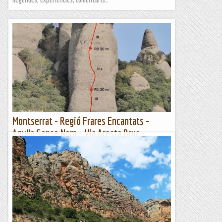
Montserrat - Regió Frares Encantats -
Agulla Sense Nom - Via Aresta Bruc -
24/11/2022
Feia temps que volíem tornar a les Agulles de l'Ànec i la
Sense Nom, però ens costava trobar el dia, i avui que el
temps no pintava massa fred hem decidit anar-hi.A...
Manel&Ita