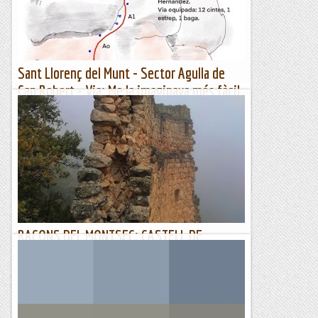
Sant Llorenç del Munt - Sector Agulla de
Can Robert - Via: Me la imaginava més fàcil
- 19/12/2022
Sortim de casa veient la Mola totalment encapotada, només
veiem unes espurnes de sol a les parts més baixes que, ara hi
són, ara no hi són. Hem decidit jugar-nos-la....
Manel&Ita
RACONS DEL MONTSEC: CASTELL DE
MONTASPRE o ASPREMONT
L'Antoni Cots i en Santi Seró em proposen anar a fer un cop
d'ull al castell de Montaspre de l'Ametlla del Montsec. La
veritat no sé on està. Un dia plujós i emboirat em...