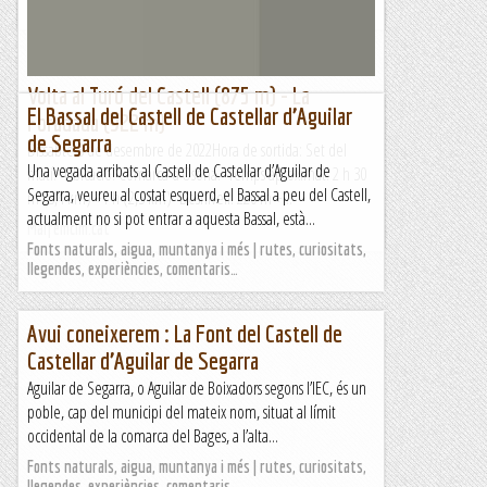
Excursions del Joan Ramon
Volta al Turó del Castell (875 m) - La
El Bassal del Castell de Castellar d’Aguilar
Foradada (922 m)
de Segarra
Dissabte 3 de desembre de 2022Hora de sortida: Set del
Una vegada arribats al Castell de Castellar d’Aguilar de
matí. Ubicació: Comarca d’Osona. Temps aproximat: 2 h 30
Segarra, veureu al costat esquerd, el Bassal a peu del Castell,
m (8,4 km) +1 h (2,3 km) Desnivell: 220 m +...
actualment no si pot entrar a aquesta Bassal, està...
Maifemcim.cat
Fonts naturals, aigua, muntanya i més | rutes, curiositats,
llegendes, experiències, comentaris…
Avui coneixerem : La Font del Castell de
Castellar d’Aguilar de Segarra
Aguilar de Segarra, o Aguilar de Boixadors segons l’IEC, és un
poble, cap del municipi del mateix nom, situat al límit
occidental de la comarca del Bages, a l’alta...
Fonts naturals, aigua, muntanya i més | rutes, curiositats,
llegendes, experiències, comentaris…