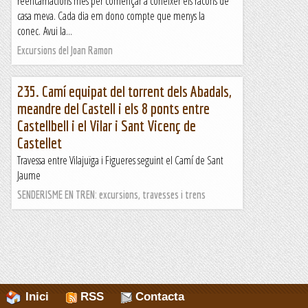
reencarnacions més per començar a conèixer els racons de
casa meva. Cada dia em dono compte que menys la
conec. Avui la...
Excursions del Joan Ramon
235. Camí equipat del torrent dels Abadals,
meandre del Castell i els 8 ponts entre
Castellbell i el Vilar i Sant Vicenç de
Castellet
Travessa entre Vilajuïga i Figueres seguint el Camí de Sant
Jaume
SENDERISME EN TREN: excursions, travesses i trens
Inici
RSS
Contacta