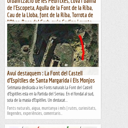
Urbanització de les Pedritxes, cova i balma
de l'Escopeta, Agulla de la Font de la Riba,
Cau de la Lloba, font de la Riba, Torrota de
l'Obac, Roca del Corb, puig Codina i punta
dels Caus Cremats
Urb. Pedritxes, cova Escopeta, Agulla Font de la Riba, Cau de
la Lloba, font de la Riba, Torrota Obac, Roca Corb i Caus
CrematsWikiloc | Ruta Urb. Pedritxes, cova Escopeta,...
Muntanya
Avui destaquem : La Font del Castell
Ressenyes del Castell de Quermançó,
d’Espitlles de Santa Margarida i Els Monjos
Vilajuïga.
Setmana dedicada a les Fonts naturals La Font del Castell
d’Espitlles esta en la Partida del Serrau. En el fondal al sud,
sota de la masia d’Espitlles. Un destacat...
Bloc Empotrat
Fonts naturals, aigua, muntanya i més | rutes, curiositats,
llegendes, experiències, comentaris…