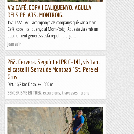
Via CAFÈ, COPA i CALIQUENYO. AGULLA
DELS PELATS. MONTROIG.
19/11/22. Avui acompanyo als companys què van a la via
Cafè, copa i caliquenyo al Mont-Roig. Aquesta via amb un
equipament generós s'està repetint força,...
Joan asín
262. Cervera. Seguint el PR C-141, visitant
el castell i Serrat de Montpaó i St. Pere el
Gros
Dist. 16,2 km Desn. +/- 350 m
SENDERISME EN TREN: excursions, travesses i trens