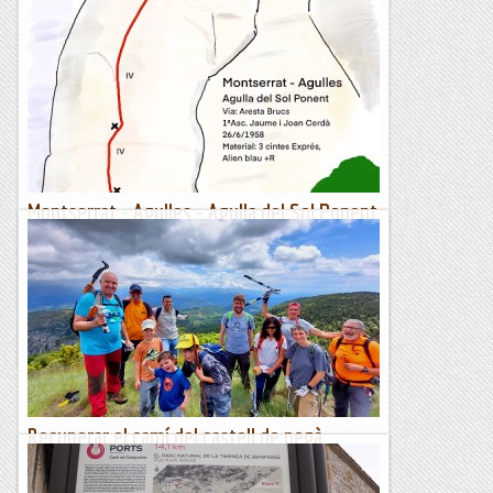
Montserrat - Agulles - Agulla del Sol Ponent
- 13/06/2023
L'Agulla del Sol Ponent és un excel·lent mirador sobre la
cara oest d'Agulles, només per aquest motiu ja val la pena fer
qualsevol de les seves vies. Avui,...
Manel&Ita
Recuperar el camí del castell de pegà
(bonansa - ribagorça)
Hi ha dies que tinc la sensació de treballar a jova (treballar