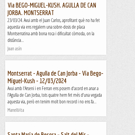
Via BEGO-MIGUEL-KUSH. AGULLA DE CAN
JORBA. MONTSERRAT
23/03/24. Avui amb el Juan Carlos, aprofitant què no ha fet
aquesta via ens regalem una sobre-dosis de placa
Montserratina amb bona roca i dificultat còmoda, on la
distància...
Joan asín
Montserrat - Agulla de Can Jorba - Via Bego-
Miguel-Kush - 12/03/2024
Avui amb l'Arseni i en Ferran ens posem d'acord en anar a
l'Agulla de Can Jorba, tots quatre hem fet més d'una vegada
aquesta via, però en tenim molt bon record i no ens fa...
Manel&Ita
Santa Maria de Besora – Salt del Mir –