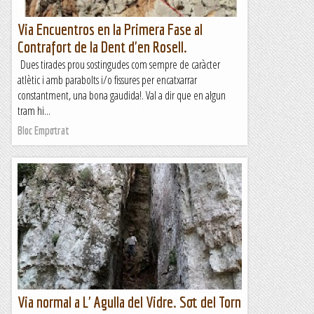
Via Encuentros en la Primera Fase al
Contrafort de la Dent d'en Rosell.
Dues tirades prou sostingudes com sempre de caràcter
atlètic i amb parabolts i/o fissures per encatxarrar
constantment, una bona gaudida!. Val a dir que en algun
tram hi...
Bloc Empotrat
Via normal a L' Agulla del Vidre. Sot del Torn