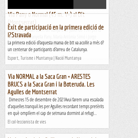
Via Pany o Normal (45 m. V+) al Dit
(Montserrat)
Èxit de participació en la primera edició de
Magnífic itinerari obert un llunyà 6 de juliol de 1941 per la
l?Stravada
cordada Jordi Panyella Pany, Maria Antònia Simó i Jorge
La primera edició d?aquesta marxa de btt va acollir a més d?
Ferrera, el qual recorre l'arrogant aresta nord del Dit...
un centenar de participants d?arreu de Catalunya.
Classic climber
Esport, Turisme i Muntanya | Nació Muntanya
Via NORMAL a la Saca Gran + ARESTES
BRUCS a la Saca Gran i la Boteruda. Les
Agulles de Montserrat
Dimecres 15 de desembre de 2021Avui farem una escalada
d'aquelles tranquil.les per Agulles recordant temps pretèrits
en què omplíem el cap de setmana dormint al refugi...
El col·leccionista de vies