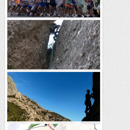
Les altres vies...
La meva primera milla
Milla urbana barri Covadonga, 30ª edició 1,5 km. 8-35 5-50 x
km. 4 metres de desnivell positiu No acostumo a participar
en curses tan curtes, però aquesta milla fa...
Fragments de camins i curses
Via Normal al Gerro
Com a pla C ens em fartat de fer vietes maques per aquesta
zona , molt recomanable la Pam a pam adictes ...com no
dels Germans Masó. Al rapelar ens fixem en la...
Les altres vies...
Via Normal al Frare de Baix.