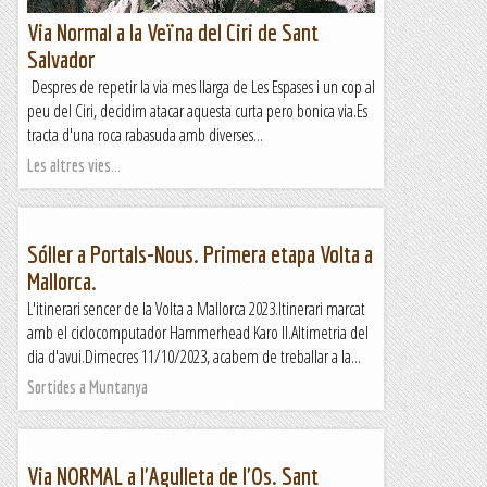
Via Normal a la Veïna del Ciri de Sant
Salvador
Despres de repetir la via mes llarga de Les Espases i un cop al
peu del Ciri, decidim atacar aquesta curta pero bonica via.Es
tracta d'una roca rabasuda amb diverses...
Les altres vies...
Sóller a Portals-Nous. Primera etapa Volta a
Mallorca.
L'itinerari sencer de la Volta a Mallorca 2023.Itinerari marcat
amb el ciclocomputador Hammerhead Karo II.Altimetria del
dia d'avui.Dimecres 11/10/2023, acabem de treballar a la...
Sortides a Muntanya
Via NORMAL a l'Agulleta de l'Os. Sant