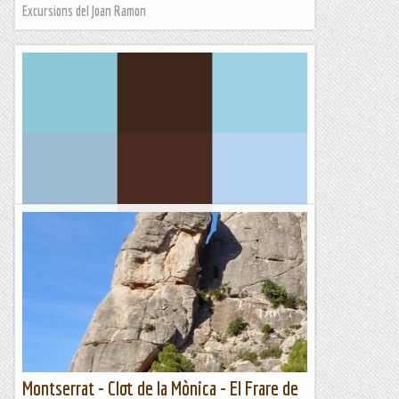
Excursions del Joan Ramon
Via normal al cavall
DISSABTE, 25 DE MARÇ DE 2023Fa unes setmanes en un dels
esmorzars de forquilla que fem la colla d'escaladors d'Olesa i
Esparreguera va venir l'Antonio amb qui hem...
Els Visas
Montserrat - Clot de la Mònica - El Frare de