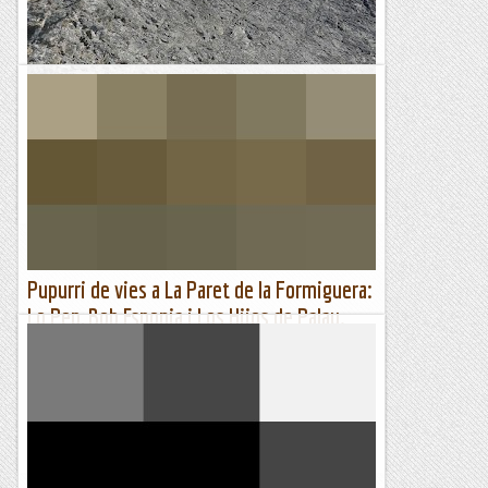
Romàntic Guerrer
Rocciamelone, via normal del vessant sud
Cada any intento marxar sol als Alps almenys una setmana,
amb un doble objectiu: gaudir de la muntanya solitària en
tots els seus vessants, i conèixer algun sector nou o anar...
Muntanyenc
Pupurri de vies a La Paret de la Formiguera:
Lo Pep, Bob Esponja i Los Hijos de Palau.
19-03-2022.
Paret de la Formiguera, a l'esquerra a l'altra banda de la via
La Normal i a la dreta les noves vies.El mes de març a
diferència d'ara que ens estem fregint de calor, fèia...
Jaumegrimp 2