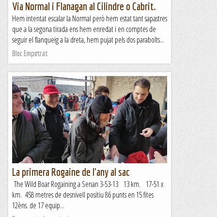
Via Normal i Flanagan al Cilindre o Cabrit.
Hem intentat escalar la Normal però hem estat tant sapastres
que a la segona tirada ens hem enredat i en comptes de
seguir el flanqueig a la dreta, hem pujat pels dos parabolts...
Bloc Empotrat
La primera Rogaine de l'any al sac
The Wild Boar Rogaining a Senan 3-53-13 13 km. 17-51 x
km. 458 metres de desnivell positiu 86 punts en 15 fites
12èns. de 17 equip...