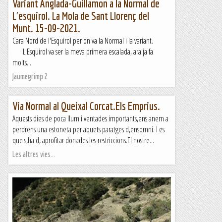
Variant Anglada-Guillamon a la Normal de
L'esquirol. La Mola de Sant Llorenç del
Munt. 15-09-2021.
Cara Nord de l'Esquirol per on va la Normal i la variant.
L'Esquirol va ser la meva primera escalada, ara ja fa
molts...
Jaumegrimp 2
Via Normal al Queixal Corcat.Els Emprius.
Aquests dies de poca llum i ventades importants,ens anem a
perdrens una estoneta per aquets paratges d,ensomni. I es
que s,ha d, aprofitar donades les restriccions.El nostre...
Les altres vies...