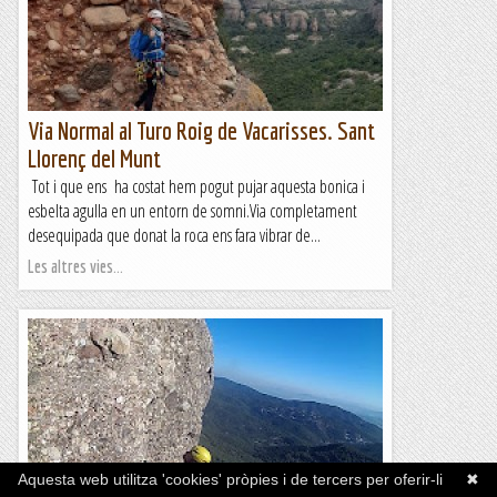
Via Normal al Turo Roig de Vacarisses. Sant
Llorenç del Munt
Tot i que ens ha costat hem pogut pujar aquesta bonica i
esbelta agulla en un entorn de somni.Via completament
desequipada que donat la roca ens fara vibrar de...
Les altres vies...
Aquesta web utilitza 'cookies' pròpies i de tercers per oferir-li
✖