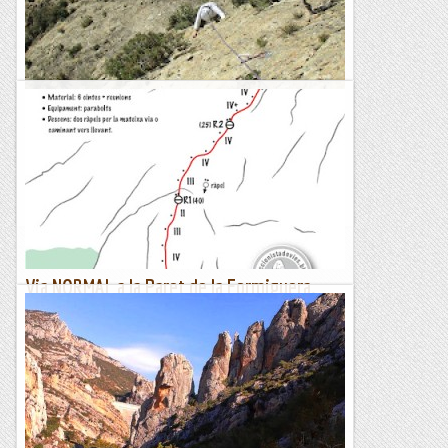
La Normal a la Paret Formiguera
Tots els que llegiu aquestes paraules ja coneixeu el poder de
desconnexió que té l'escalada i, avui, en un dia perfecte a la
Normal de la Paret Formiguera, un nou fitxatge en...
Romàntic Guerrer
Via NORMAL a la Paret de la Formiguera.
Sant Llorenç de Montgai
Dimecres 10 de novembre de 2021La gran clàssica de la
Formiguera. Tot i que ara li han afegit uns quants parabolts
de més, no deixa de ser una bona via per dur a escaladors...
El col·leccionista de vies