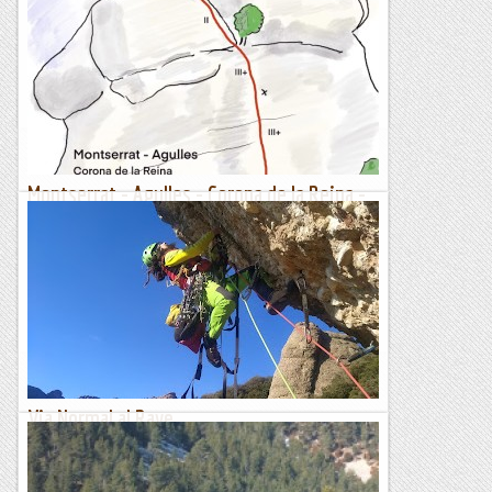
Segons la icònica guia d'en Picazín es tracta de la via de IV
grau més bonica de tot Montserrat. Cardeu-li cas i aneu-la a
fer que si el gurú de l'escalada...
Bloc Empotrat
Montserrat - Agulles - Corona de la Reina -
Via Normal - 08/06/2023
La Corona de la Reina, resta amagada per l'Agulla de la
Reina i per la Boteruda del Gra, ambdues sobre surten molt
més i li treuen protagonisme. Si bé, és una escalada...
Manel&Ita
Via Normal al Rave.
En el moment de la obertura fou una via avanguardista, el
balmat de la segona tirada fou un repte tècnic de primer