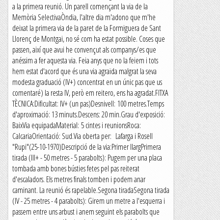
a la primera reunió. Un parell començant la via de la
Memòria SelectivaÒndia, l'altre dia m'adono que m'he
deixat la primera via de la paret de la Formiguera de Sant
Llorenç de Montgai, no sé com ha estat possible. Coses que
passen, així que avui he convençut als companys/es que
anéssim a fer aquesta via. Feia anys que no la feiem i tots
hem estat d'acord que és una via agraïda malgrat la seva
modesta graduació (IV+) concentrat en un únic pas que us
comentaré) la resta IV, però em reitero, ens ha agradat.FITXA
TÈCNICA:Dificultat: IV+ (un pas)Desnivell: 100 metres.Temps
d'aproximació: 13 minuts.Descens: 20 min.Grau d'exposició:
BaixVia equipadaMaterial: 5 cintes i reunionsRoca:
CalcariaOrientació: Sud.Via oberta per: Lafarga i Rosell
"Rupi"(25-10-1970)Descripció de la via:Primer llargPrimera
tirada (III+ - 50 metres - 5 parabolts): Pugem per una placa
tombada amb bones bústies fetes pel pas reiterat
d'escaladors. Els metres finals tomben i podem anar
caminant. La reunió és rapelable.Segona tiradaSegona tirada
(IV - 25 metres - 4 parabolts): Girem un metre a l'esquerra i
passem entre uns arbust i anem seguint els parabolts que