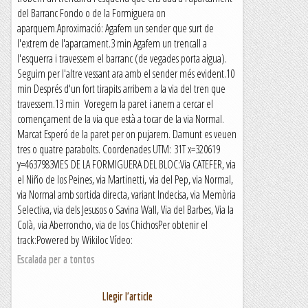
del Barranc Fondo o de la Formiguera on
aparquem.Aproximació: Agafem un sender que surt de
l'extrem de l'aparcament.3 min Agafem un trencall a
l'esquerra i travessem el barranc (de vegades porta aigua).
Seguim per l'altre vessant ara amb el sender més evident.10
min Després d'un fort tirapits arribem a la via del tren que
travessem.13 min Voregem la paret i anem a cercar el
començament de la via que està a tocar de la via Normal.
Marcat Esperó de la paret per on pujarem. Damunt es veuen
tres o quatre parabolts. Coordenades UTM: 31T x=320619
y=4637983VIES DE LA FORMIGUERA DEL BLOC:Via CATEFER, via
el Niño de los Peines, via Martinetti, via del Pep, via Normal,
via Normal amb sortida directa, variant Indecisa, via Memòria
Selectiva, via dels Jesusos o Savina Wall, Via del Barbes, Via la
Colà, via Aberroncho, via de los ChichosPer obtenir el
track:Powered by Wikiloc Vídeo:
Escalada per a tontos
Llegir l'article