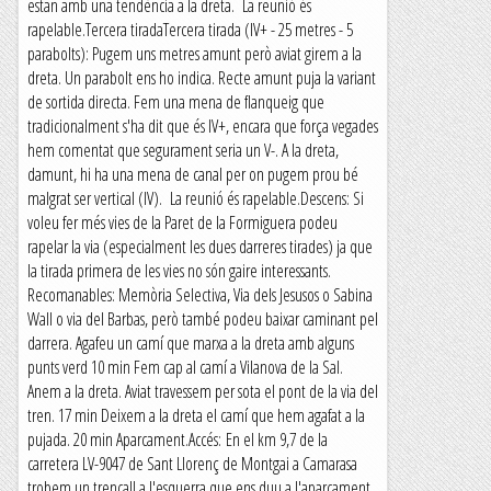
estan amb una tendència a la dreta. La reunió és
rapelable.Tercera tiradaTercera tirada (IV+ - 25 metres - 5
parabolts): Pugem uns metres amunt però aviat girem a la
dreta. Un parabolt ens ho indica. Recte amunt puja la variant
de sortida directa. Fem una mena de flanqueig que
tradicionalment s'ha dit que és IV+, encara que força vegades
hem comentat que segurament seria un V-. A la dreta,
damunt, hi ha una mena de canal per on pugem prou bé
malgrat ser vertical (IV). La reunió és rapelable.Descens: Si
voleu fer més vies de la Paret de la Formiguera podeu
rapelar la via (especialment les dues darreres tirades) ja que
la tirada primera de les vies no són gaire interessants.
Recomanables: Memòria Selectiva, Via dels Jesusos o Sabina
Wall o via del Barbas, però també podeu baixar caminant pel
darrera. Agafeu un camí que marxa a la dreta amb alguns
punts verd 10 min Fem cap al camí a Vilanova de la Sal.
Anem a la dreta. Aviat travessem per sota el pont de la via del
tren. 17 min Deixem a la dreta el camí que hem agafat a la
pujada. 20 min Aparcament.Accés: En el km 9,7 de la
carretera LV-9047 de Sant Llorenç de Montgai a Camarasa
trobem un trencall a l'esquerra que ens duu a l'aparcament