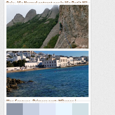
Baix- Via Normal entrant per la Via Petit Nil
- 17/02/2023
Si bé, ja havíem pujat el Frare de Baix, no hi havíem pujat
per la via normal. Aquesta via ens feia il·lusió, és una ascensió
clàssica de Montserrat, així que avui hem...
Manel&Ita
Via Normal al Trencabarrals.
Després de vint anys cardant el pena per Sant Benet i els
Gorros finalment s'han alineat els astres i ens hem anat a
arrossegar a aquest monòlit tant ben parit. Ens ha semblat...
Bloc Empotrat
Illes Gregues. Primera part: Míkonos i
Naxos.
Després de la sortida a l'Aneto (3404 mts.) des de la porta de