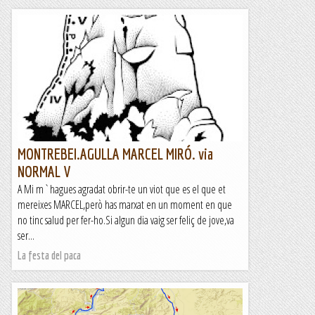
MONTREBEI.AGULLA MARCEL MIRÓ. via
NORMAL V
A Mi m`hagues agradat obrir-te un viot que es el que et
mereixes MARCEL,però has marxat en un moment en que
no tinc salud per fer-ho.Si algun dia vaig ser feliç de jove,va
ser...
La festa del paca