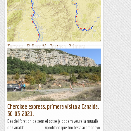
Tortosa- El Perelló- Tortosa. Primera
sortida en Bikepacking
Itinerari marcat amb el rellotge Suunto Traverse.Us deixo
unes quantes fotos de la nostra primera sortida Bikepacking a
les Terres de l'Ebre. Durant la setmana penjaré les dues...
Sortides a Muntanya
Cherokee express, primera visita a Canalda.
30-03-2021.
Des del forat on deixem el cotxe ja podem veure la muralla
de Canalda. Aprofitant que tinc festa acompanyo