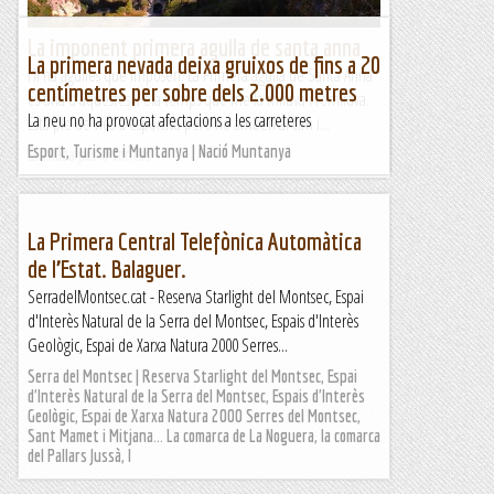
La imponent primera agulla de santa anna
La primera nevada deixa gruixos de fins a 20
Hi ha agulles que imposen. La Primera agulla de Santa Anna
centímetres per sobre dels 2.000 metres
és una d'aquestes. Feia temps que me la mirava i remirava.
La neu no ha provocat afectacions a les carreteres
Està ple de vies d'esportiva però no arriben al cim i...
Esport, Turisme i Muntanya | Nació Muntanya
Escalada per a tontos
La Primera Central Telefònica Automàtica
de l’Estat. Balaguer.
SerradelMontsec.cat - Reserva Starlight del Montsec, Espai
d'Interès Natural de la Serra del Montsec, Espais d'Interès
Geològic, Espai de Xarxa Natura 2000 Serres...
Serra del Montsec | Reserva Starlight del Montsec, Espai
d'Interès Natural de la Serra del Montsec, Espais d'Interès
Geològic, Espai de Xarxa Natura 2000 Serres del Montsec,
Sant Mamet i Mitjana... La comarca de La Noguera, la comarca
del Pallars Jussà, l