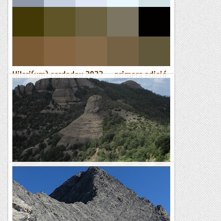
casa amb bicicleta, ens hem agafat uns dies de vacances i
platja amb la Irene. Hem marxat a les Illes Gregues,...
Sortides a Muntanya
Hilari(um) cardedeu 2022 ... primera edició
(16/17/18 septembre 2022)
Aquest any hem tingut la sort de disfrutar de la primera
edició del HILARI(UM) a Cardedeu, més concretament a: El
conjunt de Cal Ros de Sant Hilari, situat a...
El món de la ferrata i la escalada
La Normal al Roc de la Bala.
Fa molts anys, vaig anar d'excursió per aquests cap de serrat
de la Móra Comdal i vaig veure alguna coseta a la cara sud
del Roc de la Bala. Des de llavors, sempre he tingut...