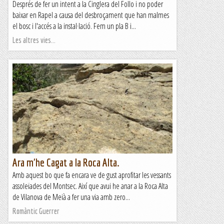
Després de fer un intent a la Cinglera del Follo i no poder
baixar en Rapel a causa del desbroçament que han malmes
el bosc i l'accés a la instal·lació. Fem un pla B i...
Les altres vies...
Ara m'he Cagat a la Roca Alta.
Amb aquest bo que fa encara ve de gust aprofitar les vessants
assoleïades del Montsec. Així que avui he anar a la Roca Alta
de Vilanova de Meià a fer una via amb zero...
Romàntic Guerrer