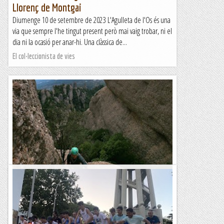
Llorenç de Montgai
Diumenge 10 de setembre de 2023 L'Agulleta de l'Os és una
via que sempre l'he tingut present però mai vaig trobar, ni el
dia ni la ocasió per anar-hi. Una clàssica de...
El col·leccionista de vies
Via Normal - Flanagan al Cilindre o El Cabrit.
Per acomiadar les tardes d'escalada d'estiu despres de
treballar fem aquesta autentica via històrica al cor de
Montserrat (Ecos).Fem aproximació per la drecera del...