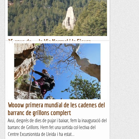
ordre. De mica en mica aquest tram s'anà omplint de ferro
i...
Bloc Empotrat
15 anys de ... la Via Normal i la Fisura
Ossiris al Roc Punxut.
Des de ben petit, cada vegada que pujava per la carretera de
Coll de Port (direcció Tuixent) la vista buscava un petit roc
que apareixia com per art de màgia enmig del bosc....
Romàntic Guerrer
Wooow primera mundial de les cadenes del
barranc de grillons complert
Avui, després de dies de pujar i baixar, fem la inauguració del
barranc de Grillons. Hem fet una sortida col·lectiva del
Centre Excursionista de Lleida i ha estat...