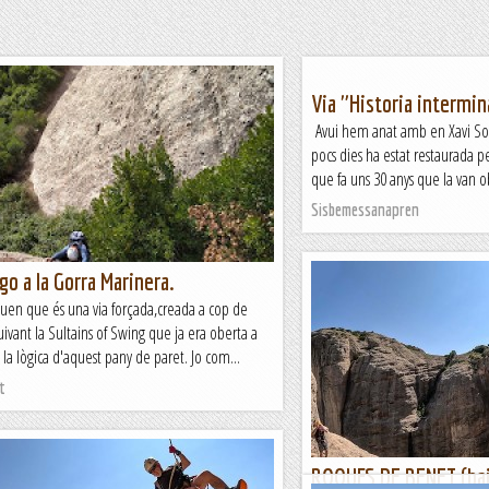
Via "Historia intermin
Avui hem anat amb en Xavi Solà
pocs dies ha estat restaurada p
que fa uns 30 anys que la van obr
Sisbemessanapren
o a la Gorra Marinera.
iuen que és una via forçada,creada a cop de
uivant la Sultains of Swing que ja era oberta a
t la lògica d'aquest pany de paret. Jo com...
t
ROQUES DE BENET (baix