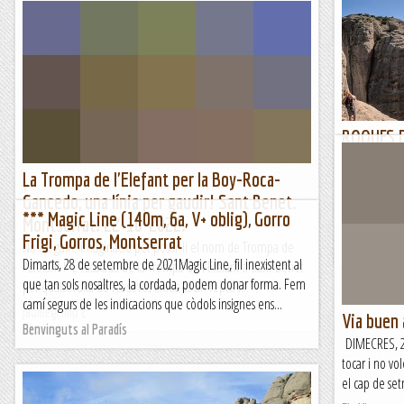
ROQUES DE
ràpels)
La Trompa de l'Elefant per la Boy-Roca-
Eren les cinc
Gancedo, una línia per gaudir! Sant Benet.
me per casa, 
*** Magic Line (140m, 6a, V+ oblig), Gorro
comercial de
Montserrat. 22-10-2022.
Frigi, Gorros, Montserrat
No cal gaire imaginació per posar-li el nom de Trompa de
Muntanyes i
Dimarts, 28 de setembre de 2021Magic Line, fil inexistent al
l'Elefant ! L'escalada de la Trompa de l'Elefant a Sant Benet
que tan sols nosaltres, la cordada, podem donar forma. Fem
per qualsevulla de les seves línies és un repte i...
camí segurs de les indicacions que còdols insignes ens...
Jaumegrimp 2
Via buen
Benvinguts al Paradís
DIMECRES, 2
tocar i no vo
el cap de se