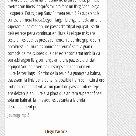
metres son finets, després millora fent un llarg flanqueig a
l'esquerra. Fotos Josep Sanz.Primera reunió.Recuperant la
curiosa primera tirada.Segon llarg: Li engalta recta amunt
superant el balmat en uns passos d'artifical equipat; sortir
dels estreps per a continuar en lliure és el que més ens
costarà, i és que les preses comencen a perdre grip, o som
nosaltres?....el lliure és bonic fent reunió sota la gran i
còmoda balma, suposo que per evitar contactar amb la via
veïna.El segon llarg comença amb uns passos d'artificial
equipat.Sortida divertida d'estreps per continuar en
lliure.Tercer llarg: Sortim de la reunió a guanyar la balma,
travessem la línia de la Sultains, possible tram conflictiu si ens
trobem cordades fent-la...un parell de passos amb estreps
ens deixen ja en lliure a la placa que anirem superant fins a
sota un balmat, la línia aquí es decanta a la dreta
descaradament per...
Jaumegrimp 2
Llegir l'article