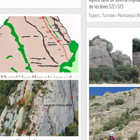
de les línies 572 i 573
Esport, Turisme i Muntanya | 
Albarral i Joan Marc a la cara sud
 Frigi (1152 mts.)
Una línia treballosa al 
la Via Joan Marc realitzada per Joaquim
Xavi-Manel. Serra de 
passat, a mitjans de desembre amb la Teresa
r la via Anna Guinovart al Gorro Frigi,...
El morrot per on transcorr
Aprofitem les tardes d'estiu t
Muntanya
Jaumegrimp 2