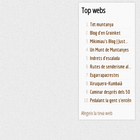
Top webs
Tot muntanya
Blog d'en Groinket
Mikimiau's Blog | Just...
Un Munt de Muntanyes
Indrets d'escalada
Rutes de senderisme al...
Esgarrapacrestes
Xiruquero-Kumbaià
Caminar després dels 50
Pedalant la gent s'entén
Afegeix la teva web