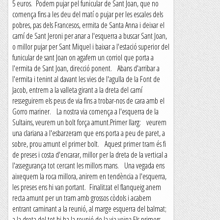
5 euros. Podem pujar pel funicular de Sant Joan, que no
comença fins a les deu del matí o pujar per les escales dels
pobres, pas dels Francesos, ermita de Santa Anna i deixar el
camí de Sant Jeroni per anar a l'esquerra a buscar Sant Joan,
o millor pujar per Sant Miquel i baixar a l'estació superior del
funicular de sant Joan on agafem un corriol que porta a
l'ermita de Sant Joan, direcció ponent. Abans d'arribar a
l'ermita i tenint al davant les vies de l'agulla de la Font de
Jacob, entrem a la valleta girant a la dreta del camí
resseguirem els peus de via fins a trobar-nos de cara amb el
Gorro mariner. La nostra via comença a l'esquerra de la
Sultains, veurem un bolt força amunt.Primer llarg: veurem
una clariana a l'esbarzeram que ens porta a peu de paret, a
sobre, prou amunt el primer bolt. Aquest primer tram és fi
de preses i costa d'encarar, millor per la dreta de la vertical a
l'assegurança tot cercant les millors mans. Una vegada ens
aixequem la roca millora, anirem en tendència a l'esquerra,
les preses ens hi van portant. Finalitzat el flanqueig anem
recta amunt per un tram amb grossos còdols i acabem
entrant caminant a la reunió, al marge esquerra del balmat;
a la dreta del tot hi ha la reunió de la via veïna.Els primers