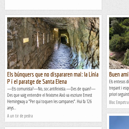
Els búnquers que no dispararen mai: la Línia
Buen amig
P i el paratge de Santa Elena
Els entesos d
trepant i esq
—Ets comunista?—No, soc antifeixista.—Des de quan?—
priori seguin
Des que vaig entendre el feixisme.Això va escriure Ernest
Hemingway a "Per qui toquen les campanes". Hui fa 126
Bloc Empotra
anys...
A un tir de pedra