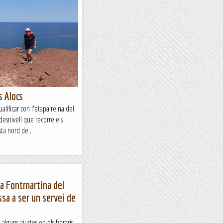
e en Rafel ha passat a recollir-
d recollíem al Pablo al centre
esa paràvem a fer...
s Alocs
lificar con l'etapa reina del
esnivell que recorre els
ta nord de...
i a Fontmartina del
sa a ser un servei de
alguns ajustos en els horaris