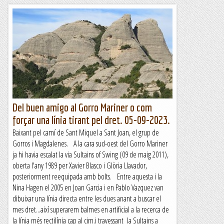
Del buen amigo al Gorro Mariner o com
forçar una línia tirant pel dret. 05-09-2023.
Baixant pel camí de Sant Miquel a Sant Joan, el grup de
Gorros i Magdalenes. A la cara sud-oest del Gorro Mariner
ja hi havia escalat la via Sultains of Swing (09 de maig 2011),
oberta l'any 1989 per Xavier Blasco i Glòria Llavador,
posteriorment reequipada amb bolts. Entre aquesta i la
Nina Hagen el 2005 en Joan Garcia i en Pablo Vazquez van
dibuixar una línia directa entre les dues anant a buscar el
mes dret...així superarem balmes en artificial a la recerca de
la línia més rectilínia cap al cim.i travessant la Sultains a