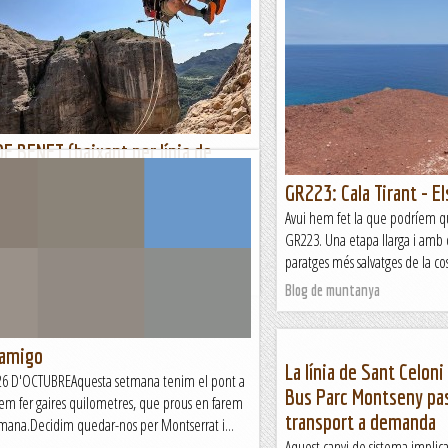
ràpels)
Eren les cinc trenta del matí qu
me per casa, mitja hora més tar
comercial de sempre, per Gand
Muntanyes i paisatges
 BENET (baixant per línia de
GR223: Cala Tirant - El
 trenta del matí que en Rafel ha passat a recollir-
Avui hem fet la que podríem qua
mitja hora més tard recollíem al Pablo al centre
GR223. Una etapa llarga i amb d
 sempre, per Gandesa paràvem a fer...
paratges més salvatges de la cos
 paisatges
Blog de muntanya
 amigo
La línia de Sant Celon
6 D'OCTUBREAquesta setmana tenim el pont a
Bus Parc Montseny pas
lem fer gaires quilometres, que prous en farem
transport a demanda
tmana.Decidim quedar-nos per Montserrat i...
Aquest canvi de sistema implica 