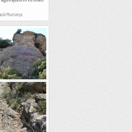
Nació Muntanya
Morral del Llop, via
l'Obac. 10-06-2021.
e la via destaca de lluny.
ant com podem i el...