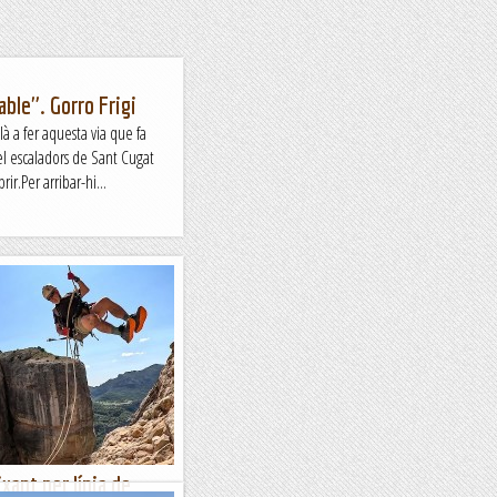
able". Gorro Frigi
 a fer aquesta via que fa
el escaladors de Sant Cugat
ir.Per arribar-hi...
ant per línia de