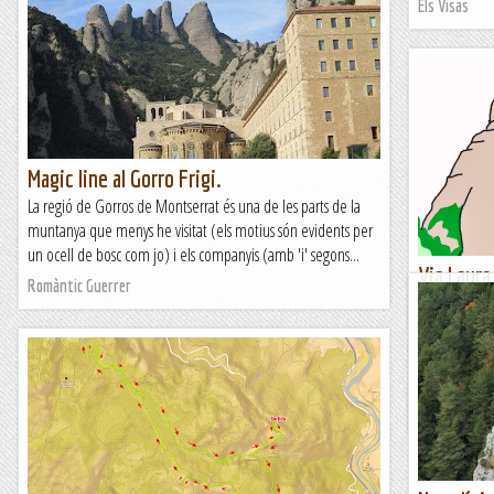
Els Visas
Magic line al Gorro Frigi.
La regió de Gorros de Montserrat és una de les parts de la
muntanya que menys he visitat (els motius són evidents per
un ocell de bosc com jo) i els companyis (amb 'i' segons...
Via Laura 
Romàntic Guerrer
del Gorro
Ressenya de 
Llòria.L'any 
vàrem intenta
Sortides a 