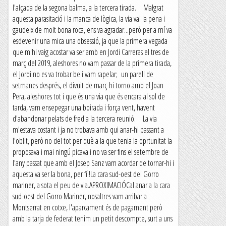
l'alçada de la segona balma, a la tercera tirada. Malgrat
aquesta parasitació i la manca de lògica, la via val la pena i
gaudeix de molt bona roca, ens va agradar...però per a mí va
esdevenir una mica una obsessió, ja que la primera vegada
que m'hi vaig acostar va ser amb en Jordi Carreras el tres de
març del 2019, aleshores no vam passar de la primera tirada,
el Jordi no es va trobar be i vam rapelar; un parell de
setmanes després, el divuit de març hi torno amb el Joan
Pera, aleshores tot i que és una via que és encara al sol de
tarda, vam ensepegar una boirada i força vent, havent
d'abandonar pelats de fred a la tercera reunió. La via
m'estava costant i ja no trobava amb qui anar-hi passant a
l'oblit, però no del tot per què a la que tenia la oprtunitat la
proposava i mai ningú picava i no va ser fins el setembre de
l'any passat que amb el Josep Sanz vam acordar de tornar-hi i
aquesta va ser la bona, per fí !La cara sud-oest del Gorro
mariner, a sota el peu de via.APROXIMACIÓCal anar a la cara
sud-oest del Gorro Mariner, nosaltres vam arribar a
Montserrat en cotxe, l'aparcament és de pagament però
amb la tarja de federat tenim un petit descompte, surt a uns