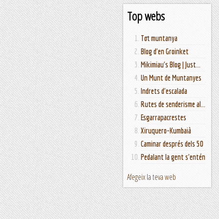
Top webs
Tot muntanya
Blog d'en Groinket
Mikimiau's Blog | Just...
Un Munt de Muntanyes
Indrets d'escalada
Rutes de senderisme al...
Esgarrapacrestes
Xiruquero-Kumbaià
Caminar després dels 50
Pedalant la gent s'entén
Afegeix la teva web