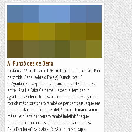
Al Punxó des de Bena
Distància: 16 km.Desnivell: 950 m.Dificultat tècnica: fàcil.Punt
de sortida: Bena (sobre d'Enveig).Durada total: 5
h. Agradable passejada per la solana a tocar de la frontera
entre l'Alta i la Baixa Cerdanya. L'ascens el fem per un
agradable sender (GR) fins a un coll on hem d'avançar per
corriols més discrets però també de pendents suaus que ens
duen directament al cim. Des del Punxó cal baixar una mica
més a l'esquerra per terreny també indefinit fins que
empalmem amb una pista que baixa ràpidament fins a
Bena.Part baixaTosa d'Alp al fonsAl cim mirant cap al