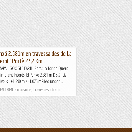
nxó 2.581m en travessa des de La
erol i Portè 23,2 Km
APA - GOOGLE EARTH Sort.: La Tor de Querol
 Pimorent Interès: El Punxó 2.581 m Distància:
vells: +1.390 m / -1.075 mFiled under:...
N TREN: excursions, travesses i trens