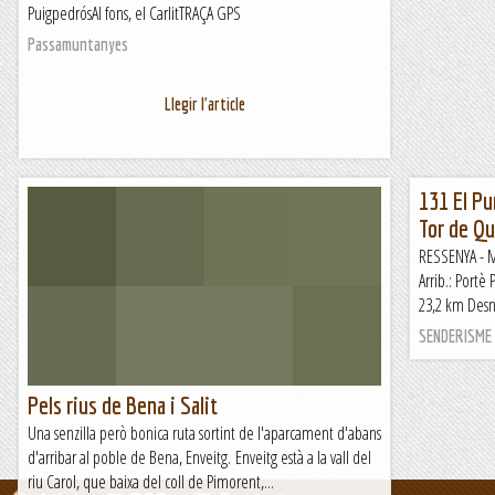
PuigpedrósAl fons, el CarlitTRAÇA GPS
Passamuntanyes
Llegir l'article
131 El Pu
Tor de Qu
RESSENYA - M
Arrib.: Portè
23,2 km Desni
SENDERISME E
Pels rius de Bena i Salit
Una senzilla però bonica ruta sortint de l'aparcament d'abans
d'arribar al poble de Bena, Enveitg. Enveitg està a la vall del
riu Carol, que baixa del coll de Pimorent,...