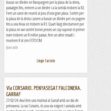
buscar un díedre on flanquegem per la placa de la dreta,
passatges fins, entrem a un díedre i a la sortida trobem la R2.
Fem un canvi de reunió al peu d'una gran placa. Sortim per
la placa de la dreta i anem a buscar un díedre per on pugem
fins a una feixa on trobem la R3. Quart llarg directament per
la placa on van sortint bones preses un cop superat el primer
tram trobem un R millor passar, fem un altre ressalt i
muntem R al cim.FOTOCIM
Joan asín
Llegir l'article
Via CORSARIO. PENYASEGAT FALCONERA.
GARRAF
27/02/24. Avui fem una matinal al Garraf amb un dia de
primavera. La via Corsario, és una via exigent i variada amb