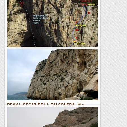
Via BAVARESA.
23/01/19. Les prediccions meteorològiques no son bones
per avui, així què quedem per anar al Garraf. Quan ens
trobem per esmorzar està plovent, allarguem més del...
Joan asín
Via Chani. Paret de la Falconera.
Aquest diumenge he anat amb en Pere i en Xavi al Garraf, a
la paret de la Falconera, a fer la via Chani, una de les
clàssiques del lloc i que es caracteritza per haver de fer...
Sisbemessanapren
PENYA-SEGAT DE LA FALCONERA. Via
SAME+GOOD JOINT.
5/06/18.Des del 1 de juny ja és pot escalar a la façana de mar
al Penya-segat de la Falconera al Garraf. Aprofitant l’efecte