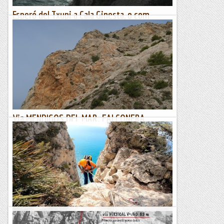
Esperó del Txupi a Cala Ginesta, o com
gaudir la vertical sobre la Mediterrània.
Garraf. 08-03-2023.
Penya-segats de Cala Ginesta. Foto Paco Garcia.
Primera visita a Cala Ginesta gràcies a la...
Jaumegrimp 2
Via MENDIGOS DEL MAR. FALCONERA.
GARRAF.
1/06/23. Predicció incerta amb pluges....Al Garraf sembla què
al matí "aguantarà".Quedem amb l'Antonio què en mica en
mica va tornant a la normalitat, la idea era anar a la...
Joan asín
Avenc del penya-segat de la Falconera