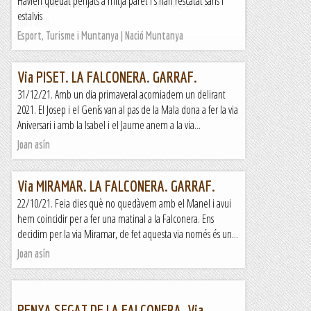
Havien quedat penjats a mitja paret i s'han rescatat sans i
no ha escalat mai. Escollim la via Piset sortint per la via...
estalvis
Joan asín
Esport, Turisme i Muntanya | Nació Muntanya
Via PISET. LA FALCONERA. GARRAF.
31/12/21. Amb un dia primaveral acomiadem un delirant
2021. El Josep i el Genís van al pas de la Mala dona a fer la via
Aniversari i amb la Isabel i el Jaume anem a la via...
Joan asín
Via MIRAMAR. LA FALCONERA. GARRAF.
22/10/21. Feia dies què no quedàvem amb el Manel i avui
hem coincidir per a fer una matinal a la Falconera. Ens
decidim per la via Miramar, de fet aquesta via només és un...
Joan asín
PENYA SEGAT DE LA FALCONERA. Via