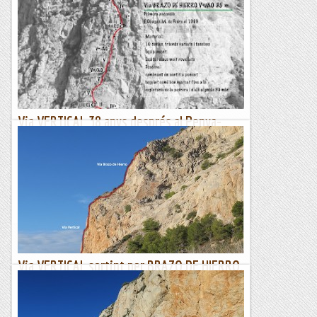
L'avenc del penya-segat de la Falconera és una cavitat
singular. L'exploració d'aquest avenc està a mig camí entre
l'espeleologia i el barranquisme perquè...
Blog de muntanya
Via VERTICAL 38 anys després al Penya-
Segat de la Falconera. El Garraf
Dimarts 6 de desembre de 2022Fa trenta quatre anys que
no habia tornat a escalar aquesta via. El Penyó de Garraf com
l'anomenabem, era un lloc recorrent molt a prop de...
El col·leccionista de vies
Via VERTICAL sortint per BRAZO DE HIERRO.
LA FALCONERA. GARRAF
3/12/22. Avui fem una matinal al Garraf. Farem la via vertical