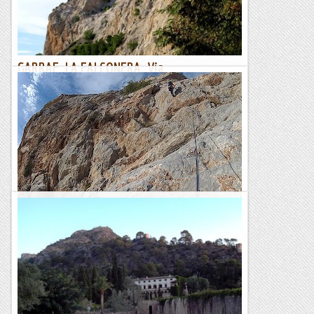
Joan asín
GARRAF. LA FALCONERA. Via
EMPOTRAMENTS.
24/12/19. Abans d’entrar de pler a la “marató” de sopars i
dinars anem a fer una matinal a la Falconera (Garraf). No
som els únics a peu del flanqueig ens ajuntem tres...
Joan asín
Via Ania Kostecka, Falconera del Garraf.
Avui fem matinal abans que arribin les pluges de tarda. Li
teniem moltes ganes ja que haviem coincidit amb els
aperturistes un parell de cops mentre li posaven fill a...
Les altres vies...