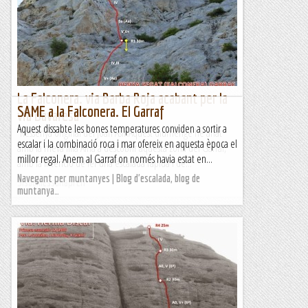
hem quedat amb el Joan per anar a grimpar, ens trobem a
les vuit al Muntanya, a Collbató, quan arriba ho fa sol,...
Jaumegrimp 2
La Falconera. via Barba Roja acabant per la
SAME a la Falconera. El Garraf
via Bavaresa
Aquest dissabte les bones temperatures conviden a sortir a
Ressenya original del Joan AsínAquest diumenge he anat
escalar i la combinació roca i mar ofereix en aquesta època el
amb la meva filla Aina a descobrir aquesta zona del Garraf,
millor regal. Anem al Garraf on només havia estat en...
amb la intenció de fer una escalada ràpida i de...
Navegant per muntanyes | Blog d'escalada, blog de
Sisbemessanapren
muntanya…