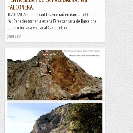
FALCONERA.
10/06/20. Anem deixant la sense raó en darrera, el Garraf i
l’Alt Penedès tornen a estar a l’àrea sanitària de Barcelona i
podem tornar a escalar al Garraf, els de...
Joan asín
GARRAF. FALCONERA. Via PISET.
31/12/19. Avui acomiadem l’any 2019 fent una matinal al
Penya segat de la Falconera, hem coincidit varies cordades
de coneguts tots amb la mateixa idea. Nosaltres anem a...