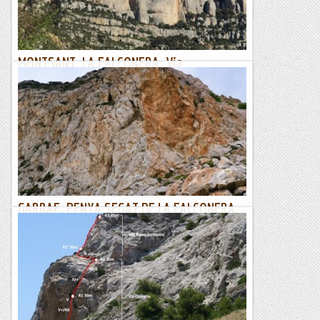
Joan asín
MONTSANT. LA FALCONERA. Via
PRIMAVERA.
22/11/17. Aquest dimecres m’acullen els Josep’s, la colla dels
dimecres no poden sortir, i ves per on quedem per anar al
Montsant a la via Primavera. Aquesta via és de les...
Joan asín
GARRAF. PENYA SEGAT DE LA FALCONERA.
Via MIRAMAR
11/11/17. Avui quedem amb el Jaume per anar al Garraf. La
intenció és anar a la via Miramar, aprofitant el efecte de la
nova guia. Aquesta via de fet només té un llarg...
Joan asín