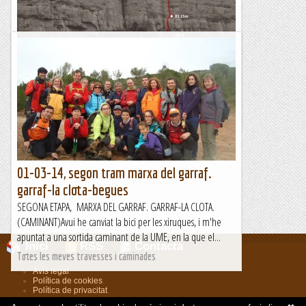
La Falconera. via "Hérnia Discal"
Aquest dimecres , amb el Joan Asín i el Toni Gómez, vam
anar a cercar l'ombra de la tarda a la paret de la Falconera, al
parc natural de Sant Llorenç . La veritat és...
Sisbemessanapren
01-03-14, segon tram marxa del garraf.
garraf-la clota-begues
SEGONA ETAPA, MARXA DEL GARRAF. GARRAF-LA CLOTA.
(CAMINANT)Avui he canviat la bici per les xiruques, i m'he
apuntat a una sortida caminant de la UME, en la que el...
Inici
RSS
Contacta
Totes les meves travesses i caminades
Avís legal
.
Política de cookies
.
Política de privacitat
.