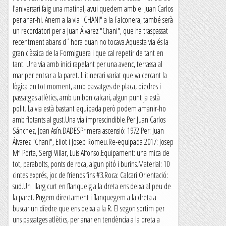
l'aniversari faig una matinal, avui quedem amb el Juan Carlos
per anar-hi. Anem a la via "CHANI" a la Falconera, també serà
un recordatori per a Juan Álvarez "Chani", que ha traspassat
recentment abans d´hora quan no tocava.Aquesta via és la
gran clàssica de la Formiguera i que cal repetir de tant en
tant. Una via amb inici rapelant per una avenc, terrassa al
mar per entrar a la paret. L'itinerari variat que va cercant la
lògica en tot moment, amb passatges de placa, díedres i
passatges atlètics, amb un bon calcari, algun punt ja està
polit. La via està bastant equipada però podem amanir-ho
amb flotants al gust.Una via imprescindible.Per Juan Carlos
Sánchez, Joan Asín.DADESPrimera ascensió: 1972.Per: Juan
Álvarez "Chani", Eliot i Josep Romeu.Re-equipada 2017: Josep
Mª Porta, Sergi Villar, Luis Alfonso.Equipament: una mica de
tot, parabolts, ponts de roca, algun pitó i burins.Material: 10
cintes exprés, joc de friends fins #3.Roca: Calcari.Orientació:
sud.Un llarg curt en flanqueig a la dreta ens deixa al peu de
la paret. Pugem directament i flanquegem a la dreta a
buscar un díedre que ens deixa a la R. El segon sortim per
uns passatges atlètics, per anar en tendència a la dreta a