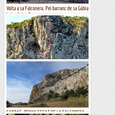
Volta a sa Falconera. Pel barranc de sa Gúbia
i el coll des Porrassaret.
RaixaUn itinerari curt però força intens. Sortim de
l'aparcament de la finca pública de Raixa (Km 12,200 de la
carretera Ma-11 de Palma a Sóller) pel camí Vell de Palma
a...
Viaranys
GARRAF. LA FALCONERA. Via CHANI.
26/10/19. Aquest dissabte fem una matinal al Garraf. Quan
arribem sorpresa! Ja han tancat el solar on s’aparcava i les
voreres del costat, ara només és pot aparcar a...
Joan asín
GARRAF. PENYA SEGAT DE LA FALCONERA.