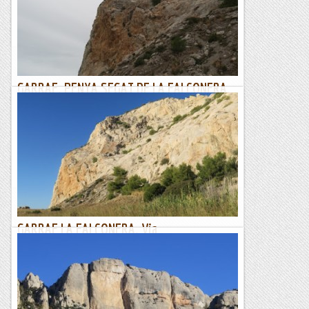
guia què ha donat a coneix-a algunes vies, poc...
Joan asín
GARRAF. PENYA SEGAT DE LA FALCONERA.
Via BAVARESA
14/02/18. Avui és un dia diferent, l’Eduard (el meu nebot)
vol fer el bateig a la via llarga com diuen ara. Està fanàtic amb
les preses del Climbat i ja en vol més.Com...
Joan asín
GARRAF LA FALCONERA. Via
EMPOTRAMENTS.
5/12/17. La Falconera és un bon refugi per a dies freds i
solejats com avui. Quedem amb el Josep per sortir i
enseguida coincidim amb la via “Empotraments”. La via...