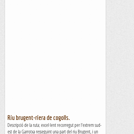
Riu brugent-riera de cogolls.
Descripció de la ruta; excel·lent recorregut per l'extrem sud-
est de la Garrotxa resseguint una part del riu Brugent, i un