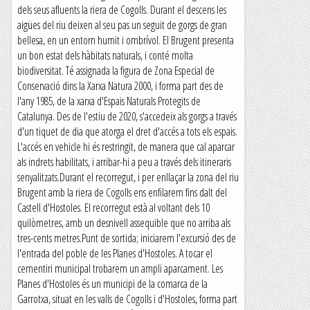
dels seus afluents la riera de Cogolls. Durant el descens les
aigües del riu deixen al seu pas un seguit de gorgs de gran
bellesa, en un entorn humit i ombrívol. El Brugent presenta
un bon estat dels hàbitats naturals, i conté molta
biodiversitat. Té assignada la figura de Zona Especial de
Conservació dins la Xarxa Natura 2000, i forma part des de
l'any 1985, de la xarxa d'Espais Naturals Protegits de
Catalunya. Des de l'estiu de 2020, s'accedeix als gorgs a través
d'un tiquet de dia que atorga el dret d'accés a tots els espais.
L'accés en vehicle hi és restringit, de manera que cal aparcar
als indrets habilitats, i arribar-hi a peu a través dels itineraris
senyalitzats.Durant el recorregut, i per enllaçar la zona del riu
Brugent amb la riera de Cogolls ens enfilarem fins dalt del
Castell d'Hostoles. El recorregut està al voltant dels 10
quilòmetres, amb un desnivell assequible que no arriba als
tres-cents metres.Punt de sortida; iniciarem l'excursió des de
l'entrada del poble de les Planes d'Hostoles. A tocar el
cementiri municipal trobarem un ampli aparcament. Les
Planes d'Hostoles és un municipi de la comarca de la
Garrotxa, situat en les valls de Cogolls i d'Hostoles, forma part