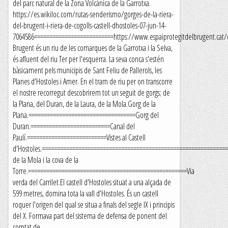
del parc natural de la Zona Volcànica de la Garrotxa.
https://es.wikiloc.com/rutas-senderismo/gorges-de-la-riera-
del-brugent-i-riera-de-cogolls-castell-dhostoles-07-jun-14-
7064586==========================https://www.espaiprotegitdelbrugent.cat/
Brugent és un riu de les comarques de la Garrotxa i la Selva,
és afluent del riu Ter per l'esquerra. La seva conca s'estén
bàsicament pels municipis de Sant Feliu de Pallerols, les
Planes d'Hostoles i Amer. En el tram de riu per on transcorre
el nostre recorregut descobrirem tot un seguit de gorgs; de
la Plana, del Duran, de la Laura, de la Mola.Gorg de la
Plana.===================================Gorg del
Duran.==========================Canal del
Paulí.==========================Vistes al Castell
d'Hostoles.============================================================
de la Mola i la cova de la
Torre.====================================================Via
verda del Carrilet.El castell d'Hostoles situat a una alçada de
599 metres, domina tota la vall d'Hostoles. És un castell
roquer l'origen del qual se situa a finals del segle IX i principis
del X. Formava part del sistema de defensa de ponent del
comtat de