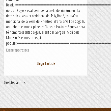
Besalú.================================================================
riera de Cogolls és afluent per la dreta del riu Brugent. La
riera neix al vessant occidental del Puig Rodó, contrafort
meridional de la Serra de Finestres i drena la Vall de Cogolls,
on trobem el municipi de les Planes d'Hostoles.Aquesta riera
té nombrosos salts d'aigua, el salt del Gorg del Molí dels
Murris n'és el més conegut i
popular.=================================== ===========================
Esgarrapacrestes
Llegir l'article
0 related articles.