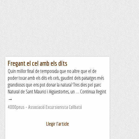
Fregant el cel amb els dits
Quin millor final de temporada que no altre que el de
poder tocar amb els dits els cels, gaudint dels paisatges més
grandiosos que ens pot donar la natura? Tres dies pel parc
Natural de Sant Maurici i Aigüestortes, un … Continua llegint
→
4000peus - Associació Excursionista Collbató
Llegir l'article