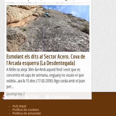
A Néfer se aleja 36m 6a+Amb aquest fred i vent que es
concentra els caps de setmana, enguany no escalo el que
voldria...ara fa 15 dies (17-02-2018) lligo corda amb el Joan
per...
Jaumegrimp 2
Esmolant els dits al Sector Acero. Cova de
l'Arcada esquerra (La Desdentegada)
A Néfer se aleja 36m 6a+Amb aquest fred i vent que es
concentra els caps de setmana, enguany no escalo el que
voldria...ara fa 15 dies (17-02-2018) lligo corda amb el Joan
per...
Jaumegrimp 2
Inici
RSS
Contacta
Avís legal
.
Política de cookies
.
Política de privacitat
.