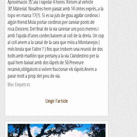
Aproximació 35',via i rapelar 4 hores. Retorn al vehicle
30'.Material: Nosaltres hem passat amb 14 cintes exprés, a la
topo en marca 17(?). Si es va juts de grau agafar cordinos i
algún friend.Mola portar cordinos per canviar ponts de
roca.Descens: Del final de la via carenar uns pocs metres i
amb l'ajuda d'unes cordes baixem al coll de la dreta. Un cop
al coll anem a la canal de la cara que mira a Montanejos (
més bruta que l'altre ? ) fins que trobem una reunió de dos
bolts amb maillón que pertany a la via Clandestino per la
qual hem baixat amb dos ràpels de 50.Preveure
recanvis,obligatoris si volem fraccionar els ràpels.Anem a
parar molt a prop del peu de via.
Bloc Empotrat
Llegir l'article