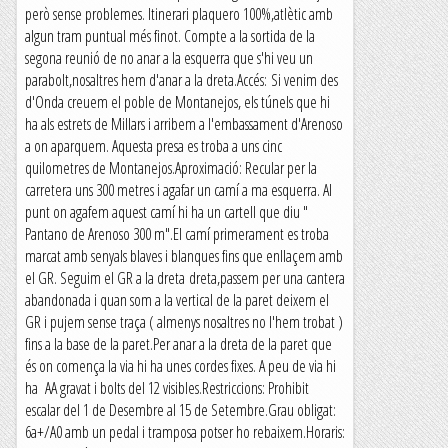
però sense problemes. Itinerari plaquero 100%,atlètic amb
algun tram puntual més finot. Compte a la sortida de la
segona reunió de no anar a la esquerra que s'hi veu un
parabolt,nosaltres hem d'anar a la dreta.Accés: Si venim des
d'Onda creuem el poble de Montanejos, els túnels que hi
ha als estrets de Millars i arribem a l'embassament d'Arenoso
a on aparquem. Aquesta presa es troba a uns cinc
quilometres de Montanejos.Aproximació: Recular per la
carretera uns 300 metres i agafar un camí a ma esquerra. Al
punt on agafem aquest camí hi ha un cartell que diu "
Pantano de Arenoso 300 m".El camí primerament es troba
marcat amb senyals blaves i blanques fins que enllaçem amb
el GR. Seguim el GR a la dreta dreta,passem per una cantera
abandonada i quan som a la vertical de la paret deixem el
GR i pujem sense traça ( almenys nosaltres no l'hem trobat )
fins a la base de la paret.Per anar a la dreta de la paret que
és on comença la via hi ha unes cordes fixes. A peu de via hi
ha AA gravat i bolts del 12 visibles.Restriccions: Prohibit
escalar del 1 de Desembre al 15 de Setembre.Grau obligat:
6a+/A0 amb un pedal i tramposa potser ho rebaixem.Horaris: