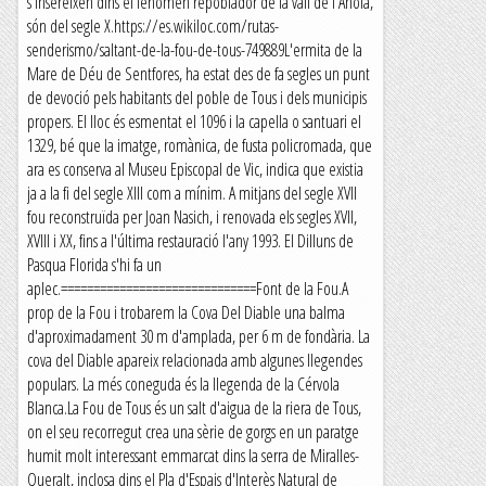
s'insereixen dins el fenomen repoblador de la vall de l'Anoia,
són del segle X.https://es.wikiloc.com/rutas-
senderismo/saltant-de-la-fou-de-tous-749889L'ermita de la
Mare de Déu de Sentfores, ha estat des de fa segles un punt
de devoció pels habitants del poble de Tous i dels municipis
propers. El lloc és esmentat el 1096 i la capella o santuari el
1329, bé que la imatge, romànica, de fusta policromada, que
ara es conserva al Museu Episcopal de Vic, indica que existia
ja a la fi del segle XIII com a mínim. A mitjans del segle XVII
fou reconstruïda per Joan Nasich, i renovada els segles XVII,
XVIII i XX, fins a l'última restauració l'any 1993. El Dilluns de
Pasqua Florida s'hi fa un
aplec.==============================Font de la Fou.A
prop de la Fou i trobarem la Cova Del Diable una balma
d'aproximadament 30 m d'amplada, per 6 m de fondària. La
cova del Diable apareix relacionada amb algunes llegendes
populars. La més coneguda és la llegenda de la Cérvola
Blanca.La Fou de Tous és un salt d'aigua de la riera de Tous,
on el seu recorregut crea una sèrie de gorgs en un paratge
humit molt interessant emmarcat dins la serra de Miralles-
Queralt, inclosa dins el Pla d'Espais d'Interès Natural de