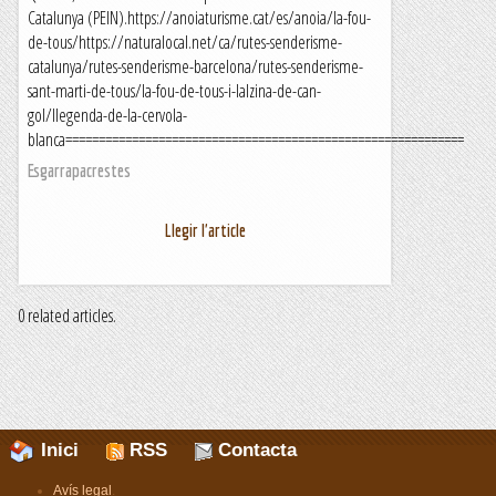
Catalunya (PEIN).https://anoiaturisme.cat/es/anoia/la-fou-
de-tous/https://naturalocal.net/ca/rutes-senderisme-
catalunya/rutes-senderisme-barcelona/rutes-senderisme-
sant-marti-de-tous/la-fou-de-tous-i-lalzina-de-can-
gol/llegenda-de-la-cervola-
blanca============================================================
Esgarrapacrestes
Llegir l'article
0 related articles.
Inici
RSS
Contacta
Avís legal
.