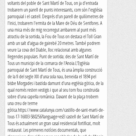
voltants del poble de Sant Martí de Tous, on ja d'entrada
trobarem un parell de punts interessants, com són l'església
parroquial i el castell. Després d'un parell de quilòmetres de
l'inici, trobarem l'ermita de la Mare de Déu de Sentfores. A
una mica més de mig recorregut arribarem al punt més
atractiu de la sortida, la Fou de Tous on destaca el Toll Gran
amb un salt d'aigua de gairebé 20 metres. També podrem
veure La cova del Diable, lloc relacionat amb algunes
llegendes populars. Punt de sortida; des de Sant Martí de
Tous un municipi de la comarca de l'Anoia.L'Església
parroquial de Sant Martí de Tous, és una àmplia construcció
de la fi del segle XIX d'una sola nau, beneïda el 1894 pel
bisbe Morgades i bastida damunt d'una església gòtica, de la
qual només resten vestigis i que al seu torn fou construïda
sobre d'una capella romànica. Davant de la plaça trobem
una creu de terme
gòtica.https://www.catalunya.com/castillo-de-sant-marti-de-
tous-17-16003-580256?language=esEl castell de Sant Martí de
Tous és actualment un gran casal residencial fortificat, molt
restaurat. Les primeres notícies documentals, que