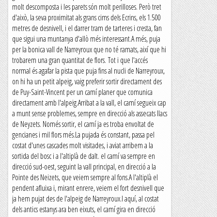
molt descomposta i les parets són molt perilloses. Però tret
d'això, la seva proximitat als grans cims dels Ecrins, els 1.500
metres de desnivell, i el darrer tram de tarteres i cresta, fan
que sigui una muntanya d'allò més interessant.A més, puja
per la bonica vall de Narreyroux que no té ramats, així que hi
trobarem una gran quantitat de flors. Tot i que l'accés
normal és agafar la pista que puja fins al nucli de Narreyroux,
on hi ha un petit alpeig, vaig preferir sortir directament des
de Puy-Saint-Vincent per un camí planer que comunica
directament amb l'alpeig.Arribat a la vall, el camí segueix cap
a munt sense problemes, sempre en direcció als assecats llacs
de Neyzets. Només sortir, el camí ja es troba envoltat de
gencianes i mil flors més.La pujada és constant, passa pel
costat d'unes cascades molt visitades, i aviat arribem a la
sortida del bosc i a l'altiplà de dalt. el camí va sempre en
direcció sud-oest, seguint la vall principal, en direcció a la
Pointe des Neizets, que veiem sempre al fons.A l'altiplà el
pendent afluixa i, mirant enrere, veiem el fort desnivell que
ja hem pujat des de l'alpeig de Narreyroux.I aquí, al costat
dels antics estanys ara ben eixuts, el camí gira en direcció