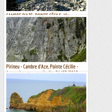
CAMBRE D'AZE. POINTE CÉCILE. Via
ASCENSION VERS UNE ÉTOILE.
6/08/19. Cambre d’Aze és un circ amb força ambient a
l’hivern amb les seves canals, però l’escalada en roca és poc
agraïda. La via més clàssica és la de la...
Joan asín
Pirineu - Cambre d'Aze, Pointe Cécilie -
Ascension vers une étoile. 24/07/2019
Aquest cap de setmana en Joan Cardona va penjar a
instagram unes fotos d'una via a Cambre d'Aze. Li vaig
demanar la ressenya ja que no la trobava cercant per
internet. Ens...
Manel&Ita