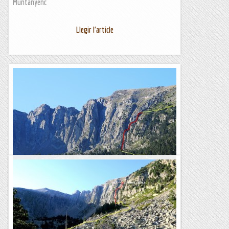
Muntanyenc
Llegir l'article
Petit díedre. pointe cécile. cambre d'aze.
4/08/22. Avui anem a "Cambre d'Aze" a fer la via del Petit
Díedre, una via de tres llarg que enllaça amb la via
"Ascension vers une étoile" a la Pointe Cécile, que han...
Joan asín