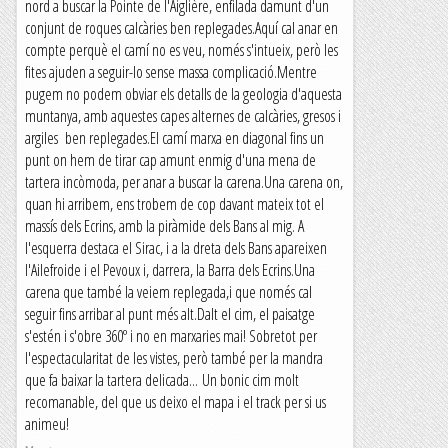
nord a buscar la Pointe de l'Aiglière, enfilada damunt d'un
conjunt de roques calcàries ben replegades.Aquí cal anar en
compte perquè el camí no es veu, només s'intueix, però les
fites ajuden a seguir-lo sense massa complicació.Mentre
pugem no podem obviar els detalls de la geologia d'aquesta
muntanya, amb aquestes capes alternes de calcàries, gresos i
argiles ben replegades.El camí marxa en diagonal fins un
punt on hem de tirar cap amunt enmig d'una mena de
tartera incòmoda, per anar a buscar la carena.Una carena on,
quan hi arribem, ens trobem de cop davant mateix tot el
massís dels Ecrins, amb la piràmide dels Bans al mig. A
l'esquerra destaca el Sirac, i a la dreta dels Bans apareixen
l'Ailefroide i el Pevoux i, darrera, la Barra dels Ecrins.Una
carena que també la veiem replegada,i que només cal
seguir fins arribar al punt més alt.Dalt el cim, el paisatge
s'estén i s'obre 360º i no en marxaries mai! Sobretot per
l'espectacularitat de les vistes, però també per la mandra
que fa baixar la tartera delicada... Un bonic cim molt
recomanable, del que us deixo el mapa i el track per si us
animeu!