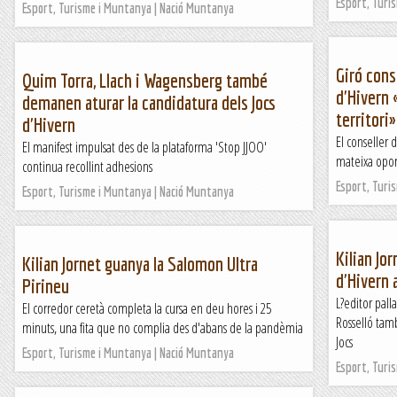
Esport, Turi
Esport, Turisme i Muntanya | Nació Muntanya
Giró cons
Quim Torra, Llach i Wagensberg també
d'Hivern 
demanen aturar la candidatura dels Jocs
territori»
d'Hivern
El conseller 
El manifest impulsat des de la plataforma 'Stop JJOO'
mateixa oport
continua recollint adhesions
Esport, Turi
Esport, Turisme i Muntanya | Nació Muntanya
Kilian Jor
Kilian Jornet guanya la Salomon Ultra
d'Hivern 
Pirineu
L?editor pall
El corredor ceretà completa la cursa en deu hores i 25
Rosselló tamb
minuts, una fita que no complia des d'abans de la pandèmia
Jocs
Esport, Turisme i Muntanya | Nació Muntanya
Esport, Turi