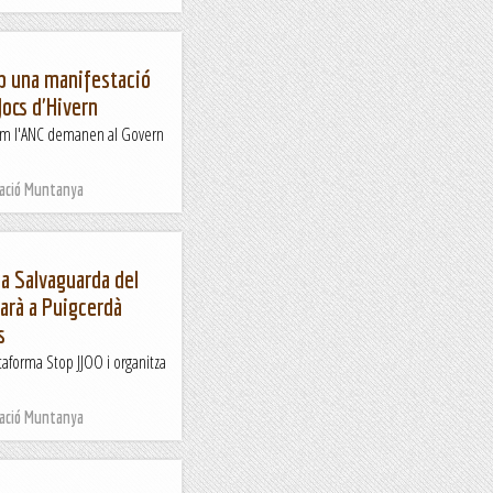
b una manifestació
Jocs d'Hivern
 com l'ANC demanen al Govern
Nació Muntanya
la Salvaguarda del
arà a Puigcerdà
s
ataforma Stop JJOO i organitza
Nació Muntanya