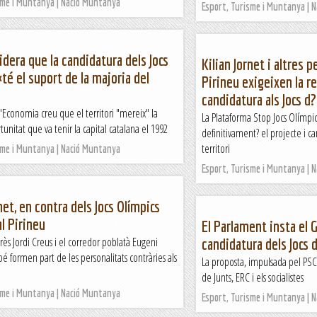
sme i Muntanya | Nació Muntanya
Esport, Turisme i Muntanya | 
idera que la candidatura dels Jocs
Kilian Jornet i altres 
«té el suport de la majoria del
Pirineu exigeixen la re
candidatura als Jocs d
d'Economia creu que el territori "mereix" la
La Plataforma Stop Jocs Olímpi
unitat que va tenir la capital catalana el 1992
definitivament? el projecte i can
territori
sme i Muntanya | Nació Muntanya
Esport, Turisme i Muntanya | 
net, en contra dels Jocs Olímpics
al Pirineu
El Parlament insta el 
arès Jordi Creus i el corredor poblatà Eugeni
candidatura dels Jocs 
é formen part de les personalitats contràries als
La proposta, impulsada pel PS
de Junts, ERC i els socialistes
sme i Muntanya | Nació Muntanya
Esport, Turisme i Muntanya | 