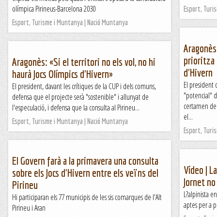
olímpica Pirineus-Barcelona 2030
Esport, Turi
Esport, Turisme i Muntanya | Nació Muntanya
Aragonès
prioritza 
Aragonès: «Si el territori no els vol, no hi
d'Hivern
haurà Jocs Olímpics d'Hivern»
El president 
El president, davant les crítiques de la CUP i dels comuns,
"potencial" d
defensa que el projecte serà "sostenible" i allunyat de
certamen del
l'especulació, i defensa que la consulta al Pirineu...
el...
Esport, Turisme i Muntanya | Nació Muntanya
Esport, Turi
El Govern farà a la primavera una consulta
Vídeo | La
sobre els Jocs d'Hivern entre els veïns del
Jornet no
Pirineu
L?alpinista e
Hi participaran els 77 municipis de les sis comarques de l'Alt
aptes per a 
Pirineu i Aran