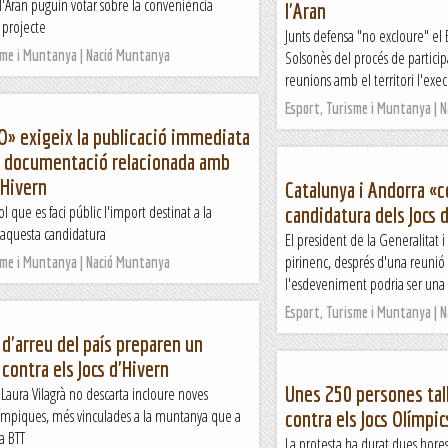
 i l'Aran puguin votar sobre la conveniència
l'Aran
 projecte
Junts defensa "no excloure" el B
sme i Muntanya | Nació Muntanya
Solsonès del procés de particip
reunions amb el territori l'execu
Esport, Turisme i Muntanya | 
O» exigeix la publicació immediata
a documentació relacionada amb
'Hivern
Catalunya i Andorra «co
vol que es faci públic l'import destinat a la
candidatura dels Jocs 
'aquesta candidatura
El president de la Generalitat i
pirinenc, després d'una reunió
sme i Muntanya | Nació Muntanya
l'esdeveniment podria ser una "
Esport, Turisme i Muntanya | 
s d'arreu del país preparen un
contra els Jocs d'Hivern
Unes 250 persones tall
 Laura Vilagrà no descarta incloure noves
olímpiques, més vinculades a la muntanya que a
contra els Jocs Olímpic
a BTT
La protesta ha durat dues hores 