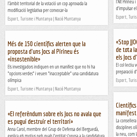
l'Alt Pirineu
l'àmbit territorial de la votació un cop aprovada la
d'impulsar el
modificació legislativa per convocar-la
Esport, Turi
Esport, Turisme i Muntanya | Nació Muntanya
«Stop JJO
Més de 150 científics alerten que la
de tota l
proposta d'uns Jocs al Pirineu és
els Jocs d
«insostenible»
El col·lectiu 
Els investigadors indiquen en un manifest que no hi ha
preparació d
"opcions verdes" i veuen "inacceptable" una candidatura
olímpica
Esport, Turi
Esport, Turisme i Muntanya | Nació Muntanya
Científic
manifest 
«El referèndum sobre els Jocs no avala que
La consellera
es pugui destruir el territori»
disciplines 
Anna Carol, membre del Grup de Defensa del Berguedà,
la neu, com l
explica els motius pels quals l'entitat s'oposa a la candidatura