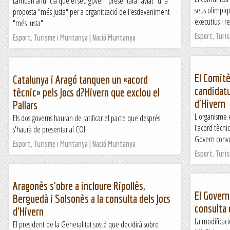
Lambán anuncia que el seu govern presentarà "aviat" una
seus olímpiqu
proposta "més justa" per a organització de l'esdeveniment
executius i r
"més justa"
Esport, Turi
Esport, Turisme i Muntanya | Nació Muntanya
El Comitè
Catalunya i Aragó tanquen un «acord
candidatu
tècnic» pels Jocs d?Hivern que exclou el
d'Hivern
Pallars
L'organisme 
Els dos governs hauran de ratificar el pacte que després
l'acord tècni
s'haurà de presentar al COI
Govern convoq
Esport, Turisme i Muntanya | Nació Muntanya
Esport, Turi
Aragonès s'obre a incloure Ripollès,
El Govern 
Berguedà i Solsonès a la consulta dels Jocs
consulta 
d'Hivern
La modificac
El president de la Generalitat sosté que decidirà sobre