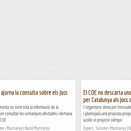
 ajorna la consulta sobre els Jocs
El COE no descarta una
per Catalunya als Jocs 
menta no tenir tota la informació de la
L'organisme dona per trencades
per consultar les comarques afectades i demana
i plantejarà una proposta pròpia
l COE
acollir el projecte olímpic
sme i Muntanya | Nació Muntanya
Esport, Turisme i Muntanya | 