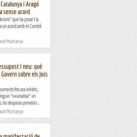
 Catalunya i Aragó
ba sense acord
cions" que ha posat i la
 ha un acord amb el Comitè
Nació Muntanya
essupost i neu: què
 Govern sobre els Jocs
cuments fins ara inèdits,
inguin "neutralitat" en
 les despeses previstes...
Nació Muntanya
a manifestació de