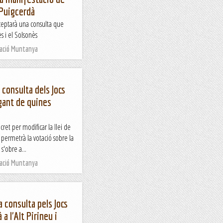
 Puigcerdà
ceptarà una consulta que
s i el Solsonès
Nació Muntanya
 consulta dels Jocs
gant de quines
cret per modificar la llei de
 permetrà la votació sobre la
s'obre a...
Nació Muntanya
a consulta pels Jocs
a l'Alt Pirineu i