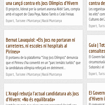
una cançó contra els Jocs Olímpics d'Hivern
contra de
El projecte, liderat per la cantant aranesa Alidé Sans, compta
Les organitza
amb el suport de Clara Peya, Natxo Tarrés o Cesk Freixas
les elits" co
Cultures del 
Esport, Turisme i Muntanya | Nació Muntanya
Esport, Turi
Bernat Lavaquiol: «Els Jocs no portaran ni
Guia | To
carreteres, ni escoles ni hospitals al
consultes
Pirineu»
El Govern far
El portaveu de la plataforma "Stop Jocs Olímpics" denuncia
circumscriurà 
que el Pirineu s'ha convertit en un "parc temàtic turístic" que
Solsonès i el
la candidatura olímpica reforçarà en detriment...
Esport, Turi
Esport, Turisme i Muntanya | Nació Muntanya
El Govern 
L'Aragó rebutja l'actual candidatura als Jocs
d'Hivern 
d'Hivern: «No és equilibrada»
El comunicat 