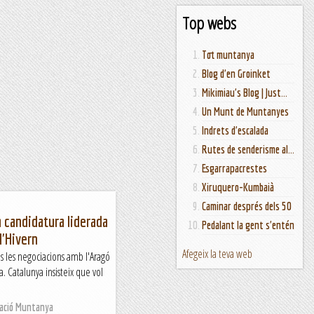
Top webs
Tot muntanya
Blog d'en Groinket
Mikimiau's Blog | Just...
Un Munt de Muntanyes
Indrets d'escalada
Rutes de senderisme al...
Esgarrapacrestes
Xiruquero-Kumbaià
Caminar després dels 50
 candidatura liderada
Pedalant la gent s'entén
d'Hivern
Afegeix la teva web
 les negociacions amb l'Aragó
. Catalunya insisteix que vol
Nació Muntanya