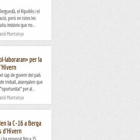
erguedà, el Ripollès i el
ació, però en totes les
tiu insisteix que no...
Nació Muntanya
l·laboraran» per la
d'Hivern
 el cap de govern del país
 de treball, assenyalen que
oportunitat" per al...
Nació Muntanya
en la C-16 a Berga
s d'Hivern
i ha provocat fins a 15