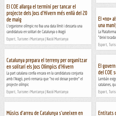
El COE allarga el termini per tancar el
projecte dels Jocs d'Hivern més enllà del 20
El «no» a
de maig
una mani
L'organisme olímpic no fixa una data límit i descarta una
candidatura en solitari de Catalunya o Aragó
La Plataforma
"deixi tocada
Esport, Turisme i Muntanya | Nació Muntanya
Esport, Turi
Catalunya prepara el terreny per organitzar
El govern
en solitari els Jocs Olímpics d'Hivern
del COE s
La part catalana confia encara en la candidatura conjunta
amb l'Aragó, però remarca que "no vol deixar perdre" el
Lambán exigei
projecte olímpic
catalanes, q
Esport, Turisme i Muntanya | Nació Muntanya
Esport, Turi
Músics d'arreu de Catalunya s'uneixen en
Entitats 