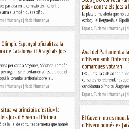
es pactada en la comissió tècnica entre
país» contra els Jocs a
eclama a Lambán que rectifiqui
La plataforma alerta que no ac
exclogui el Berguedà, el Ripollè
sme i Muntanya | Nació Muntanya
Esport, Turisme i Muntanya | 
 Olímpic Espanyol oficialitza la
ra de Catalunya i l'Aragó als Jocs
Aval del Parlament a la
d'Hivern amb l'interro
envia per carta a Aragonès, Sánchez i Lambán
comarques votaran
c per organitzar el certamen a l'espera que el
ERC, Junts i la CUP validen el de
ui la consulta territorial sobre la...
consultes no referendàries que
candidatura olímpica; Aragonès 
sme i Muntanya | Nació Muntanya
Esport, Turisme i Muntanya | 
situa «a principis d'estiu» la
dels Jocs d'Hivern al Pirineu
El Govern no es mou: l
ió de la llei de consultes permetrà que només
d'Hivern només es farà 