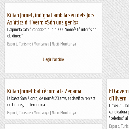
Kilian Jornet, indignat amb la seu dels Jocs
Asiàtics d'Hivern: «Són uns genis»
L'alpinista català considera que el COI "només té interès en
els diners"
Esport, Turisme i Muntanya | Nació Muntanya
Llegir l'article
Kilian Jornet bat rècord a la Zegama
El Govern
d'Hivern
La basca Sara Alonso, de només 23 anys, es classifica tercera
en la categoria femenina
L'executiu la
candidatura 
Esport, Turisme i Muntanya | Nació Muntanya
"celeritat" a
Esport, Turi