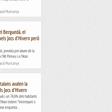
Nació Muntanya
el Berguedà, el
pels Jocs d'Hivern però
ió, prevista per abans de la
'Alt Pirineu i a l'Aran
Nació Muntanya
talans avalen la
ls Jocs d'Hivern
aís i un 74,6% dels habitants
 l'Aran troben "interessant o
 una enquesta...