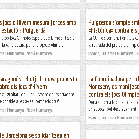
ls Jocs d'Hivern mesura forces amb
Puigcerdà s'omple am
festació a Puigcerdà
«històrica» contra els 
 Stop Jocs Olímpics espera que la mobilització
La CUP, els comuns i entitats
" la candidatura per al projecte olímpic
la retirada del projecte olímpic
sme i Muntanya | Nació Muntanya
Esport, Turisme i Muntanya | 
 aragonès rebutja la nova proposta
La Coordinadora per a 
obre els Jocs d'Hivern
Montseny es manifest
contra els Jocs Olímpic
x "igualtat i equilibri" davant de les estacions
ue considera les seves "competidores"
Dona suport a la crida de la pl
un autocar pel desplaçament
sme i Muntanya | Nació Muntanya
Esport, Turisme i Muntanya | 
de Barcelona se solidaritzen en