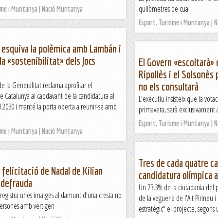
quilòmetres de cua
sme i Muntanya | Nació Muntanya
Esport, Turisme i Muntanya | 
 esquiva la polèmica amb Lambán i
la «sostenibilitat» dels Jocs
El Govern «escoltarà» 
Ripollès i el Solsonès 
de la Generalitat reclama aprofitar el
no els consultarà
e Catalunya al capdavant de la candidatura al
L'executiu insisteix que la votac
 2030 i manté la porta oberta a reunir-se amb
primavera, serà exclusivament a l
Esport, Turisme i Muntanya | 
sme i Muntanya | Nació Muntanya
Tres de cada quatre ca
 felicitació de Nadal de Kilian
candidatura olímpica a
 defrauda
Un 73,3% de la ciutadania del p
nregistra unes imatges al damunt d'una cresta no
de la vegueria de l'Alt Pirineu i
persones amb vertigen
estratègic" el projecte, segons