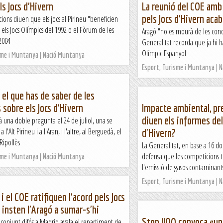
ls Jocs d'Hivern
La reunió del COE amb
pels Jocs d'Hivern aca
cions diuen que els jocs al Pirineu "beneficien
m els Jocs Olímpics del 1992 o el Fòrum de les
Aragó "no es mourà de les condi
2004
Generalitat recorda que ja hi
Olímpic Espanyol
sme i Muntanya | Nació Muntanya
Esport, Turisme i Muntanya | 
t el que has de saber de les
 sobre els Jocs d'Hivern
Impacte ambiental, pr
diuen els informes del
à una doble pregunta el 24 de juliol, una se
a l'Alt Pirineu i a l'Aran, i l'altre, al Berguedà, el
d'Hivern?
 Ripollès
La Generalitat, en base a 16 do
defensa que les competicions t
sme i Muntanya | Nació Muntanya
l'emissió de gasos contaminants;
Esport, Turisme i Muntanya | 
i el COE ratifiquen l'acord pels Jocs
i insten l'Aragó a sumar-s'hi
Stop JJOO convoca «un
conjunt difós a Madrid avala el repartiment de