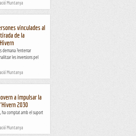
Nació Muntanya
persones vinculades al
tirada de la
?Hivern
cs demana ?enterrar
alitzar les inversions pel
Nació Muntanya
Govern a impulsar la
d'Hivern 2030
C, ha comptat amb el suport
Nació Muntanya