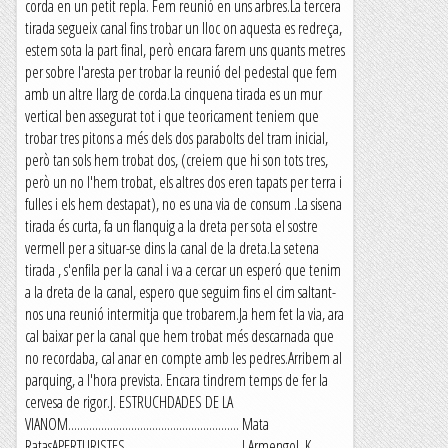
corda en un petit repla. Fem reunió en uns arbres.La tercera
tirada segueix canal fins trobar un lloc on aquesta es redreça,
estem sota la part final, però encara farem uns quants metres
per sobre l'aresta per trobar la reunió del pedestal que fem
amb un altre llarg de corda.La cinquena tirada es un mur
vertical ben assegurat tot i que teoricament teniem que
trobar tres pitons a més dels dos parabolts del tram inicial,
però tan sols hem trobat dos, (creiem que hi son tots tres,
però un no l'hem trobat, els altres dos eren tapats per terra i
fulles i els hem destapat), no es una via de consum .La sisena
tirada és curta, fa un flanquig a la dreta per sota el sostre
vermell per a situar-se dins la canal de la dreta.La setena
tirada , s'enfila per la canal i va a cercar un esperó que tenim
a la dreta de la canal, espero que seguim fins el cim saltant-
nos una reunió intermitja que trobarem.Ja hem fet la via, ara
cal baixar per la canal que hem trobat més descarnada que
no recordaba, cal anar en compte amb les pedres.Arribem al
parquing, a l'hora prevista. Encara tindrem temps de fer la
cervesa de rigor.J. ESTRUCHDADES DE LA
VIANOM......................................................... Mata
RatasAPERTURISTES...................................... J.Armengol, K.