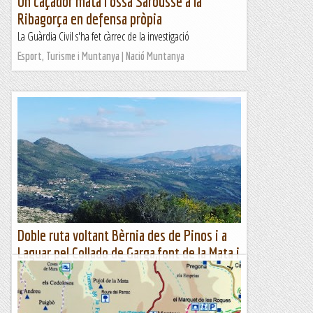
Un caçador mata l'ossa Sarousse a la
Ribagorça en defensa pròpia
La Guàrdia Civil s'ha fet càrrec de la investigació
Esport, Turisme i Muntanya | Nació Muntanya
Doble ruta voltant Bèrnia des de Pinos i a
Laguar pel Collado de Garga,font de la Mata i
Petracos
Dos últimes rutes preparatòries per a la marató Perimetral. El
diumenge Xavi i jo vam fer una ruta de 22 km i prop de 1000