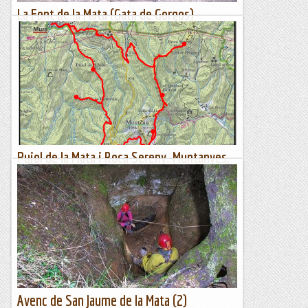
La Font de la Mata (Gata de Gorgos)
La Font de la Mata Esta font es situa a recer de dos soques de
mata centenàries (pistacea lentiscus) que es retorcen entre
una paret calissa. Es pensa que aquest...
Fent marxa
Pujol de la Mata i Roca Sereny. Muntanyes,
coves i escletxes.
IntroduccióUs proposem una ruta llarga pel sector nord del
Parc Natural de Sant Llorenç del Munt i l'Obac. La idea és
visitar una gran part del parc fugint de les masses que...
Pas a pas
Avenc de San Jaume de la Mata (2)