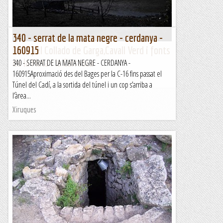
340 - serrat de la mata negre - cerdanya -
Ruta pel Collado de Garga,Cavall Verd i fonts
160915
de la Mata i la Carrasca
340 - SERRAT DE LA MATA NEGRE - CERDANYA -
160915Aproximació des del Bages per la C-16 fins passat el
Fent marxa
Túnel del Cadí, a la sortida del túnel i un cop s’arriba a
l’àrea...
Xiruques