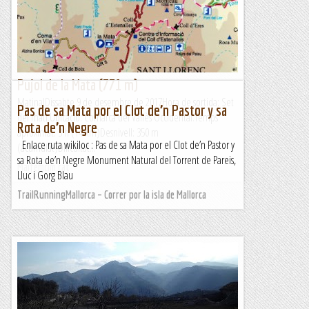
de desnivell...
Fent marxa
Pujol de la Mata (771 m)
MatinalDissabte 9 de desembre de 2017Hora de sortida: Set
Pas de sa Mata por el Clot de’n Pastor y sa
del matí.Ubicació: Comarca del Vallès Occidental.Temps
Rota de’n Negre
aproximat: 3 h (14 km)Desnivell: 350 m
Enlace ruta wikiloc : Pas de sa Mata por el Clot de’n Pastor y
(acumulat)Dificultat...
sa Rota de’n Negre Monument Natural del Torrent de Pareis,
Maifemcim.cat
Lluc i Gorg Blau
TrailRunningMallorca – Correr por la isla de Mallorca