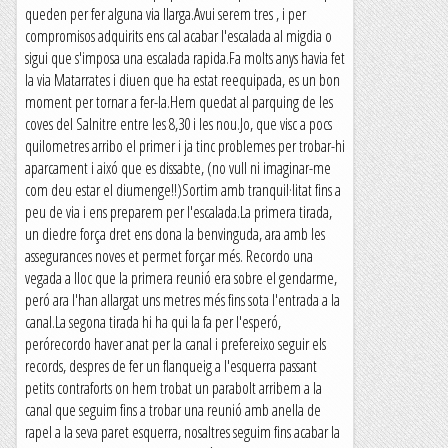
queden per fer alguna via llarga.Avui serem tres , i per
compromisos adquirits ens cal acabar l'escalada al migdia o
sigui que s'imposa una escalada rapida.Fa molts anys havia fet
la via Matarrates i diuen que ha estat reequipada, es un bon
moment per tornar a fer-la.Hem quedat al parquing de les
coves del Salnitre entre les 8,30 i les nou.Jo, que visc a pocs
quilometres arribo el primer i ja tinc problemes per trobar-hi
aparcament i aixó que es dissabte, (no vull ni imaginar-me
com deu estar el diumenge!!)Sortim amb tranquil·litat fins a
peu de via i ens preparem per l'escalada.La primera tirada,
un diedre força dret ens dona la benvinguda, ara amb les
assegurances noves et permet forçar més. Recordo una
vegada a lloc que la primera reunió era sobre el gendarme,
peró ara l'han allargat uns metres més fins sota l'entrada a la
canal.La segona tirada hi ha qui la fa per l'esperó,
perórecordo haver anat per la canal i prefereixo seguir els
records, despres de fer un flanqueig a l'esquerra passant
petits contraforts on hem trobat un parabolt arribem a la
canal que seguim fins a trobar una reunió amb anella de
rapel a la seva paret esquerra, nosaltres seguim fins acabar la