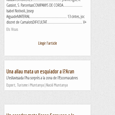
Gassiot, S. ParcerisasCOMPANYS DE CORDA.........................
Isabel Notivoli, Josep
AiguadeMATERIAL................................................ 13 cintes, joc
discret de CamalotsDIFICULTAT.............................................. V+
Els Visas
Llegir l'article
Una allau mata un esquiador a l?Aran
L?esllavissada l?ha sorprès a la zona de l?Escornacabres
Esport, Turisme i Muntanya | Nació Muntanya