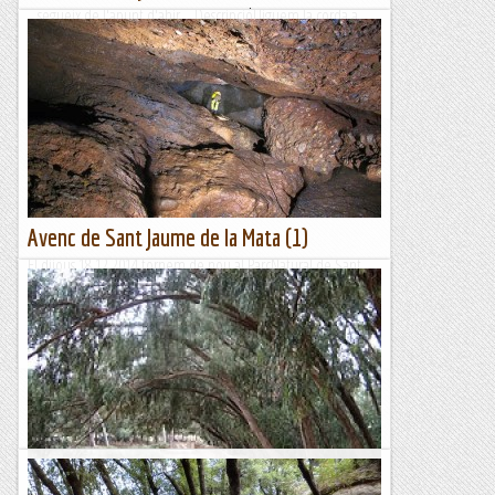
...segueix de l'apunt d'ahir... DescripcióLliguem la corda a
l’alzina més propera, el primer tram inclinat es baixa dins de
la trinxera que constitueix l'enfonsament de...
Espeleobloc
Avenc de Sant Jaume de la Mata (1)
El dijous 18.12.2014 tornem de nou al ParcNatural de Sant
Llorenç del Munt i l'Obac per visitar una de les seves cavitats
conglomeràtiques prou conegudes. En aquesta ocasió...
Espeleobloc
Ruta pel parc natural de la Mata a Torrevella