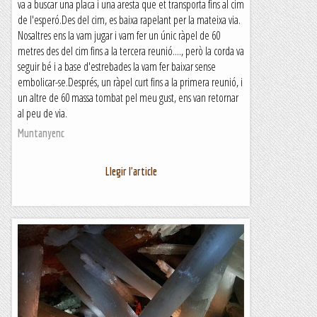
va a buscar una placa i una aresta que et transporta fins al cim
de l'esperó.Des del cim, es baixa rapelant per la mateixa via.
Nosaltres ens la vam jugar i vam fer un únic ràpel de 60
metres des del cim fins a la tercera reunió...., però la corda va
seguir bé i a base d'estrebades la vam fer baixar sense
embolicar-se.Després, un ràpel curt fins a la primera reunió, i
un altre de 60 massa tombat pel meu gust, ens van retornar
al peu de via.
Muntanyenc
Llegir l'article