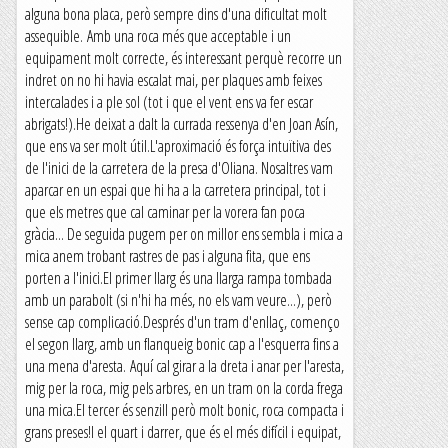
alguna bona placa, però sempre dins d'una dificultat molt
assequible. Amb una roca més que acceptable i un
equipament molt correcte, és interessant perquè recorre un
indret on no hi havia escalat mai, per plaques amb feixes
intercalades i a ple sol (tot i que el vent ens va fer escar
abrigats!).He deixat a dalt la currada ressenya d'en Joan Asín,
que ens va ser molt útil.L'aproximació és força intuïtiva des
de l'inici de la carretera de la presa d'Oliana. Nosaltres vam
aparcar en un espai que hi ha a la carretera principal, tot i
que els metres que cal caminar per la vorera fan poca
gràcia... De seguida pugem per on millor ens sembla i mica a
mica anem trobant rastres de pas i alguna fita, que ens
porten a l'inici.El primer llarg és una llarga rampa tombada
amb un parabolt (si n'hi ha més, no els vam veure...), però
sense cap complicació.Després d'un tram d'enllaç, començo
el segon llarg, amb un flanqueig bonic cap a l'esquerra fins a
una mena d'aresta. Aquí cal girar a la dreta i anar per l'aresta,
mig per la roca, mig pels arbres, en un tram on la corda frega
una mica.El tercer és senzill però molt bonic, roca compacta i
grans preses!I el quart i darrer, que és el més difícil i equipat,