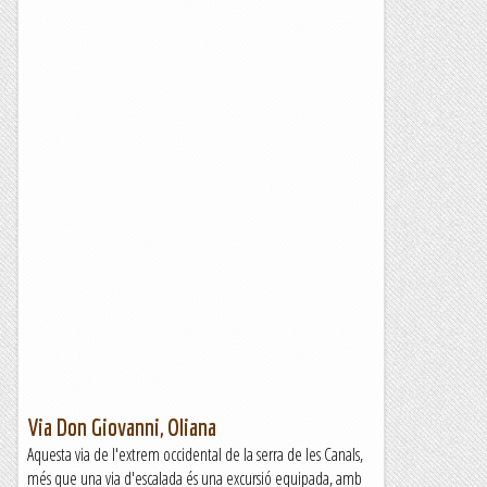
Via Don Giovanni, Oliana
Aquesta via de l'extrem occidental de la serra de les Canals,
més que una via d'escalada és una excursió equipada, amb