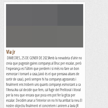
Via jr
DIMECRES, 25 DE GENER DE 2023Amb la nevadeta d'ahir no
creia que pugessin gaires companys al Bruc per escalar, però
l'esperança es l'últim que perdem i si més no fare un bon
esmorzar i tornaré a casa,(això és el que pensava abans de
sortir de casa), però sempre hi ha companys agosserats i
finalment ens trobem uns quants companys esmorzant a ca
l'Anna.Ara cal decidir que fem, cal fugir del Prelitoral i litoral
per la neu que encara que poca ens pot fer la gitza per
escalar. Decidim anar a l'interior on no hi ha arribat la neu.El
nostre objectiu finalment el concretem i anirem a lavia JR