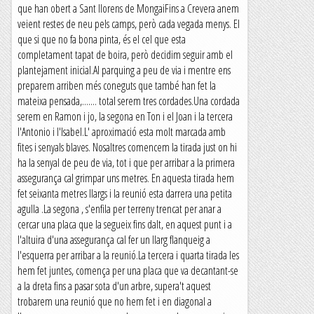
que han obert a Sant llorens de MongaiFins a Crevera anem
veient restes de neu pels camps, però cada vegada menys. El
que si que no fa bona pinta, és el cel que esta
completament tapat de boira, però decidim seguir amb el
plantejament inicial.Al parquing a peu de via i mentre ens
preparem arriben més coneguts que també han fet la
mateixa pensada,....... total serem tres cordades.Una cordada
serem en Ramon i jo, la segona en Ton i el Joan i la tercera
l'Antonio i l'Isabel.L' aproximació esta molt marcada amb
fites i senyals blaves. Nosaltres comencem la tirada just on hi
ha la senyal de peu de via, tot i que per arribar a la primera
assegurança cal grimpar uns metres. En aquesta tirada hem
fet seixanta metres llargs i la reunió esta darrera una petita
agulla .La segona , s'enfila per terreny trencat per anar a
cercar una placa que la segueix fins dalt, en aquest punt i a
l'altuira d'una assegurança cal fer un llarg flanqueig a
l'esquerra per arribar a la reunió.La tercera i quarta tirada les
hem fet juntes, comença per una placa que va decantant-se
a la dreta fins a pasar sota d'un arbre, supera't aquest
trobarem una reunió que no hem fet i en diagonal a