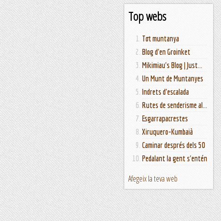
Top webs
Tot muntanya
Blog d'en Groinket
Mikimiau's Blog | Just...
Un Munt de Muntanyes
Indrets d'escalada
Rutes de senderisme al...
Esgarrapacrestes
Xiruquero-Kumbaià
Caminar després dels 50
Pedalant la gent s'entén
Afegeix la teva web