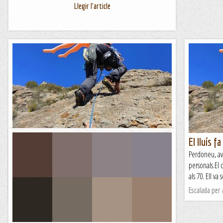
Llegir l'article
El lluís fa 70 anys
El lluís f
Perdoneu, avui m'he deixat anar per les qüestions
Perdoneu, av
personals.El company Lluís salta dels seixanta anys i es planta
personals.El 
als 70. Ell va ser el meu pare escalador que em va portar a...
als 70. Ell v
Escalada per a tontos
Escalada per