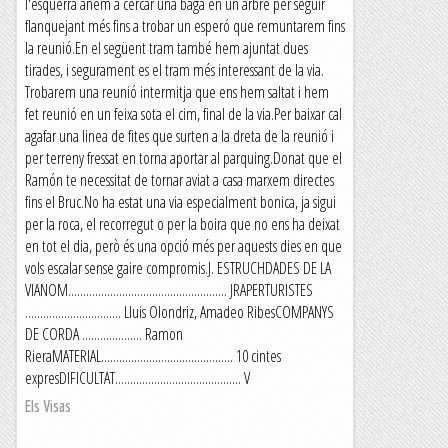
l'esquerra anem a cercar una baga en un arbre per seguir
flanquejant més fins a trobar un esperó que remuntarem fins
la reunió.En el següent tram també hem ajuntat dues
tirades, i segurament es el tram més interessant de la via.
Trobarem una reunió intermitja que ens hem saltat i hem
fet reunió en un feixa sota el cim, final de la via.Per baixar cal
agafar una linea de fites que surten a la dreta de la reunió i
per terreny fressat en torna aportar al parquing.Donat que el
Ramón te necessitat de tornar aviat a casa marxem directes
fins el Bruc.No ha estat una via especialment bonica, ja sigui
per la roca, el recorregut o per la boira que no ens ha deixat
en tot el dia, però és una opció més per aquests dies en que
vols escalar sense gaire compromis.J. ESTRUCHDADES DE LA
VIANOM..................................................... JRAPERTURISTES
................................ Lluis Olondriz, Amadeo RibesCOMPANYS
DE CORDA .................... Ramon
RieraMATERIAL............................................ 10 cintes
expresDIFICULTAT.......................................... V
Els Visas