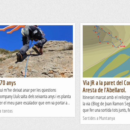
a 70 anys
Via JR a la paret del Co
Aresta de l'Abellarol.
ui m'he deixat anar per les qüestions
company Lluís salta dels seixanta anys i es planta
Itinerari marcat amb el rellot
a ser el meu pare escalador que em va portar a...
la via (Blog de Joan Ramon Seg
que fer una sortida tots junts,
 a tontos
Sortides a Muntanya