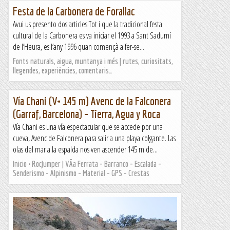
Festa de la Carbonera de Forallac
Avui us presento dos articles Tot i que la tradicional festa
cultural de la Carbonera es va iniciar el 1993 a Sant Sadurní
de l’Heura, es l’any 1996 quan començà a fer-se...
Fonts naturals, aigua, muntanya i més | rutes, curiositats,
llegendes, experiències, comentaris…
Vía Chani (V+ 145 m) Avenc de la Falconera
(Garraf, Barcelona) – Tierra, Agua y Roca
Vía Chani es una vía espectacular que se accede por una
cueva, Avenc de Falconera para salir a una playa colgante. Las
olas del mar a la espalda nos ven ascender 145 m de...
Inicio • RocJumper | VÃ­a Ferrata - Barranco - Escalada -
Senderismo - Alpinismo - Material - GPS - Crestas