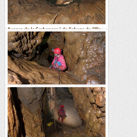
Les Rutes d'en Toti
Avencs de la Carbonera i de l'obaga de l'Illa
(3)
...segueix de l'apunt d'ahir... DetallsCarboneraUna sitja, pila
de carboner o carbonera és un apilament de llenya tapat
amb terra que s'usava...
Espeleobloc
Avencs de la Carbonera i de l'obaga de l'Illa
(2)
avenc de la Carbonera...segueix de l'apunt d'ahir......segueix
en l'apunt de demà...
Espeleobloc