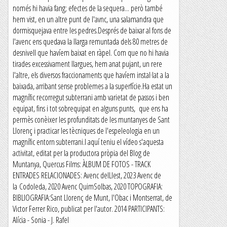
només hi havia fang; efectes de la sequera... però també
hem vist, en un altre punt de l'avnc, una salamandra que
dormisquejava entre les pedres.Després de baixar al fons de
l'avenc ens quedava la llarga remuntada dels 80 metres de
desnivell que havíem baixat en ràpel. Com que no hi havia
tirades excessivament llargues, hem anat pujant, un rere
l'altre, els diversos fraccionaments que havíem instal·lat a la
baixada, arribant sense problemes a la superfície.Ha estat un
magnífic recorregut subterrani amb varietat de passos i ben
equipat, fins i tot sobrequipat en alguns punts, que ens ha
permès conèixer les profunditats de les muntanyes de Sant
Llorenç i practicar les tècniques de l'espeleologia en un
magnífic entorn subterrani.I aquí teniu el vídeo s'aquesta
activitat, editat per la productora pròpia del Blog de
Muntanya, Quercus Films: ÀLBUM DE FOTOS - TRACK
ENTRADES RELACIONADES: Avenc delLlest, 2023 Avenc de
la Codoleda, 2020 Avenc QuimSolbas, 2020 TOPOGRAFIA:
BIBLIOGRAFIA:Sant Llorenç de Munt, l'Obac i Montserrat, de
Victor Ferrer Rico, publicat per l'autor. 2014 PARTICIPANTS:
Alícia - Sonia - J. Rafel