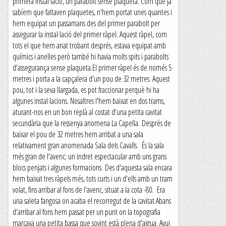
primera instal·lació, un parabolt sense plaqueta. Com que ja
sabíem que faltaven plaquetes, n'hem portat unes quantes i
hem equipat un passamans des del primer parabolt per
assegurar la instal·lació del primer ràpel. Aquest ràpel, com
tots el que hem anat trobant després, estava equipat amb
químics i anelles però també hi havia molts spits i parabolts
d'assegurança sense plaqueta.El primer ràpel és de només 5
metres i porta a la capçalera d'un pou de 32 metres. Aquest
pou, tot i la seva llargada, es pot fraccionar perquè hi ha
algunes instal·lacions. Nosaltres l'hem baixat en dos trams,
aturant-nos en un bon replà al costat d'una petita cavitat
secundària que la ressenya anomena La Capella. Després de
baixar el pou de 32 metres hem arribat a una sala
relativament gran anomenada Sala dels Cavalls. És la sala
més gran de l'avenc; un indret espectacular amb uns grans
blocs penjats i algunes formacions. Des d'aquesta sala encara
hem baixat tres ràpels més, tots curts i un d'ells amb un tram
volat, fins arribar al fons de l'avenc, situat a la cota -80. Era
una saleta fangosa on acaba el recorregut de la cavitat.Abans
d'arribar al fons hem passat per un punt on la topografia
marcava una petita bassa que sovint està plena d'aigua. Avui