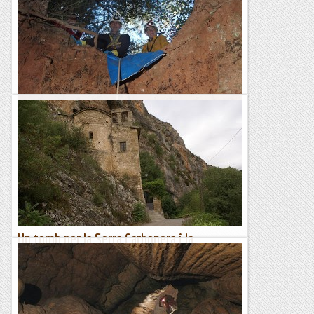
Noves descovertes a l'avenc de les Calobres (El Perello) Sala
Calamarzo amb molta formació, explorada per Tomàs i
Didac.
Secció d'espeleo i barrancs de la UEC Tortosa
Avenc de Can Garrigosa. Matadepera.
Aquesta cavitat s’obri de sobte després d’unes fortes pluges
l’any 1983. L’ensorrament terrós resultant, per precaució, està
envoltat d’un perímetre de filferro...
Espeleobloc
Un tomb per la Serra Carbonera i la
Muntanya de Sant Mamet
Sembla que cada cop som més puntuals, abans de l'hora
prevista ja estem tots a lloc.Iniciem la ruta cap a l'Església de
Sant Pere per costat del cementiri, sembla però que...