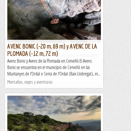
AVENC BONIC (-20 m, 69 m) y AVENC DE LA
Avenc de l'Averdó i avenc de la Ullera
PLOMADA (-12 m, 72 m)
Doble jornada espleològica visitant dos avencs relativament
Avenc Bonic y Avenc de la Plomada en Cervelló El Avenc
petits a la zona de Vallirana, concretament al costat de la
Bonic se encuentra en el municipio de Cervelló en las
urbanització El Lledoner. Hem...
Muntanyes de l’Ordal o Serra de l’Ordal (Baix Llobregat), es...
Blog de muntanya
Montañas, viajes y aventuras