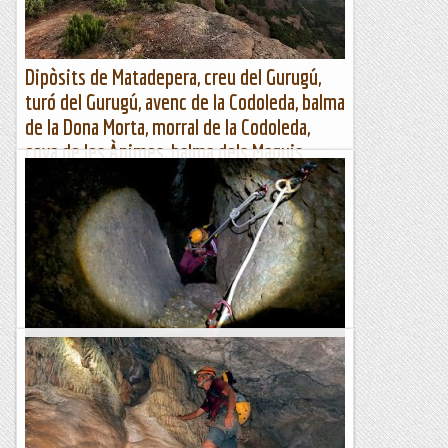
Dipòsits de Matadepera, creu del Gurugú,
turó del Gurugú, avenc de la Codoleda, balma
de la Dona Morta, morral de la Codoleda,
cova de les Ànimes, balma dels Maquis
(refugi El Recer), font del Saüc i la Mola
Dipòsits de Matadepera, creu del Gurugú, morral Codoleda,
balma Dona Morta, cova de les Ànimes, refugi dels Maquis, la
Mola ...
Muntanya
Avenc del Daví
Una nova sortida en horari de tarda per visitar un avenc al
Parc Natural de Sant Llorenç de Munt i l'Obac. Avui la
previsió meteorològica no era gens bona i...