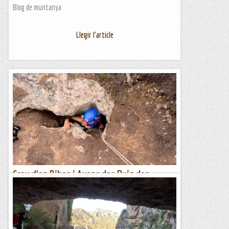
Blog de muntanya
Llegir l'article
Creu d'en Ribes i Avenc des Puig des
Terrets
Després de molts dies de calor intensa, avui el temps ha
canviat i hem tingut un dia ennuvolat i plujós. Hem aprofitat
aquest clima, més agradable que les...