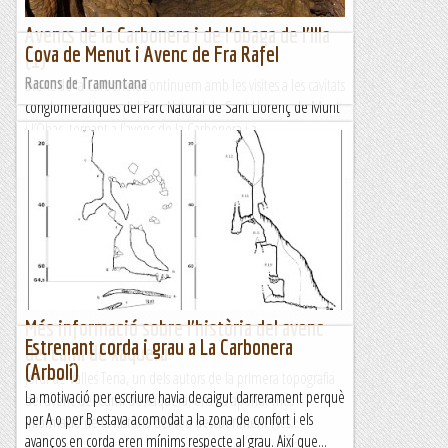
Avencs de la Carbonera i de l'obaga de l'Illa
Cova de Menut i Avenc de Fra Rafel
(1)
avenc de la CarboneraContinuem amb les visites a les cavitats
Racons de Tramuntana
conglomeratiques del Parc Natural de Sant Llorenç de Munt
i l’Obac, tornant a l’avenc de la Carbonera i a...
Espeleobloc
Més informació sobre l'història del avenc
Estrenant corda i grau a La Carbonera
del camí de xàquera
(Arbolí)
Jordi de Valles Tena, un dels autors de la primera topografia
La motivació per escriure havia decaigut darrerament perquè
del avenc del Camí de Xàquera, ens ha aportat més
per A o per B estava acomodat a la zona de confort i els
informació de la història del seu descobriment i les...
avanços en corda eren mínims respecte al grau. Així que...