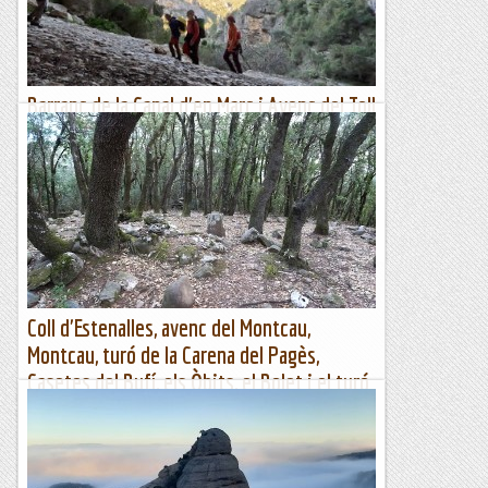
Blog de muntanya
Barranc de la Canal d'en Marc i Avenc del Toll
Blau
Barranc de la Canal d'En Marc:En el segon dia de la nostra
estada a les Terres de l'Ebre, avui hem fet el descens d'un
barranc molt interessant: el Barranc de la...
Blog de muntanya
Coll d'Estenalles, avenc del Montcau,
Montcau, turó de la Carena del Pagès,
Casetes del Bufí, els Òbits, el Bolet i el turó
dels Òbits i Morral Gran
Coll d'Estenalles, avenc del Montcau, Montcau, turó de la
Carena del Pagès, Casetes del Bufí, Òbits, el Bolet i Morral
GranWikiloc | Ruta Coll d'Estenalles, avenc del...