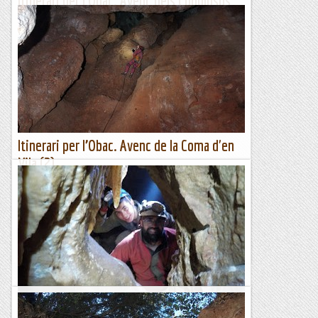
Itinerari per l’Obac. Avenc dels Codolosos
(3).
...segueix de l'apunt d'ahir...Avenc dels CodolososTot i la
relativa proximitat al camí, l'accés és tan embrossat que vam
haver de donar-hi forces voltes fins que vam trobar...
Espeleobloc
Itinerari per l’Obac. Avenc de la Coma d'en
Vila (2)
...segueix de l'apunt d'ahir... Avenc de la Coma d'en
VilaMesures AtmosfèriquesLa quantitat d'oxigen disponible,
segons veiem en el registrador, imposava una certa
prudència,...
Espeleobloc
Exploració Avenc de les Calobres