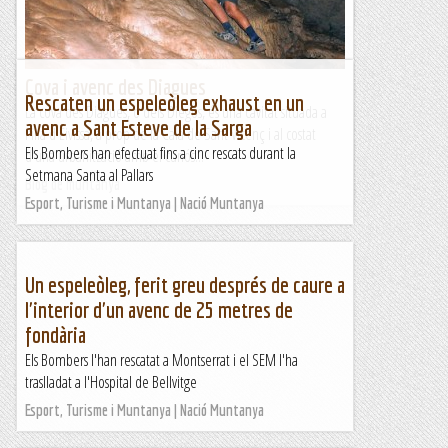
Blog de muntanya
Cova i avenc des Diagues
Rescaten un espeleòleg exhaust en un
La cova des Diagues, o dels Diegos, és una cavitat situada a
avenc a Sant Esteve de la Sarga
l'illa d'Eivissa, a prop de la Cala de Sant Vicenç i al costat
Els Bombers han efectuat fins a cinc rescats durant la
d'una urbanització amb el curiós...
Setmana Santa al Pallars
Blog de muntanya
Esport, Turisme i Muntanya | Nació Muntanya
Un espeleòleg, ferit greu després de caure a
l'interior d'un avenc de 25 metres de
fondària
Els Bombers l'han rescatat a Montserrat i el SEM l'ha
traslladat a l'Hospital de Bellvitge
Esport, Turisme i Muntanya | Nació Muntanya