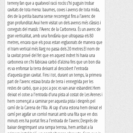
terreny fan que a qualsevol racó rocós s'hi puguin trobar
cavitats de tota mena: baumes, coves i avencs de tota mida,
des de la petita bauma sense recorregut fins a l'avenc de
gran profunditat.Avui hem visitat un dels avencs més clàssics i
coneguts del massís: l'Avenc de la Carbonera. És un avenc de
gran verticalitat, amb una fondària que ultrapassa els 80
metres, encara que els pous estan esglaonats de manera que
el tram vertical més llarg no passa dels 20 metres.El nom de
la cavitat prové del fet que en aquest indret hi havia una
carbonera on s'hi fabicava carbó d'alzina fins que un bon dia
es va enfonsar la terra deixant al descobert l'entrada
d'aquesta gran cavitat. Fins i tot, durant un temps, la primera
part de l'avenc estava bruta de terra i ennegrida per les
restes de carbó, que a poc a poc es van anar esbandint.Hem
deixat el cotxe a l'entrada d'una pista al costat de Les Arenes i
hem començat a caminar per aquesta pista i després pel
camí de la Carena de l'Illa. Al cap d'una estona hem deixat el
camí per agafar un corriol marcat amb una fita que en dos
minuts ens ha portat fins a l'entrada de l'avenc.Després de
baixar desgrimpant una rampa terrosa, hem arribat a la