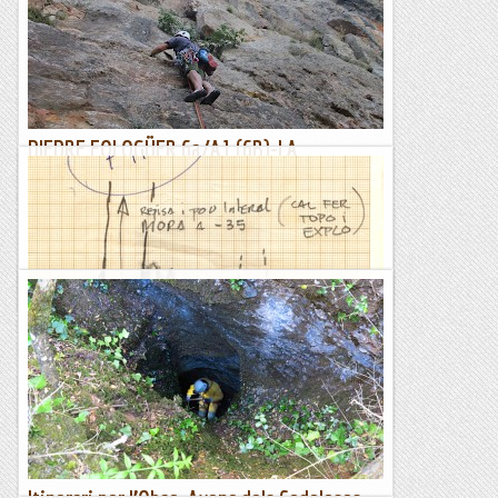
DIEDRE FOLOGÜER 6a/A1 (6B)-LA
CARBONERA -CAMARASA
Avui estic una mica empudegat.....Ara es veu que no en han
tingut prou de trinxar lo congost de Montrebei i no se’ls acut
altra carallotada que repetir la jugada aquest cop a...
Lo gall
Retallons. Avenc del Bruc.
Espeleobloc