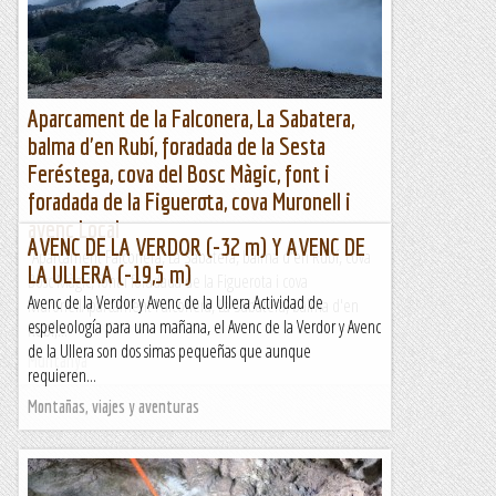
Muntanya
Aparcament de la Falconera, La Sabatera,
balma d'en Rubí, foradada de la Sesta
Feréstega, cova del Bosc Màgic, font i
foradada de la Figuerota, cova Muronell i
avenc Local
AVENC DE LA VERDOR (-32 m) Y AVENC DE
Aparcament Falconera, La Sabatera, balma d'en Rubí, cova
LA ULLERA (-19,5 m)
Bosc Màgic, font i foradada de la Figuerota i cova
Avenc de la Verdor y Avenc de la Ullera Actividad de
MuronellAparcament Falconera, La Sabatera, balma d'en
espeleología para una mañana, el Avenc de la Verdor y Avenc
Rubí,...
de la Ullera son dos simas pequeñas que aunque
Muntanya
requieren...
Montañas, viajes y aventuras