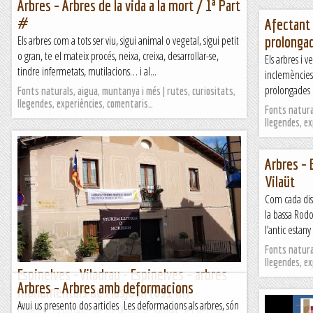
Arbres – Arbres de la vida a la mort / 1ª Part
#
Afectant 
Els arbres com a tots ser viu, sigui animal o vegetal, sigui petit
prolongad
o gran, te el mateix procés, neixa, creixa, desarrollar-se,
Els arbres i 
tindre infermetats, mutilacions… i al...
inclemències 
prolongades i
Fonts naturals, aigua, muntanya i més | rutes, curiositats,
llegendes, experiències, comentaris…
Fonts natural
llegendes, e
Arbres – 
Vilaüt
Com cada diss
la bassa Rod
l’antic estan
Fonts natural
llegendes, e
Espinelves –Viladrau - Espinelves – arbres
Arbres – Arbres amb deformacions
monumentals de Masjoan (851 m)
Avui us presento dos articles Les deformacions als arbres, són
Dissabte 3 d’octubre de 2020Hora de sortida: Set del matí.