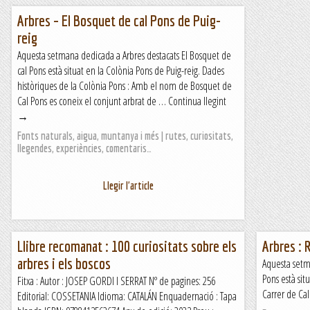
Arbres – El Bosquet de cal Pons de Puig-
reig
Aquesta setmana dedicada a Arbres destacats El Bosquet de
cal Pons està situat en la Colònia Pons de Puig-reig. Dades
històriques de la Colònia Pons : Amb el nom de Bosquet de
Cal Pons es coneix el conjunt arbrat de … Continua llegint
→
Fonts naturals, aigua, muntanya i més | rutes, curiositats,
llegendes, experiències, comentaris…
Llegir l'article
Llibre recomanat : 100 curiositats sobre els
Arbres : 
arbres i els boscos
Aquesta setm
Pons està situ
Fitxa : Autor : JOSEP GORDI I SERRAT Nº de pagines: 256
Carrer de Cal
Editorial: COSSETANIA Idioma: CATALÁN Enquadernació : Tapa