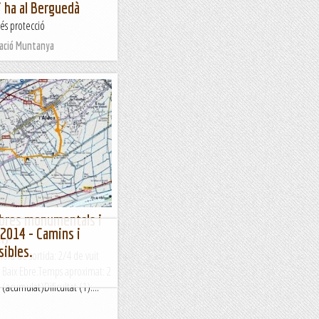
 ha al Berguedà
és protecció
Nació Muntanya
rbres monumentals i
 2014 - Camins i
m)
sibles.
ra de sortida: 2/4 de vuit
 Baix Ebre.Temps aproximat: 2
(acumulat)Dificultat (1):...