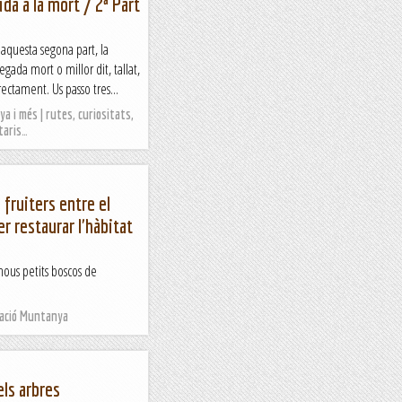
ida a la mort / 2ª Part
 aquesta segona part, la
ada mort o millor dit, tallat,
irectament. Us passo tres...
a i més | rutes, curiositats,
taris…
 fruiters entre el
er restaurar l'hàbitat
nous petits boscos de
Nació Muntanya
els arbres