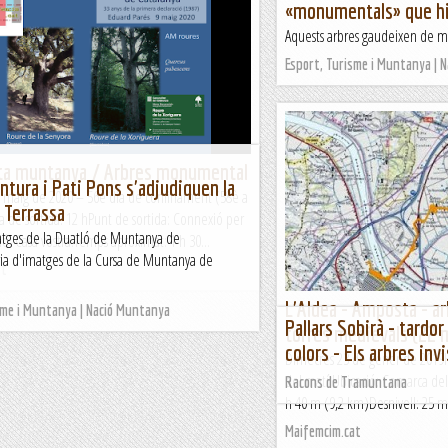
«monumentals» que hi
Aquests arbres gaudeixen de m
Esport, Turisme i Muntanya | 
alta muntanya / Arbres monumental
ntura i Pati Pons s'adjudiquen la
e maig de 2020 – 56è dia de confinament (58è a
 Terrassa
 de sortida: 12 hPunt de sortida: Connexió per
atges de la Duatló de Muntanya de
: Casa vostra.Temps aproximat: 1 h 30...
ria d'imatges de la Cursa de Muntanya de
at
L'Aldea - Amposta - a
sme i Muntanya | Nació Muntanya
Pallars Sobirà - tardor
torres medievals (22 
colors - Els arbres invi
Dimecres 23 de gener de 2019Ho
del matí.Ubicació: Comarca del
Racons de Tramuntana
h 40 m (9,2 km)Desnivell: 25 m 
Maifemcim.cat