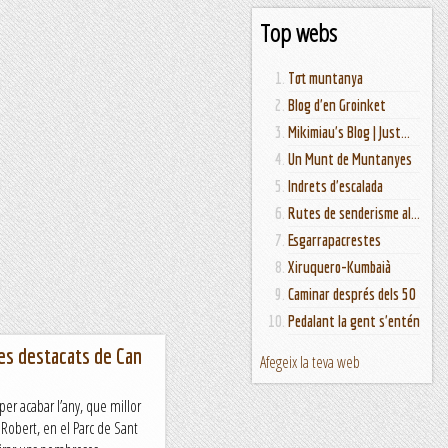
Top webs
Tot muntanya
Blog d'en Groinket
Mikimiau's Blog | Just...
Un Munt de Muntanyes
Indrets d'escalada
Rutes de senderisme al...
Esgarrapacrestes
Xiruquero-Kumbaià
Caminar després dels 50
Pedalant la gent s'entén
res destacats de Can
Afegeix la teva web
 per acabar l’any, que millor
 Robert, en el Parc de Sant