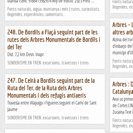
blanda ISBN: 9788413562674 Any de edició: 2023 Preu :...
Fonts natural
llegendes, e
Fonts naturals, aigua, muntanya i més | rutes, curiositats,
llegendes, experiències, comentaris…
Arbres – L
248. De Bordils a Flaçà seguint part de les
altres ar
rutes dels Arbres Monumentals de Bordils i
Alzina del to
d’esbarjo del
del Ter
municipi d’Ul
Dist. 7,2 km Desn. Inapr.
Fonts natural
SENDERISME EN TREN: excursions, travesses i trens
llegendes, e
247. De Celrà a Bordils seguint part de la
Arbres : 
Ruta del Ter, de la Ruta dels Arbres
Cataluny
Monumentals i dels refugis antiaeris
Avui us prese
Travessa entre Vilajuïga i Figueres seguint el Camí de Sant
de Cortes L’
Jaume
Zucaina Text 
SENDERISME EN TREN: excursions, travesses i trens
Fonts natural
llegendes, e