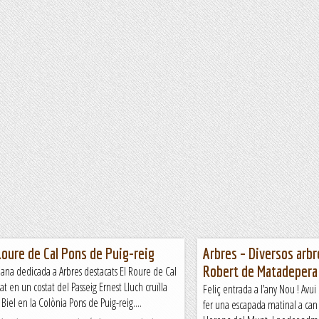
Roure de Cal Pons de Puig-reig
Arbres – Diversos arb
Robert de Matadepera
ana dedicada a Arbres destacats El Roure de Cal
at en un costat del Passeig Ernest Lluch cruïlla
Feliç entrada a l’any Nou ! Avui
 Biel en la Colònia Pons de Puig-reig....
fer una escapada matinal a can