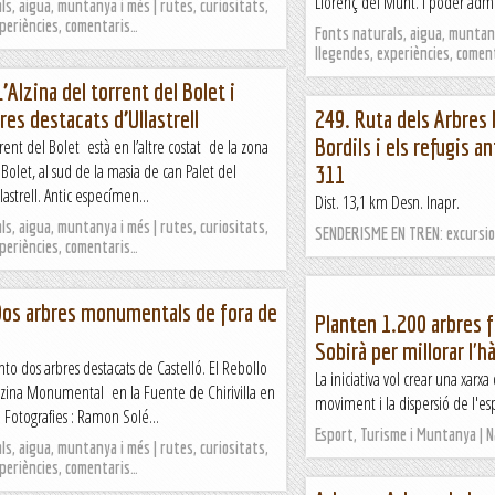
Llorenç del Munt. I poder admi
s, aigua, muntanya i més | rutes, curiositats,
xperiències, comentaris…
Fonts naturals, aigua, muntany
llegendes, experiències, comen
’Alzina del torrent del Bolet i
bres destacats d’Ullastrell
249. Ruta dels Arbre
Bordils i els refugis a
rrent del Bolet està en l’altre costat de la zona
 Bolet, al sud de la masia de can Palet del
311
lastrell. Antic especímen...
Dist. 13,1 km Desn. Inapr.
s, aigua, muntanya i més | rutes, curiositats,
SENDERISME EN TREN: excursion
xperiències, comentaris…
Dos arbres monumentals de fora de
Planten 1.200 arbres f
a
Sobirà per millorar l'h
nto dos arbres destacats de Castelló. El Rebollo
La iniciativa vol crear una xarxa 
Alzina Monumental en la Fuente de Chirivilla en
moviment i la dispersió de l'es
i Fotografies : Ramon Solé...
Esport, Turisme i Muntanya | 
s, aigua, muntanya i més | rutes, curiositats,
xperiències, comentaris…