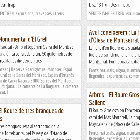
Desn. Inapr.
Dist. 13,1 km Desn. Inapr.
N TREN: excursions, travesses i trens
SENDERISME EN TREN: excursion
Avui coneixerem : La 
Monumental d’El Grell
d’Olesa de Montserrat
sec.cat - Amb el topònim Serra del Montsec
La Font d’en Roure esta situada
 única serralada, d'uns 50 quilòmetres de
Riera de can Llimona, on fa un
realitat es divideix en tres...
Montserrat. Font ubicada extram
ntsec | Reserva Starlight del Montsec, Espai
Fonts naturals, aigua, muntany
ural de la Serra del Montsec, Espais d'Interès
llegendes, experiències, comen
pai de Xarxa Natura 2000 Serres del Montsec,
 Mitjana... La comarca de La Noguera, la comarca
ssà, l
Arbres – El Roure Gros
Sallent
El Roure de tres branques de
El Roure Gros esta en l’encre
camí del Mas Martorell, i a pro
es
Magdalena de (Nova) de Sallent
res branques esta al sector sud de la
de Torreblanca, pel Passeig de l’Estació de
Fonts naturals, aigua, muntany
llegendes, experiències, comen