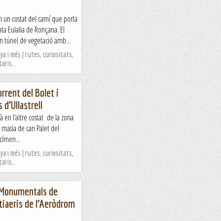
n un costat del camí que porta
ta Eulalia de Ronçana. El
 túnel de vegetació amb...
a i més | rutes, curiositats,
taris…
orrent del Bolet i
 d’Ullastrell
à en l’altre costat de la zona
a masia de can Palet del
ecímen...
a i més | rutes, curiositats,
taris…
s Monumentals de
ntiaeris de l’Aeròdrom