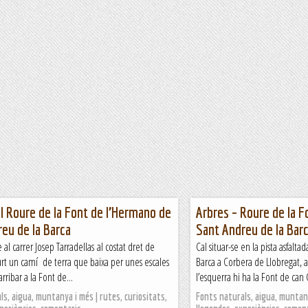
El Roure de la Font de l’Hermano de
Arbres – Roure de la F
eu de la Barca
Sant Andreu de la Bar
e al carrer Josep Tarradellas al costat dret de
Cal situar-se en la pista asfalt
surt un camí de terra que baixa per unes escales
Barca a Corbera de Llobregat, al
 arribar a la Font de...
l’esquerra hi ha la Font de can 
s, aigua, muntanya i més | rutes, curiositats,
Fonts naturals, aigua, muntany