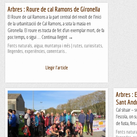
Arbres : Roure de cal Ramons de Gironella
El Roure de cal Ramons a la part central del revolt de l’inici
de la urbanització de Cal Ramons, a sota la masia en
Gironella. El roure es tracta de fet d’un exemplar mort, de fa
poc temps, o sigui … Continua llegint →
Fonts naturals, aigua, muntanya i més | rutes, curiositats,
llegendes, experiències, comentaris…
Llegir l'article
Arbres : 
Sant Andr
Cal situar – s
l’escola, on 
de fusta, fins
Fonts natural