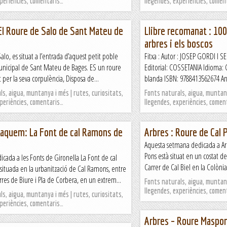
xperiències, comentaris…
llegendes, experiències, comen
El Roure de Salo de Sant Mateu de
Llibre recomanat : 100
arbres i els boscos
alo, es situat a l’entrada d’aquest petit poble
Fitxa : Autor : JOSEP GORDI I S
nicipal de Sant Mateu de Bages. ES un roure
Editorial: COSSETANIA Idioma:
 per la seva corpulència, Disposa de...
blanda ISBN: 9788413562674 Any 
s, aigua, muntanya i més | rutes, curiositats,
Fonts naturals, aigua, muntany
xperiències, comentaris…
llegendes, experiències, comen
taquem: La Font de cal Ramons de
Arbres : Roure de Cal 
Aquesta setmana dedicada a Arb
Pons està situat en un costat del
cada a les Fonts de Gironella La Font de cal
Carrer de Cal Biel en la Colònia
situada en la urbanització de Cal Ramons, entre
erres de Biure i Pla de Corbera, en un extrem...
Fonts naturals, aigua, muntany
llegendes, experiències, comen
s, aigua, muntanya i més | rutes, curiositats,
xperiències, comentaris…
Arbres – Roure Maspon