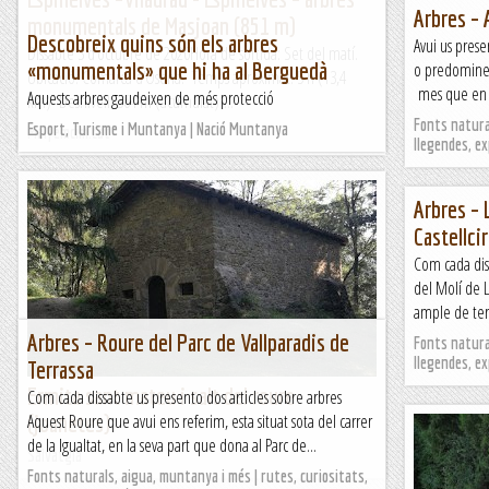
Arbres –
monumentals de Masjoan (851 m)
Descobreix quins són els arbres
Avui us prese
Dissabte 3 d’octubre de 2020Hora de sortida: Set del matí.
«monumentals» que hi ha al Berguedà
o predominen 
Ubicació: Comarca d’Osona. Temps aproximat: 5 h (13,4
mes que en p
Aquests arbres gaudeixen de més protecció
km) Desnivell: 364 m (acumulat) ...
Fonts natural
Esport, Turisme i Muntanya | Nació Muntanya
Maifemcim.cat
llegendes, e
Arbres – 
Castellcir
Com cada diss
del Molí de L
ample de terr
Arbres – Roure del Parc de Vallparadis de
Fonts natural
llegendes, e
Terrassa
Ermita sant mateu i salt del roure
Com cada dissabte us presento dos articles sobre arbres
(joanetes)
Aquest Roure que avui ens referim, esta situat sota del carrer
de la Igualtat, en la seva part que dona al Parc de...
Salvatgia
Fonts naturals, aigua, muntanya i més | rutes, curiositats,