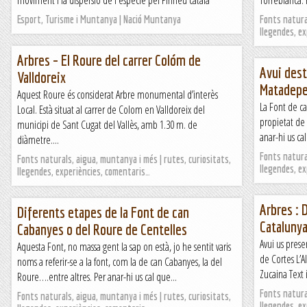
moviment i la dispersió de l'espècie pel Pirineu català
Torreblanca. 
Esport, Turisme i Muntanya | Nació Muntanya
Fonts natural
llegendes, e
Arbres – El Roure del carrer Colóm de
Avui dest
Valldoreix
Matadepe
Aquest Roure és considerat Arbre monumental d’interès
La Font de ca
Local. Està situat al carrer de Colom en Valldoreix del
propietat de
municipi de Sant Cugat del Vallès, amb 1.30 m. de
anar-hi us ca
diàmetre....
Fonts natural
Fonts naturals, aigua, muntanya i més | rutes, curiositats,
llegendes, e
llegendes, experiències, comentaris…
Arbres : 
Diferents etapes de la Font de can
Cataluny
Cabanyes o del Roure de Centelles
Avui us prese
Aquesta Font, no massa gent la sap on està, jo he sentit varis
de Cortes L’
noms a referir-se a la font, com la de can Cabanyes, la del
Zucaina Text 
Roure….entre altres. Per anar-hi us cal que...
Fonts natural
Fonts naturals, aigua, muntanya i més | rutes, curiositats,
llegendes, e