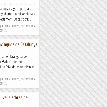
si posar-me a la Cor de Roure
 aquesta segona part, la
com molt bé escriu un dels
ada mort o millor dit, tallat,
rença del primer llarg...
irectament. Us passo tres...
a i més | rutes, curiositats,
taris…
’avinguda de Catalunya
ituat en l’avinguda de
ro 35 de Cardedeu,
i un feixa del mateix Parc de
a i més | rutes, curiositats,
taris…
i vells arbres de