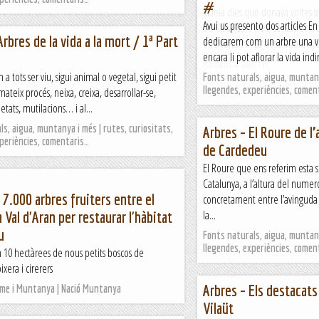
#
Ja feia dies que donava voltes 
Avui us presento dos articles En
de Canalda o no i, certament, 
Arbres de la vida a la mort / 1ª Part
dedicarem com un arbre una veg
oberturistes: -La desoladora apa
encara li pot aflorar la vida ind
Romàntic Guerrer
 a tots ser viu, sigui animal o vegetal, sigui petit
Fonts naturals, aigua, muntany
llegendes, experiències, comen
mateix procés, neixa, creixa, desarrollar-se,
etats, mutilacions… i al...
s, aigua, muntanya i més | rutes, curiositats,
Arbres – El Roure de l
xperiències, comentaris…
de Cardedeu
El Roure que ens referim esta s
Catalunya, a l’altura del nume
 7.000 arbres fruiters entre el
concretament entre l’avinguda 
la...
a Val d'Aran per restaurar l'hàbitat
u
Fonts naturals, aigua, muntany
llegendes, experiències, comen
n 10 hectàrees de nous petits boscos de
era i cirerers
Arbres – Els destacats 
sme i Muntanya | Nació Muntanya
Vilaüt