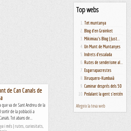
Top webs
Tot muntanya
Blog d'en Groinket
Mikimiau's Blog | Just...
Un Munt de Muntanyes
Indrets d'escalada
Rutes de senderisme al...
Esgarrapacrestes
Xiruquero-Kumbaià
Caminar després dels 50
ont de Can Canals de
Pedalant la gent s'entén
ca
ada que va de Sant Andreu de la
Afegeix la teva web
 sortir de la població a
Canals. Tot abans de...
a i més | rutes, curiositats,