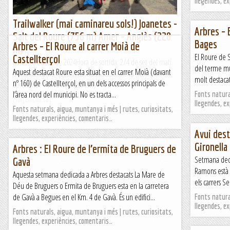
llegendes, e
Trailwalker (mai caminareu sols!) Joanetes -
Arbres – 
Salt del Roure (756 m) Amer – Anglès (228
Bages
Arbres – El Roure al carrer Moià de
m)
El Roure de S
Castellterçol
issabte 6 d’abril de 2024Hora de sortida: 2/4 de set del matí.
del terme mu
Aquest destacat Roure esta situat en el carrer Moià (davant
Ubicació: Comarques de la Garrotxa i la Selva. Temps
molt destacat
nº 160) de Castellterçol, en un dels accessos principals de
aproximat: 1 h 10 min (3,3 km) – 1 h 40...
l’àrea nord del municipi. No es tracta...
Fonts natural
Maifemcim.cat
llegendes, e
Fonts naturals, aigua, muntanya i més | rutes, curiositats,
llegendes, experiències, comentaris…
Avui des
Gironella
Arbres : El Roure de l’ermita de Bruguers de
Setmana dedi
Gavà
Ramons està 
Aquesta setmana dedicada a Arbres destacats La Mare de
els carrers S
Déu de Bruguers o Ermita de Bruguers esta en la carretera
de Gavà a Begues en el Km. 4 de Gavà. És un edifici...
Fonts natural
llegendes, e
Fonts naturals, aigua, muntanya i més | rutes, curiositats,
llegendes, experiències, comentaris…