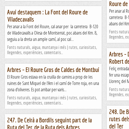
Roure de 
Per anar al R
Avui destaquem : La Font del Roure de
carretera B-1
Viladecavalls
abans del Km.
Per anar a la Font del Roure, cal anar per la carretera B-120
Fonts natural
de Viladecavalls a Olesa de Montserrat, poc abans del Km. 8,
llegendes, e
seguiu a la dreta un ample camí, al poc cal...
Fonts naturals, aigua, muntanya i més | rutes, curiositats,
llegendes, experiències, comentaris…
Arbres – 
Robert d
Feliç entrada
Arbres – El Roure Gros de Caldes de Montbui
fer una escap
El Roure Gros estava en la cruïlla de camins a prop de les
Llorenç del 
ruïnes de Sant Miquel de l’Arn i el camí de Torre roja, en una
zona d’oliveres. Es pot arribar per varis...
Fonts natural
llegendes, e
Fonts naturals, aigua, muntanya i més | rutes, curiositats,
llegendes, experiències, comentaris…
248. De B
rutes del
247. De Celrà a Bordils seguint part de la
del Ter
Ruta del Ter, de la Ruta dels Arbres