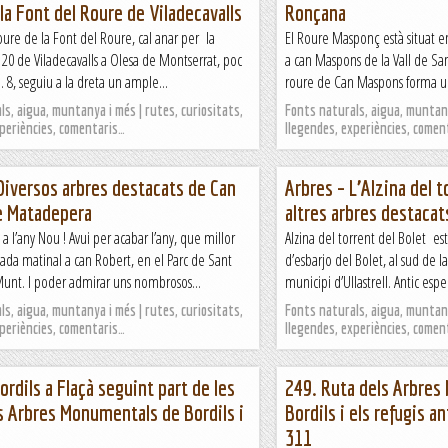
la Font del Roure de Viladecavalls
Ronçana
oure de la Font del Roure, cal anar per la
El Roure Masponç està situat e
20 de Viladecavalls a Olesa de Montserrat, poc
a can Maspons de la Vall de San
 8, seguiu a la dreta un ample...
roure de Can Maspons forma un
s, aigua, muntanya i més | rutes, curiositats,
Fonts naturals, aigua, muntany
xperiències, comentaris…
llegendes, experiències, comen
Diversos arbres destacats de Can
Arbres – L’Alzina del t
e Matadepera
altres arbres destacats
 a l’any Nou ! Avui per acabar l’any, que millor
Alzina del torrent del Bolet est
ada matinal a can Robert, en el Parc de Sant
d’esbarjo del Bolet, al sud de l
Munt. I poder admirar uns nombrosos...
municipi d’Ullastrell. Antic esp
s, aigua, muntanya i més | rutes, curiositats,
Fonts naturals, aigua, muntany
xperiències, comentaris…
llegendes, experiències, comen
ordils a Flaçà seguint part de les
249. Ruta dels Arbre
s Arbres Monumentals de Bordils i
Bordils i els refugis a
311