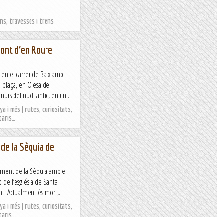
s, travesses i trens
Font d’en Roure
 en el carrer de Baix amb
a plaça, en Olesa de
urs del nucli antic, en un...
a i més | rutes, curiositats,
taris…
 de la Sèquia de
uament de la Sèquia amb el
p de l’església de Santa
. Actualment és mort,...
a i més | rutes, curiositats,
taris…