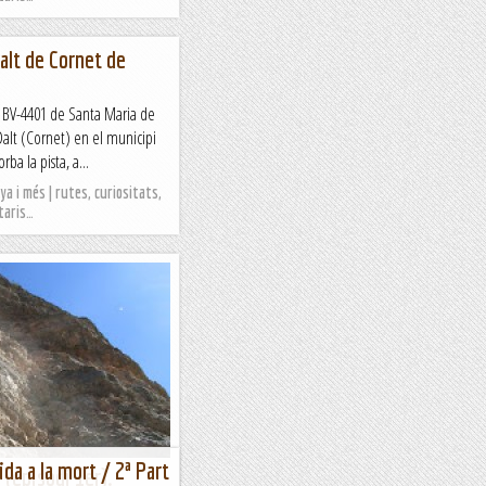
Dalt de Cornet de
a) BV-4401 de Santa Maria de
Dalt (Cornet) en el municipi
ba la pista, a...
a i més | rutes, curiositats,
taris…
ida a la mort / 2ª Part
 (episodi 1er).