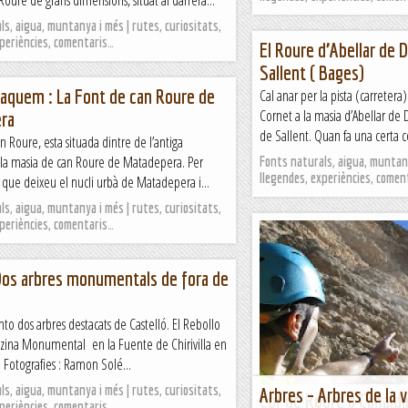
Roure de grans dimensions, situat al darrera...
s, aigua, muntanya i més | rutes, curiositats,
xperiències, comentaris…
El Roure d’Abellar de 
Sallent ( Bages)
aquem : La Font de can Roure de
Cal anar per la pista (carreter
Cornet a la masia d’Abellar de 
ra
de Sallent. Quan fa una certa cor
n Roure, esta situada dintre de l’antiga
 la masia de can Roure de Matadepera. Per
Fonts naturals, aigua, muntany
llegendes, experiències, comen
l que deixeu el nucli urbà de Matadepera i...
s, aigua, muntanya i més | rutes, curiositats,
xperiències, comentaris…
Dos arbres monumentals de fora de
a
nto dos arbres destacats de Castelló. El Rebollo
Alzina Monumental en la Fuente de Chirivilla en
i Fotografies : Ramon Solé...
s, aigua, muntanya i més | rutes, curiositats,
Arbres – Arbres de la v
Cor de Roure a Canalda
xperiències, comentaris…