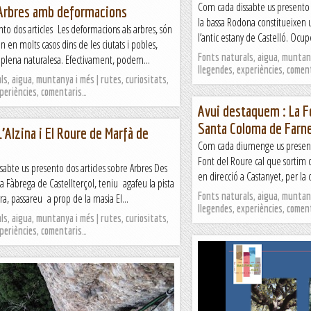
Com cada dissabte us presento do
 Arbres amb deformacions
la bassa Rodona constitueixen 
nto dos articles Les deformacions als arbres, són
l’antic estany de Castelló. Ocup
en molts casos dins de les ciutats i pobles,
Fonts naturals, aigua, muntany
lena naturalesa. Efectivament, podem...
llegendes, experiències, comen
s, aigua, muntanya i més | rutes, curiositats,
xperiències, comentaris…
Avui destaquem : La F
Santa Coloma de Farn
L’Alzina i El Roure de Marfà de
Com cada diumenge us presento 
Font del Roure cal que sortim
abte us presento dos articles sobre Arbres Des
en direcció a Castanyet, per la 
a Fàbrega de Castellterçol, teniu agafeu la pista
Fonts naturals, aigua, muntany
a, passareu a prop de la masia El...
llegendes, experiències, comen
s, aigua, muntanya i més | rutes, curiositats,
xperiències, comentaris…