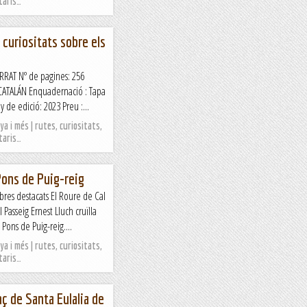
taris…
 curiositats sobre els
ERRAT Nº de pagines: 256
 CATALÁN Enquadernació : Tapa
de edició: 2023 Preu :...
a i més | rutes, curiositats,
taris…
Pons de Puig-reig
res destacats El Roure de Cal
 Passeig Ernest Lluch cruïlla
 Pons de Puig-reig....
a i més | rutes, curiositats,
taris…
ç de Santa Eulalia de