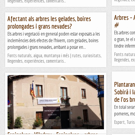
llegendes, experiències, comentaris…
Arbres – 
Afectant als arbres les gelades, boires
#
prolongades i grans nevades?
Els arbres com
Els arbres i vegetació en general poden estar exposats a les
o gran, te el 
inclemències dels efectes de l’hivern, com gelades, boires
tindre inferm
prolongades i grans nevades, arribant a posar en...
Fonts natural
Fonts naturals, aigua, muntanya i més | rutes, curiositats,
llegendes, e
llegendes, experiències, comentaris…
Plantaran
Sobirà i l
de l'os br
En total sera
pomeres, moix
Esport, Turi
Espinelves –Viladrau - Espinelves – arbres