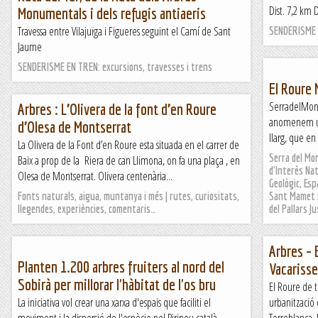
Dist. 7,2 km 
Monumentals i dels refugis antiaeris
Travessa entre Vilajuïga i Figueres seguint el Camí de Sant
SENDERISME E
Jaume
SENDERISME EN TREN: excursions, travesses i trens
El Roure 
SerradelMont
Arbres : L’Olivera de la font d’en Roure
anomenem una
d’Olesa de Montserrat
llarg, que en 
La Olivera de la Font d’en Roure esta situada en el carrer de
Serra del Mo
Baix a prop de la Riera de can Llimona, on fa una plaça , en
d'Interès Nat
Olesa de Montserrat. Olivera centenària...
Geològic, Es
Fonts naturals, aigua, muntanya i més | rutes, curiositats,
Sant Mamet i
llegendes, experiències, comentaris…
del Pallars Ju
Arbres – 
Planten 1.200 arbres fruiters al nord del
Vacariss
Sobirà per millorar l'hàbitat de l'os bru
El Roure de t
La iniciativa vol crear una xarxa d'espais que faciliti el
urbanització 