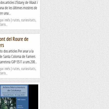
s articles L’Estany de Vilaüt i
una de les últimes mostres de
en una...
a i més | rutes, curiositats,
taris…
ont del Roure de
ers
dos articles Per anar a la
 de Santa Coloma de Farners
carretera GIP-5511 a uns 200...
a i més | rutes, curiositats,
taris…