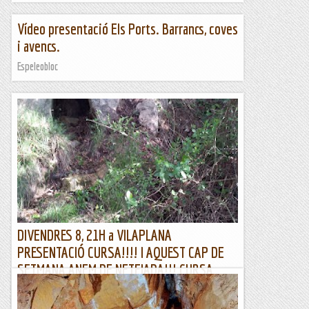
Vídeo presentació Els Ports. Barrancs, coves
i avencs.
Espeleobloc
DIVENDRES 8, 21H a VILAPLANA
PRESENTACIÓ CURSA!!!! I AQUEST CAP DE
SETMANA ANEM DE NETEJADA!!! CURSA
DELS CINGLES BEN NETA. APUNTA'T!!!
HOLA!!!!, aquest cap de setmana anem a