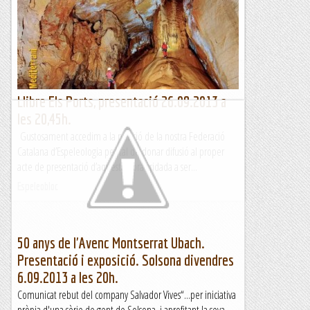
tope!!!!DIVENDRES, 20:55, CASA DE CULTURA DE VILAPLANA (al
costat del Casal),GRAN PRESENTACIÓ DE LA CURSA...
Obrint traça
Llibre Els Ports, presentació 26.09.2013 a
les 20,45h.
Gustosament accedim a la petició de la nostra Federació
Catalana d’Espeleologia per tal de donar difusió al proper
acte de presentació d’aquesta obra cridada a ser...
Espeleobloc
50 anys de l'Avenc Montserrat Ubach.
Presentació i exposició. Solsona divendres
6.09.2013 a les 20h.
Comunicat rebut del company Salvador Vives“...per iniciativa