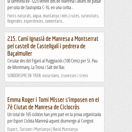
la carretera BV -1225 venint des de Manresa i abans de passar
km) Desnivell: 95 m (acumulat) ...
per sota de l’autopista C-16, en una corba...
Maifemcim.cat
Fonts naturals, aigua, muntanya i més | rutes, curiositats,
llegendes, experiències, comentaris…
215. Camí Ignasià de Manresa a Montserrat
pel castell de Castellgalí i pedrera de
Baçalmuller
Circular des del Figaró al Puiggraciós (100 Cims) per St. Pau
de Montmany, La Trona i Salt del Bac
SENDERISME EN TREN: excursions, travesses i trens
Emma Roger i Tomi Misser s'imposen en el
7è Ciutat de Manresa de Ciclocròs
Un total de 165 ciclistes han pres part en la prova organitzada
per Esport Ciclista Manresà aquest diumenge al Congost
Esport, Turisme i Muntanya | Nació Muntanya