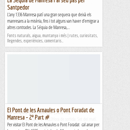
Santpedor
L’any 1336 Manresa patí una gran sequera que deixà els
manresans a la misèria, fins i tot alguns van haver d’emigrar a
altres contrades. La Séquia de Manresa,...
Fonts naturals, aigua, muntanya i més | rutes, curiositats,
llegendes, experiències, comentaris…
El Pont de les Arnaules o Pont Foradat de
La Sèquia de Manresa (323 m)
Manresa – 2ª Part #
Dissabte 22 d’octubre de 2022Hora de sortida: Set del matí.
Per visitar El Pont de les Arnaules o Pont Foradat cal anar per
Ubicació: Comarca del Bages. Temps aproximat: 6 h 30 m (24