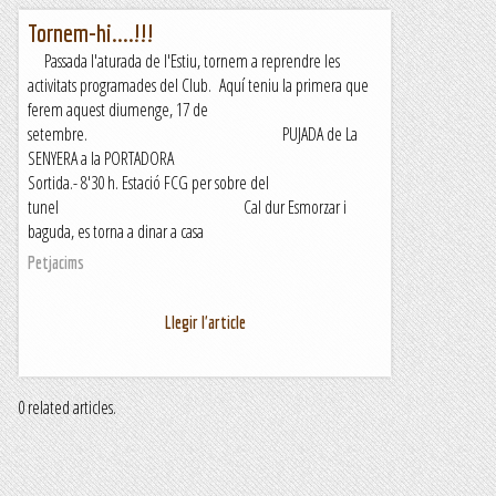
Tornem-hi....!!!
Passada l'aturada de l'Estiu, tornem a reprendre les
activitats programades del Club. Aquí teniu la primera que
ferem aquest diumenge, 17 de
setembre. PUJADA de La
SENYERA a la PORTADORA
Sortida.- 8'30 h. Estació FCG per sobre del
tunel Cal dur Esmorzar i
baguda, es torna a dinar a casa
Petjacims
Llegir l'article
0 related articles.