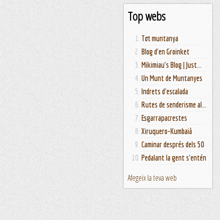
Top webs
Tot muntanya
Blog d'en Groinket
Mikimiau's Blog | Just...
Un Munt de Muntanyes
Indrets d'escalada
Rutes de senderisme al...
Esgarrapacrestes
Xiruquero-Kumbaià
Caminar després dels 50
Pedalant la gent s'entén
Afegeix la teva web