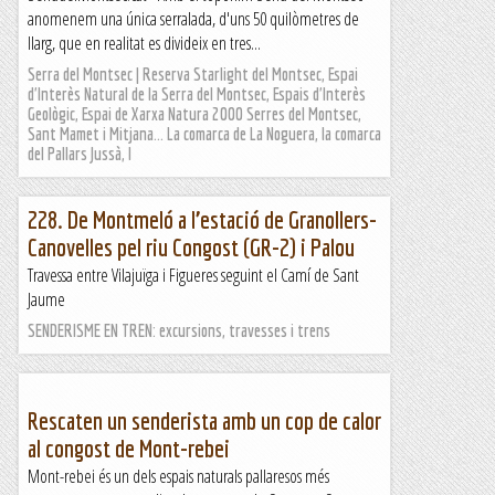
anomenem una única serralada, d'uns 50 quilòmetres de
llarg, que en realitat es divideix en tres...
Serra del Montsec | Reserva Starlight del Montsec, Espai
d'Interès Natural de la Serra del Montsec, Espais d'Interès
Geològic, Espai de Xarxa Natura 2000 Serres del Montsec,
Sant Mamet i Mitjana... La comarca de La Noguera, la comarca
del Pallars Jussà, l
228. De Montmeló a l’estació de Granollers-
Canovelles pel riu Congost (GR-2) i Palou
Travessa entre Vilajuïga i Figueres seguint el Camí de Sant
Jaume
SENDERISME EN TREN: excursions, travesses i trens
Rescaten un senderista amb un cop de calor
al congost de Mont-rebei
Mont-rebei és un dels espais naturals pallaresos més