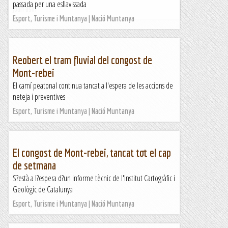
passada per una esllavissada
Joan asín
Esport, Turisme i Muntanya | Nació Muntanya
Reobert el tram fluvial del congost de
Mont-rebei
El camí peatonal continua tancat a l'espera de les accions de
neteja i preventives
Esport, Turisme i Muntanya | Nació Muntanya
El congost de Mont-rebei, tancat tot el cap
de setmana
S?està a l?espera d?un informe tècnic de l'Institut Cartogràfic i
Geològic de Catalunya
Esport, Turisme i Muntanya | Nació Muntanya