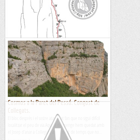
Puro, ens dirigim a un altre roca emblemàtica de la zona, lo
Sabardó. Jo ja fa uns quants anys que vaig fer aquesta...
El col·leccionista de vies
Lo Puro. Via JOPUMA. Congost de Camarasa
Diumenge 9 d'agost de 2015La meva ressenyaEl o lo Puro es
la primera via que vaig fer en el Congost de Camarasa ja fa
quinze anys. Es un bon lloc pels dies del període...
El col·leccionista de vies
Cosmos a la Paret del Pessó. Congost de
Collegats.
El bloc desprès i el sostre ataronjat fan que no sigui difícil
localitzar el peu de via.Aquest diumenge hem quedat amb
el Josep d'anar a Collegats, ara fa molt de temps que no...