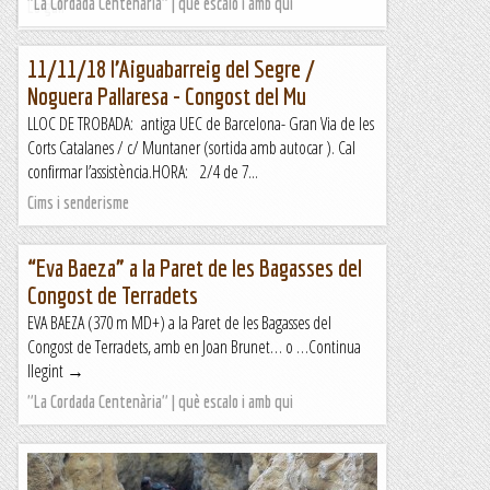
"La Cordada Centenària" | què escalo i amb qui
Lo gall
11/11/18 l’Aiguabarreig del Segre /
Noguera Pallaresa - Congost del Mu
LLOC DE TROBADA: antiga UEC de Barcelona- Gran Via de les
Corts Catalanes / c/ Muntaner (sortida amb autocar ). Cal
confirmar l’assistència.HORA: 2/4 de 7...
Cims i senderisme
“Eva Baeza” a la Paret de les Bagasses del
Congost de Terradets
EVA BAEZA (370 m MD+) a la Paret de les Bagasses del
Congost de Terradets, amb en Joan Brunet… o …Continua
llegint →
"La Cordada Centenària" | què escalo i amb qui