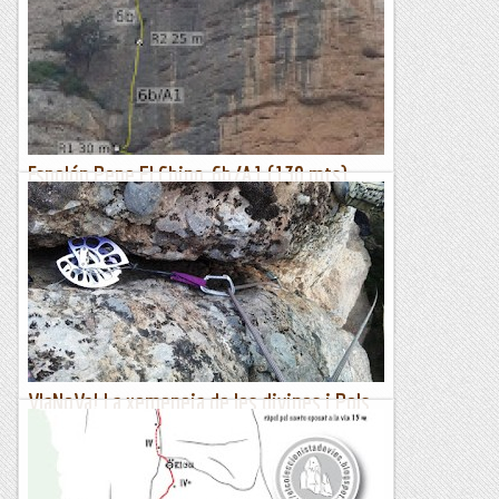
Avui el Jordi Climent ha tingut l'encert de muntar una sortida
amb piragua per l'embassament de Canelles. Primer donar-li
afectivament les gràcies, doncs muntar una sortida per...
Excursions del Joan Ramon
Espolón Pepe El Chino, 6b/A1 (130 mts),
Congost de la Clua
El nom de la via li escau, perquè ni és un esperó ni és de
Pepe El Chino. Però havent cel·lebrat recentment els 50
anys d'escalada, què menys que dedicar-li una...
Lo gall
VIaNoVa! La xemeneia de les divines i Pols
de fissura (Mola de Lord)
***Dues curtes propostes a la nord de la Mola de Nord
okupada per la mística presència, d'escalada resseguint