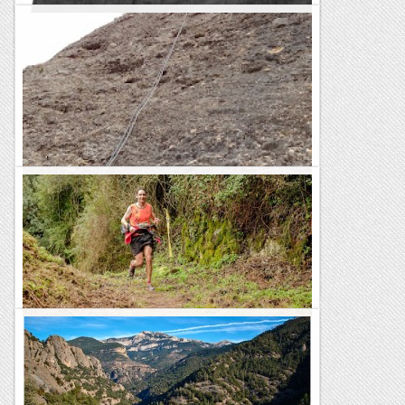
Coma l’Espasa. XEMENEIA DE PONENT
Ressenyes de mig món
Via fenomeno al congost de la clua
Un parell de ratlles a la revista Vèrtex i un croquis d'Armand
Ballard és tota la informació que tinc sobre una nova via a la
Clua. El principal repte que teníem. Espero que...
Escalada per a tontos
Cursa de Muntanya Vall del Congost (MITJA)
Distància: 21.000 m.Desnivell positiu: 1.400 m.Temps: 2h 17m
11s.Ritme: 6m 32s.Posició: 47 de 647.