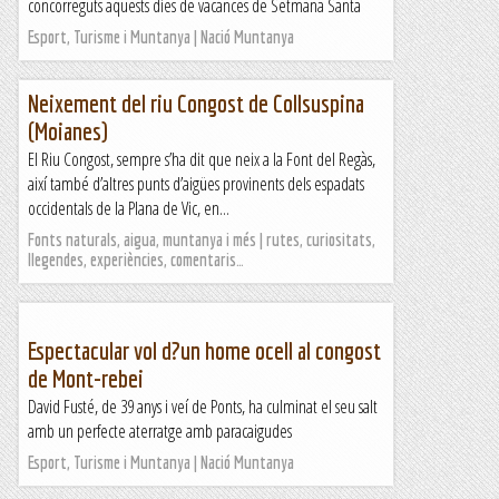
concorreguts aquests dies de vacances de Setmana Santa
Esport, Turisme i Muntanya | Nació Muntanya
Neixement del riu Congost de Collsuspina
(Moianes)
El Riu Congost, sempre s’ha dit que neix a la Font del Regàs,
així també d’altres punts d’aigües provinents dels espadats
occidentals de la Plana de Vic, en...
Fonts naturals, aigua, muntanya i més | rutes, curiositats,
llegendes, experiències, comentaris…
Espectacular vol d?un home ocell al congost
de Mont-rebei
David Fusté, de 39 anys i veí de Ponts, ha culminat el seu salt
amb un perfecte aterratge amb paracaigudes
Esport, Turisme i Muntanya | Nació Muntanya