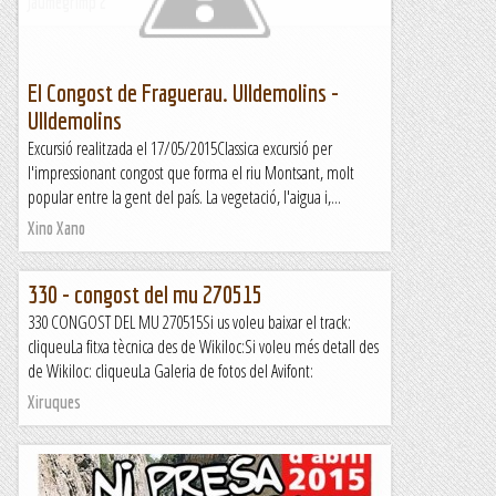
Jaumegrimp 2
El Congost de Fraguerau. Ulldemolins -
Ulldemolins
Excursió realitzada el 17/05/2015Classica excursió per
l'impressionant congost que forma el riu Montsant, molt
popular entre la gent del país. La vegetació, l'aigua i,...
Xino Xano
330 - congost del mu 270515
330 CONGOST DEL MU 270515Si us voleu baixar el track:
cliqueuLa fitxa tècnica des de Wikiloc:Si voleu més detall des
de Wikiloc: cliqueuLa Galeria de fotos del Avifont:
Xiruques