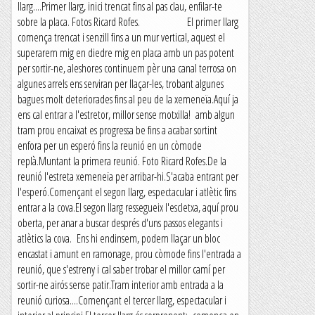
llarg....Primer llarg, inici trencat fins al pas clau, enfilar-te
sobre la placa. Fotos Ricard Rofes. El primer llarg
comença trencat i senzill fins a un mur vertical, aquest el
superarem mig en diedre mig en placa amb un pas potent
per sortir-ne, aleshores continuem pèr una canal terrosa on
algunes arrels ens serviran per llaçar-les, trobant algunes
bagues molt deteriorades fins al peu de la xemeneïa.Aquí ja
ens cal entrar a l'estretor, millor sense motxilla! amb algun
tram prou encaixat es progressa be fins a acabar sortint
enfora per un esperó fins la reunió en un còmode
replà.Muntant la primera reunió. Foto Ricard Rofes.De la
reunió l'estreta xemeneïa per arribar-hi.S'acaba entrant per
l'esperó.Començant el segon llarg, espectacular i atlètic fins
entrar a la cova.El segon llarg ressegueix l'escletxa, aquí prou
oberta, per anar a buscar després d'uns passos elegants i
atlètics la cova. Ens hi endinsem, podem llaçar un bloc
encastat i amunt en ramonage, prou còmode fins l'entrada a
reunió, que s'estreny i cal saber trobar el millor camí per
sortir-ne airós sense patir.Tram interior amb entrada a la
reunió curiosa....Començant el tercer llarg, espectacular i