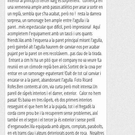
interior al principi.El tercer llarg és sorprenent: comença en
una xemeneïa ample amb passos atlètics per anar a sortir en
un replà, sembla que s'ha acabat, però no ! resta la darrera
sorpresa, un ramonage ben ample entre l'agulla i la
paret...més espectacular que difícil, però impresiona! Aquí
acompletem l'equipament amb un tascó i uns quants
friends.Vas amb l'esquena a la paret principal mirant l'agulla,
però gairebé alt l'agulla haurem de canviar-nos per acabar
pujant per la paret on ens recolzàvem...pas clau de la tirada.
Entrant a cim hi ha un pitó que el company no va veure !La
reunió en un còmode replà ben airós.Sortint de la cova per
entrar en un ramonage espaterrant !Dalt de tot cal canviar i
encarar-se a la paret, abandonant l'agulla. Foto Ricard
Rofes.Ben contents al cim, via curta però molt intensa.Un
parell de ràpels interiors i el darrer, exterior. Calor no hem
passat !Es baixa en tres ràpels, els dos primers interiors
resseguint el que hem fet a la pujada, tot i el fregadís la
corda corre prou be i la recuperem sense problemes, així
també en el segon i el tercer ja és exterior i sense perill
d'enganxades.Via equipada amb alguns, comptats, parabolts,
en els trams clau i alguns deteriorats ponts de roca. Nosaltres