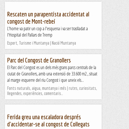
Rescaten un parapentista accidentat al
congost de Mont-rebei
L'home va patir un cop a l'esquena i va ser traslladat a
l'Hospital del Pallars de Tremp
Esport, Turisme i Muntanya | Nació Muntanya
Parc del Congost de Granollers
El Parc del Congost es un dels més grans parcs centrals de la
ciutat de Granollers, amb una extensió de 33.600 m2., situat
al marge esquerre del riu Congost i que uneix els...
Fonts naturals, aigua, muntanya i més | rutes, curiositats,
llegendes, experiències, comentaris…
Ferida greu una escaladora després
d'accidentar-se al congost de Collegats