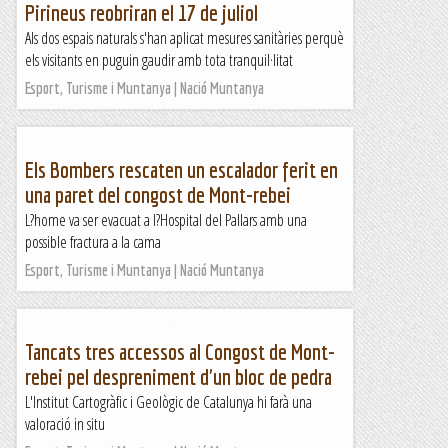
Pirineus reobriran el 17 de juliol
Als dos espais naturals s'han aplicat mesures sanitàries perquè
els visitants en puguin gaudir amb tota tranquil·litat
Esport, Turisme i Muntanya | Nació Muntanya
Els Bombers rescaten un escalador ferit en
una paret del congost de Mont-rebei
L?home va ser evacuat a l?Hospital del Pallars amb una
possible fractura a la cama
Esport, Turisme i Muntanya | Nació Muntanya
Tancats tres accessos al Congost de Mont-
rebei pel despreniment d'un bloc de pedra
L'Institut Cartogràfic i Geològic de Catalunya hi farà una
valoració in situ