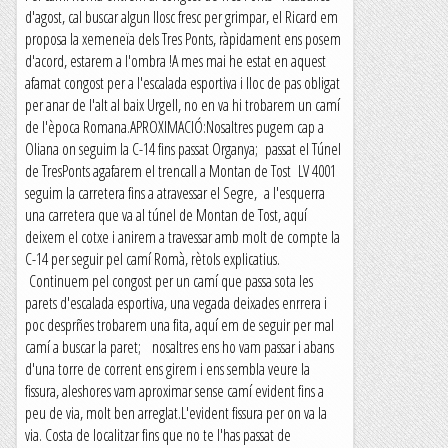
d'agost, cal buscar algun llosc fresc per grimpar, el Ricard em
proposa la xemeneïa dels Tres Ponts, ràpidament ens posem
d'acord, estarem a l'ombra !A mes mai he estat en aquest
afamat congost per a l'escalada esportiva i lloc de pas obligat
per anar de l'alt al baix Urgell, no en va hi trobarem un camí
de l'època Romana.APROXIMACIÓ:Nosaltres pugem cap a
Oliana on seguim la C-14 fins passat Organya; passat el Túnel
de TresPonts agafarem el trencall a Montan de Tost LV 4001
seguim la carretera fins a atravessar el Segre, a l'esquerra
una carretera que va al túnel de Montan de Tost, aquí
deixem el cotxe i anirem a travessar amb molt de compte la
C-14 per seguir pel camí Romà, rètols explicatius.
Continuem pel congost per un camí que passa sota les
parets d'escalada esportiva, una vegada deixades enrrera i
poc desprñes trobarem una fita, aquí em de seguir per mal
camí a buscar la paret; nosaltres ens ho vam passar i abans
d'una torre de corrent ens girem i ens sembla veure la
fissura, aleshores vam aproximar sense camí evident fins a
peu de via, molt ben arreglat.L'evident fissura per on va la
via. Costa de localitzar fins que no te l'has passat de