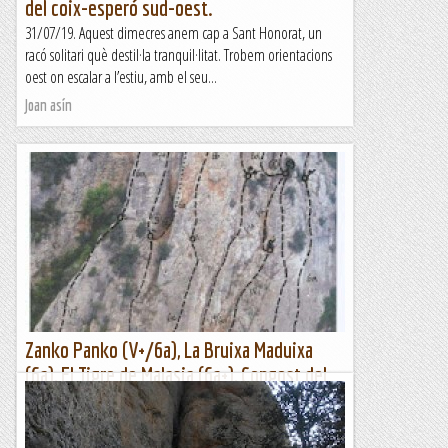
del coix-esperó sud-oest.
31/07/19. Aquest dimecres anem cap a Sant Honorat, un
racó solitari què destil·la tranquil·litat. Trobem orientacions
oest on escalar a l’estiu, amb el seu...
Joan asín
Zanko Panko (V+/6a), La Bruixa Maduixa
(6a), El Tigre de Malasia (6a+), Congost del
Regué, Baldellou
Més d'un mes recuperant-me d'un parell de fractures per
una mala caiguda i tornem a la casella de sortida. L'Ari