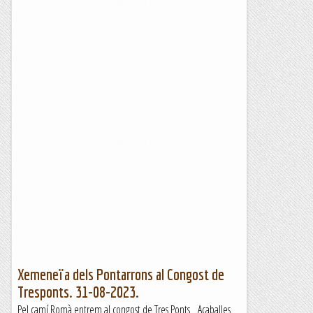
Xemeneïa dels Pontarrons al Congost de
Tresponts. 31-08-2023.
Pel camí Romà entrem al congost de Tres Ponts Acaballes