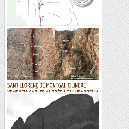
l'abundosa gratitud de les fissures, díedres i línies lògiques...
Roca i neu
El Pingüí, via de la XEMENEIA Montserrat
Diumenge 23 d'abril de 2017Han passat ben be trenta cinc
anys des de un 19 de juny de 1982, vaig pujar per primer cop
aquesta agulla. Sense cap dubte, la via XEMENEIA del...
El col·leccionista de vies
SANT LLORENÇ DE MONTGAI. CILINDRE
XEMENEIA CARLES ANDRÉS i GALLIFARDEU A
LA PARET DE MODOR
28/01/17. Aquest dissabte no està clar meteorològicament la
cosa. Ens trobem al Bruc amb el Xacó i el Xavi, fem un cafè i
posem rumb cap a Ponent, propera parada...
Joan asín