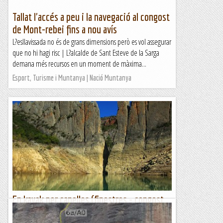
Tallat l'accés a peu i la navegació al congost
de Mont-rebei fins a nou avís
L?esllavissada no és de grans dimensions però es vol assegurar
que no hi hagi risc | L?alcalde de Sant Esteve de la Sarga
demana més recursos en un moment de màxima...
Esport, Turisme i Muntanya | Nació Muntanya
En kayak per canelles (finestres - congost
de fet)