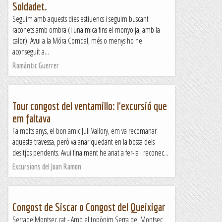
Soldadet.
Seguim amb aquests dies estiuencs i seguim buscant
raconets amb ombra (i una mica fins el monyo ja, amb la
calor). Avui a la Móra Comdal, més o menys ho he
aconseguit a...
Romàntic Guerrer
Tour congost del ventamillo: l'excursió que
em faltava
Fa molts anys, el bon amic Juli Vallory, em va recomanar
aquesta travessa, però va anar quedant en la bossa dels
desitjos pendents. Avui finalment he anat a fer-la i reconec...
Excursions del Joan Ramon
Congost de Siscar o Congost del Queixigar
SerradelMontsec.cat - Amb el topònim Serra del Montsec