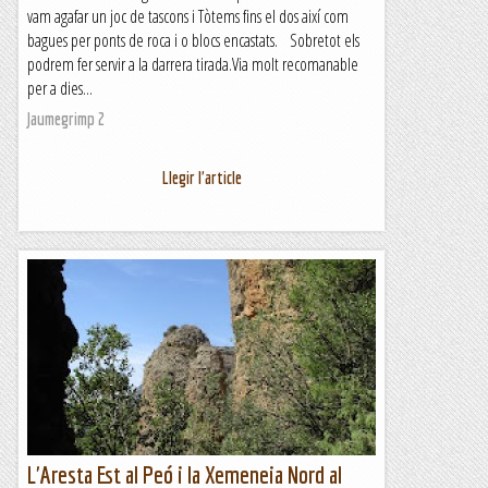
vam agafar un joc de tascons i Tòtems fins el dos així com
bagues per ponts de roca i o blocs encastats. Sobretot els
podrem fer servir a la darrera tirada.Via molt recomanable
per a dies...
Jaumegrimp 2
Llegir l'article
L'Aresta Est al Peó i la Xemeneia Nord al