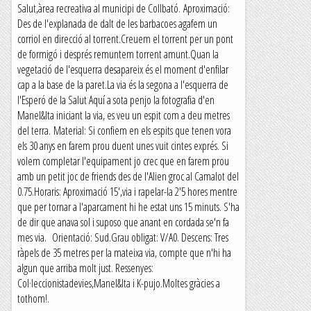
Salut,àrea recreativa al municipi de Collbató. Aproximació:
Des de l'explanada de dalt de les barbacoes agafem un
corriol en direcció al torrent.Creuem el torrent per un pont
de formigó i després remuntem torrent amunt.Quan la
vegetació de l'esquerra desapareix és el moment d'enfilar
cap a la base de la paret.La via és la segona a l'esquerra de
l'Esperó de la Salut Aquí a sota penjo la fotografia d'en
Manel&Ita iniciant la via, es veu un espit com a deu metres
del terra. Material: Si confiem en els espits que tenen vora
els 30 anys en farem prou duent unes vuit cintes exprés. Si
volem completar l'equipament jo crec que en farem prou
amb un petit joc de friends des de l'Alien groc al Camalot del
0.75.Horaris: Aproximació 15',via i rapelar-la 2'5 hores mentre
que per tornar a l'aparcament hi he estat uns 15 minuts. S'ha
de dir que anava sol i suposo que anant en cordada se'n fa
mes via. Orientació: Sud.Grau obligat: V/A0. Descens: Tres
ràpels de 35 metres per la mateixa via, compte que n'hi ha
algun que arriba molt just. Ressenyes:
Col·leccionistadevies,Manel&Ita i K-pujo.Moltes gràcies a
tothom!.