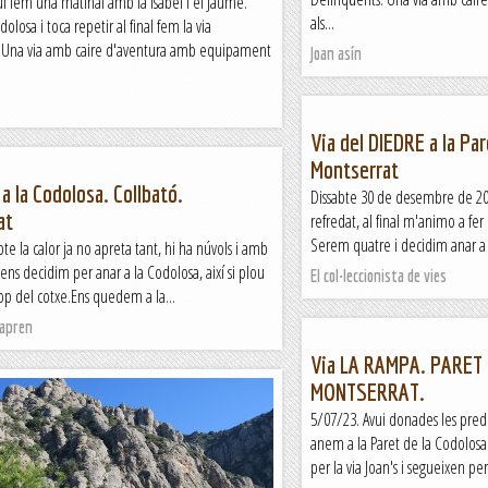
i fem una matinal amb la Isabel i el Jaume.
als...
olosa i toca repetir al final fem la via
 Una via amb caire d'aventura amb equipament
Joan asín
Via del DIEDRE a la Par
Montserrat
 a la Codolosa. Collbató.
Dissabte 30 de desembre de 202
at
refredat, al final m'animo a fer 
Serem quatre i decidim anar a l
te la calor ja no apreta tant, hi ha núvols i amb
 ens decidim per anar a la Codolosa, així si plou
El col·leccionista de vies
op del cotxe.Ens quedem a la...
apren
Via LA RAMPA. PARET
MONTSERRAT.
5/07/23. Avui donades les pred
anem a la Paret de la Codolosa
per la via Joan's i segueixen per 