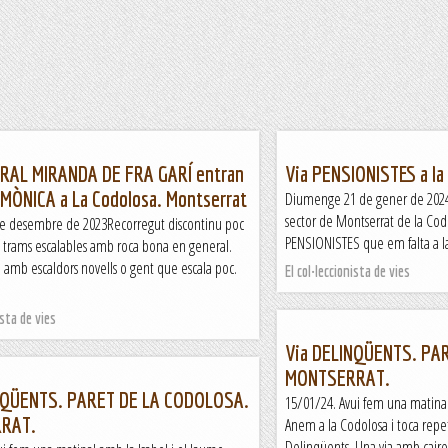
GRAL MIRANDA DE FRA GARÍ entran
Via PENSIONISTES a la
a MÒNICA a La Codolosa. Montserrat
Diumenge 21 de gener de 2024 
sector de Montserrat de la Codol
de desembre de 2023Recorregut discontinu poc
PENSIONISTES que em falta a la "
b trams escalables amb roca bona en general.
 amb escaldors novells o gent que escala poc.
El col·leccionista de vies
ista de vies
Via DELINQÜENTS. PA
MONTSERRAT.
NQÜENTS. PARET DE LA CODOLOSA.
15/01/24. Avui fem una matinal
RAT.
Anem a la Codolosa i toca repeti
Delinqüents. Una via amb cai