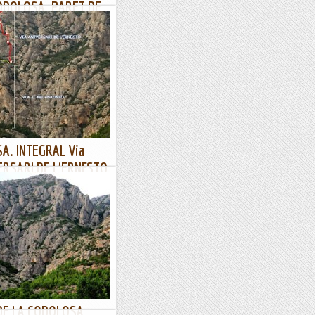
CODOLOSA. PARET DE
ERRAT.
cció de pluges a partir de les
r fer una matinal a la
om avui. Ens trobem al...
A. INTEGRAL Via
ERSARI DE L'ERNESTO
i, però sempre és un recurs
es de la paret de la Codolosa
rior per fer metres....
E LA CODOLOSA.