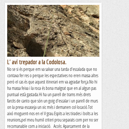
L' avi trepador a la Codolosa.
No se si és perque em va salvar una tarda d'escalada que no
contava fer res o perque les espectatives no eren massa altes
peró el cas és que aquest itinerari em va agradar força.No hi
ha massa feixa i la roca és bona malgrat que en al algun pas
puntual està gastada.Hi ha un parell de trams més drets
farcits de canto que són un goig d'escalar i un parell de murs
on la presa escaseja un xic més i demanen col·locació.Tot
aixó moguent-nos en el V grau.Espits a les tirades i bolts a les
reunions,pel meu humil criteri prou separats com per no ser
recomanable com a iniciació. Accés: Aparcament de la