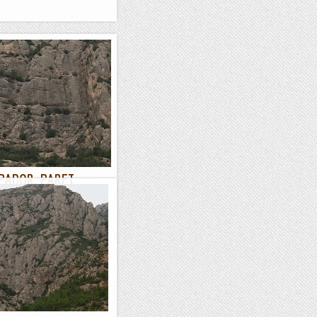
EPADOR. PARET
RAT
ladors veterans al Bruc,
a pogut fer, per la Pandèmia.
a la Paret de la Codolosa...