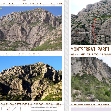
la Codolosa - Via L'Avi Trepador i El
Vies JOSEP MONISTRO
la Codolosa - 24/11/2019
3/06/19. La darrera escalada va
confinàvem, i avui és el dia de
iumenge anunciaven fort vent, així que ens
horària restringida a l’àrea sanit
ornar a la Codolosa. Al final va fer vent, però no
m anunciar. La seva orientació sempre...
Joan asín
MONTSERRAT. PARET 
sa. Integral dia de Reis
Vies INDIGNATS i L'AN
L'ERNESTO.
bte, amb en Joanet fem una matinal ràpida a la
mencem per una via equipada amb parabolts
DADES Via INDIGNATSPrimera as
sconeixem el nom, continuem per la placa que
Gómez, Joan Asín, darrer llarg
Galban, Joan Baraldes.Equipam
apren
Joan asín
AT, PARET DE LA CODOLOSA. Via
MONTSERRAT. PARET 