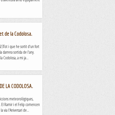
et de la Codolosa.
3Tot i que he sortit d'un fort
la darrera sortida de l'any.
a Codolosa, a mi ja...
 DE LA CODOLOSA.
iccions meteorològiques,
. El Ramir i el Felip comencen
la via l'Aniversari de...