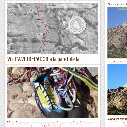
de Collbató i Alimera a La Codolosa.
Paret de 
Collbató. 06-06-2020
Balcó de 
Sector mes oriental de la CodolosaÉs el segon cap de
Per aquest d
setmana de desconfinament progressiu, aquest cop ens
decidim per t
unifiquen tota l'àrea sanitària amb el que ja podem anar a...
tant com vàre
Jaumegrimp 2
Manel&Ita
Via L'AVI TREPADOR a la paret de la
La Codolo
Codolosa. Montserrat
Aquest dissa
Dissabte 11 de maig de 2019Aquest dissabte i diumenge tinc
Codolosa.Co
compromisos familiars però puc buscar un raconet pel
de la que de
dissabte al matí i ens decidim anar a fer una via que ja
hi ha a...
havia...
Sisbemessan
El col·leccionista de vies
MONTSERR
Montserrat - Esgarrapant per La Codolosa.