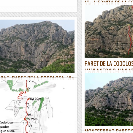
Via: L'ERMITÀ DE LA 
LA CODOLOSA. MONTS
26/03/22. Dia rúfol i amb predi
12, amb el Jose Luis quedem pe
Codolosa, bon lloc per a dies c
Joan asín
PARET DE LA CODOLOS
L'AVI ANTONIO-L'ANIV
AT. PARET DE LA CODOLOSA. Via
(sector Àtic).
S -ÀTIC DE LA CODOLOSA.
La Codolosa desperta amor i od
per "entrenar". A part de les vi
luns rúfol, quan arribem a Collbató no tenim
poden enllaçar amb sectors supe
arem avui, fem un cafè per fer temps i decidir les
. Al bar Muntanya trobem molts...
Joan asín
MONTSERRAT.PARET D