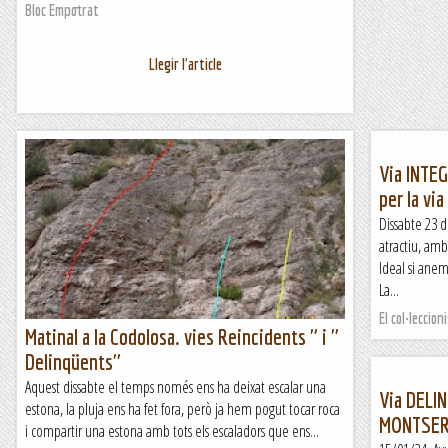
Bloc Empotrat
Llegir l'article
Via INTE
per la vi
Dissabte 23 
atractiu, am
Ideal si anem
La...
El col·leccion
Matinal a la Codolosa. vies Reincidents " i "
Delinqüents"
Aquest dissabte el temps només ens ha deixat escalar una
Via DELI
estona, la pluja ens ha fet fora, però ja hem pogut tocar roca
MONTSER
i compartir una estona amb tots els escaladors que ens...