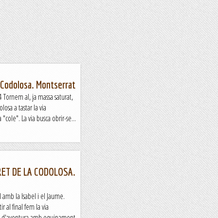
 Codolosa. Montserrat
Tornem al, ja massa saturat,
osa a tastar la via
cole". La via busca obrir-se...
RET DE LA CODOLOSA.
 amb la Isabel i el Jaume.
r al final fem la via
re d'aventura amb equipament