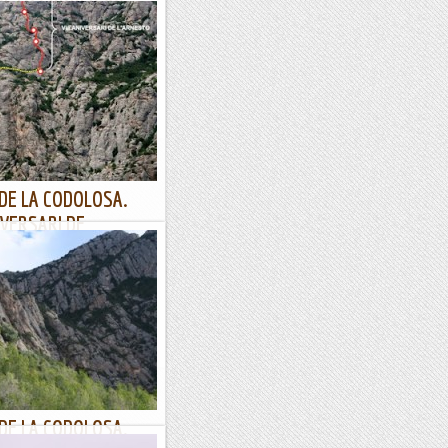
L-PUNT VERD.
 ser el 11 de març, el 13 ens
l retorn, però amb franja
ària. No...
DE LA CODOLOSA.
IVERSARI DE
censió: 2011.Per: Antonio
 amb la col·laboració de Jaume
ent: totalment...
DE LA CODOLOSA.