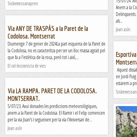
15/01/24. Avu
Sisbemessanapren
Anem a la Cod
Delinqüents.
als...
Via ANY DE TRASPÀS a la Paret de la
Joan asín
Codolosa. Montserrat
Diumenge 7 de gener de 2024La part esquerra de la Paret de
la Codolosa, no es caracteritza per ser un lloc massa agraït pel
Esportiva
que fa a l'estètica de la roca, però tot i així,...
Montserr
El col·leccionista de vies
Aquest dissab
en Jordi Puig
estarem a pr
Via LA RAMPA. PARET DE LA CODOLOSA.
Sisbemessan
MONTSERRAT.
5/07/23. Avui donades les prediccions meteorològiques,
anem a la Paret de la Codolosa. El Ramir i el Felip comencen
per la via Joan's i segueixen per la via l'Aniversari de...
Joan asín