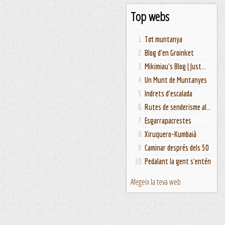
Top webs
Tot muntanya
Blog d'en Groinket
Mikimiau's Blog | Just...
Un Munt de Muntanyes
Indrets d'escalada
Rutes de senderisme al...
Esgarrapacrestes
Xiruquero-Kumbaià
Caminar després dels 50
Pedalant la gent s'entén
Afegeix la teva web