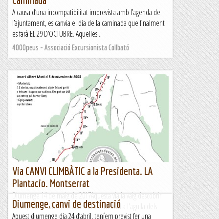
A causa d’una incompatibilitat imprevista amb l’agenda de
l’ajuntament, es canvia el dia de la caminada que finalment
es farà EL 29 D’OCTUBRE. Aquelles...
4000peus - Associació Excursionista Collbató
Via CANVI CLIMBÀTIC a la Presidenta. LA
Plantacio. Montserrat
Diumenge 14 de maig de 2017Aquesta via la vaig descobrir
Diumenge, canvi de destinació
un cop que estàvem escalant la via INFINITI a l'agulla dels
Aquest diumenge dia 24 d’abril, teníem previst fer una
Col.leccionistes i la veritat, es que des de lluny, no em...