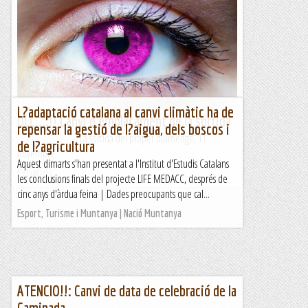
L?adaptació catalana al canvi climàtic ha de
ULL....!! Canvi d'emplaçament de la sortida
repensar la gestió de l?aigua, dels boscos i
La sortida del proper diumenge, 11
de l?agricultura
novembre...
Aquest dimarts s'han presentat a l'Institut d'Estudis Catalans
Petjacims
les conclusions finals del projecte LIFE MEDACC, després de
cinc anys d'àrdua feina | Dades preocupants que cal...
Esport, Turisme i Muntanya | Nació Muntanya
ATENCIO!!: Canvi de data de celebració de la
Caminada