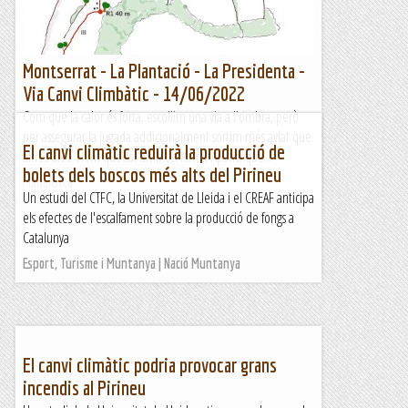
Montserrat - La Plantació - La Presidenta -
Via Canvi Climbàtic - 14/06/2022
Com que la calor és forta, escollim una via a l'ombra, però
per assegurar la jugada addicionalment sortim més aviat que
El canvi climàtic reduirà la producció de
altres dies. Hem quedat amb en Ramir Aparici que...
bolets dels boscos més alts del Pirineu
Manel&Ita
Un estudi del CTFC, la Universitat de Lleida i el CREAF anticipa
els efectes de l'escalfament sobre la producció de fongs a
Catalunya
Esport, Turisme i Muntanya | Nació Muntanya
El canvi climàtic podria provocar grans
incendis al Pirineu