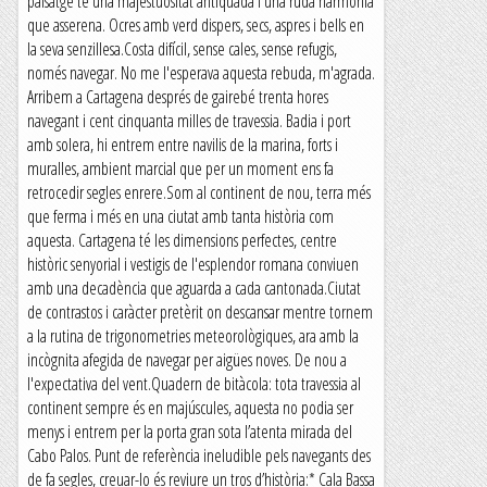
paisatge té una majestuositat antiquada i una ruda harmonia
que asserena. Ocres amb verd dispers, secs, aspres i bells en
la seva senzillesa.Costa difícil, sense cales, sense refugis,
només navegar. No me l'esperava aquesta rebuda, m'agrada.
Arribem a Cartagena després de gairebé trenta hores
navegant i cent cinquanta milles de travessia. Badia i port
amb solera, hi entrem entre navilis de la marina, forts i
muralles, ambient marcial que per un moment ens fa
retrocedir segles enrere.Som al continent de nou, terra més
que ferma i més en una ciutat amb tanta història com
aquesta. Cartagena té les dimensions perfectes, centre
històric senyorial i vestigis de l'esplendor romana conviuen
amb una decadència que aguarda a cada cantonada.Ciutat
de contrastos i caràcter pretèrit on descansar mentre tornem
a la rutina de trigonometries meteorològiques, ara amb la
incògnita afegida de navegar per aigües noves. De nou a
l'expectativa del vent.Quadern de bitàcola: tota travessia al
continent sempre és en majúscules, aquesta no podia ser
menys i entrem per la porta gran sota l’atenta mirada del
Cabo Palos. Punt de referència ineludible pels navegants des
de fa segles, creuar-lo és reviure un tros d’història:* Cala Bassa