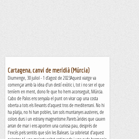
Cartagena, canvi de meridià (Múrcia)
Diumenge, 30 juliol - 1 d’agost de 2023Aquest viatge va
començar amb la idea d'un destí exòtic i, tot i no ser el que
teníem en ment, dono fe que ho hem aconseguit, Múrcia.
Cabo de Palos ens senyala el punt on virar cap una costa
oberta a tots els llevants d'aquest tros de mediterrani. No hi
ha platja, no hi han pobles, tan sols muntanyes austeres, de
colors durs i un estrany magnetisme.Parets àrides que cauen
arran de mar i ens aporten una curiosa pau, després de
l'excés pels sentits que són les Balears. La sobrietat d'aquest