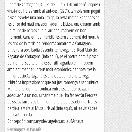
- port de Cartagena (30 - 31 de juliol): 150 milles nàutiques i
vint-i-nou hores rumb al sud-oest (220º), tan sols hem pogut
hissar les veles una hora i mitja, la resta motor. Poc abans de
les onze del matí ens acomiadem d’Eivissa, ens creuem amb
un munt de barcos que hi arriben, marxem en bon
moment. Canviem de meridià, estem a ponent del món. A
les cinc de la tarda de l’endemà amarrem a Cartagena,
entrar a la seva badia és sentir-te navegant.El Real Club de
Regatas de Cartagena (info aquí), és el nostre port. A pesar
del nom el seu tarannà és senzill i agradable, hi trobem
ambient mariner i preus molt econòmics, per nosaltres la
millor opció.Cartagena és una ciutat amb una càrrega
d’història impressionant que tot just comença a ser turística.
Manté una identitat confusa entre esplendor passat i
adequació a un nou urbanisme que l’ha fet revifar.Perdre’s
pels seus carrers és la millor manera de descobrir-la. No us
perdeu la visita al Museu Naval (info aquí), ni les vistes des
del Castell de la
Concepción.companysdeviatgeiatzars:Lau&Arnauπ
Benvinguts al Paradís