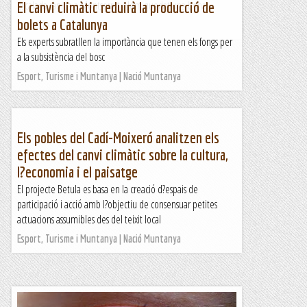
escalada ràpida a Montserrat. Hem quedat una bona...
El canvi climàtic reduirà la producció de
bolets a Catalunya
Joan asín
Els experts subratllen la importància que tenen els fongs per
a la subsistència del bosc
Esport, Turisme i Muntanya | Nació Muntanya
Els pobles del Cadí-Moixeró analitzen els
efectes del canvi climàtic sobre la cultura,
l?economia i el paisatge
El projecte Betula es basa en la creació d?espais de
participació i acció amb l?objectiu de consensuar petites
actuacions assumibles des del teixit local
Esport, Turisme i Muntanya | Nació Muntanya