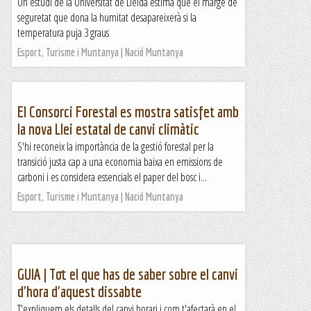
Un estudi de la Universitat de Lleida estima que el marge de
seguretat que dona la humitat desapareixerà si la
temperatura puja 3 graus
Esport, Turisme i Muntanya | Nació Muntanya
El Consorci Forestal es mostra satisfet amb
la nova Llei estatal de canvi climàtic
S'hi reconeix la importància de la gestió forestal per la
transició justa cap a una economia baixa en emissions de
carboni i es considera essencials el paper del bosc i...
Esport, Turisme i Muntanya | Nació Muntanya
GUIA | Tot el que has de saber sobre el canvi
d'hora d'aquest dissabte
T'expliquem els detalls del canvi horari i com t'afectarà en el