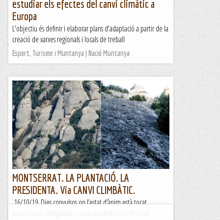
estudiar els efectes del canvi climàtic a
Europa
L'objectiu és definir i elaborar plans d'adaptació a partir de la
creació de xarxes regionals i locals de treball
Esport, Turisme i Muntanya | Nació Muntanya
MONTSERRAT. LA PLANTACIÓ. LA
PRESIDENTA. Via CANVI CLIMBÀTIC.
16/10/19. Dies convulsos on l’estat d’ànim està tocat,
impotència i indignació.....avui quedem per a fer una