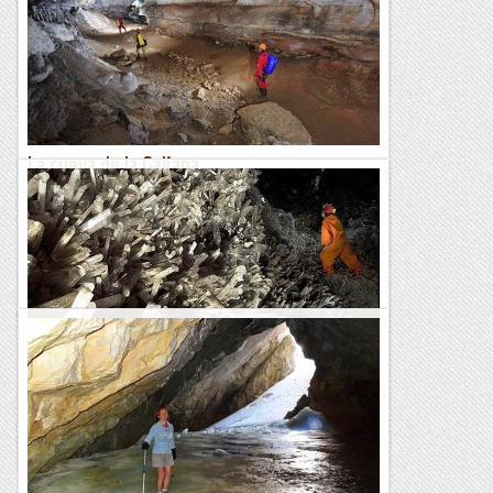
que fa anys que els companys de l’Espeleo Club Sabadell,
Manel Llenas i Raquel Hernàndez, estan desenvolupant en...
Espeleobloc
La cueva de la Galiana
Estudi geomorfològic de La GalianaNota:Tot i que la major
part d'imatges que inserim procedeixen de la web de
l'empresa que organitza visites d'aventura, creiem que com
a...
Espeleobloc
Els cristalls de la Cueva de las Espadas
(Naica)
Espeleobloc