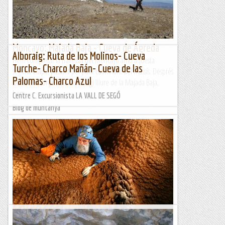
Moncayo: Majada Baja - Cueva de Ágreda
Alboraig: Ruta de los Molinos- Cueva
Hem completat la travessia del Moncayo amb aquesta
Turche- Charco Mañán- Cueva de las
segona etapa, passant pel punt culminant del massís. Després
Palomas- Charco Azul
de dormir força bé en el refugi lliure de la Majada Baja,
hem...
Centre C. Excursionista LA VALL DE SEGÓ
Blog de muntanya
Espeleofoto a la Cueva de la Higuera.