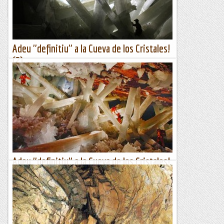
Com un vent en l'espai
Adeu "definitiu" a la Cueva de los Cristales!
(2)
Per cloure aquest comiat inserim dos darrers treballs
publicats al darrer simposi de coves de mines Mine Caves
2013.Naica Caves: Perhaps the most important mine caves of
the...
Espeleobloc
Adeu "definitiu" a la Cueva de los Cristales!
(1)
Segons podem llegir al diari mexicà El Economista, més
enllà de l'aturada temporal provocada per un accident, vistes
les grans dificultats per recuperar...
Espeleobloc