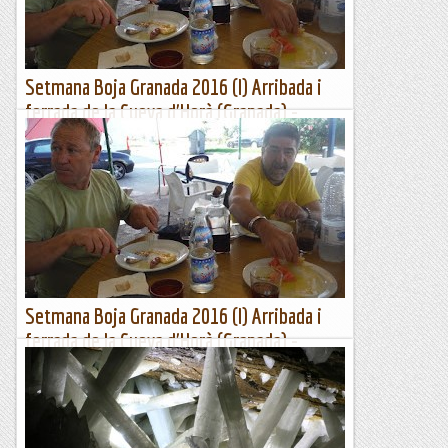
Com un vent en l'espai
Setmana Boja Granada 2016 (I) Arribada i
ferrada de la Cueva d'Horà (Granada) -
Ferrada de Moclín
Bé amics, enguany tocava anar a terres andaluses amb certa
por per la calor que hi pogués fer.Només portavem dues
hores de viatge i ...ja estàvem endrapant. No sé per...
Com un vent en l'espai
Setmana Boja Granada 2016 (I) Arribada i
ferrada de la Cueva d'Horà (Granada) -
Ferrada de Moclín
Bé amics, enguany tocava anar a terres andaluses amb certa
por per la calor que hi pogués fer.Només portavem dues
hores de viatge i ...ja estàvem endrapant. No sé per...