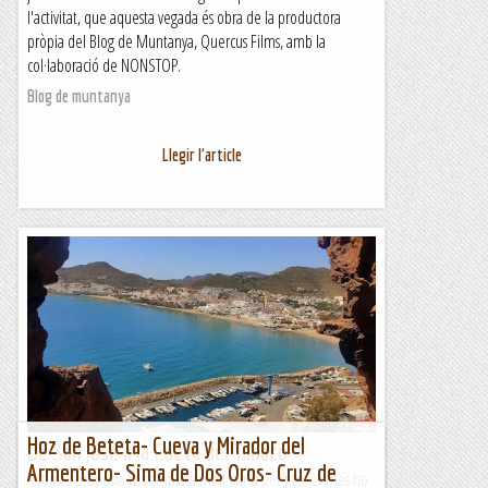
l'activitat, que aquesta vegada és obra de la productora
pròpia del Blog de Muntanya, Quercus Films, amb la
col·laboració de NONSTOP.
Blog de muntanya
Llegir l'article
Hoz de Beteta- Cueva y Mirador del
De San José a la Cueva del Tabaco
Armentero- Sima de Dos Oros- Cruz de
Aquesta proposta us semblarà molt curta però té - si més no