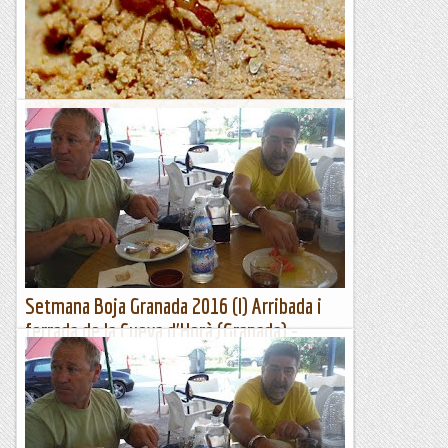
Vídeo 1h 26'
Espeleobloc
Nous coleòpters cavernícoles a Ports i Terol
La nova espècie: Paraphaenops fadriquei, de La Cija de
Fortanete, TerolS’acaben de publicar les descripcions de dos
nous coleòpters cavernícoles del gènere Paraphaenops,...
Espeleobloc
Setmana Boja Granada 2016 (I) Arribada i
ferrada de la Cueva d'Horà (Granada) -
Ferrada de Moclín
Bé amics, enguany tocava anar a terres andaluses amb certa
por per la calor que hi pogués fer.Només portavem dues
hores de viatge i ...ja estàvem endrapant. No sé per...