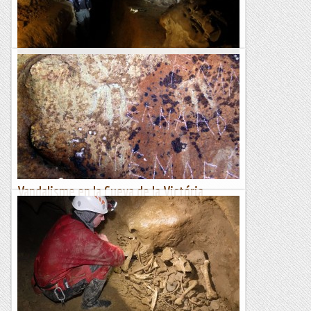
Centenari de la Cueva del Buxu ( Asturies)
Abril 2017La directora general de Patrimonio Cultural, Otilia
Requejo, ha presentado el libro "La cueva del Buxu (Cangas
de Onís, Asturias)", obra de Mario Menéndez editada...
Espeleobloc
Vandalisme en la Cueva de la Victória
(Málaga).
S'ha organitzat un notable ressò mediàtic per la denuncia
d'alteració d'algunes de les pintures rupestres de la
malaguenya Cueva de la Victória (La Cala / Rincón de la...
Espeleobloc