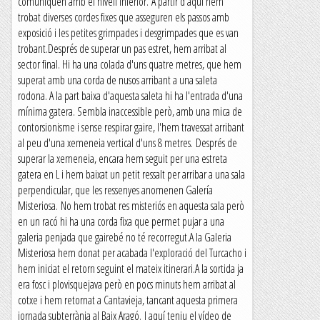
comuniquen amb el nivell inferior. A partir d'aquí hem
trobat diverses cordes fixes que asseguren els passos amb
exposició i les petites grimpades i desgrimpades que es van
trobant.Després de superar un pas estret, hem arribat al
sector final. Hi ha una colada d'uns quatre metres, que hem
superat amb una corda de nusos arribant a una saleta
rodona. A la part baixa d'aquesta saleta hi ha l'entrada d'una
mínima gatera. Sembla inaccessible però, amb una mica de
contorsionisme i sense respirar gaire, l'hem travessat arribant
al peu d'una xemeneia vertical d'uns 8 metres. Després de
superar la xemeneia, encara hem seguit per una estreta
gatera en L i hem baixat un petit ressalt per arribar a una sala
perpendicular, que les ressenyes anomenen Galería
Misteriosa. No hem trobat res misteriós en aquesta sala però
en un racó hi ha una corda fixa que permet pujar a una
galeria penjada que gairebé no té recorregut.A la Galeria
Misteriosa hem donat per acabada l'exploració del Turcacho i
hem iniciat el retorn seguint el mateix itinerari.A la sortida ja
era fosc i plovisquejava però en pocs minuts hem arribat al
cotxe i hem retornat a Cantavieja, tancant aquesta primera
jornada subterrània al Baix Aragó. I aquí teniu el vídeo de