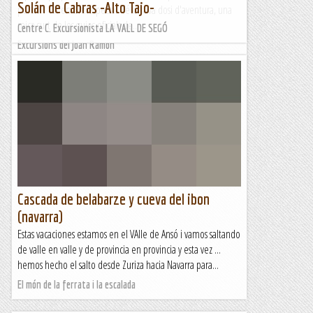
Solán de Cabras -Alto Tajo-
per mi - un encant especial. Té la seva dosi d'aventura, una
mica surt de les guies oficials de...
Centre C. Excursionista LA VALL DE SEGÓ
Excursions del Joan Ramon
Cascada de belabarze y cueva del ibon
(navarra)
Estas vacaciones estamos en el VAlle de Ansó i vamos saltando
de valle en valle y de provincia en provincia y esta vez ...
hemos hecho el salto desde Zuriza hacia Navarra para...
El món de la ferrata i la escalada