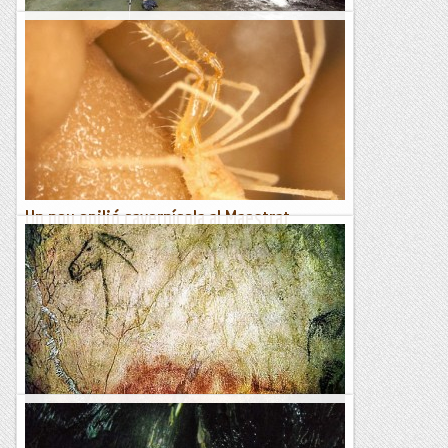
La Cueva Helada de Peña Castil
Darrerament proliferen els estudis del gel a les cavitats, ja
que constitueix un bon geoindicador de canvi climàtic. En
tenim exemples propers, com son les col·laboracions amb...
Espeleobloc
Un nou opilió cavernícola al Maestrat
Turolenc
El nou opilió cavernícola descobert al Maestrat Turolenc.
Foto: Carlos Prieto La província aragonesa de Terol, sempre
havia estat una zona quasi azoica des del punt de...
Espeleobloc
La cueva de Tito Bustillo
La cueva de Tito Bustillo es una galería de unos 700 m de