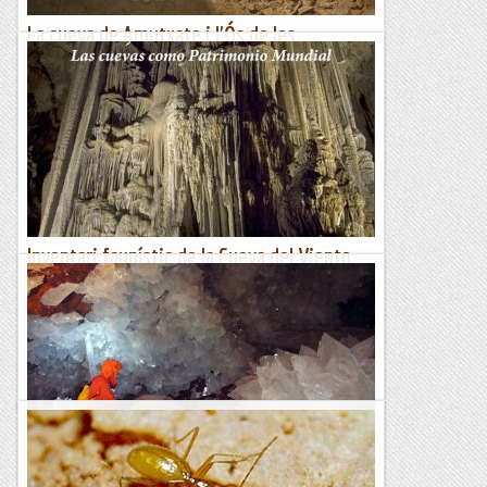
La cueva de Amutxate i l'Ós de les
Cavernes. T.Torres.
Aquesta cavitat Navarresa conté un jaciment paleontològic
d'ós de les cavernes de gran importància que ha estat
objecte d'una acurada investigació per Trinidad deTorres, i...
Espeleobloc
Inventari faunístic de la Cueva del Viento,
Tenerife
Portada del llibre d'actes del congrèsEl nostre col·laborador
habitual, en Pere Oromí, ens ha donat a conèixer un
interessant article de què n'és coautor.El mes de...
Espeleobloc
Naica, la cueva de cristal. Vídeo 2008.