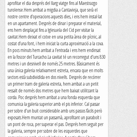
aprofitar el dia després del llarg viatge fins al Maestrazgo
turolense.Hem arribat a migdia a Cantavieja, que serà el
nostre centre d’operacions aquests dies, i ens hem instal·lat
en un apartament. Després de dinar i preparar el material,
ens hem desplaçat fins a Iglesuela del Cid per visitar la
cavitat.Hem deixat el cotxe en una petita àrea de pícnic, al
costat d’una font, i hem iniciat la curta aproximació a la cova.
En pocs minuts hem arribat a l’entrada i ens hem endinsat
en la foscor del Turcacho.La cavitat té un recorregut d'uns 830
metres i un desnivell de només 25 metres. Bàsicament és
una única galeria relativament estreta, encara que en molts
sectors està subdividida en dos nivells. Després de recórrer
un primer tram de galeria estreta, hem arribat a un petit
ressalt de només dos metres que hem baixat utilitzant la
corda. Poc després hem arribat a una fonda esquerda que
comunica la galeria superior amb el pis inferior. Cal passar
per sobre d'un buit considerable amb uns passos fàcils però
exposats.Hem muntat un passamà, aprofitant un parabolt i
un pont de roca, per superar el pas. Després hem seguit per
la galeria, sempre per sobre de les esquerdes que