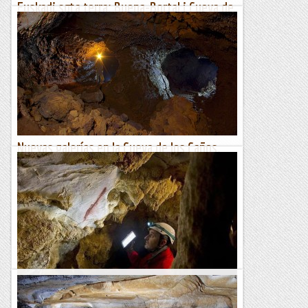
Euskadi sota terra: Buena-Bortal i Cueva de
la Leze
Farà un parell de setmanes teníem d’anar a donar un cop de
mà a Carlos Flores, amb el projecte 17picos17simas, a la
cavitat més profunda de Catalunya la...
Secció d'espeleo i barrancs de la UEC Tortosa
Nuevas galerías en la Cueva de los Caños.
Espeleometría, biocenosis y microbiologia
Nuevas galerías en la Cueva de los Caños (Mazo, La Palma,
Islas Canarias). Notas sobre espeleometría, biocenosis y
microbiologia.Octavio Fernández, Daniel Gómez, Manuel...
Espeleobloc
Descoberta de pintures a la Cueva Aurea
Fou el passat 3 de març quan tot continuant amb els treballs