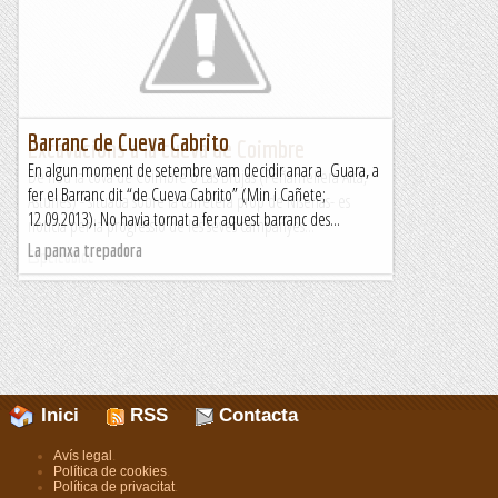
Barranc de Cueva Cabrito
Excavacions a la cueva de Coimbre
En algun moment de setembre vam decidir anar a Guara, a
De nou la cova de Coimbre o Las Brujas (Peñamellera Alta,
fer el Barranc dit “de Cueva Cabrito” (Min i Cañete;
Asturies) - situada sobre la carretera prop de Niserias- es
12.09.2013). No havia tornat a fer aquest barranc des...
noticia per la progressió de les seves campanyes...
La panxa trepadora
Espeleobloc
Inici
RSS
Contacta
Avís legal
.
Política de cookies
.
Política de privacitat
.