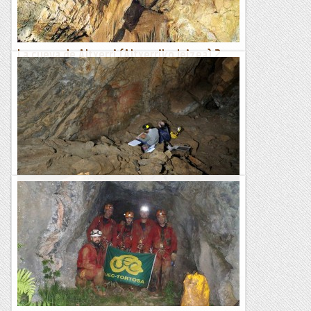
La cueva de Altxerri (Altxerriko leizea) 2
...segueix de l'apunt d'ahir...Descripción del sistema de la
Cueva de Alterri (Orio, País Vasco), plano digital
georeferenciado y notas sobre su fauna hipógea.Carlos
Galán....
Espeleobloc
La cueva de Altxerri (Altxerriko leizea) 1
Pintures Rupestres"La Cueva de Altxerri se ubica en el
término municipal de Aya, en la Provincia de
Guipúzcoa (País Vasco). Sin embargo la cueva se...
Espeleobloc