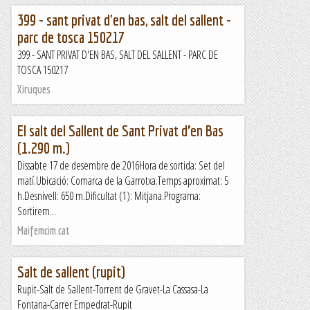
399 - sant privat d'en bas, salt del sallent -
parc de tosca 150217
399 - SANT PRIVAT D'EN BAS, SALT DEL SALLENT - PARC DE
TOSCA 150217
Xiruques
El salt del Sallent de Sant Privat d’en Bas
(1.290 m.)
Dissabte 17 de desembre de 2016Hora de sortida: Set del
matí.Ubicació: Comarca de la Garrotxa.Temps aproximat: 5
h.Desnivell: 650 m.Dificultat (1): Mitjana.Programa:
Sortirem...
Maifemcim.cat
Salt de sallent (rupit)
Rupit-Salt de Sallent-Torrent de Gravet-La Cassasa-La
Fontana-Carrer Empedrat-Rupit