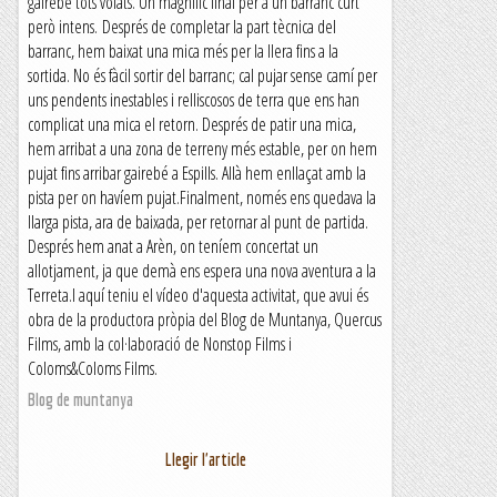
gairebé tots volats. Un magnífic final per a un barranc curt
però intens. Després de completar la part tècnica del
barranc, hem baixat una mica més per la llera fins a la
sortida. No és fàcil sortir del barranc; cal pujar sense camí per
uns pendents inestables i relliscosos de terra que ens han
complicat una mica el retorn. Després de patir una mica,
hem arribat a una zona de terreny més estable, per on hem
pujat fins arribar gairebé a Espills. Allà hem enllaçat amb la
pista per on havíem pujat.Finalment, només ens quedava la
llarga pista, ara de baixada, per retornar al punt de partida.
Després hem anat a Arèn, on teníem concertat un
allotjament, ja que demà ens espera una nova aventura a la
Terreta.I aquí teniu el vídeo d'aquesta activitat, que avui és
obra de la productora pròpia del Blog de Muntanya, Quercus
Films, amb la col·laboració de Nonstop Films i
Coloms&Coloms Films.
Blog de muntanya
Llegir l'article