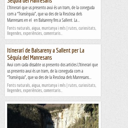
Sèquia del Manresans
L’Itinerari que us presento avui és un tram, de la coneguda
com a “Transèquia”, que va des de la Resclosa dels
Manresans en el en Balsareny fins a Sallent. La...
Fonts naturals, aigua, muntanya i més | rutes, curiositats,
llegendes, experiències, comentaris…
Itinerari de Balsareny a Sallent per La
Sèquia del Manresans
Avui com cada dissabte us presento dos articles L’Itinerari que
us presento avui és un tram, de la coneguda com a
“Transèquia”, que va des de la Resclosa dels Manresans...
Fonts naturals, aigua, muntanya i més | rutes, curiositats,
llegendes, experiències, comentaris…