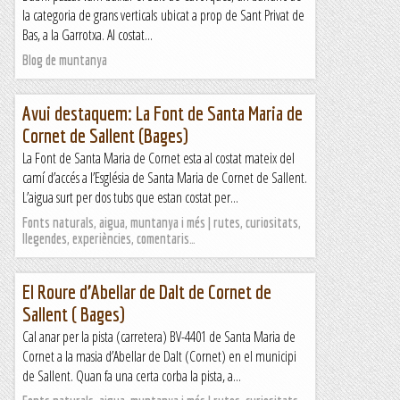
la categoria de grans verticals ubicat a prop de Sant Privat de
Bas, a la Garrotxa. Al costat...
Blog de muntanya
Avui destaquem: La Font de Santa Maria de
Cornet de Sallent (Bages)
La Font de Santa Maria de Cornet esta al costat mateix del
camí d’accés a l’Església de Santa Maria de Cornet de Sallent.
L’aigua surt per dos tubs que estan costat per...
Fonts naturals, aigua, muntanya i més | rutes, curiositats,
llegendes, experiències, comentaris…
El Roure d’Abellar de Dalt de Cornet de
Sallent ( Bages)
Cal anar per la pista (carretera) BV-4401 de Santa Maria de
Cornet a la masia d’Abellar de Dalt (Cornet) en el municipi
de Sallent. Quan fa una certa corba la pista, a...