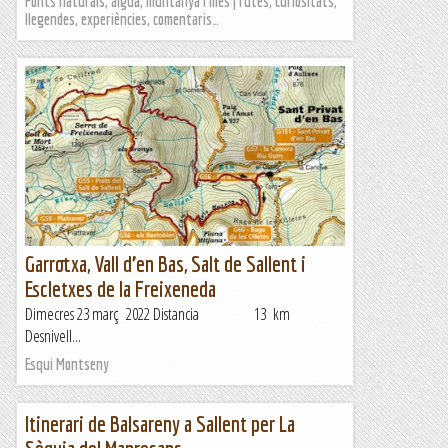
Fonts naturals, aigua, muntanya i més | rutes, curiositats,
llegendes, experiències, comentaris…
Garrotxa, Vall d’en Bas, Salt de Sallent i
Escletxes de la Freixeneda
Dimecres 23 març 2022 Distancia 13 km
Desnivell...
Esqui Montseny
Itinerari de Balsareny a Sallent per La