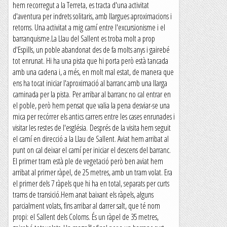
hem recorregut a la Terreta, es tracta d'una activitat
d'aventura per indrets solitaris, amb llargues aproximacions i
retorns. Una activitat a mig camí entre l'excursionisme i el
barranquisme.La Llau del Sallent es troba molt a prop
d'Espills, un poble abandonat des de fa molts anys i gairebé
tot enrunat. Hi ha una pista que hi porta però està tancada
amb una cadena i, a més, en molt mal estat, de manera que
ens ha tocat iniciar l'aproximació al barranc amb una llarga
caminada per la pista. Per arribar al barranc no cal entrar en
el poble, però hem pensat que valia la pena desviar-se una
mica per recórrer els antics carrers entre les cases enrunades i
visitar les restes de l'església. Després de la visita hem seguit
el camí en direcció a la Llau de Sallent. Aviat hem arribat al
punt on cal deixar el camí per iniciar el descens del barranc.
El primer tram està ple de vegetació però ben aviat hem
arribat al primer ràpel, de 25 metres, amb un tram volat. Era
el primer dels 7 ràpels que hi ha en total, separats per curts
trams de transició.Hem anat baixant els ràpels, alguns
parcialment volats, fins arribar al darrer salt, que té nom
propi: el Sallent dels Coloms. És un ràpel de 35 metres,