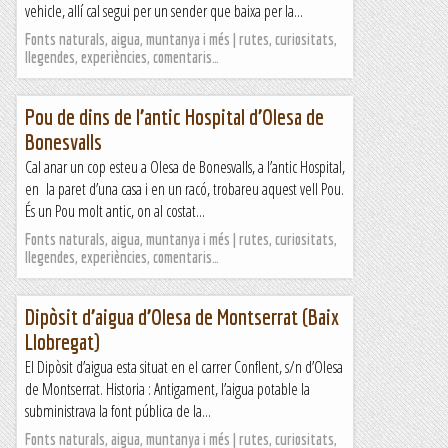
vehicle, allí cal segui per un sender que baixa per la...
Fonts naturals, aigua, muntanya i més | rutes, curiositats,
llegendes, experiències, comentaris…
Pou de dins de l’antic Hospital d’Olesa de
Bonesvalls
Cal anar un cop esteu a Olesa de Bonesvalls, a l’antic Hospital,
en la paret d’una casa i en un racó, trobareu aquest vell Pou.
És un Pou molt antic, on al costat...
Fonts naturals, aigua, muntanya i més | rutes, curiositats,
llegendes, experiències, comentaris…
Dipòsit d’aigua d’Olesa de Montserrat (Baix
Llobregat)
El Dipòsit d’aigua esta situat en el carrer Conflent, s/n d’Olesa
de Montserrat. Historia : Antigament, l’aigua potable la
subministrava la font pública de la...
Fonts naturals, aigua, muntanya i més | rutes, curiositats,