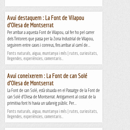
Avui destaquem : La Font de Vilapou
d’Olesa de Montserrat
Per arribar a aquesta Font de Vilapou, cal fer ho pel carrer
dels Tintorers que passa per la Zona Industrial de Vilapou,
seguirem entre cases i conreus, fins arribar al camí de...
Fonts naturals, aigua, muntanya i més | rutes, curiositats,
llegendes, experiències, comentaris…
Avui coneixerem : La Font de can Solé
d’Olesa de Montserrat
La Font de can Solé, està situada en el Passatge de la Font de
can Solé d’Olesa de Montserrat. Antigament al costat de la
primitiva font hi havia un safareig públic. Per...
Fonts naturals, aigua, muntanya i més | rutes, curiositats,
llegendes, experiències, comentaris…