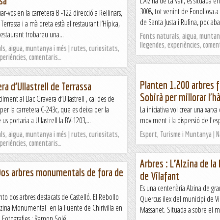
sa
L’Alzina de La Vall, es situada e
3008, tot venint de Fonollosa a 
ar-vos en la carretera B -122 direcció a Rellinars,
de Santa Justa i Rufina, poc aba
Terrassa i a mà dreta està el restaurant l’Hípica,
 restaurant trobareu una...
Fonts naturals, aigua, muntany
llegendes, experiències, comen
s, aigua, muntanya i més | rutes, curiositats,
xperiències, comentaris…
Planten 1.200 arbres f
ra d’Ullastrell de Terrassa
Sobirà per millorar l'h
cilment al Llac Gravera d’Ullastrell , cal des de
 per la carretera C-243c, que es deixa per la
La iniciativa vol crear una xarxa 
us portaria a Ullastrell la BV-1203,...
moviment i la dispersió de l'es
s, aigua, muntanya i més | rutes, curiositats,
Esport, Turisme i Muntanya | 
xperiències, comentaris…
Arbres : L’Alzina de l
Dos arbres monumentals de fora de
de Vilafant
a
Es una centenària Alzina de gra
nto dos arbres destacats de Castelló. El Rebollo
Quercus ilex del municipi de Vi
Alzina Monumental en la Fuente de Chirivilla en
Massanet. Situada a sobre el m
i Fotografies : Ramon Solé...