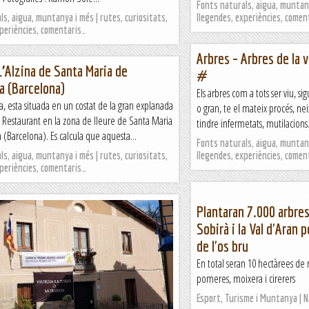
Fonts naturals, aigua, muntany
s, aigua, muntanya i més | rutes, curiositats,
llegendes, experiències, comen
xperiències, comentaris…
Arbres – Arbres de la v
L’Alzina de Santa Maria de
#
ra (Barcelona)
Els arbres com a tots ser viu, si
a, esta situada en un costat de la gran explanada
o gran, te el mateix procés, neix
– Restaurant en la zona de lleure de Santa Maria
tindre infermetats, mutilacions…
a (Barcelona). Es calcula que aquesta...
Fonts naturals, aigua, muntany
s, aigua, muntanya i més | rutes, curiositats,
llegendes, experiències, comen
xperiències, comentaris…
Plantaran 7.000 arbres
Sobirà i la Val d'Aran p
de l'os bru
En total seran 10 hectàrees de 
pomeres, moixera i cirerers
Esport, Turisme i Muntanya | 