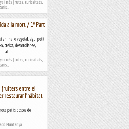
a i més | rutes, curiositats,
taris…
ida a la mort / 1ª Part
gui animal o vegetal, sigui petit
a, creixa, desarrollar-se,
 i al...
a i més | rutes, curiositats,
taris…
 fruiters entre el
er restaurar l'hàbitat
nous petits boscos de
Nació Muntanya