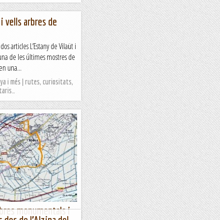
i vells arbres de
s articles L’Estany de Vilaüt i
una de les últimes mostres de
en una...
a i més | rutes, curiositats,
taris…
rbres monumentals i
c des de l’Alzina del