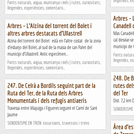
llegendes, e
Fonts naturals, aigua, muntanya i més | rutes, curiositats,
llegendes, experiències, comentaris…
Arbres – 
Arbres – L’Alzina del torrent del Bolet i
Canadell 
altres arbres destacats d’Ullastrell
Mas Canadell 
cal desviar-s
Alzina del torrent del Bolet està en l’altre costat de la zona
municipi de C
d’esbarjo del Bolet, al sud de la masia de can Palet del
municipi d’Ullastrell. Antic especímen...
Fonts natural
llegendes, e
Fonts naturals, aigua, muntanya i més | rutes, curiositats,
llegendes, experiències, comentaris…
248. De B
247. De Celrà a Bordils seguint part de la
rutes del
Ruta del Ter, de la Ruta dels Arbres
del Ter
Monumentals i dels refugis antiaeris
Dist. 7,2 km 
Travessa entre Vilajuïga i Figueres seguint el Camí de Sant
SENDERISME E
Jaume
SENDERISME EN TREN: excursions, travesses i trens
Àrea d’es