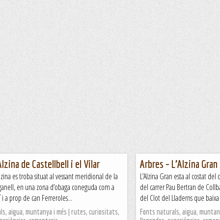
Alzina de Castellbell i el Vilar
Arbres – L’Alzina Gran
lzina es troba situat al vessant meridional de la
L’Alzina Gran esta al costat del
ganell, en una zona d’obaga coneguda com a
del carrer Pau Bertran de Collba
 i a prop de can Ferreroles...
del Clot del Lladerns que baixa 
s, aigua, muntanya i més | rutes, curiositats,
Fonts naturals, aigua, muntany