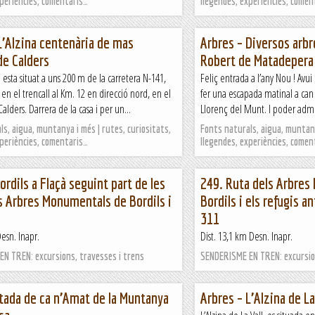
xperiències, comentaris…
llegendes, experiències, comen
L’Alzina centenària de mas
Arbres – Diversos arb
de Calders
Robert de Matadepera
esta situat a uns 200 m de la carretera N-141,
Feliç entrada a l’any Nou ! Avui
e en el trencall al Km. 12 en direcció nord, en el
fer una escapada matinal a can
alders. Darrera de la casa i per un...
Llorenç del Munt. I poder admi
s, aigua, muntanya i més | rutes, curiositats,
Fonts naturals, aigua, muntany
xperiències, comentaris…
llegendes, experiències, comen
ordils a Flaçà seguint part de les
249. Ruta dels Arbre
s Arbres Monumentals de Bordils i
Bordils i els refugis a
311
Desn. Inapr.
Dist. 13,1 km Desn. Inapr.
N TREN: excursions, travesses i trens
SENDERISME EN TREN: excursion
tada de ca n’Amat de la Muntanya
Arbres – L’Alzina de La