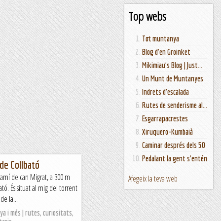
Top webs
Tot muntanya
Blog d'en Groinket
Mikimiau's Blog | Just...
Un Munt de Muntanyes
Indrets d'escalada
Rutes de senderisme al...
Esgarrapacrestes
Xiruquero-Kumbaià
Caminar després dels 50
Pedalant la gent s'entén
 de Collbató
 camí de can Migrat, a 300 m
Afegeix la teva web
tó. És situat al mig del torrent
de la...
a i més | rutes, curiositats,