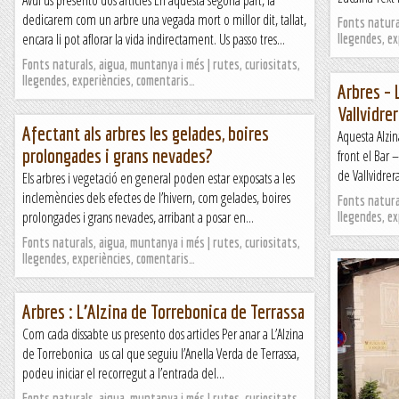
Avui us presento dos articles En aquesta segona part, la
dedicarem com un arbre una vegada mort o millor dit, tallat,
Fonts natural
encara li pot aflorar la vida indirectament. Us passo tres...
llegendes, e
Fonts naturals, aigua, muntanya i més | rutes, curiositats,
llegendes, experiències, comentaris…
Arbres – 
Vallvidre
Afectant als arbres les gelades, boires
Aquesta Alzin
prolongades i grans nevades?
front el Bar 
de Vallvidrer
Els arbres i vegetació en general poden estar exposats a les
inclemències dels efectes de l’hivern, com gelades, boires
Fonts natural
prolongades i grans nevades, arribant a posar en...
llegendes, e
Fonts naturals, aigua, muntanya i més | rutes, curiositats,
llegendes, experiències, comentaris…
Arbres : L’Alzina de Torrebonica de Terrassa
Com cada dissabte us presento dos articles Per anar a L’Alzina
de Torrebonica us cal que seguiu l’Anella Verda de Terrassa,
podeu iniciar el recorregut a l’entrada del...
Fonts naturals, aigua, muntanya i més | rutes, curiositats,