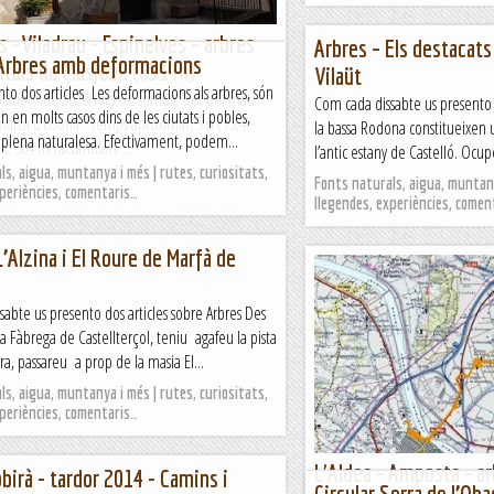
s –Viladrau - Espinelves – arbres
Arbres – Els destacats 
 Arbres amb deformacions
als de Masjoan (851 m)
Vilaüt
nto dos articles Les deformacions als arbres, són
octubre de 2020Hora de sortida: Set del matí.
Com cada dissabte us presento do
en molts casos dins de les ciutats i pobles,
marca d’Osona. Temps aproximat: 5 h (13,4
la bassa Rodona constitueixen 
lena naturalesa. Efectivament, podem...
l: 364 m (acumulat) ...
l’antic estany de Castelló. Ocup
s, aigua, muntanya i més | rutes, curiositats,
at
Fonts naturals, aigua, muntany
xperiències, comentaris…
llegendes, experiències, comen
L’Alzina i El Roure de Marfà de
abte us presento dos articles sobre Arbres Des
a Fàbrega de Castellterçol, teniu agafeu la pista
a, passareu a prop de la masia El...
s, aigua, muntanya i més | rutes, curiositats,
xperiències, comentaris…
L'Aldea - Amposta - a
obirà - tardor 2014 - Camins i
Circular Serra de l’Oba