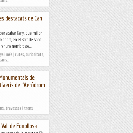
taris…
res destacats de Can
 per acabar l’any, que millor
 Robert, en el Parc de Sant
rar uns nombrosos...
a i més | rutes, curiositats,
taris…
s Monumentals de
ntiaeris de l’Aeròdrom
s, travesses i trens
 Vall de Fonollosa