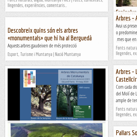
llegendes, experiències, comentaris…
Espinelve
Arbres –
monument
Avui us prese
Dissabte 3 d’
Descobreix quins són els arbres
o predominen 
Ubicació: Co
«monumentals» que hi ha al Berguedà
mes que en p
km) Desnivel
Aquests arbres gaudeixen de més protecció
Fonts natural
Maifemcim.c
llegendes, e
Esport, Turisme i Muntanya | Nació Muntanya
Arbres – 
Castellcir
Com cada diss
del Molí de L
ample de terr
Fonts natural
llegendes, e
Flors d'alta muntanya / Arbres monumental
Pallars S
Dissabte 9 de maig de 2020 – 56è dia de confinament (58è a