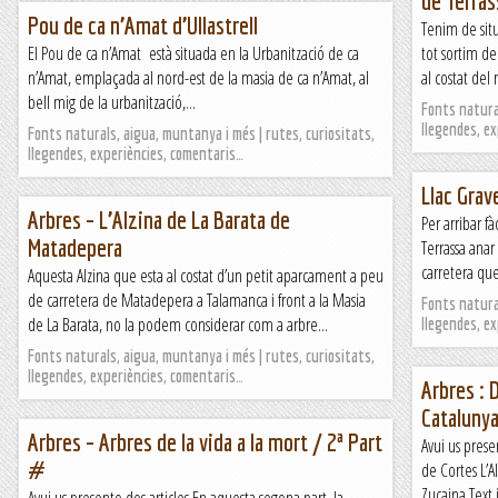
de Terras
Pou de ca n’Amat d’Ullastrell
Tenim de situ
El Pou de ca n’Amat està situada en la Urbanització de ca
tot sortim de 
n’Amat, emplaçada al nord-est de la masia de ca n’Amat, al
al costat del
bell mig de la urbanització,...
Fonts natural
llegendes, e
Fonts naturals, aigua, muntanya i més | rutes, curiositats,
llegendes, experiències, comentaris…
Llac Grave
Arbres – L’Alzina de La Barata de
Per arribar fà
Matadepera
Terrassa anar
carretera que 
Aquesta Alzina que esta al costat d’un petit aparcament a peu
de carretera de Matadepera a Talamanca i front a la Masia
Fonts natural
de La Barata, no la podem considerar com a arbre...
llegendes, e
Fonts naturals, aigua, muntanya i més | rutes, curiositats,
llegendes, experiències, comentaris…
Arbres : 
Cataluny
Arbres – Arbres de la vida a la mort / 2ª Part
Avui us prese
#
de Cortes L’
Zucaina Text 