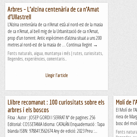
Arbres – L’alzina centenària de ca n’Amat
d’Ullastrell
L’Alzina centenària de ca n’Amat està al nord-est de la masia
de ca n’Amat, al bell mig de la Urbanització de ca n’Amat,
prop d’un torrent. Antic espècimen d’alzina situat a uns 200
metres al nord-est de la masia de … Continua llegint →
Fonts naturals, aigua, muntanya i més | rutes, curiositats,
llegendes, experiències, comentaris…
Llegir l'article
Llibre recomanat : 100 curiositats sobre els
Molí de l’
arbres i els boscos
El Molí de l’A
riera de Mar
Fitxa : Autor : JOSEP GORDI I SERRAT Nº de pagines: 256
bosc del molí
Editorial: COSSETANIA Idioma: CATALÁN Enquadernació : Tapa
blanda ISBN: 9788413562674 Any de edició: 2023 Preu :...
Fonts natural