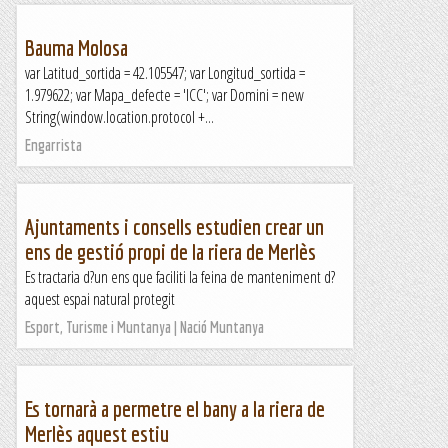
Bauma Molosa
var Latitud_sortida = 42.105547; var Longitud_sortida =
1.979622; var Mapa_defecte = 'ICC'; var Domini = new
String(window.location.protocol +...
Engarrista
Ajuntaments i consells estudien crear un
ens de gestió propi de la riera de Merlès
Es tractaria d?un ens que faciliti la feina de manteniment d?
aquest espai natural protegit
Esport, Turisme i Muntanya | Nació Muntanya
Es tornarà a permetre el bany a la riera de
Merlès aquest estiu