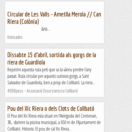
Circular de Les Valls - Ametlla Merola // Can
Riera (Colònia)
&nb...
Kimisades
Dissabte 15 d’abril, sortida als gorgs de la
riera de Guardiola
Repetim aquesta ruta pels que us la vàreu perdre l’any
passat. Ruta circular per aquests curiosos gorgs, a Sant
Salvador de Guardiola, ben a prop de Collbató. La riera...
4000peus - Associació Excursionista Collbató
Pou del Xic Riera o dels Clots de Collbató
El Pou del Xic Riera esta situat en l’Avinguda del Centenari,
38, darrere la piscina municipal, a 650 m de l’Ajuntament de
Collbató. Historia: El pou de cal Xic Riera...