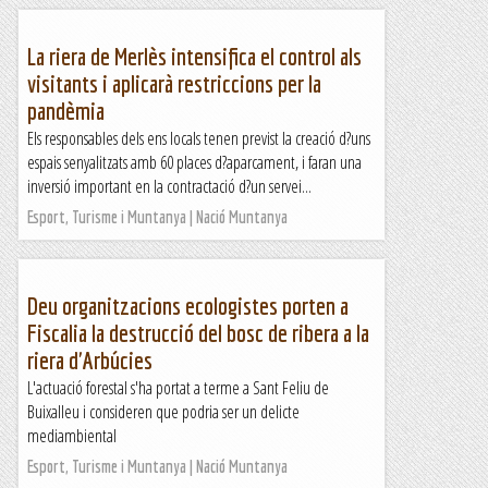
La riera de Merlès intensifica el control als
visitants i aplicarà restriccions per la
pandèmia
Els responsables dels ens locals tenen previst la creació d?uns
espais senyalitzats amb 60 places d?aparcament, i faran una
inversió important en la contractació d?un servei...
Esport, Turisme i Muntanya | Nació Muntanya
Deu organitzacions ecologistes porten a
Fiscalia la destrucció del bosc de ribera a la
riera d'Arbúcies
L'actuació forestal s'ha portat a terme a Sant Feliu de
Buixalleu i consideren que podria ser un delicte
mediambiental
Esport, Turisme i Muntanya | Nació Muntanya