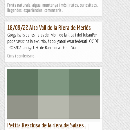
Fonts naturals, aigua, muntanya i més | rutes, curiositats,
llegendes, experiències, comentaris…
18/09/22 Alta Vall de la Riera de Merlès
Gorgs i salts de les rieres del Molí, de la Riba i del TubauPer
poder assistir a la excursió, és obligatori estar federatLLOC DE
TROBADA: antiga UEC de Barcelona - Gran Via...
Cims i senderisme
Petita Resclosa de la riera de Salzes
Gorgs de la Riera de Mergançol (903 m)