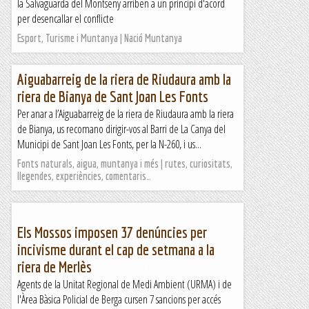
la Salvaguarda del Montseny arriben a un principi d'acord
per desencallar el conflicte
Esport, Turisme i Muntanya | Nació Muntanya
Aiguabarreig de la riera de Riudaura amb la
riera de Bianya de Sant Joan Les Fonts
Per anar a l’Aiguabarreig de la riera de Riudaura amb la riera
de Bianya, us recomano dirigir-vos al Barri de La Canya del
Municipi de Sant Joan Les Fonts, per la N-260, i us...
Fonts naturals, aigua, muntanya i més | rutes, curiositats,
llegendes, experiències, comentaris…
Els Mossos imposen 37 denúncies per
incivisme durant el cap de setmana a la
riera de Merlès
Agents de la Unitat Regional de Medi Ambient (URMA) i de
l'Àrea Bàsica Policial de Berga cursen 7 sancions per accés