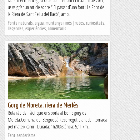
Durant el mes d’agost cada dia una font El 6 d’abril de 2021,
us vaig fer un article sobre “ El passat d’una font : La Font de
la Riera de Sant Feliu del Racó”, amb...
Fonts naturals, aigua, muntanya i més | rutes, curiositats,
llegendes, experiències, comentaris…
Gorg de Moreta, riera de Merlès
Ruta ràpida i fàcil que ens porta al bonic gorg de
Moreta.Comarca del Berguedà.Recorregut d'anada i tornada
pel mateix camí - Durada: 1h20Distància: 5,11 km...
Fent senderisme