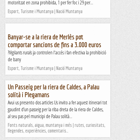
motoritzat en zona prohibida, 1 per fer foc i 29 per...
Esport, Turisme i Muntanya | Nació Muntanya
Banyar-se a la riera de Merlès pot
comportar sancions de fins a 3.000 euros
?Vigilants rurals ja controlen l'accés i fan efectiva la prohibició
de bany
Esport, Turisme i Muntanya | Nació Muntanya
Un Passeig per la riera de Caldes, a Palau
solità i Plegamans
Avui us presento dos articles Us invito a fer aquest itinerari tot
gaudint d’un passeig per la riba dreta de la riera de Caldes,
al seu pas pel municipi de Palau solità...
Fonts naturals, aigua, muntanya i més | rutes, curiositats,
llegendes, experiències, comentaris…