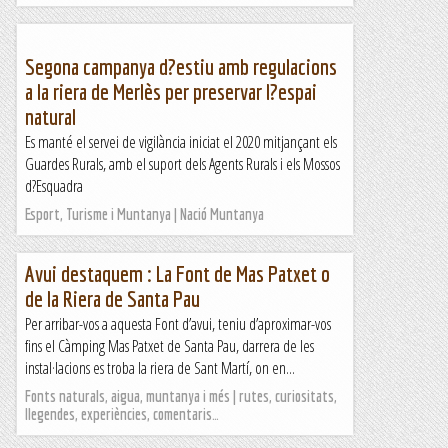
Segona campanya d?estiu amb regulacions
a la riera de Merlès per preservar l?espai
natural
Es manté el servei de vigilància iniciat el 2020 mitjançant els
Guardes Rurals, amb el suport dels Agents Rurals i els Mossos
d?Esquadra
Esport, Turisme i Muntanya | Nació Muntanya
Avui destaquem : La Font de Mas Patxet o
de la Riera de Santa Pau
Per arribar-vos a aquesta Font d’avui, teniu d’aproximar-vos
fins el Càmping Mas Patxet de Santa Pau, darrera de les
instal·lacions es troba la riera de Sant Martí, on en...
Fonts naturals, aigua, muntanya i més | rutes, curiositats,
llegendes, experiències, comentaris…