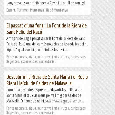
L'any passat es va prohibir per la Covid i el perill de contagi
Esport, Turisme i Muntanya | Nació Muntanya
El passat d’una font : La Font de la Riera de
Sant Feliu del Racó
A mitjans del segle passat va ser la Font de la Riera de Sant
Feliu del Racó una de les més notables de les rodalies del riu
Ripoll. A qualsevol dia, sobre tot els festius i a...
Fonts naturals, aigua, muntanya i més | rutes, curiositats,
llegendes, experiències, comentaris…
Descobrim la Riera de Santa Maria i el Rec o
Riera Lleixiu de Caldes de Malavella
Com cada Divendres us presento dos articles La Riera de
Santa Maria el seu curs creua pel vell mig per Caldes de
Malavella. Diríem que no hi passa massa aigua, al ser un...
Fonts naturals, aigua, muntanya i més | rutes, curiositats,
llegendes, experiències, comentaris…