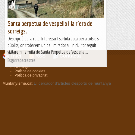
Santa perpetua de vespella i la riera de
sorreigs.
Descripció de la ruta; Interessant sortida apta per a tots els
públics, on trobarem un bell mirador a l'inici, i tot seguit
visitarem l'ermita de Santa Perpetua de Vespella....
Inici
RSS
Contacta
Esgarrapacrestes
Avís legal
.
Política de cookies
.
Política de privacitat
.
Muntanyisme.cat
El cercador d'articles d'esports de muntanya