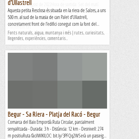
d’Ullastrell
Dissabte 27 d’agost de 2022Hora de sortida: Set del matí.
Aquesta petita Resclosa és situada en la riera de Salzes, a uns
Ubicació: Comarca del Berguedà. Temps aproximat: 3 h 45
500 m. al sud de la masia de can Palet d’Ullastrell,
min (8,9 km) Desnivell: 260 m...
concretament front de l’edifici conegut com la font del...
Maifemcim.cat
Fonts naturals, aigua, muntanya i més | rutes, curiositats,
llegendes, experiències, comentaris…
Begur - Sa Riera - Platja del Racó - Begur
Comarca del Baix Empordà.Ruta Circular, parcialment
senyalitzada - Durada: 3 h - Distància: 12 km - Desnivell: 274
m positiuRuta fàcilWIKILOC: bit.ly/3PFQq2WSerà un passeig...