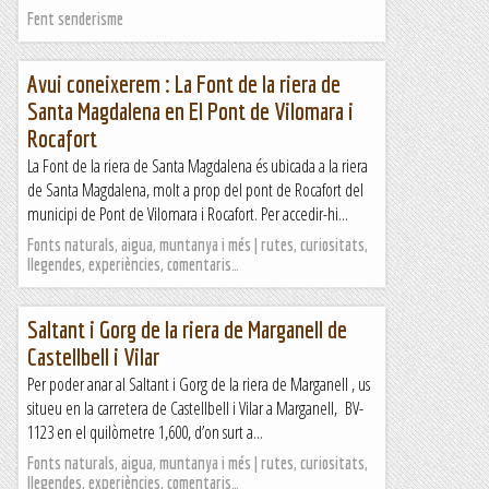
Fent senderisme
Avui coneixerem : La Font de la riera de
Santa Magdalena en El Pont de Vilomara i
Rocafort
La Font de la riera de Santa Magdalena és ubicada a la riera
de Santa Magdalena, molt a prop del pont de Rocafort del
municipi de Pont de Vilomara i Rocafort. Per accedir-hi...
Fonts naturals, aigua, muntanya i més | rutes, curiositats,
llegendes, experiències, comentaris…
Saltant i Gorg de la riera de Marganell de
Castellbell i Vilar
Per poder anar al Saltant i Gorg de la riera de Marganell , us
situeu en la carretera de Castellbell i Vilar a Marganell, BV-
1123 en el quilòmetre 1,600, d’on surt a...
Fonts naturals, aigua, muntanya i més | rutes, curiositats,
llegendes, experiències, comentaris…