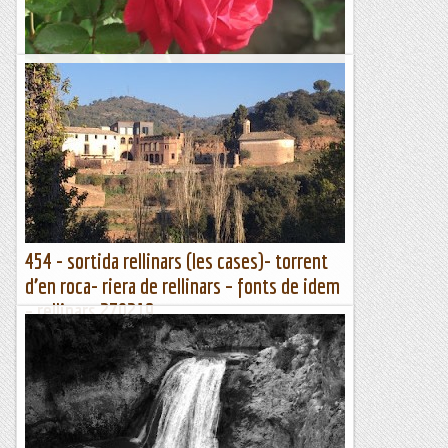
Sender de la riera d'oló.
24/04/19. Excursió per la Riera d’Oló. Agradable excursió què
comença al Poble de Santa Maria d’Oló. L’itinerari comença
baixant a la Riera d’Oló per...
Joan asín
454 - sortida rellinars (les cases)- torrent
d’en roca- riera de rellinars – fonts de idem
– rellinars 270219
454 - RELLINARS (LES CASES)- TORRENT D’EN ROCA- RIERA DE
RELLINARS – FONTS DE IDEM – RELLINARS 270219¾ DE 8
TROBADA AL PATA NEGRA , DAVANT ST. VICENÇ DE CASTELLET,
ZONA...
Xiruques