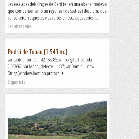
Les escalades dels cingles de Berti tenen una alçaria modesta
que compensen amb un reguitzell de sostres i desploms que
converteixen aquestes vies curtes en escalades aeries i...
Les altres vies...
Pedró de Tubau (1.543 m.)
var Latitud_sortida = 42.155685; var Longitud_sortida =
2.052662; var Mapa_defecte = 'ICC'; var Domini = new
String(window.location.protocol +...
Engarrista