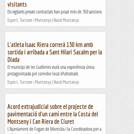
visitants
Els vigilants privats contractats han posat més de 350 sancions
Esport, Turisme i Muntanya | Nació Muntanya
L'atleta Isaac Riera correrà 130 km amb
sortida i arribada a Sant Hilari Sacalm per la
Diada
El municipi de les Guilleries viurà una experiència única
protagonitzada pel corredor local d?ultratrails
Esport, Turisme i Muntanya | Nació Muntanya
Acord extrajudicial sobre el projecte de
pavimentació d'un camí entre la Costa del
Montseny i Can Riera de Ciuret
L'Ajuntament de Fogars de Montclús i la Coordinadora per a