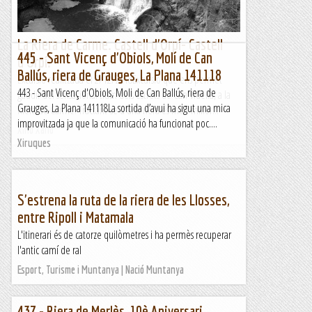
La Riera de Carme. Castell d'Orpí- Castell
445 - Sant Vicenç d'Obiols, Molí de Can
d'Orpí.
Ballús, riera de Grauges, La Plana 141118
Excursió realitzada el 2/12/2018Excursió que ens permet
443 - Sant Vicenç d'Obiols, Moli de Can Ballús, riera de
gaudir del sensacional tram dels estrets de Can Vidella, a la
Grauges, La Plana 141118La sortida d’avui ha sigut una mica
Riera de Carme. Tractant-se d'una riera és molt millor...
improvitzada ja que la comunicació ha funcionat poc....
Xino Xano
Xiruques
S'estrena la ruta de la riera de les Llosses,
entre Ripoll i Matamala
L'itinerari és de catorze quilòmetres i ha permès recuperar
l'antic camí de ral
Esport, Turisme i Muntanya | Nació Muntanya
437 - Riera de Merlès, 10è Aniversari