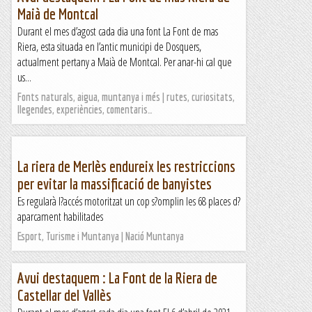
Maià de Montcal
Durant el mes d’agost cada dia una font La Font de mas
Riera, esta situada en l’antic municipi de Dosquers,
actualment pertany a Maià de Montcal. Per anar-hi cal que
us...
Fonts naturals, aigua, muntanya i més | rutes, curiositats,
llegendes, experiències, comentaris…
La riera de Merlès endureix les restriccions
per evitar la massificació de banyistes
Es regularà l?accés motoritzat un cop s?omplin les 68 places d?
aparcament habilitades
Esport, Turisme i Muntanya | Nació Muntanya
Avui destaquem : La Font de la Riera de
Castellar del Vallès