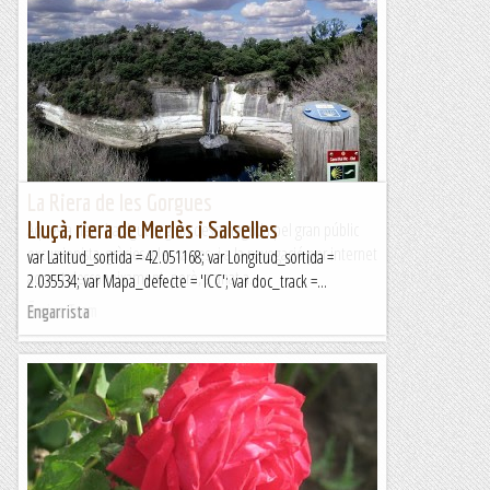
La Riera de les Gorgues
Lluçà, riera de Merlès i Salselles
Aquesta riera ha sigut la gran desconeguda pel gran públic
excursionista, gràcies a les xarxes i a la navegació per internet
var Latitud_sortida = 42.051168; var Longitud_sortida =
aquest desconeixament, però, a anat a...
2.035534; var Mapa_defecte = 'ICC'; var doc_track =...
Ãrrius Team
Engarrista