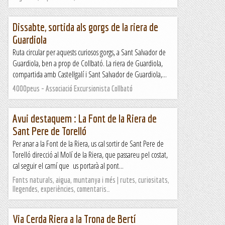
Dissabte, sortida als gorgs de la riera de
Guardiola
Ruta circular per aquests curiosos gorgs, a Sant Salvador de
Guardiola, ben a prop de Collbató. La riera de Guardiola,
compartida amb Castellgalí i Sant Salvador de Guardiola,...
4000peus - Associació Excursionista Collbató
Avui destaquem : La Font de la Riera de
Sant Pere de Torelló
Per anar a la Font de la Riera, us cal sortir de Sant Pere de
Torelló direcció al Molí de la Riera, que passareu pel costat,
cal seguir el camí que us portarà al pont...
Fonts naturals, aigua, muntanya i més | rutes, curiositats,
llegendes, experiències, comentaris…
Via Cerda Riera a la Trona de Bertí