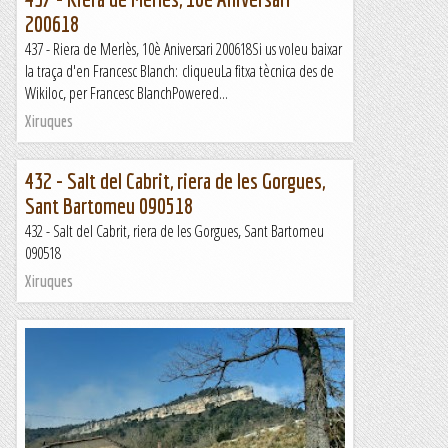
200618
437 - Riera de Merlès, 10è Aniversari 200618Si us voleu baixar
la traça d'en Francesc Blanch: cliqueuLa fitxa tècnica des de
Wikiloc, per Francesc BlanchPowered...
Xiruques
432 - Salt del Cabrit, riera de les Gorgues,
Sant Bartomeu 090518
432 - Salt del Cabrit, riera de les Gorgues, Sant Bartomeu
090518
Xiruques