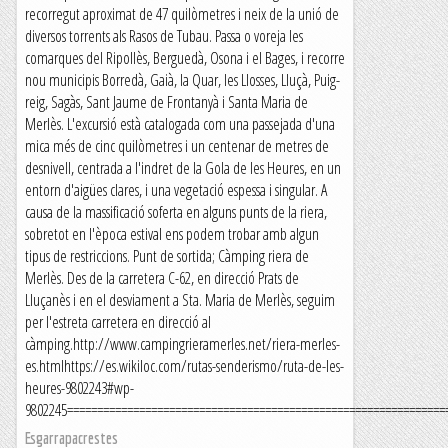
recorregut aproximat de 47 quilòmetres i neix de la unió de
diversos torrents als Rasos de Tubau. Passa o voreja les
comarques del Ripollès, Berguedà, Osona i el Bages, i recorre
nou municipis Borredà, Gaià, la Quar, les Llosses, Lluçà, Puig-
reig, Sagàs, Sant Jaume de Frontanyà i Santa Maria de
Merlès. L'excursió està catalogada com una passejada d'una
mica més de cinc quilòmetres i un centenar de metres de
desnivell, centrada a l'indret de la Gola de les Heures, en un
entorn d'aigües clares, i una vegetació espessa i singular. A
causa de la massificació soferta en alguns punts de la riera,
sobretot en l'època estival ens podem trobar amb algun
tipus de restriccions. Punt de sortida; Càmping riera de
Merlès. Des de la carretera C-62, en direcció Prats de
Lluçanès i en el desviament a Sta. Maria de Merlès, seguim
per l'estreta carretera en direcció al
càmping.http://www.campingrieramerles.net/riera-merles-
es.htmlhttps://es.wikiloc.com/rutas-senderismo/ruta-de-les-
heures-9802243#wp-
9802245===============================================================
Esgarrapacrestes