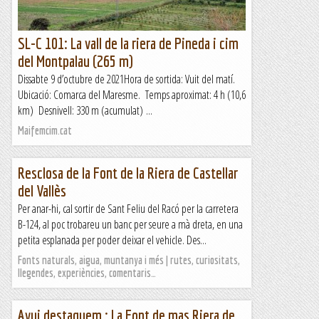
SL-C 101: La vall de la riera de Pineda i cim
del Montpalau (265 m)
Dissabte 9 d’octubre de 2021Hora de sortida: Vuit del matí.
Ubicació: Comarca del Maresme. Temps aproximat: 4 h (10,6
km) Desnivell: 330 m (acumulat) ...
Maifemcim.cat
Resclosa de la Font de la Riera de Castellar
del Vallès
Per anar-hi, cal sortir de Sant Feliu del Racó per la carretera
B-124, al poc trobareu un banc per seure a mà dreta, en una
petita esplanada per poder deixar el vehicle. Des...
Fonts naturals, aigua, muntanya i més | rutes, curiositats,
llegendes, experiències, comentaris…
Avui destaquem : La Font de mas Riera de