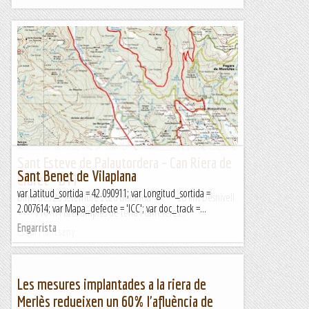
Sant Esteve de Palautordera – Can Riera de
Sant Benet de Vilaplana
Ciuret - BTT
var Latitud_sortida = 42.090911; var Longitud_sortida =
Dimecres 23 setembre 2020 Distancia 28 km Desnivell
2.007614; var Mapa_defecte = 'ICC'; var doc_track =...
+ 716 m Pistes amples de terra i carreteres...
Engarrista
Esqui Montseny
Les mesures implantades a la riera de
Merlès redueixen un 60% l'afluència de