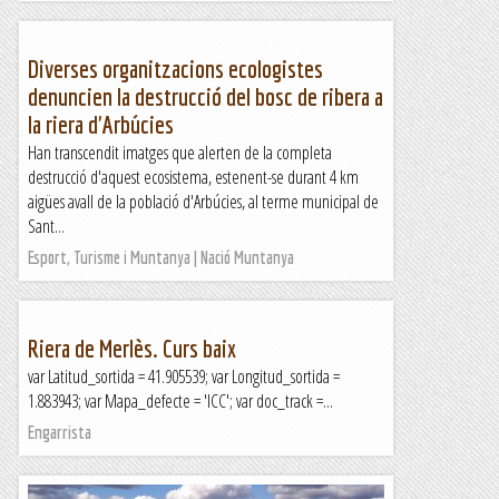
Diverses organitzacions ecologistes
denuncien la destrucció del bosc de ribera a
la riera d'Arbúcies
Han transcendit imatges que alerten de la completa
destrucció d'aquest ecosistema, estenent-se durant 4 km
aigües avall de la població d'Arbúcies, al terme municipal de
Sant...
Esport, Turisme i Muntanya | Nació Muntanya
Riera de Merlès. Curs baix
var Latitud_sortida = 41.905539; var Longitud_sortida =
1.883943; var Mapa_defecte = 'ICC'; var doc_track =...
Engarrista