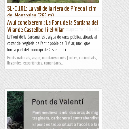
SL-C 101: La vall de la riera de Pineda i cim
del Montpalau (265 m)
Avui coneixerem : La Font de la Sardana del
Dissabte 9 d’octubre de 2021Hora de sortida: Vuit del matí.
Ubicació: Comarca del Maresme. Temps aproximat: 4 h (10,6
Vilar de Castellbell i el Vilar
km) Desnivell: 330 m (acumulat) ...
La Font de la Sardana, es d’aigua de xarxa pública, situada al
costat de l’església de l’antic poble de El Vilar, nucli que
Maifemcim.cat
forma part del municipi de Castellbell i...
Fonts naturals, aigua, muntanya i més | rutes, curiositats,
llegendes, experiències, comentaris…