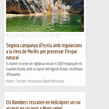
Gorg de Moreta, riera de Merlès
Ruta ràpida i fàcil que ens porta al bonic gorg de
Segona campanya d?estiu amb regulacions
Moreta.Comarca del Berguedà.Recorregut d'anada i tornada
a la riera de Merlès per preservar l?espai
pel mateix camí - Durada: 1h20Distància: 5,11 km...
natural
Fent senderisme
Es manté el servei de vigilància iniciat el 2020 mitjançant els
Guardes Rurals, amb el suport dels Agents Rurals i els Mossos
d?Esquadra
Esport, Turisme i Muntanya | Nació Muntanya
Els Bombers rescaten en helicòpter un ruc
atrapat en un gorg a Mont-rebei