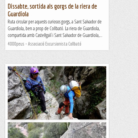
Dissabte, sortida als gorgs de la riera de
Guardiola
Ruta circular per aquests curiosos gorgs, a Sant Salvador de
Guardiola, ben a prop de Collbató. La riera de Guardiola,
compartida amb Castellgalí i Sant Salvador de Guardiola,...
4000peus - Associació Excursionista Collbató
Torrent des Gorg des Diners
El Torrent des Gorg des Diners és un dels barrancs més llargs