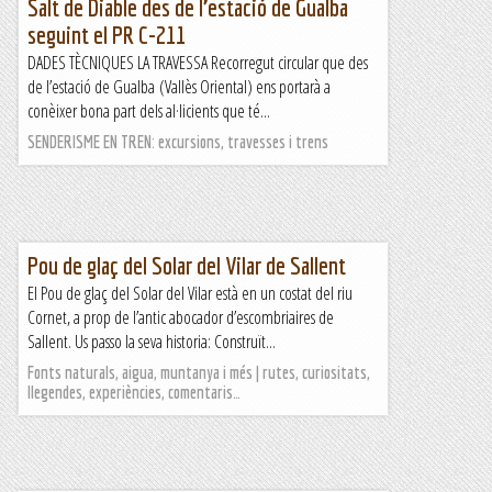
Salt de Diable des de l’estació de Gualba
seguint el PR C-211
DADES TÈCNIQUES LA TRAVESSA Recorregut circular que des
de l’estació de Gualba (Vallès Oriental) ens portarà a
conèixer bona part dels al·licients que té...
SENDERISME EN TREN: excursions, travesses i trens
Pou de glaç del Solar del Vilar de Sallent
El Pou de glaç del Solar del Vilar està en un costat del riu
Cornet, a prop de l’antic abocador d’escombriaires de
Sallent. Us passo la seva historia: Construït...
Fonts naturals, aigua, muntanya i més | rutes, curiositats,
llegendes, experiències, comentaris…