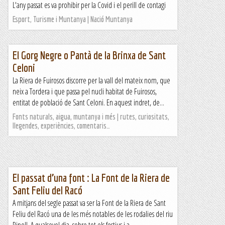
L'any passat es va prohibir per la Covid i el perill de contagi
Esport, Turisme i Muntanya | Nació Muntanya
El Gorg Negre o Pantà de la Brinxa de Sant
Celoni
La Riera de Fuirosos discorre per la vall del mateix nom, que
neix a Tordera i que passa pel nucli habitat de Fuirosos,
entitat de població de Sant Celoni. En aquest indret, de...
Fonts naturals, aigua, muntanya i més | rutes, curiositats,
llegendes, experiències, comentaris…
El passat d’una font : La Font de la Riera de
Sant Feliu del Racó
A mitjans del segle passat va ser la Font de la Riera de Sant
Feliu del Racó una de les més notables de les rodalies del riu