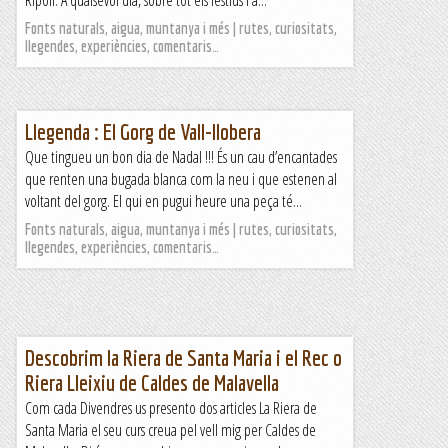
Ripoll. A qualsevol dia, sobre tot els festius i a...
Fonts naturals, aigua, muntanya i més | rutes, curiositats,
llegendes, experiències, comentaris…
Llegenda : El Gorg de Vall-Ilobera
Que tingueu un bon dia de Nadal !!! És un cau d’encantades
que renten una bugada blanca com la neu i que estenen al
voltant del gorg. El qui en pugui heure una peça té...
Fonts naturals, aigua, muntanya i més | rutes, curiositats,
llegendes, experiències, comentaris…
Descobrim la Riera de Santa Maria i el Rec o
Riera Lleixiu de Caldes de Malavella
Com cada Divendres us presento dos articles La Riera de
Santa Maria el seu curs creua pel vell mig per Caldes de