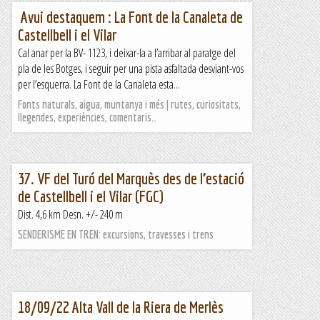
Avui destaquem : La Font de la Canaleta de
Castellbell i el Vilar
Cal anar per la BV- 1123, i deixar-la a l’arribar al paratge del
pla de les Botges, i seguir per una pista asfaltada desviant-vos
per l’esquerra. La Font de la Canaleta esta...
Fonts naturals, aigua, muntanya i més | rutes, curiositats,
llegendes, experiències, comentaris…
37. VF del Turó del Marquès des de l’estació
de Castellbell i el Vilar (FGC)
Dist. 4,6 km Desn. +/- 240 m
SENDERISME EN TREN: excursions, travesses i trens
18/09/22 Alta Vall de la Riera de Merlès