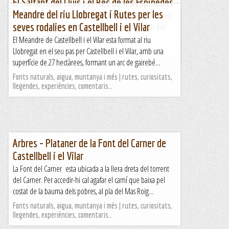
El Saltant del Lluís i el Rec de les Espinedes
Meandre del riu Llobregat i Rutes per les
Doble jornada barranquista amb el descens de dos barrancs
seves rodalies en Castellbell i el Vilar
curts en un magnific entorn de boscos de tardor. Són dos
descensos curts i relativament fàcils,...
El Meandre de Castellbell i el Vilar esta format al riu
Llobregat en el seu pas per Castellbell i el Vilar, amb una
Blog de muntanya
superfície de 27 hectàrees, formant un arc de gairebé...
Fonts naturals, aigua, muntanya i més | rutes, curiositats,
llegendes, experiències, comentaris…
Arbres – Plataner de la Font del Carner de
Castellbell i el Vilar
La Font del Carner esta ubicada a la llera dreta del torrent
del Carner. Per accedir-hi cal agafar el camí que baixa pel
costat de la bauma dels pobres, al pla del Mas Roig...
Fonts naturals, aigua, muntanya i més | rutes, curiositats,
llegendes, experiències, comentaris…