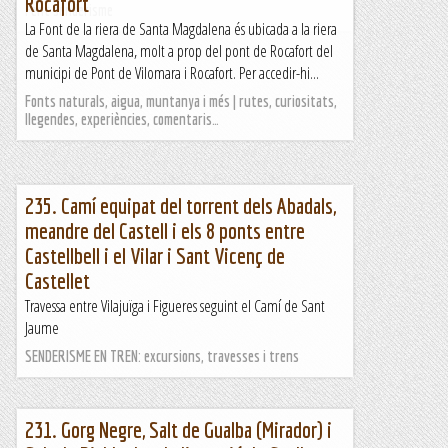
Rocafort
Fent senderisme
La Font de la riera de Santa Magdalena és ubicada a la riera
de Santa Magdalena, molt a prop del pont de Rocafort del
municipi de Pont de Vilomara i Rocafort. Per accedir-hi...
Fonts naturals, aigua, muntanya i més | rutes, curiositats,
llegendes, experiències, comentaris…
235. Camí equipat del torrent dels Abadals,
meandre del Castell i els 8 ponts entre
Castellbell i el Vilar i Sant Vicenç de
Castellet
Travessa entre Vilajuïga i Figueres seguint el Camí de Sant
Jaume
SENDERISME EN TREN: excursions, travesses i trens
231. Gorg Negre, Salt de Gualba (Mirador) i