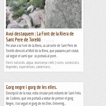
de Mallorca, ja que té un total de 26 ràples, a més de
diversos ressalts desgrimpables. És...
Blog de muntanya
Avui destaquem : La Font de la Riera de
EL VILAR (Cementiri) -- TURÓ de
Sant Pere de Torelló
MONCUNILL per el Pas Ferrat
Per anar a la Font de la Riera, us cal sortir de Sant Pere de
&nb...
Torelló direcció al Molí de la Riera, que passareu pel costat,
Kimisades
cal seguir el camí que us portarà al pont...
Fonts naturals, aigua, muntanya i més | rutes, curiositats,
llegendes, experiències, comentaris…
Gorg negre i gorg de les elies.
Descripció de la ruta; volta circular pels voltants de Sant Feliu
de Codines, que ens portarà a visitar de primer el gorg
Negre, i tot seguit el gorg de les Elies. Entremig...