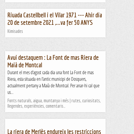
Riuada Castellbell i el Vilar 1971 --- Ahir dia
20 de setembre 2021 ,...va fer 50 ANYS
Kimisades
Avui destaquem : La Font de mas Riera de
Maià de Montcal
Durant el mes d’agost cada dia una font La Font de mas
Riera, esta situada en l’antic municipi de Dosquers,
actualment pertany a Maià de Montcal. Per anar-hi cal que
us...
Fonts naturals, aigua, muntanya i més | rutes, curiositats,
llegendes, experiències, comentaris…
La riera de Merlès endureix les restriccions