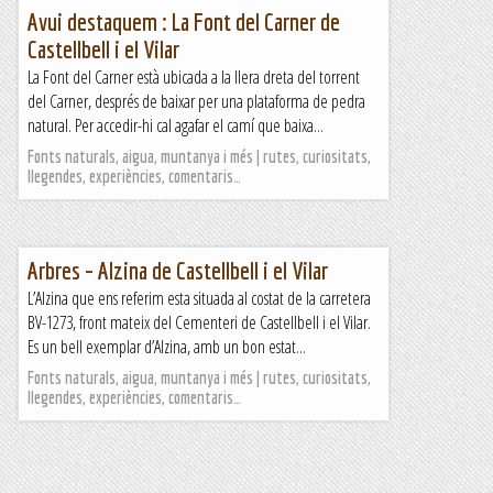
Avui destaquem : La Font del Carner de
Castellbell i el Vilar
La Font del Carner està ubicada a la llera dreta del torrent
del Carner, després de baixar per una plataforma de pedra
natural. Per accedir-hi cal agafar el camí que baixa...
Fonts naturals, aigua, muntanya i més | rutes, curiositats,
llegendes, experiències, comentaris…
Arbres – Alzina de Castellbell i el Vilar
L’Alzina que ens referim esta situada al costat de la carretera
BV-1273, front mateix del Cementeri de Castellbell i el Vilar.
Es un bell exemplar d’Alzina, amb un bon estat...
Fonts naturals, aigua, muntanya i més | rutes, curiositats,
llegendes, experiències, comentaris…