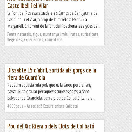
Castellbell i el Vilar
La Font del Ros esta situada e els Camps de Sant Jaume de
Castellbell i el Vilar, a prop de la carretera BV-1123 a
Marganell. El torrent de la font del Ros drena les aigües de...
Fonts naturals, aigua, muntanya i més | rutes, curiositats,
llegendes, experiències, comentaris…
Dissabte 15 d’abril, sortida als gorgs de la
riera de Guardiola
Repetim aquesta ruta pels que us la vàreu perdre l’any
passat. Ruta circular per aquests curiosos gorgs, a Sant
Salvador de Guardiola, ben a prop de Collbató. La riera...
4000peus - Associació Excursionista Collbató
Pou del Xic Riera o dels Clots de Collbató