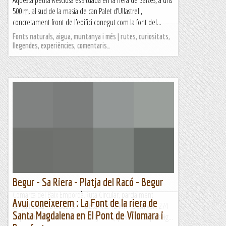
Aquesta petita Resclosa és situada en la riera de Salzes, a uns
500 m. al sud de la masia de can Palet d’Ullastrell,
Maifemcim.cat
concretament front de l’edifici conegut com la font del...
Fonts naturals, aigua, muntanya i més | rutes, curiositats,
llegendes, experiències, comentaris…
Begur - Sa Riera - Platja del Racó - Begur
Comarca del Baix Empordà.Ruta Circular, parcialment
Avui coneixerem : La Font de la riera de
senyalitzada - Durada: 3 h - Distància: 12 km - Desnivell: 274
Santa Magdalena en El Pont de Vilomara i
m positiuRuta fàcilWIKILOC: bit.ly/3PFQq2WSerà un passeig...