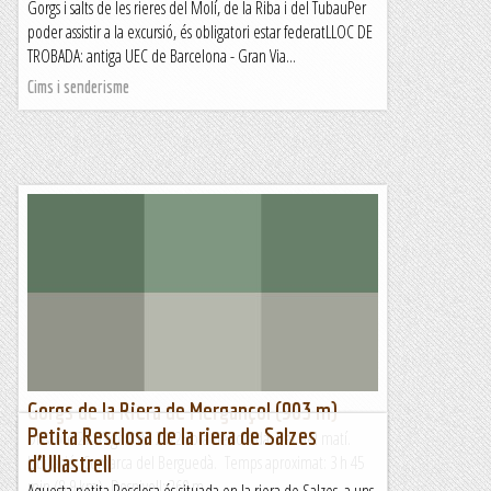
Gorgs i salts de les rieres del Molí, de la Riba i del TubauPer
poder assistir a la excursió, és obligatori estar federatLLOC DE
TROBADA: antiga UEC de Barcelona - Gran Via...
Cims i senderisme
Gorgs de la Riera de Mergançol (903 m)
Petita Resclosa de la riera de Salzes
Dissabte 27 d’agost de 2022Hora de sortida: Set del matí.
d’Ullastrell
Ubicació: Comarca del Berguedà. Temps aproximat: 3 h 45
min (8,9 km) Desnivell: 260 m...