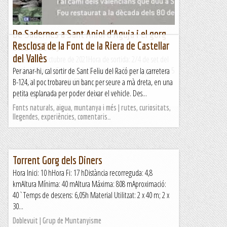
De Sadernes a Sant Aniol d’Aguja i el gorg
Resclosa de la Font de la Riera de Castellar
Blau (623 m)
del Vallès
Dissabte 2 d’octubre de 2021Hora de sortida: 2/4 de set del
matí. Ubicació: Comarca de la Garrotxa. Temps aproximat: 5
Per anar-hi, cal sortir de Sant Feliu del Racó per la carretera
h (15,3 km) Desnivell: 523 m...
B-124, al poc trobareu un banc per seure a mà dreta, en una
petita esplanada per poder deixar el vehicle. Des...
Maifemcim.cat
Fonts naturals, aigua, muntanya i més | rutes, curiositats,
llegendes, experiències, comentaris…
Torrent Gorg dels Diners
Hora Inici: 10 hHora Fi: 17 hDistància recorreguda: 4,8
kmAltura Mínima: 40 mAltura Máxima: 808 mAproximació:
40`Temps de descens: 6,05h Material Utilitzat: 2 x 40 m; 2 x
30...
Doblevuit | Grup de Muntanyisme