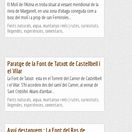
El Molí de l’Alzina es troba situat al vessant meridional de la
riera de Marganell, en una zona d’obaga coneguda com a
bosc del molí i a prop de can Ferreroles...
Fonts naturals, aigua, muntanya i més | rutes, curiositats,
llegendes, experiències, comentaris…
Paratge de la Font de Tatxot de Castellbell i
el Vilar
La Font de Tatxot esta en el Torrent del Carner de Castellbell
i el Vilar. S’hi accedeix des del camí del Carner, al veïnat de
Sant Cristòfol. Abans d’arribar...
Fonts naturals, aigua, muntanya i més | rutes, curiositats,
llegendes, experiències, comentaris…
Avui destaquem : La Font del Ros de