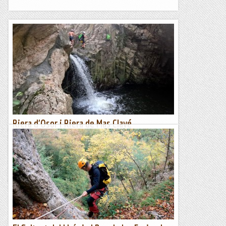
Riera d'Osor i Riera de Mas Clavé
Una doble sessió barranquista amb el descens de dos petits
barrancs a Les Guilleries, a prop de Sant Hilari Sacalm. Els dos
barrancs són curts i per això és...
Blog de muntanya