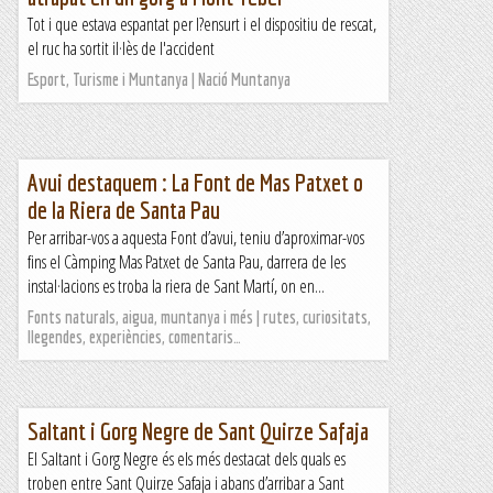
Tot i que estava espantat per l?ensurt i el dispositiu de rescat,
el ruc ha sortit il·lès de l'accident
Esport, Turisme i Muntanya | Nació Muntanya
Avui destaquem : La Font de Mas Patxet o
de la Riera de Santa Pau
Per arribar-vos a aquesta Font d’avui, teniu d’aproximar-vos
fins el Càmping Mas Patxet de Santa Pau, darrera de les
instal·lacions es troba la riera de Sant Martí, on en...
Fonts naturals, aigua, muntanya i més | rutes, curiositats,
llegendes, experiències, comentaris…
Saltant i Gorg Negre de Sant Quirze Safaja
El Saltant i Gorg Negre és els més destacat dels quals es
troben entre Sant Quirze Safaja i abans d’arribar a Sant