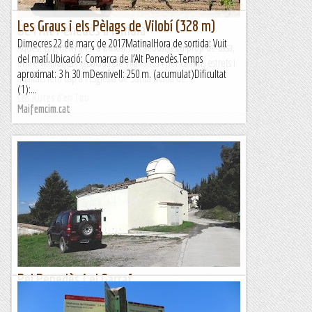
Les Graus i els Pèlags de Vilobí (328 m)
De l'Alt Penedès a l'Anoia
Dimecres 22 de març de 2017MatinalHora de sortida: Vuit
Aquest cop hem anat a buscar uns geocatxes a prop de casa,
del matí.Ubicació: Comarca de l’Alt Penedès.Temps
entre Vilafranca i Igualada.De Vilafranca i per camins estrets i
aproximat: 3 h 30 mDesnivell: 250 m. (acumulat)Dificultat
asfaltats fem cap a l'Església de Santa Maria de...
(1):...
Les Rutes d'en Toti
Maifemcim.cat
Pel Penedès i el Garraf
Aprofitant que cap a la muntanya encara hi ha força neu