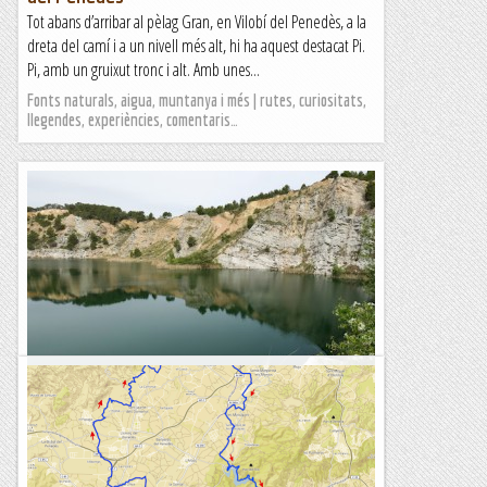
Tot abans d’arribar al pèlag Gran, en Vilobí del Penedès, a la
dreta del camí i a un nivell més alt, hi ha aquest destacat Pi.
Pi, amb un gruixut tronc i alt. Amb unes...
Fonts naturals, aigua, muntanya i més | rutes, curiositats,
llegendes, experiències, comentaris…
Els Pèlags de Vilobí del Penedès
Els Pèlags de Vilobí, també conegut com el Parc dels Talls, és
el resultat de l'abandonament d'unes pedreres de guix
d'època romana que van ser explotades fins a finals del...