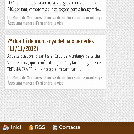
LEXA SL, la primera va ser fins a Tarragona i tornar per la N-
La tarda és excepcionalment bona i decidim anar tirant.
340, per tant, comptem aquesta segona com a inaugaració...
Sortim del poble pel barranc de la Teuleria fins a la...
Un Munt de Muntanya | Com va dir un bon amic, la muntanya
Le Petit Roc
Ã©s una manera d'entendre la vida
7ª duatló de muntanya del baix penedès
(11/11/2012)
Aquesta duatlón l’organitza el Grup de Muntanya de La Lira
Vendrellenca, que a més, al llarg de l’any també organitza el
TRENKKA CAMES tant amb bici com caminant,...
Un Munt de Muntanya | Com va dir un bon amic, la muntanya
Ã©s una manera d'entendre la vida
Inici
RSS
Contacta