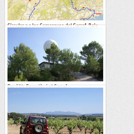
Bloc de Jordi Gironès
Circular a a les Comarques del Garraf, Baix
Penedès i Alt Penedès amb Gravel.
Itinerari marcat amb el rellotge Suunto Traverse.Altimetria
del dia d'avui.Avui volem visitar les comarques del Garraf,
Baix Penedès i Alt Penedès amb bicicleta. Agafem el...
Sortides a Muntanya
Per l'Alt Penedès i el Garraf
Aquest cop fem una ruta matinal per terres prou
conegudes.Sortim de sant Sadurní direcció a Gelida per la C-
243b per agafar la pista que porta a la Serra del Pi del Moió
tot...
Les Rutes d'en Toti