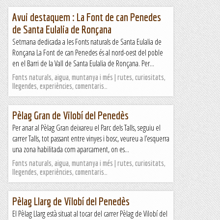
Avui destaquem : La Font de can Penedes
de Santa Eulalia de Ronçana
Setmana dedicada a les Fonts naturals de Santa Eulalia de
Ronçana La Font de can Penedes és al nord-oest del poble
en el Barri de la Vall de Santa Eulalia de Ronçana. Per...
Fonts naturals, aigua, muntanya i més | rutes, curiositats,
llegendes, experiències, comentaris…
Pèlag Gran de Vilobí del Penedès
Per anar al Pèlag Gran deixareu el Parc dels Talls, seguiu el
carrer Talls, tot passant entre vinyes i bosc, veureu a l’esquerra
una zona habilitada com aparcament, on es...
Fonts naturals, aigua, muntanya i més | rutes, curiositats,
llegendes, experiències, comentaris…
Pèlag Llarg de Vilobí del Penedès
El Pèlag Llarg està situat al tocar del carrer Pèlag de Vilobí del