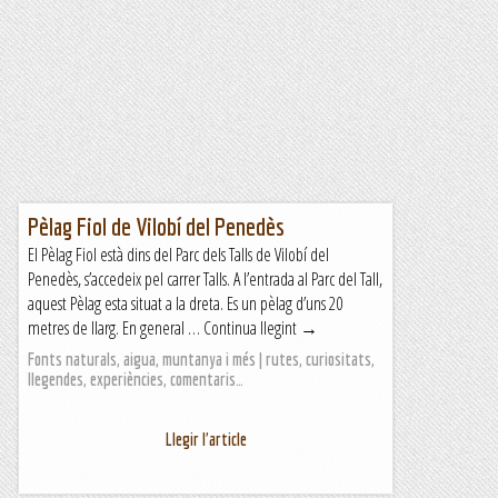
Pèlag Fiol de Vilobí del Penedès
El Pèlag Fiol està dins del Parc dels Talls de Vilobí del
Penedès, s’accedeix pel carrer Talls. A l’entrada al Parc del Tall,
aquest Pèlag esta situat a la dreta. Es un pèlag d’uns 20
metres de llarg. En general … Continua llegint →
Fonts naturals, aigua, muntanya i més | rutes, curiositats,
llegendes, experiències, comentaris…
Llegir l'article