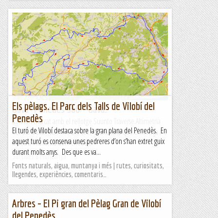
Els pèlags. El Parc dels Talls de Vilobí del
Gavà- Penedès 360º- Gavà.
Penedès
Itinerari marcat amb el rellotge Suunto Traverse.Altimetria
El turó de Vilobí destaca sobre la gran plana del Penedès. En
del dia d'avui. La Penedès 360º és una ruta que comença i
aquest turó es conserva unes pedreres d’on s’han extret guix
acaba a Vilafranca del Penedès,...
durant molts anys. Des que es va...
Sortides a Muntanya
Fonts naturals, aigua, muntanya i més | rutes, curiositats,
llegendes, experiències, comentaris…
Arbres – El Pi gran del Pèlag Gran de Vilobí
del Penedès