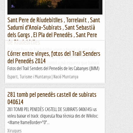
Sant Pere de Riudebitlles , Torrelavit , Sant
Sadurní d’Anoia-Subirats , Sant Sebastià
dels Gorgs , El Pla del Penedès , Sant Pere
de Riudebitlles
De Sant Pere de Riudebitlles anem a buscar un camí que
Córrer entre vinyes, fotos del Trail Senders
puja amb fort pendent al Puig Cogul, quan comencem a
del Penedès 2014
marxar de pla agafem un corriol a mà esquerra que baixarà
Fotos del Trail Senders del Penedès de les Cabanyes (JMM)
per...
Esport, Turisme i Muntanya | Nació Muntanya
Pedalant la gent s'entén
281 tomb pel penedès castell de subirats
040614
281 TOMB PEL PENEDÈS CASTELL DE SUBIRATS 040614Si us
voleu baixar el track: cliqueuLa fitxa tècnica des de Wikiloc:
<iframe frameBorder="0"...
Xiruques