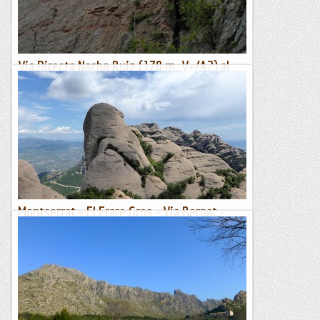
Jaumegrimp 2
Via Directa Nacho Ruiz (170 m. V+/A2) al
Frare Gros (Montserrat)
La Directa Nacho Ruiz és una via amb escasses repeticions des
que es va obrir, un ja llunyà any 1984, la qual realment no
assoleix el Frare Gros sino un collet entre aquest i...
Classic climber
Montserrat - El Frare Gros - Via Bernat -
Amàlia 15/06/2019
Avui ha estat un dia rodó, hem anat amb uns bons companys
a escalar, això ha estat lo millor, i la via també ens ha agradat
força, i el temps ens ha acompanyat , que més...
Manel&Ita