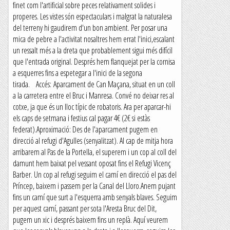
finet com l'artificial sobre peces relativament solides i
properes. Les vistes són espectaculars i malgrat la naturalesa
del terreny hi gaudirem d'un bon ambient. Per posar una
mica de pebre a l'activitat nosaltres hem errat l'inici,escalant
un ressalt més a la dreta que probablement sigui més difícil
que l'entrada original. Després hem flanquejat per la cornisa
a esquerres fins a espetegar a l'inici de la segona
tirada. Accés: Aparcament de Can Maçana, situat en un coll
a la carretera entre el Bruc i Manresa. Convé no deixar res al
cotxe, ja que és un lloc típic de robatoris. Ara per aparcar-hi
els caps de setmana i festius cal pagar 4€ (2€ si estàs
federat).Aproximació: Des de l'aparcament pugem en
direcció al refugi d'Agulles (senyalitzat). Al cap de mitja hora
arribarem al Pas de la Portella, el superem i un cop al coll del
damunt hem baixat pel vessant oposat fins el Refugi Vicenç
Barber. Un cop al refugi seguim el camí en direcció el pas del
Príncep, baixem i passem per la Canal del Lloro.Anem pujant
fins un camí que surt a l'esquerra amb senyals blaves. Seguim
per aquest camí, passant per sota l'Aresta Bruc del Dit,
pugem un xic i després baixem fins un replà. Aquí veurem