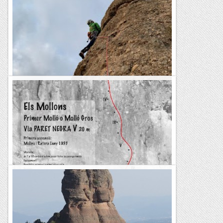
El Frare Gros, via Bernat i Amàlia
29.06.21 Per tancar el mes de juny, i abans que comencin les
vacances de debò, tornem a Montserrat a fer una altra via
dels germans Oscar i Albert Masó: la Bernat i...
Centre Excursionista Àliga
Shin-Chan al Frare de baix.
Bona proposta esportiva,amb roca excel.lent.La tirada inicial
fa 25 metres i te la dificultat concentrada a la primera meitat
on haurem de fer un bon ball de peus si volem...
Bloc Empotrat
Via PARET NEGRA al Molló Gros. Els Mollons
Dijous 26 de novembre de 2020Foto extreta del blog: Blog
de muntanya https://jralsina.blogspot.com/2019/03/sortida-
fotografica-als-mollons.htmlEls Mollons va ser una de...