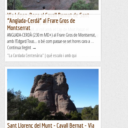
Via López-Roca al Cavall Bernat de Sant
“Anglada-Cerdà” al Frare Gros de
Llorenç ( Burret) 16-07-2020.
Montserrat
Cara est del Cavall, al coll amb el Cap de Mort.Passat el
ANGLADA-CERDÀ (230 m MD+) al Frare Gros de Montserrat,
periode de relax estiuenc, reprenc les piulades; aquest juliol
amb l’Edgard Tous… o bé com passar-se set hores cara a …
hem pogut aprofitar prou tardes, assetjant el...
Continua llegint →
Jaumegrimp 2
"La Cordada Centenària" | què escalo i amb qui
Sant Llorenç del Munt - Cavall Bernat - Via