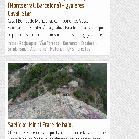
(Montserrat, Barcelona) – ¿ya eres
Cavallista?
Cavall Bernat de Montserrat es Imponente, Altiva,
Espectacular, Emblemática y Fálica. Para todo escalador que
se precie, es una cima imprescindible. Es una aguja que se...
Inicio • RocJumper | VÃ­a Ferrata - Barranco - Escalada -
Senderismo - Alpinismo - Material - GPS - Crestas
Saelicke-Mir al Frare de baix.
Clàssica del Frare de baix que ha quedat parasitada per altres