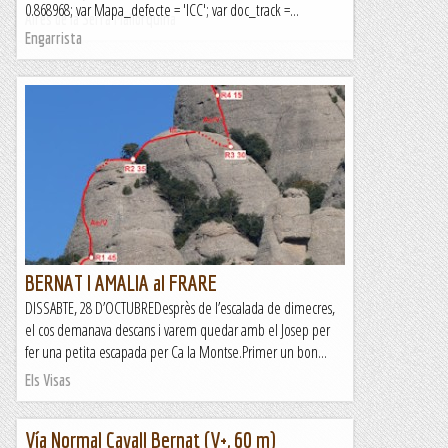
0.868968; var Mapa_defecte = 'ICC'; var doc_track =...
Aires de la Serra Mallorquina
Engarrista
BERNAT I AMALIA al FRARE
DISSABTE, 28 D’OCTUBREDesprès de l’escalada de dimecres,
el cos demanava descans i varem quedar amb el Josep per
fer una petita escapada per Ca la Montse.Primer un bon...
Els Visas
Vía Normal Cavall Bernat (V+, 60 m)