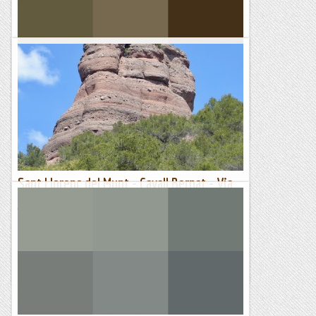
De Sant Bernat a Sant Marçal (1.124 m)
Dijous 10 de novembre de 2022Matinal Hora de sortida: Set
del matí. Ubicació: Comarca del Vallès Oriental. Temps
aproximat: 5 h (11,4 km) Desnivell:...
Maifemcim.cat
Sant Llorenç del Munt - Cavall Bernat - Via
Ja-Ro 06/05/2022
El Cavall Bernat vessant sud per on va la via Ja-Ro. Avui
quan ens hem llevat hem vist un dia tan clar i net, que quasi
era un pecat quedar-se a casa. Tenim...
Manel&Ita