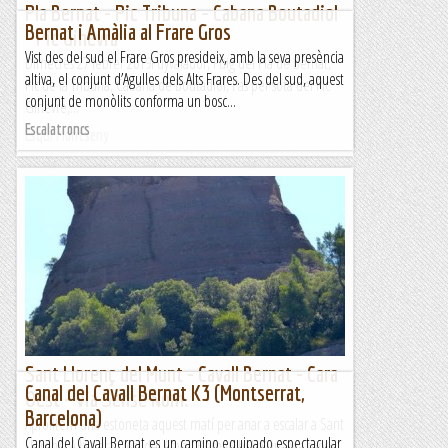
Pla Bernat - Pic Tribuna – Cabana Boutadiol
Bernat i Amàlia al Frare Gros
- Pic Ginevra
Vist des del sud el Frare Gros presideix, amb la seva presència
Dimecres 27 febrer 2019Puyvalador, Puig del Pla de Bernat,
altiva, el conjunt d’Agulles dels Alts Frares. Des del sud, aquest
Pic de la Tribuna, Cabana de Boutadiol, Pas per sota del Pic
conjunt de monòlits conforma un bosc...
Ginevre,...
Escalatroncs
Esqui Montseny
Sant Llorenç del Munt - Cavall Bernat - Cara
Canal del Cavall Bernat K3 (Montserrat,
Oest - Via Sense Nom.
Barcelona)
Aprofitem una estoneta aquest matí per anar a escalar a Sant
Canal del Cavall Bernat es un camino equipado espectacular
Llorenç. A la Cara Oest del Cavall Bernat, hi ha una via sense