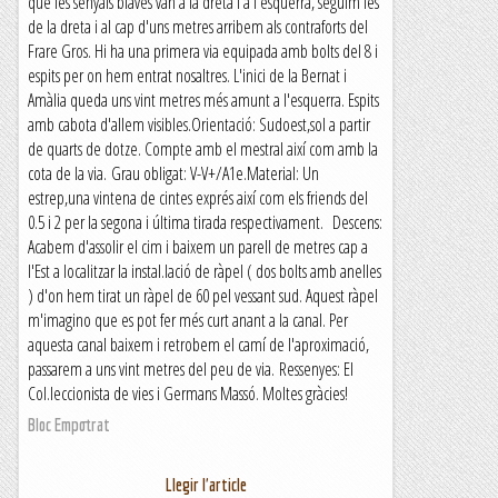
que les senyals blaves van a la dreta i a l'esquerra, seguim les
de la dreta i al cap d'uns metres arribem als contraforts del
Frare Gros. Hi ha una primera via equipada amb bolts del 8 i
espits per on hem entrat nosaltres. L'inici de la Bernat i
Amàlia queda uns vint metres més amunt a l'esquerra. Espits
amb cabota d'allem visibles.Orientació: Sudoest,sol a partir
de quarts de dotze. Compte amb el mestral així com amb la
cota de la via. Grau obligat: V-V+/A1e.Material: Un
estrep,una vintena de cintes exprés així com els friends del
0.5 i 2 per la segona i última tirada respectivament. Descens:
Acabem d'assolir el cim i baixem un parell de metres cap a
l'Est a localitzar la instal.lació de ràpel ( dos bolts amb anelles
) d'on hem tirat un ràpel de 60 pel vessant sud. Aquest ràpel
m'imagino que es pot fer més curt anant a la canal. Per
aquesta canal baixem i retrobem el camí de l'aproximació,
passarem a uns vint metres del peu de via. Ressenyes: El
Col.leccionista de vies i Germans Massó. Moltes gràcies!
Bloc Empotrat
Llegir l'article