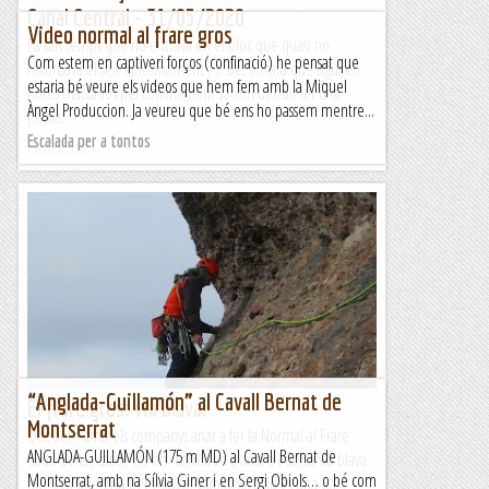
Canal Central - 31/05/2020
Video normal al frare gros
Fa tan temps que no entrava en el bloc que quasi no
Com estem en captiveri forços (confinació) he pensat que
recordava el seu funcionament :-). Bé, encara que sigui en
estaria bé veure els videos que hem fem amb la Miquel
hores marcades pel confinament vàrem decidir fer una
Àngel Produccion. Ja veureu que bé ens ho passem mentre...
petita...
Escalada per a tontos
Manel&Ita
“Anglada-Guillamón” al Cavall Bernat de
El frare gros: via blava?
Montserrat
Quedem amb els companys anar a fer la Normal al Frare
ANGLADA-GUILLAMÓN (175 m MD) al Cavall Bernat de
Gros. Sense saber-ho em conviden a anar a l'única via blava
Montserrat, amb na Sílvia Giner i en Sergi Obiols… o bé com
que em quedava per escalar. Valoració: això és una via...