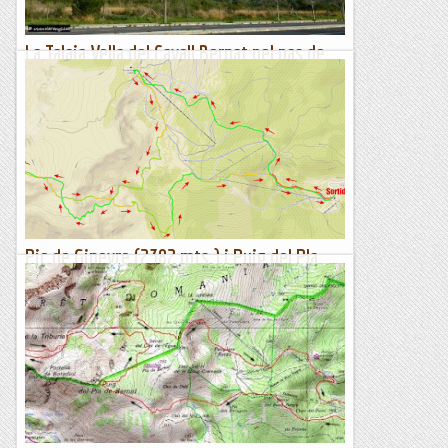
La Talaia Vella del Cavall Bernat pel pas de
les Cabres
La Talaia Vella i la Serra del Cavall BernatAscendim a la Talaia
Vella (351 m), el cim més alt de la serra del Cavall Bernat, a
través del pas de les Cabres, una empinada...
Viaranys
Pic de Ginevre (2382 mts.) i Puig del Pla
Bernat (2436 mts.)
Itinerari marcat amb el rellotge Suunto Traverse.Mapa IGN
1:25.000En aquesta vida sempre hi ha algun cim que es
resisteix a ser pujat, en el meu cas un és el Pic de Tribuna...
Sortides a Muntanya