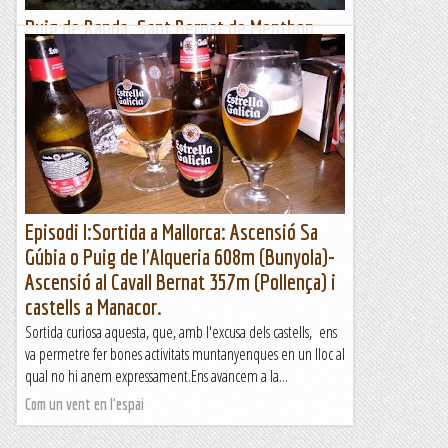
Puig de Randa. Sant Bernat de Menthon
2016
Sortida del sol en el Morro d'en Moll(Crònica de Fernando
De Angulo Dols) Un altre any, i ja van.... els més grans i
veterans potser duguin el compta, ens toca fixar-nos a...
Viaranys
Episodi I:Sortida a Mallorca: Ascensió Sa
Gúbia o Puig de l'Alqueria 608m (Bunyola)-
Ascensió al Cavall Bernat 357m (Pollença) i
castells a Manacor.
Sortida curiosa aquesta, que, amb l'excusa dels castells, ens
va permetre fer bones activitats muntanyenques en un lloc al
qual no hi anem expressament.Ens avancem a la...
Com un vent en l'espai