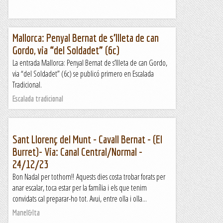
Mallorca: Penyal Bernat de s’Illeta de can
Gordo, via “del Soldadet” (6c)
La entrada Mallorca: Penyal Bernat de s’Illeta de can Gordo,
via “del Soldadet” (6c) se publicó primero en Escalada
Tradicional.
Escalada tradicional
Sant Llorenç del Munt - Cavall Bernat - (El
Burret)- Via: Canal Central/Normal -
24/12/23
Bon Nadal per tothom!! Aquests dies costa trobar forats per
anar escalar, toca estar per la família i els que tenim
convidats cal preparar-ho tot. Avui, entre olla i olla...
Manel&Ita