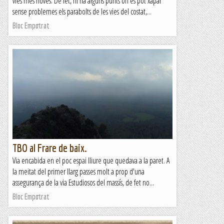
vies més noves. De fet, hi ha alguns punts on es pot xapar
sense problemes els parabolts de les vies del costat,...
Bloc Empotrat
TBO al Frare de baix.
Via encabida en el poc espai lliure que quedava a la paret. A
la meitat del primer llarg passes molt a prop d'una
assegurança de la via Estudiosos del massís, de fet no...
Bloc Empotrat