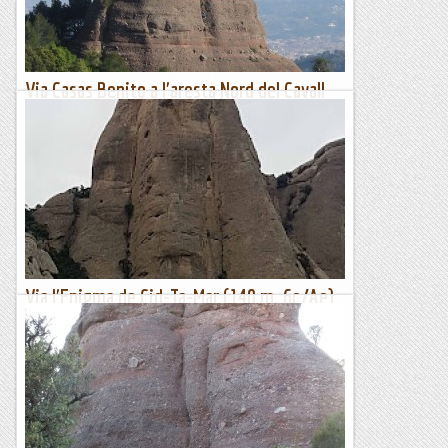
El col·leccionista de vies
Via Casas Benito a l'aresta Nord del Cavall
Bernat de Sant Llorenç del Munt. La Mola.
16-09-2020.
Cara Nord-oest del Burret ( Cavall Bernat )
Quan encara no érem confinats, una tarda de setembre...
Jaumegrimp 2
Via l'Enigma de Cid-Ta-Mar (140 m. 6c/Ae)
al Cavall Bernat (Montserrat)
Escalar el Cavall Bernat sempre és una delícia, i fer-ho per un
itinerari poc freqüentat encara més. Aquest cop la via
escollida ha estat l'Enigma de Cid-Ta-Mar, un...
Classic climber