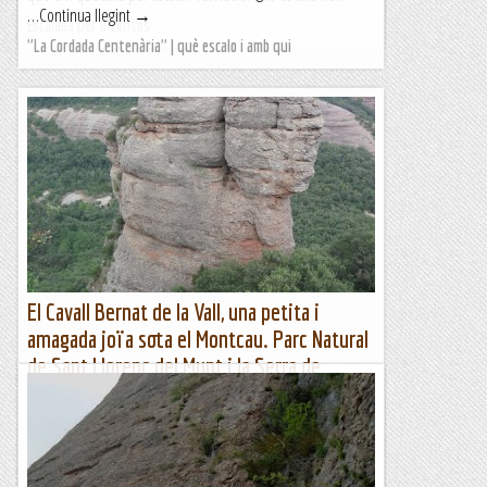
…Continua llegint →
Escalada per a tontos
"La Cordada Centenària" | què escalo i amb qui
El Cavall Bernat de la Vall, una petita i
amagada joïa sota el Montcau. Parc Natural
de Sant Llorenç del Munt i la Serra de
l'Obac. 18-09-2019.
Zona restringida per nidificació de l'1 de gener al 31 d'agostEl
Cavall Bernat de la Vall per on va la via Normal. Els Emprius al
darrera.Sant Llorenç del Munt amaga petites...