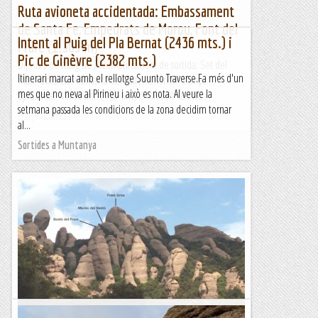
Ruta avioneta accidentada: Embassament
de Santa Fe, Empedrats de Morou, Font del
Intent al Puig del Pla Bernat (2436 mts.) i
Frare (1.305 m)
Pic de Ginèvre (2382 mts.)
Dijous 5 de maig de 2022MatinalHora de sortida: Set del
Itinerari marcat amb el rellotge Suunto Traverse.Fa més d'un
matí. Ubicació: Comarca del Vallès Oriental. Temps
mes que no neva al Pirineu i això es nota. Al veure la
aproximat: 4 h 30 min (10,7 km) Desnivell: 396 m...
setmana passada les condicions de la zona decidim tornar
Maifemcim.cat
al...
Sortides a Muntanya