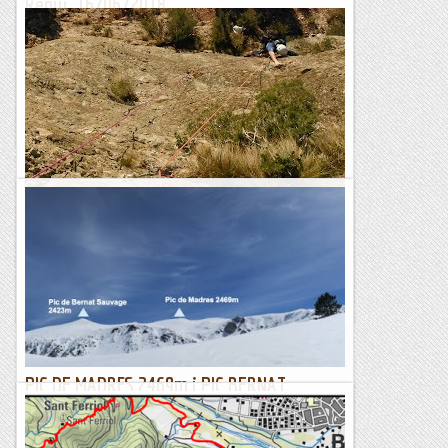
Reniu. 16/06/2018
Avui hem matinat, i tot i així encara ens hem trobat una
cordada al davant. Des de que la van reequipar
generosament hi ha cues cada cap de setmana.Jo l'havia fet
unes...
Manel&Ita
Estudiosos del Massís al Frare de Baix.
A la primera tirada la roca te una capa de sorreta que ens pot
aigualir la festa,tot i aixó te la gràcia d'haver de trobar el camí
correcte i quan estas perdut enmig de la...
Bloc Empotrat
PIC DE MADRES 2469m i PIC BERNAT
SAUVAGE 2423m, amb esquís.
1/04/18. La innivació encara és molt bona, avui l’Oriol