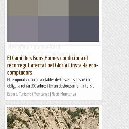
Vies gloria + miguel-kush
DIMECRES, 11 DE GENER DE 2023Sembla que tinguem
El Camí dels Bons Homes condiciona el
abonament a Montserrat !!!.Aquest dissabte no teniem
recorregut afectat pel Gloria i instal·la eco-
intencions de quedar-nos per aquestes contrades, però el
comptadors
fred i les...
El temporal va causar veritables destrosses als boscos i ha
Els Visas
obligat a retirar 300 arbres i fer un desbrossament intensiu
Esport, Turisme i Muntanya | Nació Muntanya