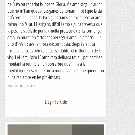
de Busa tot repetint la Incerta Glòria. Via amb segell d'autor i
que no m'han quedat pas ganes de tornar-hi.Tot i que la via
està semiequipada, hi ha alguns trams on millor escalar amb
calma i no fallar. L1 exigent, difícil i amb alguna travessia que
fa posar els pèls de punta (molta precaució). El L2 comença
amb un muret en factor dos per seguir amb un artificial i un
pitó d'infart clavat en roca descomposta, després la roca
millora i el 6c és ben xulo (sense dubte, el millor tram de la
via). I el llarguíssim L3 amb roca delicada tot ell, pot partir-se
montant la reunió en un bon arbre que hi ha a la
meitat.Apa! Fins aviat i Rcim a montar amb el que quedi... no
hi ha cap arbre en les proximitats.
Romàntic Guerrer
Llegir l'article