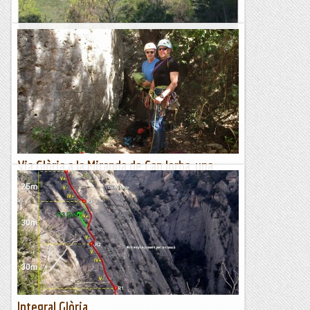
SERRA DE BUSA. Via "MANERAS DE VIVIR"
20/02/16. Avui hem anat a terres poc conegudes i hem
punxat....La idea era anar a la via Shangrilà a la Serra de Busa,
però una identificació errònia d’on estava la paret...
Joan asín
Via Glòria a la Miranda de Can Jorba, una
"clàssica" amb rebava...
Amb el Josep i el Toni apunt de començarAquest dilluns a la
tarda s'han congriat els astres i quedem amb el Josep, que fa
dies que no coincidim i el Toni per fer una...
Jaumegrimp 2
Integral Glòria