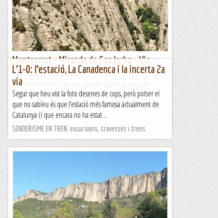
Montserrat - Miranda de Can Jorba - Via
L’1-0: l’estació, La Canadenca i la incerta 2a
Glòria 24/04/2019
via
Avui hem sortit de casa que queien quatre gotes, però
Segur que heu vist la foto desenes de cops, però potser el
semblava que la cosa canviaria, si més no, és el que
que no sabíeu és que l’estació més famosa actualment de
desitjàvem. Com el dia no està massa clar apostem per...
Catalunya (i que encara no ha estat...
Manel&Ita
SENDERISME EN TREN: excursions, travesses i trens