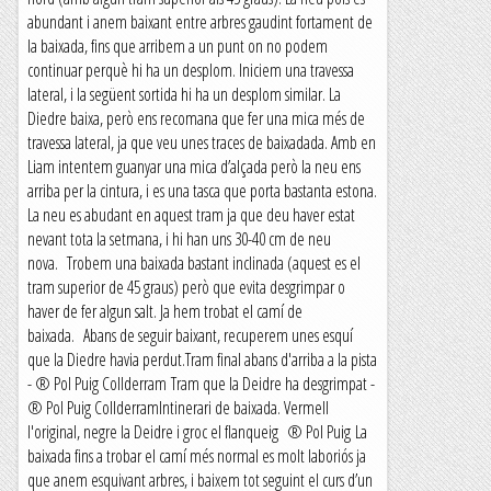
abundant i anem baixant entre arbres gaudint fortament de
la baixada, fins que arribem a un punt on no podem
continuar perquè hi ha un desplom. Iniciem una travessa
lateral, i la següent sortida hi ha un desplom similar. La
Diedre baixa, però ens recomana que fer una mica més de
travessa lateral, ja que veu unes traces de baixadada. Amb en
Liam intentem guanyar una mica d’alçada però la neu ens
arriba per la cintura, i es una tasca que porta bastanta estona.
La neu es abudant en aquest tram ja que deu haver estat
nevant tota la setmana, i hi han uns 30-40 cm de neu
nova. Trobem una baixada bastant inclinada (aquest es el
tram superior de 45 graus) però que evita desgrimpar o
haver de fer algun salt. Ja hem trobat el camí de
baixada. Abans de seguir baixant, recuperem unes esquí
que la Diedre havia perdut.Tram final abans d'arriba a la pista
- ® Pol Puig Collderram Tram que la Deidre ha desgrimpat -
® Pol Puig CollderramIntinerari de baixada. Vermell
l'original, negre la Deidre i groc el flanqueig ® Pol Puig La
baixada fins a trobar el camí més normal es molt laboriós ja
que anem esquivant arbres, i baixem tot seguint el curs d’un