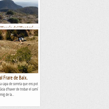
 Massís del Montgrí,
cs per visitar, com la Vall de
llà i el Puig Rodó. Des de
 tot el...
al Frare de Baix.
una capa de sorreta que ens pot
 gràcia d'haver de trobar el camí
mig de la...