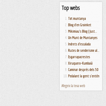
Top webs
Tot muntanya
Blog d'en Groinket
Mikimiau's Blog | Just...
Un Munt de Muntanyes
Indrets d'escalada
Rutes de senderisme al...
Esgarrapacrestes
Xiruquero-Kumbaià
Caminar després dels 50
Pedalant la gent s'entén
Afegeix la teva web