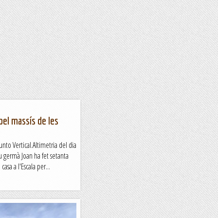
pel massís de les
nto Vertical.Altimetria del dia
 germà Joan ha fet setanta
 casa a l'Escala per...