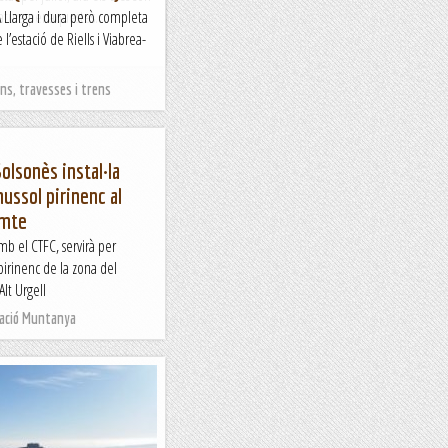
tura per aquestes...
Llarga i dura però completa
l’estació de Riells i Viabrea-
s, travesses i trens
olsonès instal·la
ussol pirinenc al
omte
mb el CTFC, servirà per
pirinenc de la zona del
Alt Urgell
Nació Muntanya