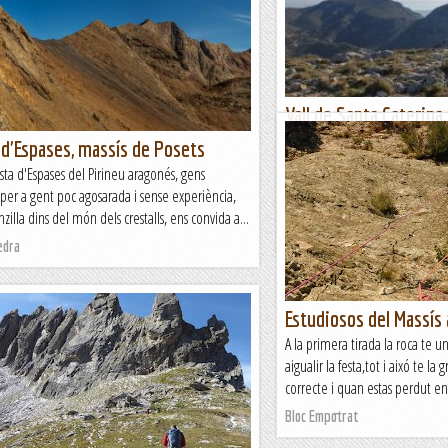
Vall de Santa Caterina,
Diumenge 22 de Març.
 d'Espases, massís de Posets
Al Massís del Montgrí queden llo
esta d'Espases del Pirineu aragonés, gens
Santa Caterina, la Muntanya d’U
er a gent poc agosarada i sense experiència,
Bellcaire d’Empordà remuntarem
zilla dins del món dels crestalls, ens convida a...
FITA, Guies de Muntanya
edra
Estudiosos del Massís 
A la primera tirada la roca te 
aigualir la festa,tot i aixó te la
correcte i quan estas perdut en
Bloc Empotrat