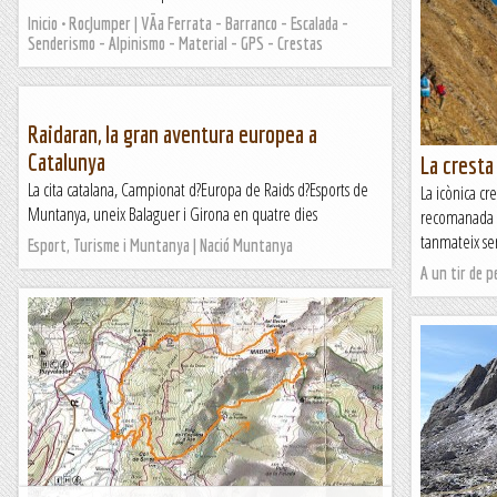
Inicio • RocJumper | VÃ­a Ferrata - Barranco - Escalada -
Senderismo - Alpinismo - Material - GPS - Crestas
Raidaran, la gran aventura europea a
Catalunya
La cresta
La cita catalana, Campionat d?Europa de Raids d?Esports de
La icònica cr
Muntanya, uneix Balaguer i Girona en quatre dies
recomanada p
tanmateix sen
Esport, Turisme i Muntanya | Nació Muntanya
A un tir de p