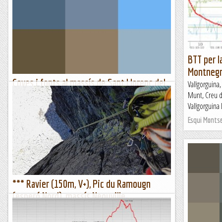
BTT per l
Montneg
Coves i fonts al massís de Sant Llorenç del
Vallgorguina,
Munt (914 m)
Munt, Creu de
Vallgorguina 
Dimarts 14 de febrer de 2023MatinalHora de sortida: Vuit del
matí. Ubicació: Comarca del Bages. Temps aproximat: 4 h 15
Esqui Monts
min (8 km) Desnivell: 455 m...
Maifemcim.cat
*** Ravier (150m, V+), Pic du Ramougn
(esperó Nord), massís Neouville
Dimarts, 6 de setembre de 2022Fa temps se'm podia dir
alpinista, camins que ja no freqüento. L'essència però,