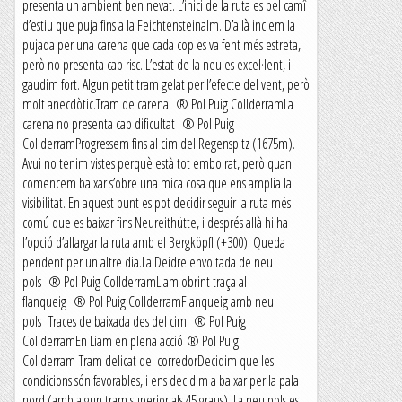
presenta un ambient ben nevat. L’inici de la ruta es pel camî
d’estiu que puja fins a la Feichtensteinalm. D’allà inciem la
pujada per una carena que cada cop es va fent més estreta,
però no presenta cap risc. L’estat de la neu es excel·lent, i
gaudim fort. Algun petit tram gelat per l’efecte del vent, però
molt anecdòtic.Tram de carena ® Pol Puig CollderramLa
carena no presenta cap dificultat ® Pol Puig
CollderramProgressem fins al cim del Regenspitz (1675m).
Avui no tenim vistes perquè està tot emboirat, però quan
comencem baixar s’obre una mica cosa que ens amplia la
visibilitat. En aquest punt es pot decidir seguir la ruta més
comú que es baixar fins Neureithütte, i després allà hi ha
l’opció d’allargar la ruta amb el Bergköpfl (+300). Queda
pendent per un altre dia.La Deidre envoltada de neu
pols ® Pol Puig CollderramLiam obrint traça al
flanqueig ® Pol Puig CollderramFlanqueig amb neu
pols Traces de baixada des del cim ® Pol Puig
CollderramEn Liam en plena acció ® Pol Puig
Collderram Tram delicat del corredorDecidim que les
condicions són favorables, i ens decidim a baixar per la pala
nord (amb algun tram superior als 45 graus). La neu pols es