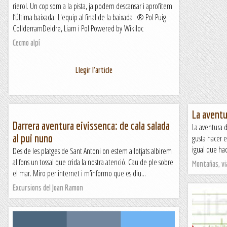
rierol. Un cop som a la pista, ja podem descansar i aprofitem
l’última baixada. L'equip al final de la baixada ® Pol Puig
CollderramDeidre, Liam i Pol Powered by Wikiloc
Cecmo alpí
Llegir l'article
La aventu
Darrera aventura eivissenca: de cala salada
La aventura d
al pui nuno
gusta hacer e
igual que hac
Des de les platges de Sant Antoni on estem allotjats albirem
al fons un tossal que crida la nostra atenció. Cau de ple sobre
Montañas, vi
el mar. Miro per internet i m’informo que es diu...
Excursions del Joan Ramon