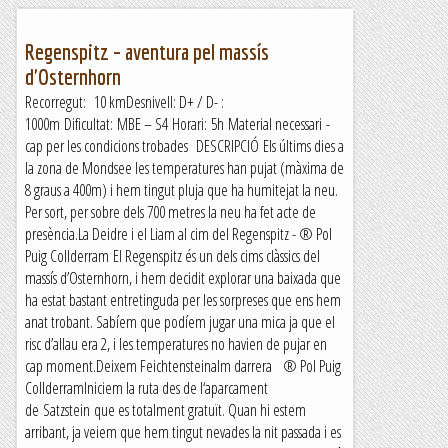
Regenspitz – aventura pel massís
d'Osternhorn
Recorregut: 10 kmDesnivell: D+ / D- :
1000m Dificultat: MBE – S4 Horari: 5h Material necessari -
cap per les condicions trobades DESCRIPCIÓ Els últims dies a
la zona de Mondsee les temperatures han pujat (màxima de
8 graus a 400m) i hem tingut pluja que ha humitejat la neu.
Per sort, per sobre dels 700 metres la neu ha fet acte de
presència.La Deidre i el Liam al cim del Regenspitz - ® Pol
Puig Collderram El Regenspitz és un dels cims clàssics del
massís d’Osternhorn, i hem decidit explorar una baixada que
ha estat bastant entretinguda per les sorpreses que ens hem
anat trobant. Sabíem que podíem jugar una mica ja que el
risc d’allau era 2, i les temperatures no havien de pujar en
cap moment.Deixem Feichtensteinalm darrera ® Pol Puig
CollderramIniciem la ruta des de l‘aparcament
de Satzstein que es totalment gratuït. Quan hi estem
arribant, ja veiem que hem tingut nevades la nit passada i es