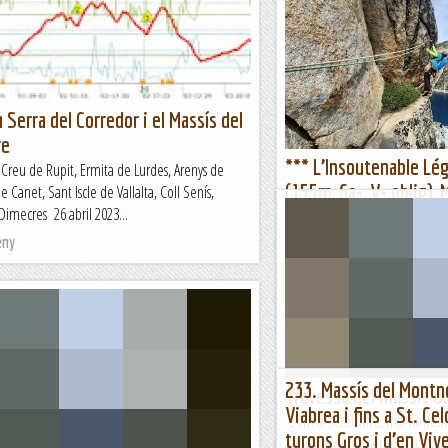
a Serra del Corredor i el Massís del
re
*** L’Insoutenable Lég
 Creu de Rupit, Ermita de Lurdes, Arenys de
(155m, 6a+, V+ oblig), 
 Canet, Sant Iscle de Vallalta, Coll Senís,
Dimecres 26 abril 2023...
Long, massís de Neouvi
Dijous, 8 de setembre de 2022
eny
l'être, la muralla de Cap Long e
reflexió filosòfica. Escalar és la
Benvinguts al Paradís
233. Massís del Montne
Travessa del massís d
Viabrea i fins a St. Ce
Som al setembre, mai havíem 
turons Gros i d’en Viv
aquestes dates, sempre havia est