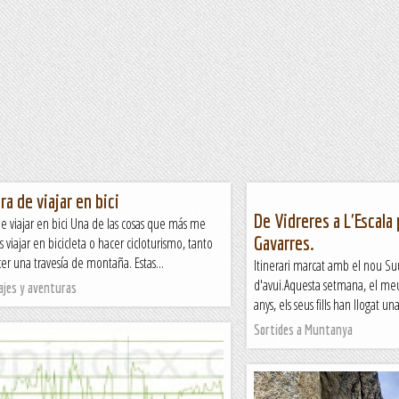
ra de viajar en bici
De Vidreres a L'Escala 
e viajar en bici Una de las cosas que más me
Gavarres.
s viajar en bicicleta o hacer cicloturismo, tanto
er una travesía de montaña. Estas...
Itinerari marcat amb el nou Suu
d'avui.Aquesta setmana, el meu
ajes y aventuras
anys, els seus fills han llogat una
Sortides a Muntanya