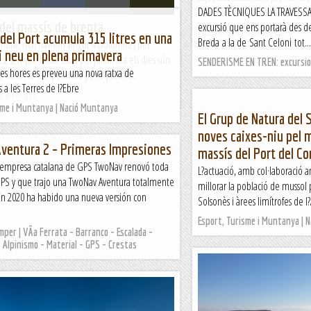
una mica més curts i la tempera
DADES TÈCNIQUES LA TRAVESSA 
del massís de brenta
excursió que ens portarà des de 
Muntanyes i paisatges
 del Port acumula 315 litres en una
Breda a la de Sant Celoni tot...
bre, mai havíem vingut a Dolomites per
 neu en plena primavera
s, sempre havia estat pel juliol, ara els dies són
SENDERISME EN TREN: excursion
res hores es preveu una nova ratxa de
curts i la temperatura per aquestes...
s a les Terres de l?Ebre
 paisatges
sme i Muntanya | Nació Muntanya
El Grup de Natura del S
noves caixes-niu pel m
ventura 2 – Primeras Impresiones
massís del Port del C
a empresa catalana de GPS TwoNav renovó toda
L?actuació, amb col·laboració a
PS y que trajo una TwoNav Aventura totalmente
millorar la població de mussol 
En 2020 ha habido una nueva versión con
Solsonès i àrees limítrofes de l?
Esport, Turisme i Muntanya | 
umper | VÃ­a Ferrata - Barranco - Escalada -
 Alpinismo - Material - GPS - Crestas