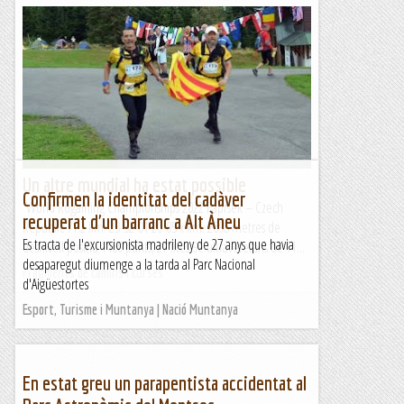
Un altre mundial ha estat possible
Confirmen la identitat del cadàver
World Rogaining Championships 2022 Paprsek – Czech
recuperat d'un barranc a Alt Àneu
Republic 71.2 km. 23-52-01 20-05 x km. 2698 metres de
Es tracta de l'excursionista madrileny de 27 anys que havia
desnivell positiu 1460 punts, 27 fites 9è ultraveterans de 11...
desaparegut diumenge a la tarda al Parc Nacional
Fragments de camins i curses
d'Aigüestortes
Esport, Turisme i Muntanya | Nació Muntanya
En estat greu un parapentista accidentat al