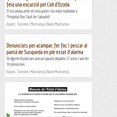
feia una excursió pel Coll d'Estela
asfaltada (aquesta part ens l'estalviem fent una...
El noi anava amb els seus pares i ha estat traslladat a
Passamuntanyes
l'Hospital Parc Taulí de Sabadell
Esport, Turisme i Muntanya | Nació Muntanya
Denunciats per acampar, fer foc i pescar al
pantà de Susqueda en ple estat d'alarma
Els Agents Rurals van aixecar aquest dissabte 27 actes i van fer
10 denúncies
Esport, Turisme i Muntanya | Nació Muntanya