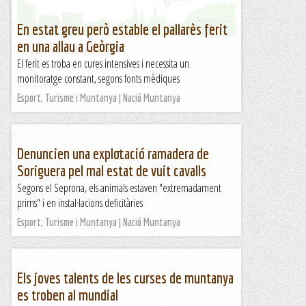
En estat greu però estable el pallarès ferit
en una allau a Geòrgia
** ESTAT d'ALARMA **
El ferit es troba en cures intensives i necessita un
&nb...
monitoratge constant, segons fonts mèdiques
Kimisades
Esport, Turisme i Muntanya | Nació Muntanya
Denuncien una explotació ramadera de
Soriguera pel mal estat de vuit cavalls
Segons el Seprona, els animals estaven "extremadament
prims" i en instal·lacions deficitàries
Esport, Turisme i Muntanya | Nació Muntanya
Els joves talents de les curses de muntanya
es troben al mundial