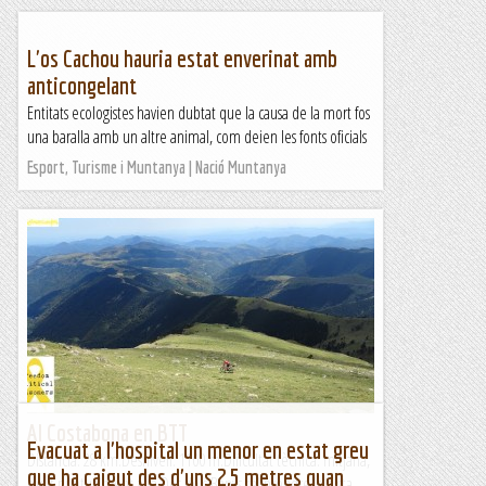
L'os Cachou hauria estat enverinat amb
anticongelant
Entitats ecologistes havien dubtat que la causa de la mort fos
una baralla amb un altre animal, com deien les fonts oficials
Esport, Turisme i Muntanya | Nació Muntanya
Al Costabona en BTT
Evacuat a l'hospital un menor en estat greu
Distància: 28 km.Desnivell: 1100 m.Dificultat tècnica: mitjana,
que ha caigut des d'uns 2,5 metres quan
molt puntualment alta.Des dels Banys cal prendre la pista