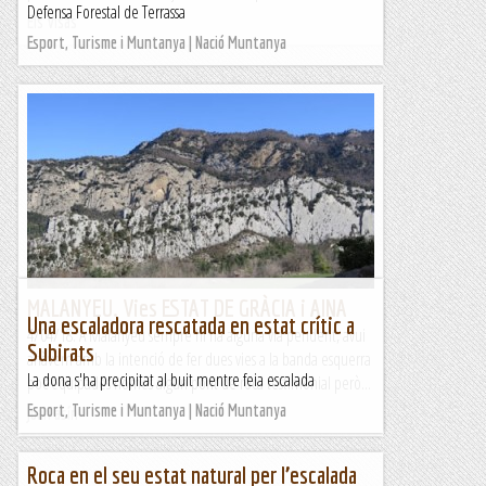
Defensa Forestal de Terrassa
Els Visas
Esport, Turisme i Muntanya | Nació Muntanya
MALANYEU. Vies ESTAT DE GRÀCIA i AINA
Una escaladora rescatada en estat crític a
4/04/18. A Malanyeu sempre hi ha alguna via pendent, avui
Subirats
anàvem amb la intenció de fer dues vies a la banda esquerra
La dona s'ha precipitat al buit mentre feia escalada
poc equipades només algun pont de roca testimonial però...
Esport, Turisme i Muntanya | Nació Muntanya
Joan asín
Roca en el seu estat natural per l’escalada