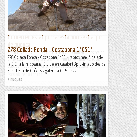
Pirineu en estat pur: aresta nord-est al pic
de quenca
278 Collada Fonda - Costabona 140514
Primer pas de la via.Els germans Ferran i Guillem Ullastres del
278 Collada Fonda - Costabona 140514L’aproximació dels de
CELleida tenen una forma de fer muntanya molt especial.
la C.C. ja la hi posaràs tú o bé en Casafont.Aproximació des de
Busquen racons diferents i les seves escalades estan...
Sant Feliu de Guíxols; agafem la C-65 Fins a...
Escalada per a tontos
Xiruques