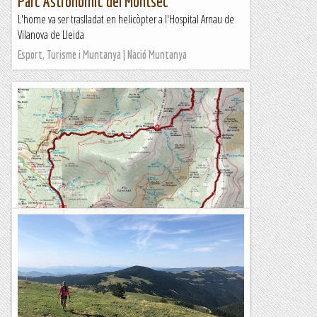
Parc Astronòmic del Montsec
L'home va ser traslladat en helicòpter a l'Hospital Arnau de
Vilanova de Lleida
Esport, Turisme i Muntanya | Nació Muntanya
Setcases - Costabona - Setcases
Dimecres 15 setembre 2021 Setcases, GR-11, Collada Fonda,
Costabona, Refugi Costabona, Refugi Forestal Jaume Farré,
Obaga de Carboners, Riera de Carboner,...
Esqui Montseny