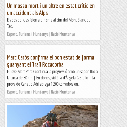
Un mosso mort i un altre en estat crític en
un accident als Alps
Els dos policies feien alpinisme al cim del Mont Blanc du
Tacul
Esport, Turisme i Muntanya | Nació Muntanya
Marc Carós confirma el bon estat de forma
guanyant el Trail Rocacorba
El jove Marc Pérez continua la progressió amb un segon lloc a
la cursa de 30 km | En dones, victòria d'Àngela Castelló | La
prova de Canet d'Adri aplega 1.200 corredors en...
Esport, Turisme i Muntanya | Nació Muntanya