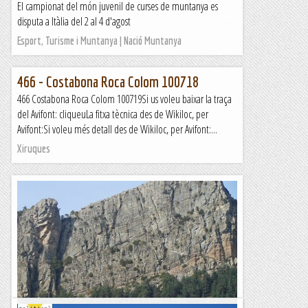
El campionat del món juvenil de curses de muntanya es
disputa a Itàlia del 2 al 4 d'agost
Esport, Turisme i Muntanya | Nació Muntanya
466 - Costabona Roca Colom 100718
466 Costabona Roca Colom 100719Si us voleu baixar la traça
del Avifont: cliqueuLa fitxa tècnica des de Wikiloc, per
Avifont:Si voleu més detall des de Wikiloc, per Avifont:...
Xiruques