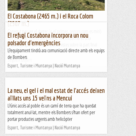
El Costabona (2465 m.) i el Roca Colom
(2507 m.)
Conegut per ser el darrer (o el primer, segons com es miri)
El refugi Costabona incorpora un nou
cim de 2000 metres del Pirineu, el Costabona és una
polsador d'emergències
muntanya que ens ofereix bones vistes sobre la part final
L?equipament tindrà ara comunicació directe amb els equips
del...
de Bombers
Segueix pujant
Esport, Turisme i Muntanya | Nació Muntanya
La neu, el gel i el mal estat de l'accés deixen
aïllats uns 15 veïns a Mencui
L?únic accés al poble és un camí de terra que ha quedat
totalment anul·lat, mentre els Bombers s?han ofert per
portar productes urgents amb helicòpter
Esport, Turisme i Muntanya | Nació Muntanya