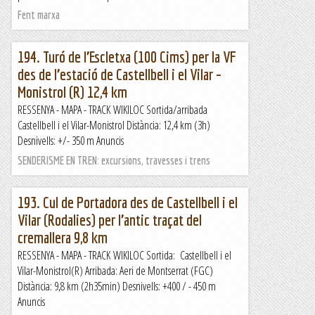
Fent marxa
194. Turó de l’Escletxa (100 Cims) per la VF
des de l’estació de Castellbell i el Vilar –
Monistrol (R) 12,4 km
RESSENYA - MAPA - TRACK WIKILOC Sortida/arribada
Castellbell i el Vilar-Monistrol Distància: 12,4 km (3h)
Desnivells: +/- 350 m Anuncis
SENDERISME EN TREN: excursions, travesses i trens
193. Cul de Portadora des de Castellbell i el
Vilar (Rodalies) per l’antic traçat del
cremallera 9,8 km
RESSENYA - MAPA - TRACK WIKILOC Sortida: Castellbell i el
Vilar-Monistrol(R) Arribada: Aeri de Montserrat (FGC)
Distància: 9,8 km (2h35min) Desnivells: +400 / - 450 m
Anuncis