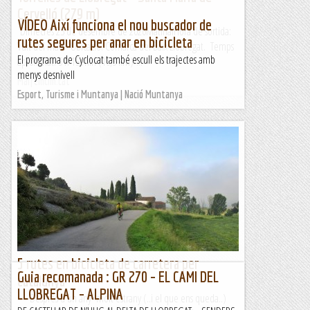
Cervelló (279 m)
VÍDEO Així funciona el nou buscador de
Dimecres 23 de desembre de 2020MatinalHora de sortida:
rutes segures per anar en bicicleta
Vuit del matí. Ubicació: Comarca del Baix Llobregat. Temps
El programa de Cyclocat també escull els trajectes amb
aproximat: 5 h 15 min (16,5 km) ...
menys desnivell
Maifemcim.cat
Esport, Turisme i Muntanya | Nació Muntanya
5 rutes en bicicleta de carretera per
Guia recomanada : GR 270 – EL CAMI DEL
catalunya
LLOBREGAT – ALPINA
Després d'un any molt estrany (..i el que ens queda..)