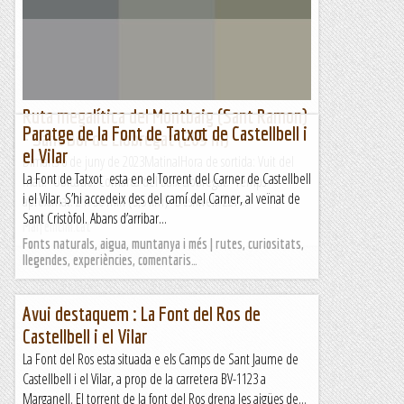
Ruta megalítica del Montbaig (Sant Ramon)
Paratge de la Font de Tatxot de Castellbell i
- Sant Boi de Llobregat (289 m)
el Vilar
Dimarts 6 de juny de 2023MatinalHora de sortida: Vuit del
La Font de Tatxot esta en el Torrent del Carner de Castellbell
matí. Ubicació: Comarca del Baix Llobregat. Temps
i el Vilar. S’hi accedeix des del camí del Carner, al veïnat de
aproximat: 2 h 30 min (5,5 km) Desnivell: 227...
Sant Cristòfol. Abans d’arribar...
Maifemcim.cat
Fonts naturals, aigua, muntanya i més | rutes, curiositats,
llegendes, experiències, comentaris…
Avui destaquem : La Font del Ros de
Castellbell i el Vilar
La Font del Ros esta situada e els Camps de Sant Jaume de
Castellbell i el Vilar, a prop de la carretera BV-1123 a
Marganell. El torrent de la font del Ros drena les aigües de...