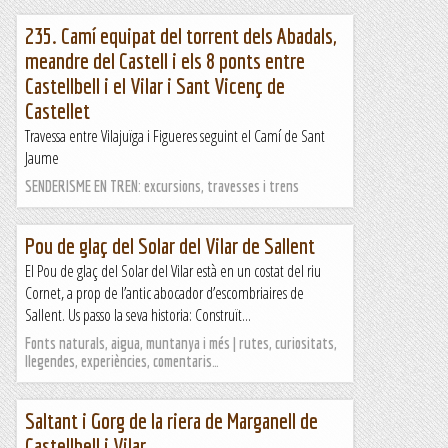
235. Camí equipat del torrent dels Abadals,
meandre del Castell i els 8 ponts entre
Castellbell i el Vilar i Sant Vicenç de
Castellet
Travessa entre Vilajuïga i Figueres seguint el Camí de Sant
Jaume
SENDERISME EN TREN: excursions, travesses i trens
Pou de glaç del Solar del Vilar de Sallent
El Pou de glaç del Solar del Vilar està en un costat del riu
Cornet, a prop de l’antic abocador d’escombriaires de
Sallent. Us passo la seva historia: Construït...
Fonts naturals, aigua, muntanya i més | rutes, curiositats,
llegendes, experiències, comentaris…
Saltant i Gorg de la riera de Marganell de
Castellbell i Vilar