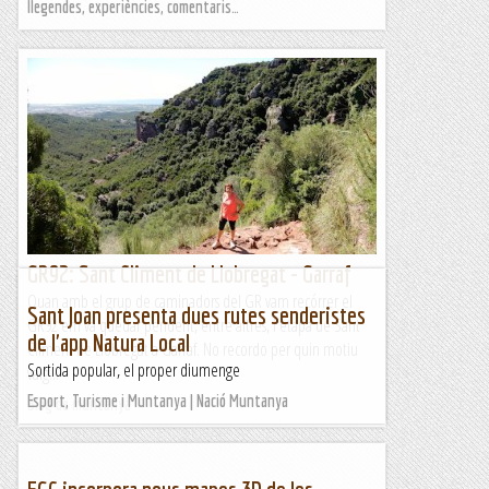
llegendes, experiències, comentaris…
GR92: Sant Climent de Llobregat - Garraf
Quan amb el grup de caminadors del GR vam recórrer el
Sant Joan presenta dues rutes senderistes
GR92 em va quedar pendent, entre altres, l'etapa de Sant
de l'app Natura Local
Climent de Llobregat a Garraf. No recordo per quin motiu
Sortida popular, el proper diumenge
vaig...
Esport, Turisme i Muntanya | Nació Muntanya
Blog de muntanya