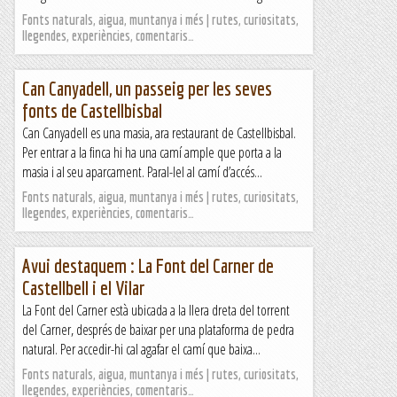
Fonts naturals, aigua, muntanya i més | rutes, curiositats,
llegendes, experiències, comentaris…
Can Canyadell, un passeig per les seves
fonts de Castellbisbal
Can Canyadell es una masia, ara restaurant de Castellbisbal.
Per entrar a la finca hi ha una camí ample que porta a la
masia i al seu aparcament. Paral-lel al camí d’accés...
Fonts naturals, aigua, muntanya i més | rutes, curiositats,
llegendes, experiències, comentaris…
Avui destaquem : La Font del Carner de
Castellbell i el Vilar
La Font del Carner està ubicada a la llera dreta del torrent
del Carner, després de baixar per una plataforma de pedra
natural. Per accedir-hi cal agafar el camí que baixa...
Fonts naturals, aigua, muntanya i més | rutes, curiositats,
llegendes, experiències, comentaris…