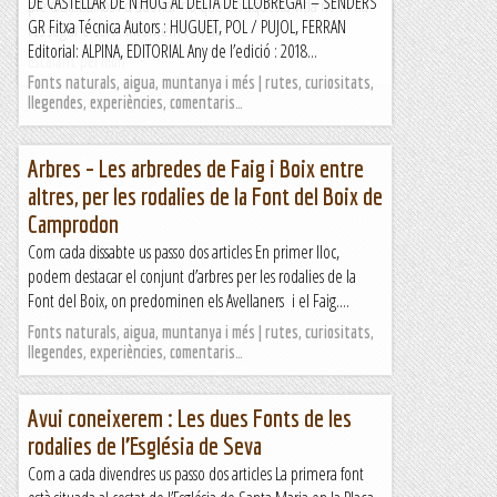
DE CASTELLAR DE N’HUG AL DELTA DE LLOBREGAT – SENDERS
ple d'altibaixos i d'adonar-no que en aquesta vida no hi ha
GR Fitxa Técnica Autors : HUGUET, POL / PUJOL, FERRAN
res segur o cert...Intentem tornar...
Editorial: ALPINA, EDITORIAL Any de l’edició : 2018...
Escalant pel món
Fonts naturals, aigua, muntanya i més | rutes, curiositats,
llegendes, experiències, comentaris…
Arbres – Les arbredes de Faig i Boix entre
altres, per les rodalies de la Font del Boix de
Camprodon
Com cada dissabte us passo dos articles En primer lloc,
podem destacar el conjunt d’arbres per les rodalies de la
Font del Boix, on predominen els Avellaners i el Faig....
Fonts naturals, aigua, muntanya i més | rutes, curiositats,
llegendes, experiències, comentaris…
Avui coneixerem : Les dues Fonts de les
rodalies de l’Església de Seva
Com a cada divendres us passo dos articles La primera font