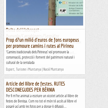
Delta del Llobregat -
Bunyola/Carrabiners/Semàfor
Prop d?un milió d'euros de fons europeus
Itinerari 3: Bunyola - Carrabiners - SemàforComarca del Baix
per promoure camins i rutes al Pirineu
LlobregatRecorregut des del punt d'Informació: 4,6 km -
'Camins tradicionals dels Pirineus' vol promoure la
Durada mínima: 3 horesRuta molt fàcil,sense desnivell,...
conservació, protecció i foment del patrimoni natural i
Fent senderisme
cultural de la serralada
Esport, Turisme i Muntanya | Nació Muntanya
Article del llibre de festes. RUTES
DESCONEGUDES PER BÈRNIA
Per fi m'he animat a escriure un xicotet article al llibre de
festes de Benissa. Com no tot el món té accés al llibre el
posaré ací amb les fotos per a donar-li difussió....