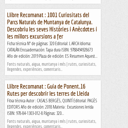
Llibre Recomanat : 1001 Curiositats del
Parcs Naturals de Muntanya de Catalunya.
Descobriu les seves Històries i Anècdotes i
les millors excursions a fer
Ficha técnica Nº de páginas: 320 Editorial: L ARCA Idioma:
CATALÁN Encuadernación: Tapa dura ISBN: 9788494928673
Año de edición: 2019 Plaza de edición: ES Resumen Aquest...
Fonts naturals, aigua, muntanya i més | rutes, curiositats,
llegendes, experiències, comentaris…
Llibre Recomanat : Guia de Ponent.16
Rutes per descobrir les terres de Lleida
Fitxa técnica Autor : CASALS BERGÉS, QUINTÍ Editorial: PAGÈS
EDITORS Año de edición: 2018 Materia : Excursiones lerida
ISBN: 978-84-1303-012-8 Páginas: 320...
Fonts naturals, aigua, muntanya i més | rutes, curiositats,
llegendes, experiències, comentaris…