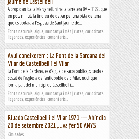
Jaume de Castellbell
A prop d’arribar a Marganell, hi ha la carretera BV – 1122, que
en pocs minuts la tindreu de deixar per una pista de terra
que us portarà a l’Església de Sant Jaume de...
Fonts naturals, aigua, muntanya i més | rutes, curiositats,
llegendes, experiències, comentaris…
Avui coneixerem : La Font de la Sardana del
Vilar de Castellbell i el Vilar
La Font de la Sardana, es d’aigua de xarxa pública, situada al
costat de l’església de l’antic poble de El Vilar, nucli que
forma part del municipi de Castellbell i...
Fonts naturals, aigua, muntanya i més | rutes, curiositats,
llegendes, experiències, comentaris…
Riuada Castellbell i el Vilar 1971 --- Ahir dia
20 de setembre 2021 ,...va fer 50 ANYS
Kimisades