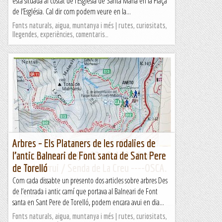
està situada al costat de l’Església de Santa Maria en la Plaça
de l’Església. Cal dir com podem veure en la...
Fonts naturals, aigua, muntanya i més | rutes, curiositats,
llegendes, experiències, comentaris…
Arbres – Els Plataners de les rodalies de
Dos Rutes en una ( S-12 + S-13 ) = Sender
l’antic Balneari de Font santa de Sant Pere
de Malmarrui / Senda de La Creu ----OSCA.
de Torelló
&nb...
Com cada dissabte un presento dos articles sobre arbres Des
de l’entrada i antic camí que portava al Balneari de Font
Kimisades
santa en Sant Pere de Torelló, podem encara avui en dia...
Fonts naturals, aigua, muntanya i més | rutes, curiositats,