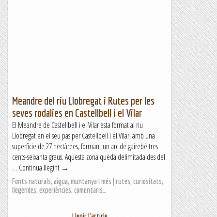
Meandre del riu Llobregat i Rutes per les
seves rodalies en Castellbell i el Vilar
El Meandre de Castellbell i el Vilar esta format al riu
Llobregat en el seu pas per Castellbell i el Vilar, amb una
superfície de 27 hectàrees, formant un arc de gairebé tres-
cents-seixanta graus. Aquesta zona queda delimitada des del
… Continua llegint →
Fonts naturals, aigua, muntanya i més | rutes, curiositats,
llegendes, experiències, comentaris…
Llegir l'article