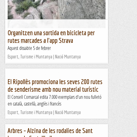
Organitzen una sortida en bicicleta per
EL VILAR (Cementiri) -- TURÓ de
rutes marcades a l'app Strava
MONCUNILL per el Pas Ferrat
Aquest dissabte 5 de febrer
&nb...
Esport, Turisme i Muntanya | Nació Muntanya
Kimisades
El Ripollès promociona les seves 200 rutes
de senderisme amb nou material turístic
El Consell Comarcal edita 7.000 exemplars d'un nou fulletó
en català, castellà, anglès i francès
Esport, Turisme i Muntanya | Nació Muntanya
Arbres – Alzina de les rodalies de Sant