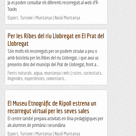
Ja es poden consultar els diferents recorreguts al web d'R-
Tracks
Esport, Turisme i Muntanya | Nació Muntanya
Per les Ribes del riu Llobregat en El Prat del
Llobregat
Són molts els recorreguts per on podem circular a peu o
amb bicicleta per les Ribes del riu Llobregat, i que avui us
presento dins del municipi del Prat de Llobregat, front a...
Fonts naturals, aigua, muntanya i més | rutes, curiositats,
llegendes, experiències, comentaris…
El Museu Etnogràfic de Ripoll estrena un
recorregut virtual per les seves sales
El centre també prepara activitats en línia pedagògiques per
als alumnes de primària i secundària
Esport, Turisme i Muntanya | Nació Muntanya