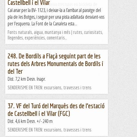
Castellbell i el Vilar
En aquesta entrada us deixo tres rutes en bicicleta de
Cal anar per la BV- 1123, i deixar-la a l’arribar al paratge del
carretera que vam fer a prop de la zona de Gredos on vam
pla de les Botges, i seguir per una pista asfaltada desviant-vos
estar-hi escalant. Recorreguts propers a la...
per l’esquerra. La Font de la Canaleta esta...
Escalant pel món
Fonts naturals, aigua, muntanya i més | rutes, curiositats,
llegendes, experiències, comentaris…
248. De Bordils a Flaçà seguint part de les
rutes dels Arbres Monumentals de Bordils i
del Ter
Dist. 7,2 km Desn. Inapr.
SENDERISME EN TREN: excursions, travesses i trens
37. VF del Turó del Marquès des de l’estació
de Castellbell i el Vilar (FGC)
Dist. 4,6 km Desn. +/- 240 m
SENDERISME EN TREN: excursions, travesses i trens