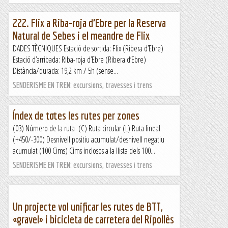
222. Flix a Riba-roja d’Ebre per la Reserva
Natural de Sebes i el meandre de Flix
DADES TÈCNIQUES Estació de sortida: Flix (Ribera d’Ebre)
Estació d’arribada: Riba-roja d’Ebre (Ribera d’Ebre)
Distància/durada: 19,2 km / 5h (sense...
SENDERISME EN TREN: excursions, travesses i trens
Índex de totes les rutes per zones
(03) Número de la ruta (C) Ruta circular (L) Ruta lineal
(+450/-300) Desnivell positiu acumulat/desnivell negatiu
acumulat (100 Cims) Cims inclosos a la llista dels 100...
SENDERISME EN TREN: excursions, travesses i trens
Un projecte vol unificar les rutes de BTT,
«gravel» i bicicleta de carretera del Ripollès