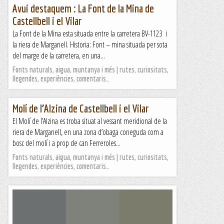
Avui destaquem : La Font de la Mina de
Castellbell i el Vilar
La Font de la Mina esta situada entre la carretera BV-1123 i
la riera de Marganell. Historia: Font – mina situada per sota
del marge de la carretera, en una...
Fonts naturals, aigua, muntanya i més | rutes, curiositats,
llegendes, experiències, comentaris…
Molí de l’Alzina de Castellbell i el Vilar
El Molí de l’Alzina es troba situat al vessant meridional de la
riera de Marganell, en una zona d’obaga coneguda com a
bosc del molí i a prop de can Ferreroles...
Fonts naturals, aigua, muntanya i més | rutes, curiositats,
llegendes, experiències, comentaris…