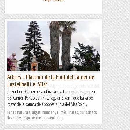
Arbres – Plataner de la Font del Carner de
Camí Ral de Sant Boi de Llobregat (289 m)
Castellbell i el Vilar
Dimarts 30 de gener de 2024MatinalHora de sortida: Vuit del
La Font del Carner esta ubicada a la llera dreta del torrent
matí. Ubicació: Comarca del Baix Llobregat. Temps
del Carner. Per accedir-hi cal agafar el camí que baixa pel
aproximat: 3 h 15 min (6,5 km) Desnivell:...
costat de la bauma dels pobres, al pla del Mas Roig...
Maifemcim.cat
Fonts naturals, aigua, muntanya i més | rutes, curiositats,
llegendes, experiències, comentaris…