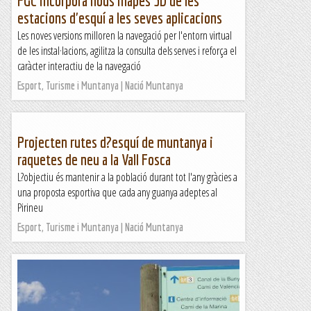
FGC incorpora nous mapes 3D de les
estacions d'esquí a les seves aplicacions
Les noves versions milloren la navegació per l'entorn virtual
de les instal·lacions, agilitza la consulta dels serves i reforça el
caràcter interactiu de la navegació
Esport, Turisme i Muntanya | Nació Muntanya
Projecten rutes d?esquí de muntanya i
raquetes de neu a la Vall Fosca
L?objectiu és mantenir a la població durant tot l'any gràcies a
una proposta esportiva que cada any guanya adeptes al
Pirineu
Esport, Turisme i Muntanya | Nació Muntanya