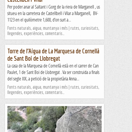
Per poder anar al Saltant i Gorg de la riera de Marganell , us
situeu en la carretera de Castellbell i Vilar a Marganell, BV-
1123 en el quilòmetre 1,600, d’on surt a...
Fonts naturals, aigua, muntanya i més | rutes, curiositats,
llegendes, experiències, comentaris…
Torre de l’Aigua de La Marquesa de Cornellà
de Sant Boi de Llobregat
La casa de la Marquesa de Cornellà està en el carrer de Can
Paulet, 1 de Sant Boi de Llobregat . Va ser construïda a finals
del segle XIX, a petició de la propietària Anna...
Fonts naturals, aigua, muntanya i més | rutes, curiositats,
llegendes, experiències, comentaris…