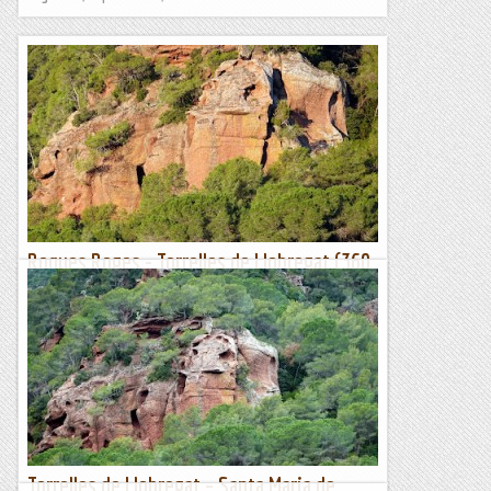
Roques Roges - Torrelles de Llobregat (360
m)
Dimecres 30 de desembre de 2020Darrera sortida de l’any
2020Hora de sortida: 2/4 de vuit del matí. Ubicació: Comarca
del Baix Llobregat. Temps aproximat: 4 h 15...
Maifemcim.cat
Torrelles de Llobregat – Santa Maria de