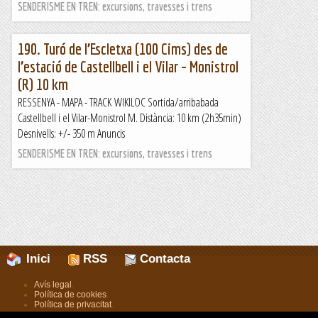
SENDERISME EN TREN: excursions, travesses i trens
190. Turó de l’Escletxa (100 Cims) des de
l’estació de Castellbell i el Vilar – Monistrol
(R) 10 km
RESSENYA - MAPA - TRACK WIKILOC Sortida/arribabada
Castellbell i el Vilar-Monistrol M. Distància: 10 km (2h35min)
Desnivells: +/- 350 m Anuncis
SENDERISME EN TREN: excursions, travesses i trens
Inici
RSS
Contacta
Avís legal
.
Política de cookies
.
Política de privacitat
.