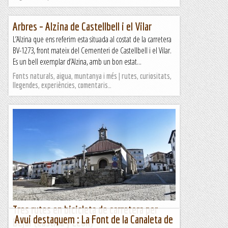
Arbres – Alzina de Castellbell i el Vilar
L’Alzina que ens referim esta situada al costat de la carretera
BV-1273, front mateix del Cementeri de Castellbell i el Vilar.
Es un bell exemplar d’Alzina, amb un bon estat...
Fonts naturals, aigua, muntanya i més | rutes, curiositats,
llegendes, experiències, comentaris…
Tres rutes en bicicleta de carretera per
Avui destaquem : La Font de la Canaleta de
Béjar (Castilla y León)