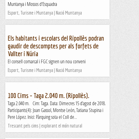
Muntanya i Mossos d'Esquadra
Esport, Turisme i Muntanya | Nació Muntanya
Els habitants i escolars del Ripollès podran
gaudir de descomptes per als forfets de
Vallter i Núria
El consell comarcal i FGC signen un nou conveni
Esport, Turisme i Muntanya | Nació Muntanya
100 Cims – Taga 2.040 m. (Ripollès).
Taga 2.040 m. Cim: Taga. Data: Dimecres 15 d’agost de 2018.
Participants(4): Joan Gassol, Montse León, Tatiana Stupina i
Pere López. Inici: Pàrquing sota el Coll de...
Trescant pels cims | explorant el món natural