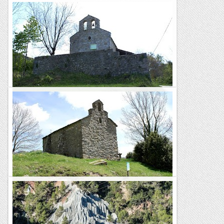
De Ribes a Ribes
Sortim de la benzinera del Llac direcció a Ribes de Freser on
poc abans seguim la carretera a la Massana per fer cap a
Pardines.D'aquí i per la Collada Verda fem via a...
Les Rutes d'en Toti
Pel Ripollès i l'Osona
Abans que res, un bon esmorzar de forquilla a Can Villaura, a
tocar de Ripoll.Sortim cap a la zona de Montesquiu per tot