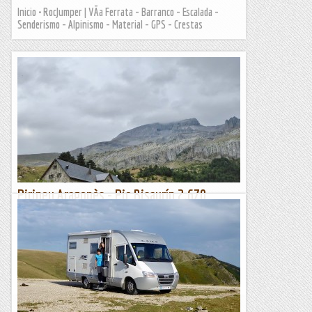
Inicio • RocJumper | VÃ­a Ferrata - Barranco - Escalada -
Senderismo - Alpinismo - Material - GPS - Crestas
Pirineu Aragonès - Pic Bisaurín 2.670
metres. 14/08/2020
Per acabar aquestes curtes vacances, encara volem fer el Pic
del Bisaurín, un cim que sempre n'havia parlat per anar-hi
amb esquis, però donat que també és un cim important...
Manel&Ita