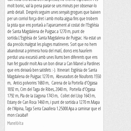
molt bonic, val la pena parar-se uns minuts per observar-lo
amb detall. Després seguim unes senyals grogues que baixen
per un corriol força dret i amb molta aigua fins que trobem
la pista que ens portarà a l'aparcament al costat de l'Església
de Santa Magdalena de Puigsac a 1270 m, punt de
sortida.L'Església de Santa Magdalena de Puigsac. Ha estat un
dia preciós malgrat les pluges matineres. Sort que no hem
abandonat a primera hora del matí, doncs ens hauríem
perdut una excursió amb unes llums ben diferents que ens
han fet gaudir molt.Ara un bon dinar a Can Manel a Pardines
que ens deixarà ben satisfets :-). Itinerari: Església de Santa
Magdalena de Puigsac 1270 m, Abeuradors de Noufonts 1550
m, Antics polvorins 1680 m, Carena de la Portella d'Ogassa
1892 m, Cim del Taga de Ribes, 2040 m, Portella d'Ogassa
1792 m, Pla de la Llagona 1743 m, Collet del Llop 1643 m,
Estany de Can Roca 1460 m, i punt de sortida a 1270 m.Mapa
de l'Alpina, Taga Serra Cavallera 1.25000.Apa a caminar que el
mon s'acaba!!
Manel&Ita