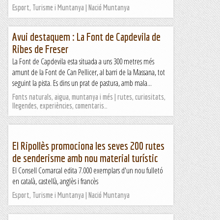
Esport, Turisme i Muntanya | Nació Muntanya
Avui destaquem : La Font de Capdevila de
Ribes de Freser
La Font de Capdevila esta situada a uns 300 metres més
amunt de la Font de Can Pellicer, al barri de la Massana, tot
seguint la pista. Es dins un prat de pastura, amb mala...
Fonts naturals, aigua, muntanya i més | rutes, curiositats,
llegendes, experiències, comentaris…
El Ripollès promociona les seves 200 rutes
de senderisme amb nou material turístic
El Consell Comarcal edita 7.000 exemplars d'un nou fulletó
en català, castellà, anglès i francès
Esport, Turisme i Muntanya | Nació Muntanya