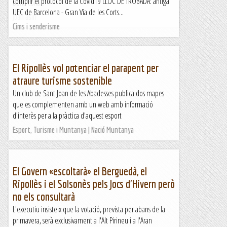
complir el protocol de la Covid19 LLOC DE TROBADA: antiga
bona colla...
UEC de Barcelona - Gran Via de les Corts...
Joan asín
Cims i senderisme
El Ripollès vol potenciar el parapent per
atraure turisme sostenible
Un club de Sant Joan de les Abadesses publica dos mapes
que es complementen amb un web amb informació
d'interès per a la pràctica d'aquest esport
Esport, Turisme i Muntanya | Nació Muntanya
El Govern «escoltarà» el Berguedà, el
Ripollès i el Solsonès pels Jocs d'Hivern però
no els consultarà
L'executiu insisteix que la votació, prevista per abans de la
primavera, serà exclusivament a l'Alt Pirineu i a l'Aran