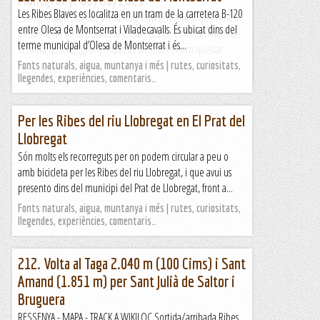
Les Ribes Blaves es localitza en un tram de la carretera B-120
Sempre que pugem a Coll Roig fem referència que tenim
entre Olesa de Montserrat i Viladecavalls. És ubicat dins del
pendent de fer la pujada al Costa Pubilla, Cim culminant de
terme municipal d’Olesa de Montserrat i és...
la Serra de Montgrony. Aquests divendres hem quedat...
Fonts naturals, aigua, muntanya i més | rutes, curiositats,
Manel&Ita
llegendes, experiències, comentaris…
Per les Ribes del riu Llobregat en El Prat del
Llobregat
Són molts els recorreguts per on podem circular a peu o
amb bicicleta per les Ribes del riu Llobregat, i que avui us
presento dins del municipi del Prat de Llobregat, front a...
Fonts naturals, aigua, muntanya i més | rutes, curiositats,
llegendes, experiències, comentaris…
212. Volta al Taga 2.040 m (100 Cims) i Sant
Amand (1.851 m) per Sant Julià de Saltor i
Bruguera
RESSENYA - MAPA - TRACK A WIKILOC Sortida/arribada Ribes