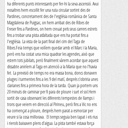
ha diferents punts interessants per fer-hi la seva ascensió. Avui
nosaltres hem escollit fer una ruta circular sortint des de
Pardines, concretament des de l'església romànica de Santa
Magdalena de Puigsac, on hem arribat des de Ribes de
Freser fins a Pardines, on hem creuat pels seus carrers estrets
fins a trobar una pista asfaltada que ens ha portat fins a
l'església. La vista de la part final del cim del Taga de
Ribes.Feia temps que volíem quedar amb el Marc i la Maria,
però ens ha costat una mica quadrar les agendes, això que
estem tots jubilats, però finalment vàrem acordar que aquest
dissabte aniríem al Taga en atenció a la Maria que no l'havia
fet. La previsió de temps no era massa bona, doncs donaven
pluges i turmentes fins a les 9 del matí, després s'obriria unes
clarianes fins a primera hora de la tarda. Quan ja portem uns
20 minuts de caminar per fi para de ploure i surt el sol.Hem
sortit de casa observant les diferents tempestes de llamps i
trons que veiem en direcció al Pirineu, però fins a Vic no ens
ha començat a ploure, després hem parat a esmorzar per
veure si la cosa millorava. El temps seguia ben tapat i els rius
i rierols baixaven plens d'aigua. La pista també estava força