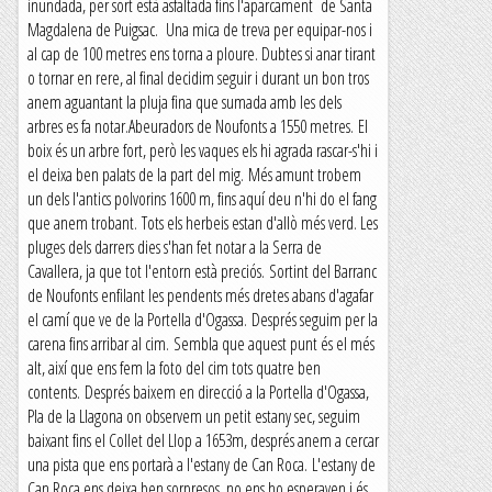
inundada, per sort està asfaltada fins l'aparcament de Santa
Magdalena de Puigsac. Una mica de treva per equipar-nos i
al cap de 100 metres ens torna a ploure. Dubtes si anar tirant
o tornar en rere, al final decidim seguir i durant un bon tros
anem aguantant la pluja fina que sumada amb les dels
arbres es fa notar.Abeuradors de Noufonts a 1550 metres. El
boix és un arbre fort, però les vaques els hi agrada rascar-s'hi i
el deixa ben palats de la part del mig. Més amunt trobem
un dels l'antics polvorins 1600 m, fins aquí deu n'hi do el fang
que anem trobant. Tots els herbeis estan d'allò més verd. Les
pluges dels darrers dies s'han fet notar a la Serra de
Cavallera, ja que tot l'entorn està preciós. Sortint del Barranc
de Noufonts enfilant les pendents més dretes abans d'agafar
el camí que ve de la Portella d'Ogassa. Després seguim per la
carena fins arribar al cim. Sembla que aquest punt és el més
alt, així que ens fem la foto del cim tots quatre ben
contents. Després baixem en direcció a la Portella d'Ogassa,
Pla de la Llagona on observem un petit estany sec, seguim
baixant fins el Collet del Llop a 1653m, després anem a cercar
una pista que ens portarà a l'estany de Can Roca. L'estany de
Can Roca ens deixa ben sorpresos, no ens ho esperaven i és