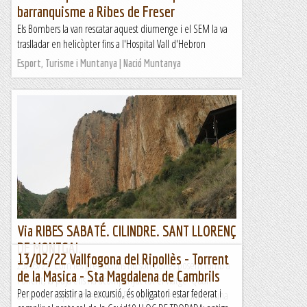
barranquisme a Ribes de Freser
Els Bombers la van rescatar aquest diumenge i el SEM la va
traslladar en helicòpter fins a l'Hospital Vall d'Hebron
Esport, Turisme i Muntanya | Nació Muntanya
Via RIBES SABATÉ. CILINDRE. SANT LLORENÇ
DE MONTGAI.
13/02/22 Vallfogona del Ripollès - Torrent
25/05/22. Com les prediccions no son bones posem rumb a
de la Masica - Sta Magdalena de Cambrils
Ponent, la puja ens ha acompanyat tot el viatge. Quan
Per poder assistir a la excursió, és obligatori estar federat i
arribem a l'aparcament de la Formiguera ens ajuntem una