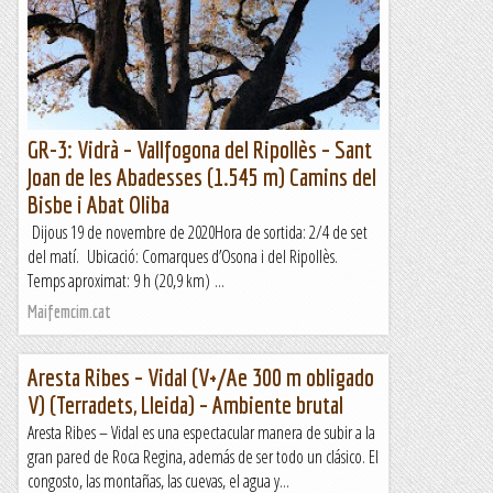
GR-3: Vidrà – Vallfogona del Ripollès – Sant
Joan de les Abadesses (1.545 m) Camins del
Bisbe i Abat Oliba
Dijous 19 de novembre de 2020Hora de sortida: 2/4 de set
del matí. Ubicació: Comarques d’Osona i del Ripollès.
Temps aproximat: 9 h (20,9 km) ...
Maifemcim.cat
Aresta Ribes – Vidal (V+/Ae 300 m obligado
V) (Terradets, Lleida) – Ambiente brutal
Aresta Ribes – Vidal es una espectacular manera de subir a la
gran pared de Roca Regina, además de ser todo un clásico. El
congosto, las montañas, las cuevas, el agua y...