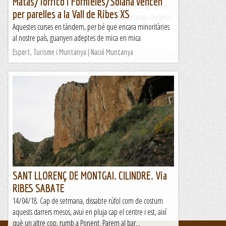
Matas/Torrico i Fornieles/Solana vencen
L'any passat, quan vàrem anar al Torreneules Petit, ja vàrem
per parelles a la Vall de Ribes XS
veure a l'altra banda de la vall el cim del Balandrau. Després
Aquestes curses en tàndem, per bé que encara minoritàries
ens vàrem informar millor i és un cim senzill,...
al nostre país, guanyen adeptes de mica en mica
Manel&Ita
Esport, Turisme i Muntanya | Nació Muntanya
SANT LLORENÇ DE MONTGAI. CILINDRE. Via
RIBES SABATE
14/04/18. Cap de setmana, dissabte rúfol com de costum
aquests darrers mesos, avui en pluja cap el centre i est, així
què un altre cop, rumb a Ponent. Parem al bar...