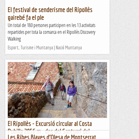
El festival de senderisme del Ripollès
gairebé fa el ple
Un total de 180 persones participen en les 13 activitats
repartides per tota la comarca en el Ripollès Discovery
Walking
Esport, Turisme i Muntanya | Nació Muntanya
El Ripollès - Excursió circular al Costa
Pubilla 2056 m . des del Santuari del
Les Ribes Blaves d’Olesa de Montserrat
Montgrony. 06/08/2021