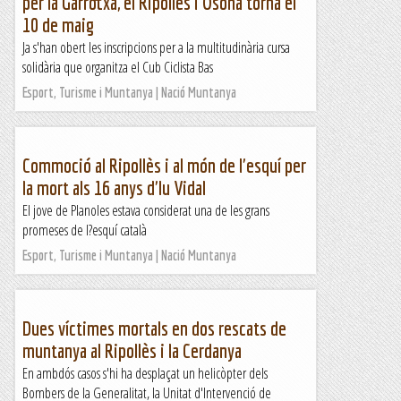
per la Garrotxa, el Ripollès i Osona torna el
10 de maig
Ja s'han obert les inscripcions per a la multitudinària cursa
solidària que organitza el Cub Ciclista Bas
Esport, Turisme i Muntanya | Nació Muntanya
Commoció al Ripollès i al món de l'esquí per
la mort als 16 anys d'Iu Vidal
El jove de Planoles estava considerat una de les grans
promeses de l?esquí català
Esport, Turisme i Muntanya | Nació Muntanya
Dues víctimes mortals en dos rescats de
muntanya al Ripollès i la Cerdanya
En ambdós casos s'hi ha desplaçat un helicòpter dels
Bombers de la Generalitat, la Unitat d'Intervenció de