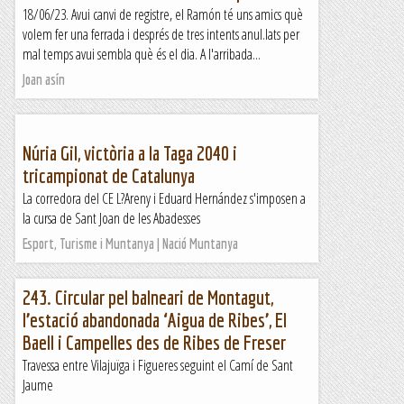
18/06/23. Avui canvi de registre, el Ramón té uns amics què
volem fer una ferrada i després de tres intents anul.lats per
mal temps avui sembla què és el dia. A l'arribada...
Joan asín
Núria Gil, victòria a la Taga 2040 i
tricampionat de Catalunya
La corredora del CE L?Areny i Eduard Hernández s'imposen a
la cursa de Sant Joan de les Abadesses
Esport, Turisme i Muntanya | Nació Muntanya
243. Circular pel balneari de Montagut,
l’estació abandonada ‘Aigua de Ribes’, El
Baell i Campelles des de Ribes de Freser
Travessa entre Vilajuïga i Figueres seguint el Camí de Sant
Jaume