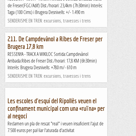
de Freser(FGC/Adif) Dist./horari: 23,4km (7h30min) Interès:
Taga (100 Cims) i Brugera Desnivells: +/- 1.490 m
SENDERISME EN TREN: excursions, travesses i trens
211. De Campdevànol a Ribes de Freser per
Brugera 17,8 km
RESSENYA - TRACK A WIKILOC Sortida:Campdevànol
Arribada:Ribes de Freser Dist./horari: 17,8 KM (6h30min)
Interès: Brugera Desnivells: +780 m/- 610 m
SENDERISME EN TREN: excursions, travesses i trens
Les escoles d'esquí del Ripollès veuen el
confinament municipal com una «ruïna» per
al negoci
Reclamen un pla de rescat "real" i veuen insuficient l'ajut de
7.500 euros per pal·liar l'aturada d'activitat