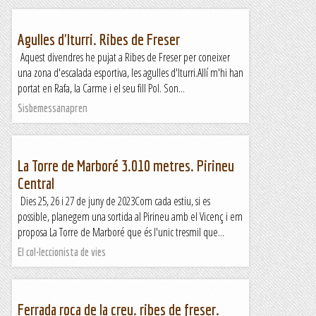
Agulles d'Iturri. Ribes de Freser
Aquest divendres he pujat a Ribes de Freser per coneixer
una zona d'escalada esportiva, les agulles d'Iturri.Allí m'hi han
portat en Rafa, la Carme i el seu fill Pol. Son...
Sisbemessanapren
La Torre de Marboré 3.010 metres. Pirineu
Central
Dies 25, 26 i 27 de juny de 2023Com cada estiu, si es
possible, planegem una sortida al Pirineu amb el Vicenç i em
proposa La Torre de Marboré que és l'unic tresmil que...
El col·leccionista de vies
Ferrada roca de la creu. ribes de freser.