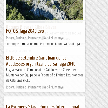
vorejant la riera de Vallfogona arribar-nos a l'N-260a...
Les Rutes d'en Toti
Roques Blaves i Ribes Blaves
FOTOS Taga 2040 evo
Entre Esparreguera i Olesa hi ha dues formacions de roques
gris-blavoses constituïdes per pissarres micacítiques i
Esport, Turisme i Muntanya | Nació Muntanya
sorrenques amb afloraments de milonita únics a Catalunya....
Bloc de Jordi Gironès
El 16 de setembre Sant Joan de les
Abadesses organitza la cursa Taga 2040
Enguany acull el Campionat de Catalunya de Curses per
Muntanya per Equips de la Federació d'Entitats Excursionistes
de Catalunya (FEEC)
Esport, Turisme i Muntanya | Nació Muntanya
La Pyrenees Stage Run més internacional