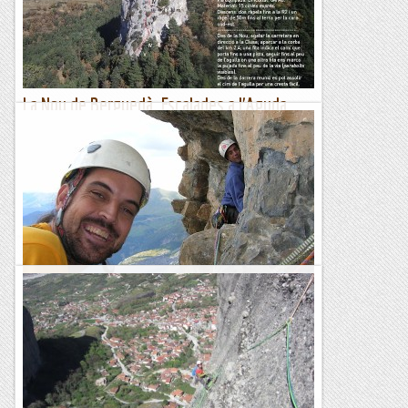
Ferran,...
Ganxets
La Nou de Berguedà. Escalades a l'Aguda
Gran i a l'Aguda Petita
Ressenya original amb l'apreciació personal del Ae de la
segona tirada. A la 3a. tirada hi he deixat el V+ però si es
segueix la línia d'assegurances el grau és més alt (es...
Sisbemessanapren
Ordesa, escalades amb majúscules!!
El temps passa però hi ha records que resten molt vius en la
nostre memòria. La primera vegada que vaig escalar el Tozal
del Mallo n'és un d'aquests. Tenia aquesta paret...
Vilaplain