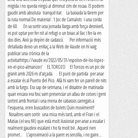
migida i no queda ningú al diminut cim de rocaa. El podem
gaudir amb absoluta tranquil·itat La baixada la farem per
la ruta normal.De material : 1 Joc de Camalots i una corda
de 60. En va sortir una jornada llarga amb força desnivell,
es pot optar per fer nit al refugi o un bivac al llac i fer-la en
dos dies. Això ja depèn de cadascú. Per informació més
detallada deixo un enllaç a la Web de Vaude on hi vaig
publicar una crònica de la
activitathttps://vaude.es/2022/05/31/espolon-de-los-lopez-
en-el-pico-almanzor/ EL TOROZO El Torozo es un pic de
granit amb 2026 m d'alçada. El punt de partida per anar
a escalar és al Puerto del Pico. Allà hi vam fer un parell de nits
amb la furgo. Era cap de setmana, i el dissabte de matinada
quan encara era fosc vam presenciar un allau de cotxes i gent
sortint amb frontal i una mena de cabassos carregats a
l'esquena, eren buscadors de bolets Quin moviment!!
Nosaltres vam sortir una mica més tard, amb el Fran i el
Matias (el seu fill) que està molt ilusionat per anar a escalar i
realment gaudeix escalant i ho fa molt bé...Aquest nen
promet.. L'aproximació a la paret es senzilla, i no gaire...