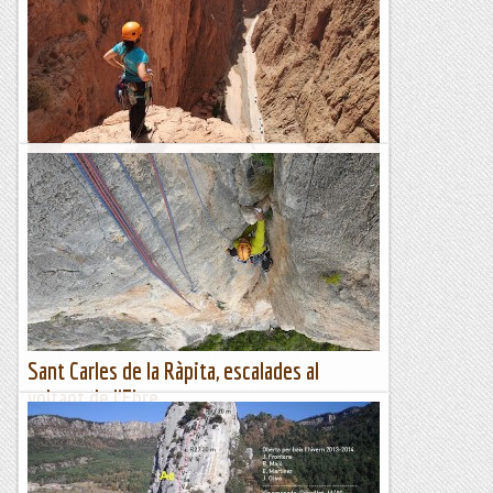
excursió pels Ecos, fotografies de Montserrat, camins
equipats, vols de dron i dues petites escalades, en una
sortida...
Blog de muntanya
**** Todra (Marroc), escalades roges
Dies plens, desert i roca, 20 - 25 de maig de 2019 L’escalada
m’ofereix un espai de llibertat que abasta territoris molt
amples, a vegades tan sols són somiats i...
Benvinguts al Paradís
Sant Carles de la Ràpita, escalades al
voltant de l'Ebre
No és cap misteri que el Delta té un clima especialment
favorable a l'hivern que el protegeix de nombroses
perturbacions del nord, privilegi i condemna alhora.Lu