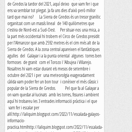
de Gredos la tardor del 2021, aquí deixo que vam fer i que
ens va semblar tot plegat. Ja fa uns dies d'això però millor
tard que mai no? La Sierra de Gredos és un tresor granític
organitzat com un massís lineal de 140 quilòmetres que
s'estira de Nord-est a Sud-Oest. Per situar-nos una mica, a
la part més occidental hi trobem el Circo de Gredos presidit
per l'Almanzor que amb 2592 metres és el cim més alt de la
Sierra de Gredos. A la zona central apareixen el fantàstiques
agulles del Galayar i a la punta oriental algunes torres ben
formoses de granit com el Torozo l 'Albujea i Villarejo.
Nosaltres hi vam estar durant els mesos de setembre i
octubre del 2021 i per una meteorolgia exageradament
càlida vam poder fer un bon tour i conèixer el més clàssic i
popular de la Sierra de Gredos. Pel que fa al Galayar a
on vam quedar al·lucinats amb les torres, fissures i ambient
aquí hi trobareu les 3 entrades informació pràctica i el que
vam fer i escalar per
allí:http://laliquim.blogspot.com/2022/11/escalada-galayos-
informacio-
practica.htmlhttp://laliquim.blogspot.com/2022/11/escalada-