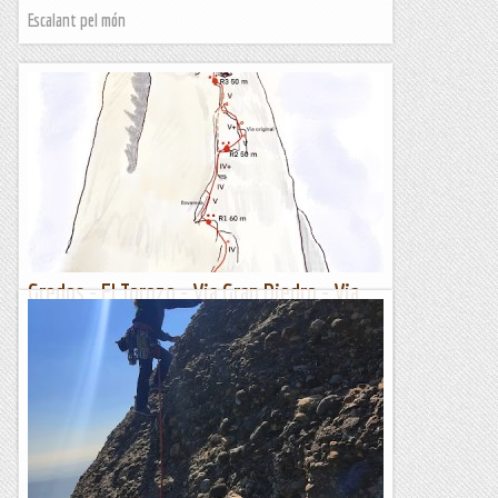
Escalant pel món
Gredos - El Torozo - Via Gran Diedro - Via
Original - 11/10/2021
Avui el nostre objectiu és una via clàssica a El Torozo, El Gran
Diedro, una via oberta a l'any 1972 i que la recomanen a la
majoria de les guies i també, com no, els...
Manel&Ita