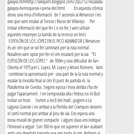
galayos.htmlhttp://laliquim.blogspot.com/2022/12/escalada-
galayos-berroqueras-i-pena-del.html En aquesta crònica
deixo una mica d'informació de l' ascensió al Almanzor i les
vies que vam escalar al Torozo i Riscos de Villarejo. Per
trobar informació del que fer ( o no fer ) vam utilizar
aquestes ressenyes (a banda de la recerca on line)
ESPOLÓN DE LOS LÓPEZ EN EL PICO ALMANZOR L'Almanzor
és un cim que se sol fer caminant per la ruta normal .
Nosaltres vam optar per fer el cim escalant per la via “EL
ESPOLÓN DE LOS LÓPEZ “ de 180m y una dificultat de 6a+.
Oberta el 1975 per L. Lopez, M. Lopez y Arturo Romero. Vam
combinar la aproximació per una part de la la ruta normal y
escalar la muralla final al cim El punt de partida és la
Plataforma de Gredos. Segons epoca i hora deldia s'ha de
pagar l'aparcament . I en temporada alta i festius no és fàcil
trobar un forat. Sortim a les 8 del matí , pugem a La
Laguna Grande i en arribar a la Portilla del Crampon deixem
el camí normal per arribar al peu de via. Ens espera una
bona murall de granet compacte i alguns claus ens indique
l'itinerari a seguir. Son 180 m que no superen el 6a+ acabant
amb una divertida trepada que ens porta al cim. Arribem al